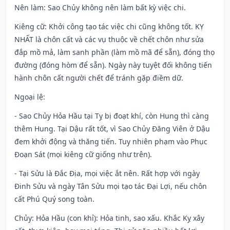
Nên làm
: Sao Chủy không nên làm bất kỳ việc chi.
Kiêng cữ
: Khởi công tạo tác việc chi cũng không tốt. KỴ
NHẤT là chôn cất và các vụ thuộc về chết chôn như sửa
đắp mồ mả, làm sanh phần (làm mồ mã để sẵn), đóng thọ
đường (đóng hòm để sẵn). Ngày này tuyệt đối không tiến
hành chôn cất người chết để tránh gặp điềm dữ.
Ngoại lệ
:
- Sao Chủy Hỏa Hầu tại Tỵ bị đoạt khí, còn Hung thì càng
thêm Hung. Tại Dậu rất tốt, vì Sao Chủy Đăng Viên ở Dậu
đem khởi động và thăng tiến. Tuy nhiên phạm vào Phục
Đoạn Sát (mọi kiêng cữ giống như trên).
- Tại Sửu là Đắc Địa, mọi việc ắt nên. Rất hợp với ngày
Đinh Sửu và ngày Tân Sửu mọi tạo tác Đại Lợi, nếu chôn
cất Phú Quý song toàn.
Chủy: Hỏa Hầu (con khỉ): Hỏa tinh, sao xấu. Khắc Kỵ xây