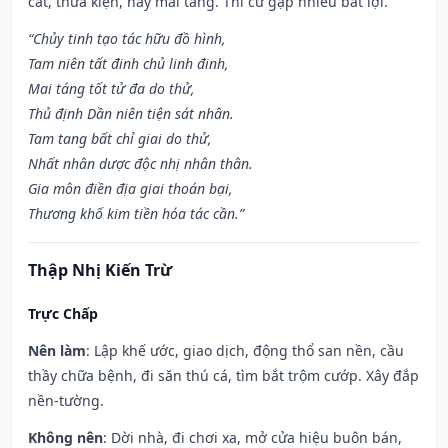
cất, thưa kiện, hay mai táng. Thi cử gặp nhiều bất lợi.
“Chủy tinh tạo tác hữu đồ hình,
Tam niên tất đinh chủ linh đinh,
Mai táng tốt tử đa do thử,
Thủ định Dần niên tiện sát nhân.
Tam tang bất chỉ giai do thử,
Nhất nhân dược độc nhị nhân thân.
Gia môn điền địa giai thoán bại,
Thương khố kim tiền hóa tác cần.”
Thập Nhị Kiến Trừ
Trực Chấp
Nên làm
: Lập khế ước, giao dịch, động thổ san nền, cầu
thầy chữa bệnh, đi săn thú cá, tìm bắt trộm cướp. Xây đắp
nền-tường.
Không nên
: Dời nhà, đi chơi xa, mở cửa hiệu buôn bán,