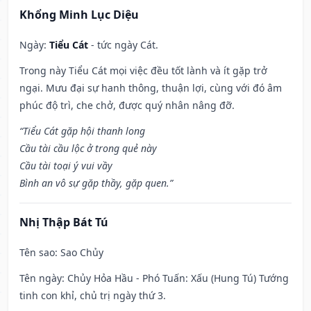
Khổng Minh Lục Diệu
Ngày:
Tiểu Cát
- tức ngày Cát.
Trong này Tiểu Cát mọi việc đều tốt lành và ít gặp trở
ngại. Mưu đại sự hanh thông, thuận lợi, cùng với đó âm
phúc độ trì, che chở, được quý nhân nâng đỡ.
“Tiểu Cát gặp hội thanh long
Cầu tài cầu lộc ở trong quẻ này
Cầu tài toại ý vui vầy
Bình an vô sự gặp thầy, gặp quen.”
Nhị Thập Bát Tú
Tên sao
: Sao Chủy
Tên ngày
: Chủy Hỏa Hầu - Phó Tuấn: Xấu (Hung Tú) Tướng
tinh con khỉ, chủ trị ngày thứ 3.