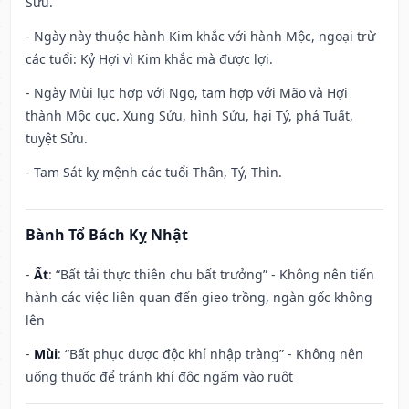
Sửu.
- Ngày này thuộc hành Kim khắc với hành Mộc, ngoại trừ
các tuổi: Kỷ Hợi vì Kim khắc mà được lợi.
- Ngày Mùi lục hợp với Ngọ, tam hợp với Mão và Hợi
thành Mộc cục. Xung Sửu, hình Sửu, hại Tý, phá Tuất,
tuyệt Sửu.
- Tam Sát kỵ mệnh các tuổi Thân, Tý, Thìn.
Bành Tổ Bách Kỵ Nhật
-
Ất
: “Bất tải thực thiên chu bất trưởng” - Không nên tiến
hành các việc liên quan đến gieo trồng, ngàn gốc không
lên
-
Mùi
: “Bất phục dược độc khí nhập tràng” - Không nên
uống thuốc để tránh khí độc ngấm vào ruột