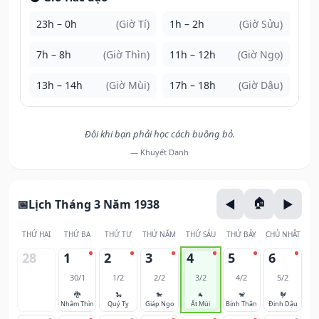
23h – 0h
(Giờ Tí)
1h – 2h
(Giờ Sửu)
7h – 8h
(Giờ Thìn)
11h – 12h
(Giờ Ngọ)
13h – 14h
(Giờ Mùi)
17h – 18h
(Giờ Dậu)
Đôi khi bạn phải học cách buông bỏ.
— Khuyết Danh
Lịch Tháng 3 Năm 1938
THỨ HAI
THỨ BA
THỨ TƯ
THỨ NĂM
THỨ SÁU
THỨ BẢY
CHỦ NHẬT
28
1
2
3
4
5
6
30/1
1/2
2/2
3/2
4/2
5/2
🐉
🐍
🐎
🐐
🐒
🐓
Nhâm Thìn
Quý Tỵ
Giáp Ngọ
Ất Mùi
Bính Thân
Đinh Dậu