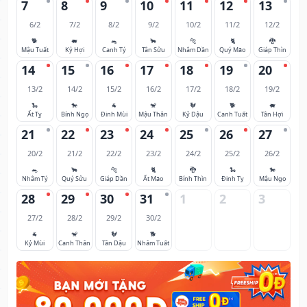
7
8
9
10
11
12
13
6/2
7/2
8/2
9/2
10/2
11/2
12/2
🐕
🐖
🐀
🐂
🐅
🐈
🐉
Mậu Tuất
Kỷ Hợi
Canh Tý
Tân Sửu
Nhâm Dần
Quý Mão
Giáp Thìn
14
15
16
17
18
19
20
13/2
14/2
15/2
16/2
17/2
18/2
19/2
🐍
🐎
🐐
🐒
🐓
🐕
🐖
Ất Tỵ
Bính Ngọ
Đinh Mùi
Mậu Thân
Kỷ Dậu
Canh Tuất
Tân Hợi
21
22
23
24
25
26
27
20/2
21/2
22/2
23/2
24/2
25/2
26/2
🐀
🐂
🐅
🐈
🐉
🐍
🐎
Nhâm Tý
Quý Sửu
Giáp Dần
Ất Mão
Bính Thìn
Đinh Tỵ
Mậu Ngọ
28
29
30
31
1
2
3
27/2
28/2
29/2
30/2
🐐
🐒
🐓
🐕
Kỷ Mùi
Canh Thân
Tân Dậu
Nhâm Tuất