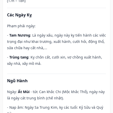
(17h – 18h)
Các Ngày Kỵ
Phạm phải ngày:
-
Tam Nương
: Là ngày xấu, ngày này kỵ tiến hành các việc
trọng đại như khai trương, xuất hành, cưới hỏi, động thổ,
sửa chữa hay cất nhà,...
-
Trùng tang
: Kỵ chôn cất, cưới xin, vợ chồng xuất hành,
xây nhà, xây mồ mả.
Ngũ Hành
Ngày:
Ất Mùi
- tức Can khắc Chi (Mộc khắc Thổ), ngày này
là ngày cát trung bình (chế nhật).
- Nạp âm: Ngày Sa Trung Kim, kỵ các tuổi: Kỷ Sửu và Quý