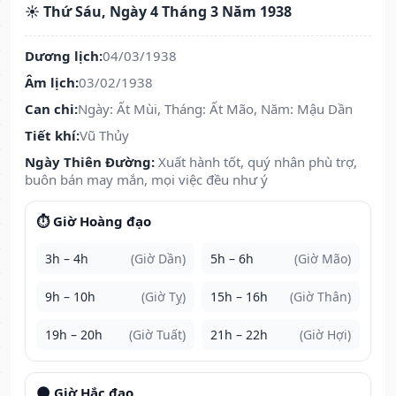
☀️ Thứ Sáu, Ngày 4 Tháng 3 Năm 1938
Dương lịch:
04/03/1938
Âm lịch:
03/02/1938
Can chi:
Ngày: Ất Mùi, Tháng: Ất Mão, Năm: Mậu Dần
Tiết khí:
Vũ Thủy
Ngày Thiên Đường:
Xuất hành tốt, quý nhân phù trợ,
buôn bán may mắn, mọi việc đều như ý
⏱️ Giờ Hoàng đạo
3h – 4h
(Giờ Dần)
5h – 6h
(Giờ Mão)
9h – 10h
(Giờ Tỵ)
15h – 16h
(Giờ Thân)
19h – 20h
(Giờ Tuất)
21h – 22h
(Giờ Hợi)
🌑 Giờ Hắc đạo