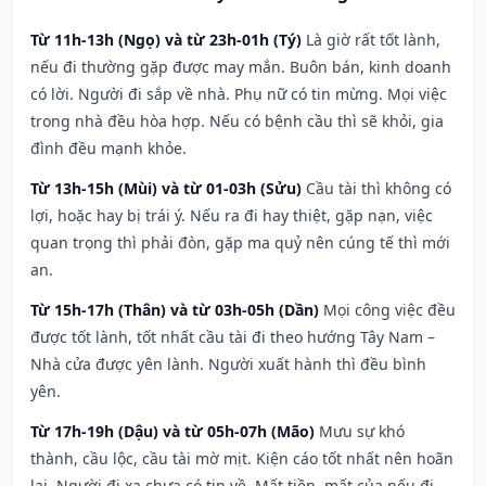
Từ 11h-13h (Ngọ) và từ 23h-01h (Tý)
Là giờ rất tốt lành,
nếu đi thường gặp được may mắn. Buôn bán, kinh doanh
có lời. Người đi sắp về nhà. Phụ nữ có tin mừng. Mọi việc
trong nhà đều hòa hợp. Nếu có bệnh cầu thì sẽ khỏi, gia
đình đều mạnh khỏe.
Từ 13h-15h (Mùi) và từ 01-03h (Sửu)
Cầu tài thì không có
lợi, hoặc hay bị trái ý. Nếu ra đi hay thiệt, gặp nạn, việc
quan trọng thì phải đòn, gặp ma quỷ nên cúng tế thì mới
an.
Từ 15h-17h (Thân) và từ 03h-05h (Dần)
Mọi công việc đều
được tốt lành, tốt nhất cầu tài đi theo hướng Tây Nam –
Nhà cửa được yên lành. Người xuất hành thì đều bình
yên.
Từ 17h-19h (Dậu) và từ 05h-07h (Mão)
Mưu sự khó
thành, cầu lộc, cầu tài mờ mịt. Kiện cáo tốt nhất nên hoãn
lại. Người đi xa chưa có tin về. Mất tiền, mất của nếu đi