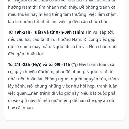
hướng Nam thì tìm nhanh mới thấy. Đề phòng tranh cãi,
mâu thuẫn hay miệng tiếng tầm thường. Việc làm chậm,
lâu la nhưng tốt nhất làm việc gì đều cần chắc chắn.
Từ 19h-21h (Tuất) và từ 07h-09h (Thìn)
Tin vui sắp tới,
nếu cầu lộc, cầu tài thì đi hướng Nam. Đi công việc gặp
gỡ có nhiều may mắn. Người đi có tin về. Nếu chăn nuôi
đều gặp thuận lợi.
Từ 21h-23h (Hợi) và từ 09h-11h (Tị)
Hay tranh luận, cãi
cọ, gây chuyện đói kém, phải đề phòng. Người ra đi tốt
nhất nên hoãn lại. Phòng người người nguyền rủa, tránh
lây bệnh. Nói chung những việc như hội họp, tranh luận,
việc quan,…nên tránh đi vào giờ này. Nếu bắt buộc phải
đi vào giờ này thì nên giữ miệng để hạn ché gây ẩu đả
hay cãi nhau.