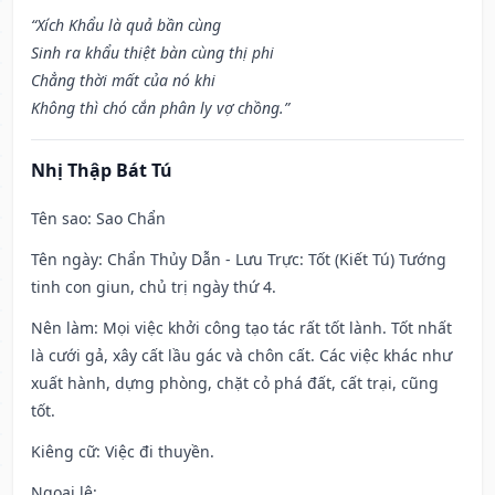
“Xích Khẩu là quả bần cùng
Sinh ra khẩu thiệt bàn cùng thị phi
Chẳng thời mất của nó khi
Không thì chó cắn phân ly vợ chồng.”
Nhị Thập Bát Tú
Tên sao
: Sao Chẩn
Tên ngày
: Chẩn Thủy Dẫn - Lưu Trực: Tốt (Kiết Tú) Tướng
tinh con giun, chủ trị ngày thứ 4.
Nên làm
: Mọi việc khởi công tạo tác rất tốt lành. Tốt nhất
là cưới gả, xây cất lầu gác và chôn cất. Các việc khác như
xuất hành, dựng phòng, chặt cỏ phá đất, cất trại, cũng
tốt.
Kiêng cữ
: Việc đi thuyền.
Ngoại lệ
: