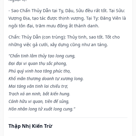
- Sao Chẩn Thủy Dẫn tại Tỵ, Dậu, Sửu đều rất tốt. Tại Sửu:
Vượng Địa, tạo tác được thịnh vượng. Tại Tỵ: Đăng Viên là
ngôi tôn đại, trăm mưu động ắt thành danh.
Chẩn: Thủy Dẫn (con trùng): Thủy tinh, sao tốt. Tốt cho
những việc gả cưới, xây dựng cũng như an táng.
“Chẩn tinh lâm thủy tạo long cung,
Đại đại vi quan thụ sắc phong,
Phú quý vinh hoa tăng phúc thọ,
Khố mãn thương doanh tự xương long.
Mai táng văn tinh lai chiếu trợ,
Trạch xá an ninh, bất kiến hung.
Cánh hữu vi quan, tiên đế sủng,
Hôn nhân long tử xuất long cung.”
Thập Nhị Kiến Trừ