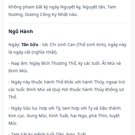
Không phạm bất kỳ ngày Nguyệt kỵ, Nguyệt tận, Tam
Nương, Dương Công Kỵ Nhật nào.
Ngũ Hành
Ngày:
Tân Sửu
- tức Chi sinh Can (Thổ sinh Kim), ngày này
là ngày cát (nghĩa nhật).
- Nạp âm: Ngày Bích Thượng Thổ, kỵ các tuổi: Ất Mùi và
Đinh Mùi.
- Ngày này thuộc hành Thổ khắc với hành Thủy, ngoại trừ
các tuổi: Đinh Mùi và Quý Hợi thuộc hành Thủy không sợ
Thổ.
- Ngày Sửu lục hợp với Tý, tam hợp với Tỵ và Dậu thành
Kim cục. Xung Mùi, hình Tuất, hại Ngọ, phá Thìn, tuyệt
Mùi.
- Tam Sát kỵ mệnh tuổi Dần, Ngọ, Tuất.