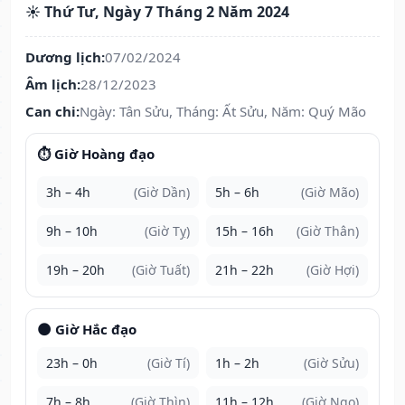
☀️ Thứ Tư, Ngày 7 Tháng 2 Năm 2024
Dương lịch:
07/02/2024
Âm lịch:
28/12/2023
Can chi:
Ngày: Tân Sửu, Tháng: Ất Sửu, Năm: Quý Mão
⏱️ Giờ Hoàng đạo
3h – 4h
(Giờ Dần)
5h – 6h
(Giờ Mão)
9h – 10h
(Giờ Tỵ)
15h – 16h
(Giờ Thân)
19h – 20h
(Giờ Tuất)
21h – 22h
(Giờ Hợi)
🌑 Giờ Hắc đạo
23h – 0h
(Giờ Tí)
1h – 2h
(Giờ Sửu)
7h – 8h
(Giờ Thìn)
11h – 12h
(Giờ Ngọ)