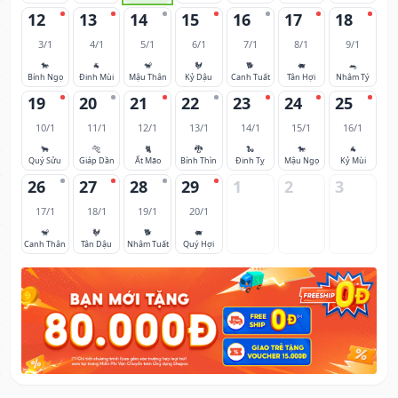
12
13
14
15
16
17
18
3/1
4/1
5/1
6/1
7/1
8/1
9/1
🐎
🐐
🐒
🐓
🐕
🐖
🐀
Bính Ngọ
Đinh Mùi
Mậu Thân
Kỷ Dậu
Canh Tuất
Tân Hợi
Nhâm Tý
19
20
21
22
23
24
25
10/1
11/1
12/1
13/1
14/1
15/1
16/1
🐂
🐅
🐈
🐉
🐍
🐎
🐐
Quý Sửu
Giáp Dần
Ất Mão
Bính Thìn
Đinh Tỵ
Mậu Ngọ
Kỷ Mùi
26
27
28
29
1
2
3
17/1
18/1
19/1
20/1
🐒
🐓
🐕
🐖
Canh Thân
Tân Dậu
Nhâm Tuất
Quý Hợi