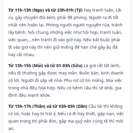
Từ 11h-13h (Ngọ) và từ 23h-01h (Tý)
Hay tranh luận, cãi
cọ, gây chuyện đói kém, phải đề phòng. Người ra đi tốt
nhất nên hoãn lại. Phòng người người nguyền rủa, tránh
lây bệnh. Nói chung những việc như hội họp, tranh luận,
việc quan,…nên tránh đi vào giờ này. Nếu bắt buộc phải
đi vào giờ này thì nên giữ miệng để hạn ché gây ẩu đả
hay cãi nhau.
Từ 13h-15h (Mùi) và từ 01-03h (Sửu)
Là giờ rất tốt lành,
nếu đi thường gặp được may mắn. Buôn bán, kinh doanh
có lời. Người đi sắp về nhà. Phụ nữ có tin mừng. Mọi việc
trong nhà đều hòa hợp. Nếu có bệnh cầu thì sẽ khỏi, gia
đình đều mạnh khỏe.
Từ 15h-17h (Thân) và từ 03h-05h (Dần)
Cầu tài thì không
có lợi, hoặc hay bị trái ý. Nếu ra đi hay thiệt, gặp nạn, việc
quan trọng thì phải đòn, gặp ma quỷ nên cúng tế thì mới
an.