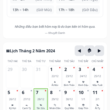
13h – 14h
(Giờ Mùi)
17h – 18h
(Giờ Dậu)
Những điều bạn biết hôm nay là do bạn kiên trì hôm qua.
— Khuyết Danh
Lịch Tháng 2 Năm 2024
THỨ HAI
THỨ BA
THỨ TƯ
THỨ NĂM
THỨ SÁU
THỨ BẢY
CHỦ NHẬT
29
30
31
1
2
3
4
22/12
23/12
24/12
25/12
🐐
🐒
🐓
🐕
Ất Mùi
Bính Thân
Đinh Dậu
Mậu Tuất
5
6
7
8
9
10
11
26/12
27/12
28/12
29/12
30/12
1/1
2/1
🐖
🐀
🐂
🐅
🐈
🐉
🐍
Kỷ Hợi
Canh Tý
Tân Sửu
Nhâm Dần
Quý Mão
Giáp Thìn
Ất Tỵ