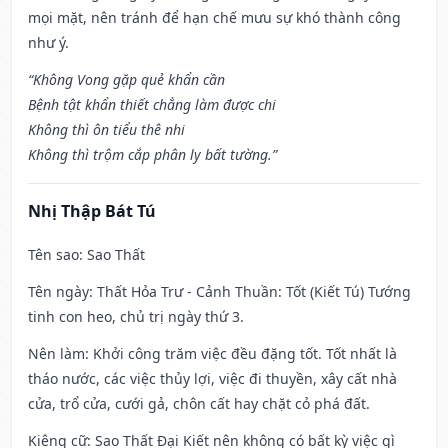
mọi mặt, nên tránh để hạn chế mưu sự khó thành công
như ý.
“Không Vong gặp quẻ khẩn cần
Bệnh tật khẩn thiết chẳng làm được chi
Không thì ôn tiểu thê nhi
Không thì trộm cắp phân ly bất tường.”
Nhị Thập Bát Tú
Tên sao
: Sao Thất
Tên ngày
: Thất Hỏa Trư - Cảnh Thuần: Tốt (Kiết Tú) Tướng
tinh con heo, chủ trị ngày thứ 3.
Nên làm
: Khởi công trăm việc đều đặng tốt. Tốt nhất là
tháo nước, các việc thủy lợi, việc đi thuyền, xây cất nhà
cửa, trổ cửa, cưới gả, chôn cất hay chặt cỏ phá đất.
Kiêng cữ
: Sao Thất Đại Kiết nên không có bất kỳ việc gì