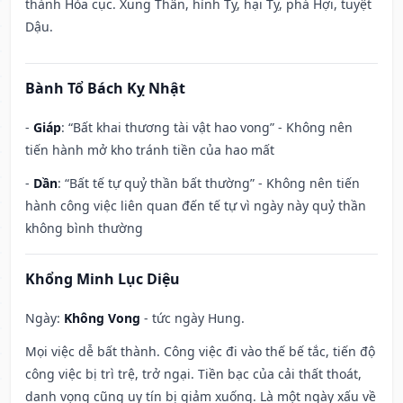
thành Hỏa cục. Xung Thân, hình Tỵ, hại Tỵ, phá Hợi, tuyệt
Dậu.
Bành Tổ Bách Kỵ Nhật
-
Giáp
: “Bất khai thương tài vật hao vong” - Không nên
tiến hành mở kho tránh tiền của hao mất
-
Dần
: “Bất tế tự quỷ thần bất thường” - Không nên tiến
hành công việc liên quan đến tế tự vì ngày này quỷ thần
không bình thường
Khổng Minh Lục Diệu
Ngày:
Không Vong
- tức ngày Hung.
Mọi việc dễ bất thành. Công việc đi vào thế bế tắc, tiến độ
công việc bị trì trệ, trở ngại. Tiền bạc của cải thất thoát,
danh vọng cũng uy tín bị giảm xuống. Là một ngày xấu về