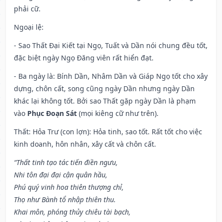
phải cữ.
Ngoại lệ
:
- Sao Thất Đại Kiết tại Ngọ, Tuất và Dần nói chung đều tốt,
đặc biệt ngày Ngọ Đăng viên rất hiển đạt.
- Ba ngày là: Bính Dần, Nhâm Dần và Giáp Ngọ tốt cho xây
dựng, chôn cất, song cũng ngày Dần nhưng ngày Dần
khác lại không tốt. Bởi sao Thất gặp ngày Dần là phạm
vào
Phục Đoạn Sát
(mọi kiêng cữ như trên).
Thất: Hỏa Trư (con lợn): Hỏa tinh, sao tốt. Rất tốt cho việc
kinh doanh, hôn nhân, xây cất và chôn cất.
“Thất tinh tạo tác tiến điền ngưu,
Nhi tôn đại đại cận quân hầu,
Phú quý vinh hoa thiên thượng chỉ,
Thọ như Bành tổ nhập thiên thu.
Khai môn, phóng thủy chiêu tài bạch,