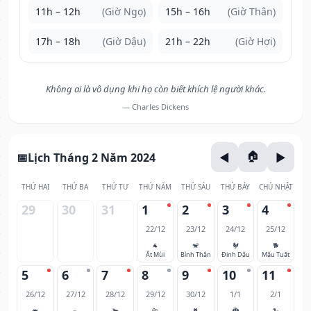
11h – 12h
(Giờ Ngọ)
15h – 16h
(Giờ Thân)
17h – 18h
(Giờ Dậu)
21h – 22h
(Giờ Hợi)
Không ai là vô dụng khi họ còn biết khích lệ người khác.
— Charles Dickens
Lịch Tháng 2 Năm 2024
THỨ HAI
THỨ BA
THỨ TƯ
THỨ NĂM
THỨ SÁU
THỨ BẢY
CHỦ NHẬT
29
30
31
1
2
3
4
22/12
23/12
24/12
25/12
🐐
🐒
🐓
🐕
Ất Mùi
Bính Thân
Đinh Dậu
Mậu Tuất
5
6
7
8
9
10
11
26/12
27/12
28/12
29/12
30/12
1/1
2/1
🐖
🐀
🐂
🐅
🐈
🐉
🐍