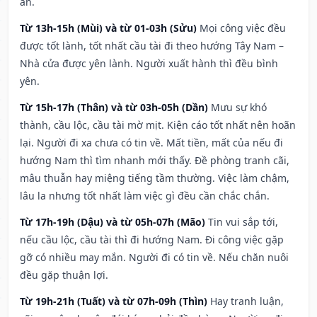
an.
Từ 13h-15h (Mùi) và từ 01-03h (Sửu)
Mọi công việc đều
được tốt lành, tốt nhất cầu tài đi theo hướng Tây Nam –
Nhà cửa được yên lành. Người xuất hành thì đều bình
yên.
Từ 15h-17h (Thân) và từ 03h-05h (Dần)
Mưu sự khó
thành, cầu lộc, cầu tài mờ mịt. Kiện cáo tốt nhất nên hoãn
lại. Người đi xa chưa có tin về. Mất tiền, mất của nếu đi
hướng Nam thì tìm nhanh mới thấy. Đề phòng tranh cãi,
mâu thuẫn hay miệng tiếng tầm thường. Việc làm chậm,
lâu la nhưng tốt nhất làm việc gì đều cần chắc chắn.
Từ 17h-19h (Dậu) và từ 05h-07h (Mão)
Tin vui sắp tới,
nếu cầu lộc, cầu tài thì đi hướng Nam. Đi công việc gặp
gỡ có nhiều may mắn. Người đi có tin về. Nếu chăn nuôi
đều gặp thuận lợi.
Từ 19h-21h (Tuất) và từ 07h-09h (Thìn)
Hay tranh luận,