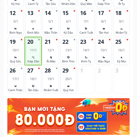
Kỷ Hợi
Canh Tý
Tân Sửu
Nhâm Dần
Quý Mão
Giáp Thìn
Ất Tỵ
12
13
14
15
16
17
18
3/1
4/1
5/1
6/1
7/1
8/1
9/1
🐎
🐐
🐒
🐓
🐕
🐖
🐀
Bính Ngọ
Đinh Mùi
Mậu Thân
Kỷ Dậu
Canh Tuất
Tân Hợi
Nhâm Tý
19
20
21
22
23
24
25
10/1
11/1
12/1
13/1
14/1
15/1
16/1
🐂
🐅
🐈
🐉
🐍
🐎
🐐
Quý Sửu
Giáp Dần
Ất Mão
Bính Thìn
Đinh Tỵ
Mậu Ngọ
Kỷ Mùi
26
27
28
29
1
2
3
17/1
18/1
19/1
20/1
🐒
🐓
🐕
🐖
Canh Thân
Tân Dậu
Nhâm Tuất
Quý Hợi