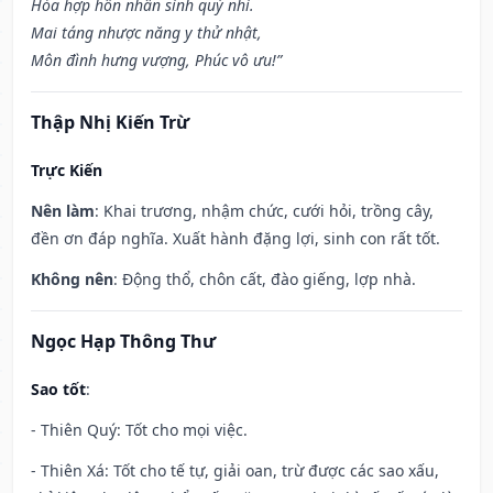
Hòa hợp hôn nhân sinh quý nhi.
Mai táng nhược năng y thử nhật,
Môn đình hưng vượng, Phúc vô ưu!”
Thập Nhị Kiến Trừ
Trực Kiến
Nên làm
: Khai trương, nhậm chức, cưới hỏi, trồng cây,
đền ơn đáp nghĩa. Xuất hành đặng lợi, sinh con rất tốt.
Không nên
: Động thổ, chôn cất, đào giếng, lợp nhà.
Ngọc Hạp Thông Thư
Sao tốt
:
- Thiên Quý: Tốt cho mọi việc.
- Thiên Xá: Tốt cho tế tự, giải oan, trừ được các sao xấu,