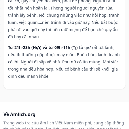
cãi cọ, gây chuyện đói kém, phải đề phòng. Người ra đi
tốt nhất nên hoãn lại. Phòng người người nguyền rủa,
tránh lây bệnh. Nói chung những việc như hội họp, tranh
luận, việc quan,…nên tránh đi vào giờ này. Nếu bắt buộc
phải đi vào giờ này thì nên giữ miệng để hạn ché gây ẩu
đả hay cãi nhau.
Từ 21h-23h (Hợi) và từ 09h-11h (Tị)
Là giờ rất tốt lành,
nếu đi thường gặp được may mắn. Buôn bán, kinh doanh
có lời. Người đi sắp về nhà. Phụ nữ có tin mừng. Mọi việc
trong nhà đều hòa hợp. Nếu có bệnh cầu thì sẽ khỏi, gia
đình đều mạnh khỏe.
Về Amlich.org
Trang web tra cứu âm lịch Việt Nam miễn phí, cung cấp thông