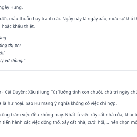
 ngày Hung.
ỡi, mâu thuẫn hay tranh cãi. Ngày này là ngày xấu, mưu sự khó thà
 hoặc khẩu thiệt.
cùng
ùng thị phi
khi
ly vợ chồng.”
 - Cái Duyên: Xấu (Hung Tú) Tướng tinh con chuột, chủ trị ngày ch
ĩa là hư hoại. Sao Hư mang ý nghĩa không có việc chi hợp.
i công trăm việc đều không may. Nhất là việc xây cất nhà cửa, khai 
tiến hành các việc động thổ, xây cất nhà, cưới hỏi,... nên chọn mộ