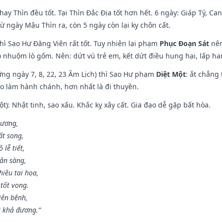
hay Thìn đều tốt. Tại Thìn Đắc Địa tốt hơn hết. 6 ngày: Giáp Tý, C
ừ ngày Mậu Thìn ra, còn 5 ngày còn lại kỵ chôn cất.
hì Sao Hư Đăng Viên rất tốt. Tuy nhiên lại phạm
Phục Đoạn Sát
nên
 nhuộm lò gốm. Nên: dứt vú trẻ em, kết dứt điều hung hại, lấp han
ng ngày 7, 8, 22, 23 Âm Lịch) thì Sao Hư phạm
Diệt Một
: ắt chẳng
ào làm hành chánh, hơn nhất là đi thuyền.
t): Nhật tinh, sao xấu. Khắc kỵ xây cất. Gia đạo dễ gặp bất hòa.
 ương,
t song,
lễ tiết,
hân sàng,
iêu tai họa,
tốt vong.
iên bệnh,
t khả đương.”