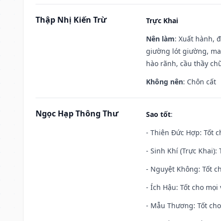
Thập Nhị Kiến Trừ
Trực Khai
Nên làm
: Xuất hành, 
giường lót giường, may
hào rãnh, cầu thầy chữ
Không nên
: Chôn cất
Ngọc Hạp Thông Thư
Sao tốt
:
- Thiên Đức Hợp: Tốt c
- Sinh Khí (Trực Khai):
- Nguyệt Không: Tốt c
- Ích Hậu: Tốt cho mọi 
- Mẫu Thương: Tốt cho 