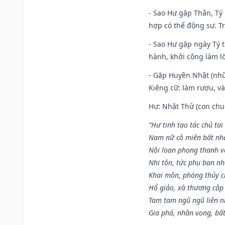
- Sao Hư gặp Thân, Tý 
hợp có thể động sự. Tr
- Sao Hư gặp ngày Tý t
hành, khởi công làm lò
- Gặp Huyền Nhật (nhữ
Kiêng cữ: làm rượu, v
Hư: Nhật Thử (con chuộ
“Hư tinh tạo tác chủ tai
Nam nữ cô miên bất nhấ
Nội loạn phong thanh vô 
Nhi tôn, tức phụ bạn n
Khai môn, phóng thủy ch
Hổ giảo, xà thương cập 
Tam tam ngũ ngũ liên n
Gia phá, nhân vong, bấ