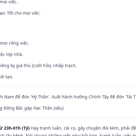
mọi việc.
o: Tốt cho mọi việc.
mọi công việc.
iệc lợp nhà.
Kiêng kỵ giá thú (cưới hỏi), nhập trạch.
ởi tạo.
 Nam để đón 'Hỷ Thần'. Xuất hành hướng Chính Tây để đón 'Tài T
g Đông Bắc gặp Hạc Thần (xấu)
ừ 23h-01h (Tý)
Hay tranh luận, cãi cọ, gây chuyện đói kém, phải đ
nh lây bệnh. Nói chung những việc như hội họp, tranh luận, việc q