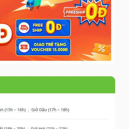
ân (15h – 16h)
;
Giờ Dậu (17h – 18h)
ất (19h – 20h)
;
Giờ Hợi (21h – 22h)