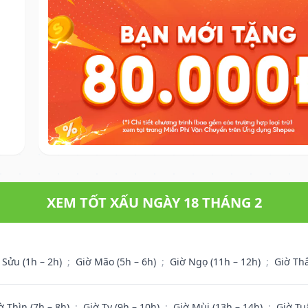
XEM TỐT XẤU NGÀY 18 THÁNG 2
 Sửu (1h – 2h)
;
Giờ Mão (5h – 6h)
;
Giờ Ngọ (11h – 12h)
;
Giờ Th
ờ Thìn (7h – 8h)
;
Giờ Tỵ (9h – 10h)
;
Giờ Mùi (13h – 14h)
;
Giờ Tu