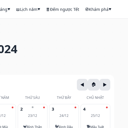
háng
📖
Lịch năm
🧧
Đếm ngược Tết
🧭
Khám phá
▼
▼
▼
024
 NĂM
THỨ SÁU
THỨ BẢY
CHỦ NHẬT
⭐
2
3
4
2/12
23/12
24/12
25/12
🐒
🐓
🐕
t Mùi
Bính Thân
Đinh Dậu
Mậu Tuất