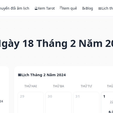
🃏
huyển đổi âm lịch
🔮
Xem Tarot
Xem quẻ
📝
Blog
📅
Lịch t
gày 18 Tháng 2 Năm 2
Lịch Tháng 2 Năm 2024
THỨ HAI
THỨ BA
THỨ TƯ
THỨ
29
30
31
1
24
2
🐐
Ấ