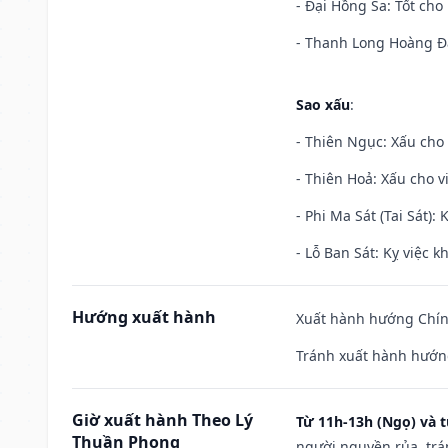
- Đại Hồng Sa: Tốt cho 
- Thanh Long Hoàng Đạ
Sao xấu
:
- Thiên Ngục: Xấu cho 
- Thiên Hoả: Xấu cho v
- Phi Ma Sát (Tai Sát): 
- Lỗ Ban Sát: Kỵ việc kh
Hướng xuất hành
Xuất hành hướng Chính
Tránh xuất hành hướn
Giờ xuất hành Theo Lý
Từ 11h-13h (Ngọ) và t
Thuần Phong
người nguyền rủa, trá