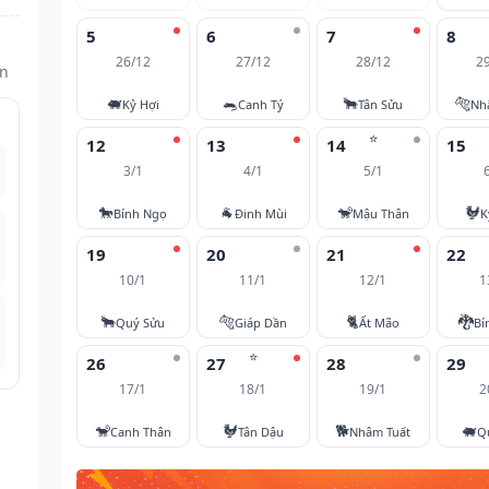
5
6
7
8
26/12
27/12
28/12
2
ìn
🐖
🐀
🐂
🐅
Kỷ Hợi
Canh Tý
Tân Sửu
Nh
⭐
12
13
14
15
3/1
4/1
5/1
🐎
🐐
🐒
🐓
Bính Ngọ
Đinh Mùi
Mậu Thân
K
19
20
21
22
10/1
11/1
12/1
1
🐂
🐅
🐈
🐉
Quý Sửu
Giáp Dần
Ất Mão
Bí
⭐
26
27
28
29
17/1
18/1
19/1
2
🐒
🐓
🐕
🐖
Canh Thân
Tân Dậu
Nhâm Tuất
Q