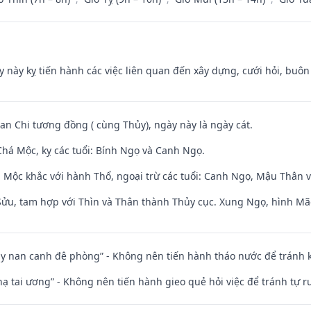
y này kỵ tiến hành các việc liên quan đến xây dựng, cưới hỏi, buô
Can Chi tương đồng ( cùng Thủy), ngày này là ngày cát.
há Mộc, kỵ các tuổi: Bính Ngọ và Canh Ngọ.
 Mộc khắc với hành Thổ, ngoại trừ các tuổi: Canh Ngọ, Mậu Thân 
 Sửu, tam hợp với Thìn và Thân thành Thủy cục. Xung Ngọ, hình Mão
ủy nan canh đê phòng” - Không nên tiến hành tháo nước để tránh
nhạ tai ương” - Không nên tiến hành gieo quẻ hỏi việc để tránh tự r