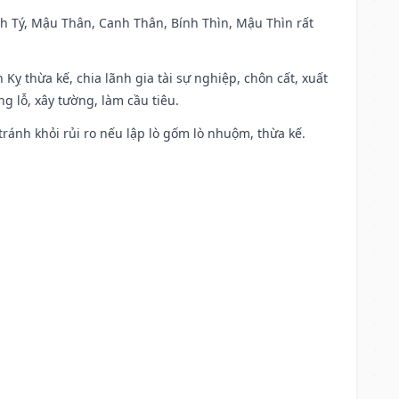
anh Tý, Mậu Thân, Canh Thân, Bính Thìn, Mậu Thìn rất
 Kỵ thừa kế, chia lãnh gia tài sự nghiệp, chôn cất, xuất
g lỗ, xây tường, làm cầu tiêu.
 tránh khỏi rủi ro nếu lập lò gốm lò nhuộm, thừa kế.