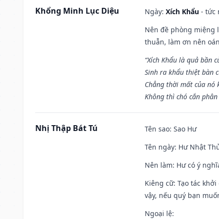
Khổng Minh Lục Diệu
Ngày:
Xích Khẩu
- tức
Nên đề phòng miệng lư
thuẫn, làm ơn nên oán
“Xích Khẩu là quả bần 
Sinh ra khẩu thiệt bàn c
Chẳng thời mất của nó 
Không thì chó cắn phân 
Nhị Thập Bát Tú
Tên sao
: Sao Hư
Tên ngày
: Hư Nhật Thử
Nên làm
: Hư có ý ngh
Kiêng cữ
: Tạo tác khở
vậy, nếu quý bạn muốn 
Ngoại lệ
: