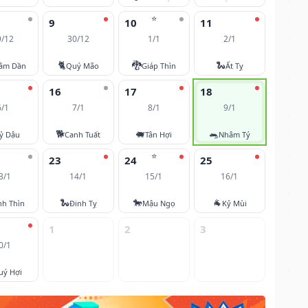
⭐
9
10
11
9/12
30/12
1/1
2/1
🐈
🐉
🐍
âm Dần
Quý Mão
Giáp Thìn
Ất Tỵ
16
17
18
6/1
7/1
8/1
9/1
🐕
🐖
🐀
ỷ Dậu
Canh Tuất
Tân Hợi
Nhâm Tý
⭐
23
24
25
3/1
14/1
15/1
16/1
🐍
🐎
🐐
nh Thìn
Đinh Tỵ
Mậu Ngọ
Kỷ Mùi
1
2
3
0/1
uý Hợi