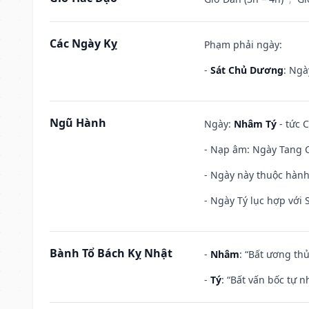
Các Ngày Kỵ
Phạm phải ngày:
-
Sát Chủ Dương
: Ngà
Ngũ Hành
Ngày:
Nhâm Tý
- tức 
- Nạp âm: Ngày Tang C
- Ngày này thuộc hành
- Ngày Tý lục hợp với
Bành Tổ Bách Kỵ Nhật
-
Nhâm
: “Bất ương th
-
Tý
: “Bất vấn bốc tự 