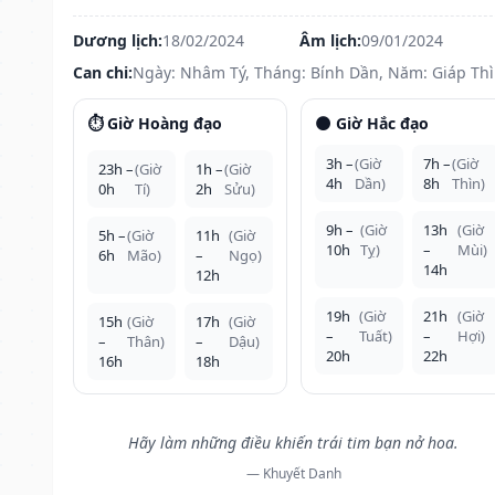
Dương lịch:
18/02/2024
Âm lịch:
09/01/2024
Can chi:
Ngày: Nhâm Tý, Tháng: Bính Dần, Năm: Giáp Th
⏱️ Giờ Hoàng đạo
🌑 Giờ Hắc đạo
3h –
(Giờ
7h –
(Giờ
23h –
(Giờ
1h –
(Giờ
4h
Dần)
8h
Thìn)
0h
Tí)
2h
Sửu)
9h –
(Giờ
13h
(Giờ
5h –
(Giờ
11h
(Giờ
10h
Tỵ)
–
Mùi)
6h
Mão)
–
Ngọ)
14h
12h
19h
(Giờ
21h
(Giờ
15h
(Giờ
17h
(Giờ
–
Tuất)
–
Hợi)
–
Thân)
–
Dậu)
20h
22h
16h
18h
Hãy làm những điều khiến trái tim bạn nở hoa.
— Khuyết Danh