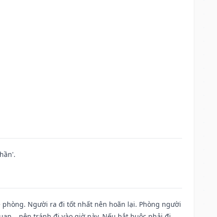
hần'.
ề phòng. Người ra đi tốt nhất nên hoãn lại. Phòng người
uan,…nên tránh đi vào giờ này. Nếu bắt buộc phải đi