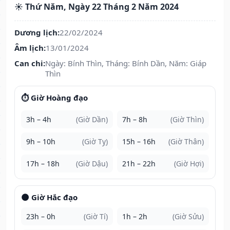
☀️ Thứ Năm, Ngày 22 Tháng 2 Năm 2024
Dương lịch:
22/02/2024
Âm lịch:
13/01/2024
Can chi:
Ngày: Bính Thìn, Tháng: Bính Dần, Năm: Giáp
Thìn
⏱️ Giờ Hoàng đạo
3h – 4h
(Giờ Dần)
7h – 8h
(Giờ Thìn)
9h – 10h
(Giờ Tỵ)
15h – 16h
(Giờ Thân)
17h – 18h
(Giờ Dậu)
21h – 22h
(Giờ Hợi)
🌑 Giờ Hắc đạo
23h – 0h
(Giờ Tí)
1h – 2h
(Giờ Sửu)