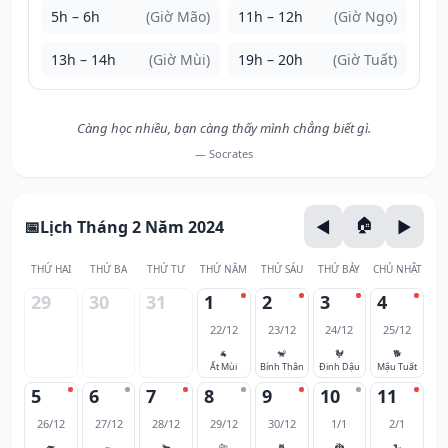
5h – 6h
(Giờ Mão)
11h – 12h
(Giờ Ngọ)
13h – 14h
(Giờ Mùi)
19h – 20h
(Giờ Tuất)
Càng học nhiều, bạn càng thấy mình chẳng biết gì.
— Socrates
Lịch Tháng 2 Năm 2024
THỨ HAI
THỨ BA
THỨ TƯ
THỨ NĂM
THỨ SÁU
THỨ BẢY
CHỦ NHẬT
29
30
31
1
2
3
4
22/12
23/12
24/12
25/12
🐐
🐒
🐓
🐕
Ất Mùi
Bính Thân
Đinh Dậu
Mậu Tuất
5
6
7
8
9
10
11
26/12
27/12
28/12
29/12
30/12
1/1
2/1
🐖
🐀
🐂
🐅
🐈
🐉
🐍