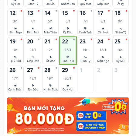
Kỷ Hợi
Canh Tý
Tân Sửu
Nhâm Dần
Quý Mão
Giáp Thìn
Ất Tỵ
12
13
14
15
16
17
18
3/1
4/1
5/1
6/1
7/1
8/1
9/1
🐎
🐐
🐒
🐓
🐕
🐖
🐀
Bính Ngọ
Đinh Mùi
Mậu Thân
Kỷ Dậu
Canh Tuất
Tân Hợi
Nhâm Tý
19
20
21
22
23
24
25
10/1
11/1
12/1
13/1
14/1
15/1
16/1
🐂
🐅
🐈
🐉
🐍
🐎
🐐
Quý Sửu
Giáp Dần
Ất Mão
Bính Thìn
Đinh Tỵ
Mậu Ngọ
Kỷ Mùi
26
27
28
29
1
2
3
17/1
18/1
19/1
20/1
🐒
🐓
🐕
🐖
Canh Thân
Tân Dậu
Nhâm Tuất
Quý Hợi