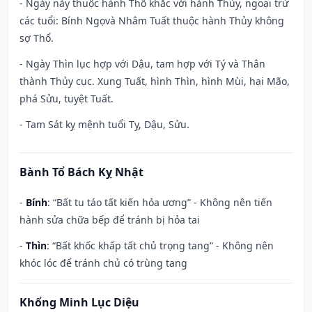
- Ngày này thuộc hành Thổ khắc với hành Thủy, ngoại trừ
các tuổi: Bính Ngọvà Nhâm Tuất thuộc hành Thủy không
sợ Thổ.
- Ngày Thìn lục hợp với Dậu, tam hợp với Tý và Thân
thành Thủy cục. Xung Tuất, hình Thìn, hình Mùi, hại Mão,
phá Sửu, tuyệt Tuất.
- Tam Sát kỵ mệnh tuổi Tỵ, Dậu, Sửu.
Bành Tổ Bách Kỵ Nhật
-
Bính
: “Bất tu táo tất kiến hỏa ương” - Không nên tiến
hành sửa chữa bếp để tránh bị hỏa tai
-
Thìn
: “Bất khốc khấp tất chủ trọng tang” - Không nên
khóc lóc để tránh chủ có trùng tang
Khổng Minh Lục Diệu