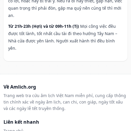
có lợi, hoặc hay bị trái ý. Nếu ra đi hay thiệt, gặp nạn, việc
quan trọng thì phải đòn, gặp ma quỷ nên cúng tế thì mới
an.
Từ 21h-23h (Hợi) và từ 09h-11h (Tị)
Mọi công việc đều
được tốt lành, tốt nhất cầu tài đi theo hướng Tây Nam –
Nhà cửa được yên lành. Người xuất hành thì đều bình
yên.
Về Amlich.org
Trang web tra cứu âm lịch Việt Nam miễn phí, cung cấp thông
tin chính xác về ngày âm lịch, can chi, con giáp, ngày tốt xấu
và các ngày lễ tết truyền thống.
Liên kết nhanh
Trang chủ