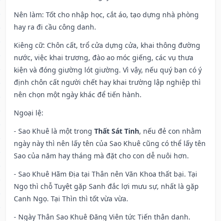
Nên làm
: Tốt cho nhập học, cắt áo, tạo dựng nhà phòng
hay ra đi cầu công danh.
Kiêng cữ
: Chôn cất, trổ cửa dựng cửa, khai thông đường
nước, việc khai trương, đào ao móc giếng, các vụ thưa
kiện và đóng giường lót giường. Vì vậy, nếu quý bạn có ý
định chôn cất người chết hay khai trường lập nghiệp thì
nên chọn một ngày khác để tiến hành.
Ngoại lệ
:
- Sao Khuê là một trong
Thất Sát Tinh
, nếu đẻ con nhằm
ngày này thì nên lấy tên của Sao Khuê cũng có thể lấy tên
Sao của năm hay tháng mà đặt cho con dễ nuôi hơn.
- Sao Khuê Hãm Địa tại Thân nên Văn Khoa thất bại. Tại
Ngọ thì chỗ Tuyệt gặp Sanh đắc lợi mưu sự, nhất là gặp
Canh Ngọ. Tại Thìn thì tốt vừa vừa.
- Ngày Thân Sao Khuê Đăng Viên tức Tiến thân danh.