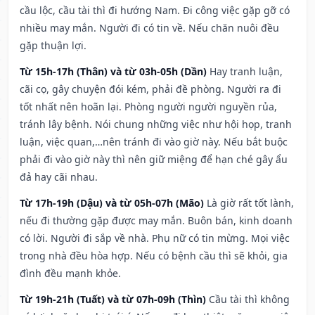
cầu lộc, cầu tài thì đi hướng Nam. Đi công việc gặp gỡ có
nhiều may mắn. Người đi có tin về. Nếu chăn nuôi đều
gặp thuận lợi.
Từ 15h-17h (Thân) và từ 03h-05h (Dần)
Hay tranh luận,
cãi cọ, gây chuyện đói kém, phải đề phòng. Người ra đi
tốt nhất nên hoãn lại. Phòng người người nguyền rủa,
tránh lây bệnh. Nói chung những việc như hội họp, tranh
luận, việc quan,…nên tránh đi vào giờ này. Nếu bắt buộc
phải đi vào giờ này thì nên giữ miệng để hạn ché gây ẩu
đả hay cãi nhau.
Từ 17h-19h (Dậu) và từ 05h-07h (Mão)
Là giờ rất tốt lành,
nếu đi thường gặp được may mắn. Buôn bán, kinh doanh
có lời. Người đi sắp về nhà. Phụ nữ có tin mừng. Mọi việc
trong nhà đều hòa hợp. Nếu có bệnh cầu thì sẽ khỏi, gia
đình đều mạnh khỏe.
Từ 19h-21h (Tuất) và từ 07h-09h (Thìn)
Cầu tài thì không