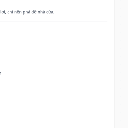
ợi, chỉ nên phá dỡ nhà cửa.
h.