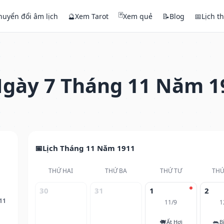
🃏
huyển đổi âm lịch
🔮
Xem Tarot
Xem quẻ
📝
Blog
📅
Lịch t
gày 7 Tháng 11 Năm 1
Lịch Tháng 11 Năm 1911
THỨ HAI
THỨ BA
THỨ TƯ
THỨ
30
31
1
2
11
11/9
1
🐖
🐀
Ất Hợi
B