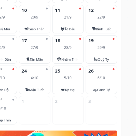
⭐
10
11
12
9/9
20/9
21/9
22/9
🐒
🐓
🐕
uý Mùi
Giáp Thân
Ất Dậu
Bính Tuất
17
18
19
6/9
27/9
28/9
29/9
🐈
🐉
🐍
nh Dần
Tân Mão
Nhâm Thìn
Quý Tỵ
⭐
24
25
26
/10
4/10
5/10
6/10
🐕
🐖
🐀
nh Dậu
Mậu Tuất
Kỷ Hợi
Canh Tý
⭐
1
2
3
0/10
áp Thìn