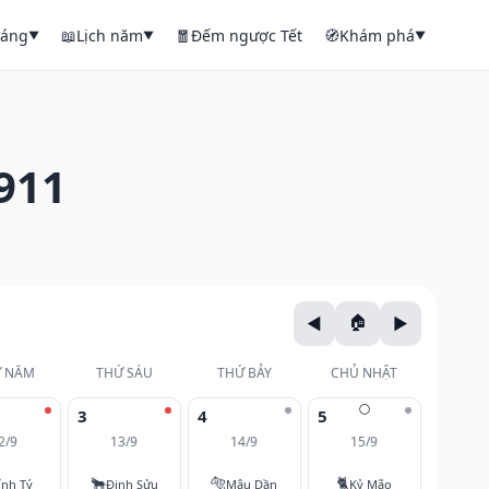
háng
📖
Lịch năm
🧧
Đếm ngược Tết
🧭
Khám phá
▼
▼
▼
911
 NĂM
THỨ SÁU
THỨ BẢY
CHỦ NHẬT
🌕
3
4
5
2/9
13/9
14/9
15/9
🐂
🐅
🐈
ính Tý
Đinh Sửu
Mậu Dần
Kỷ Mão