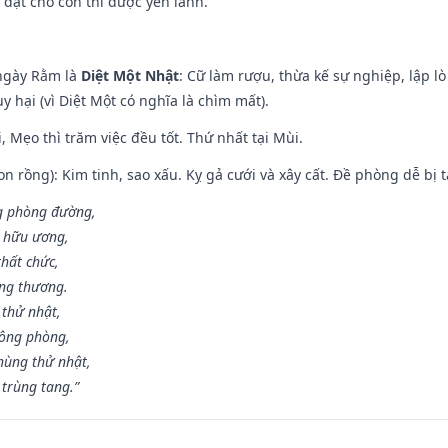
 đặt cho con thì được yên lành.
ngày Rằm là
Diệt Một Nhật
: Cữ làm rượu, thừa kế sự nghiệp, lập 
 hại (vì Diệt Một có nghĩa là chìm mất).
, Mẹo thì trăm việc đều tốt. Thứ nhất tại Mùi.
n rồng): Kim tinh, sao xấu. Kỵ gả cưới và xây cất. Đề phòng dễ bị t
ng phòng đường,
ủ hữu ương,
thất chức,
ang thương.
 thử nhật,
hông phòng,
hùng thử nhật,
 trùng tang.”