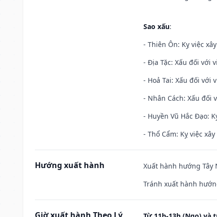
Sao xấu
:
- Thiên Ôn: Kỵ việc xâ
- Địa Tặc: Xấu đối với 
- Hoả Tai: Xấu đối với 
- Nhân Cách: Xấu đối vớ
- Huyền Vũ Hắc Đạo: Kỵ
- Thổ Cẩm: Kỵ việc xây
Hướng xuất hành
Xuất hành hướng Tây N
Tránh xuất hành hướn
Giờ xuất hành Theo Lý
Từ 11h-13h (Ngọ) và t