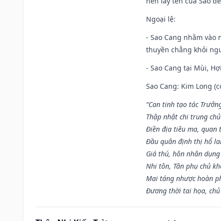
nên lấy tên của Sao để
Ngoại lệ
:
- Sao Cang nhằm vào 
thuyền chẳng khỏi nguy
- Sao Cang tại Mùi, Hợi
Sao Cang: Kim Long (co
“Can tinh tạo tác Trưở
Thập nhật chi trung ch
Điền địa tiêu ma, quan 
Đầu quân định thị hổ l
Giá thú, hôn nhân dụng
Nhi tôn, Tân phụ chủ k
Mai táng nhược hoàn p
Đương thời tai họa, chủ