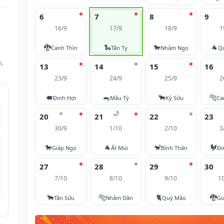
6
7
8
9
16/9
17/9
18/9
1
🐉
🐍
🐎
🐐
Canh Thìn
Tân Tỵ
Nhâm Ngọ
Q
,
13
14
15
16
23/9
24/9
25/9
2
🐖
🐀
🐂
🐅
Đinh Hợi
Mậu Tý
Kỷ Sửu
Ca
⭐
🌙
20
21
22
23
30/9
1/10
2/10
3
🐎
🐐
🐒
🐓
Giáp Ngọ
Ất Mùi
Bính Thân
Đi
27
28
29
30
7/10
8/10
9/10
1
🐂
🐅
🐈
🐉
Tân Sửu
Nhâm Dần
Quý Mão
Gi