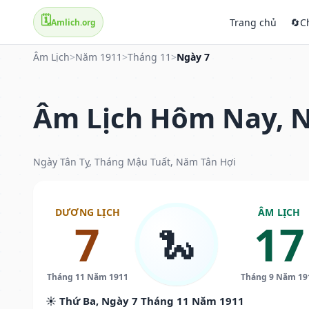
🗓️
Trang chủ
🔄
C
Amlich.org
Âm Lịch
>
Năm 1911
>
Tháng 11
>
Ngày 7
Âm Lịch Hôm Nay, N
Ngày Tân Tỵ, Tháng Mậu Tuất, Năm Tân Hợi
DƯƠNG LỊCH
ÂM LỊCH
7
17
🐍
Tháng 11 Năm 1911
Tháng 9 Năm 19
☀️ Thứ Ba, Ngày 7 Tháng 11 Năm 1911