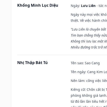
Khổng Minh Lục Diệu
Ngày:
Lưu Liên
- tức 
Ngày này mọi việc khó
thiệt. Về việc hành ch
“Lưu Liên là chuyện bất
Tìm bạn chẳng thấy nử
Không thì lưu lạc một k
Nhiều đường trắc trở nh
Nhị Thập Bát Tú
Tên sao
: Sao Cang
Tên ngày
: Cang Kim Lo
Nên làm
: công việc l
Kiêng cữ
: Chôn cất bị
phòng không giá lạnh.
từ đó lần lần tiêu hết