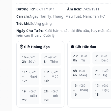
Dương lịch:
07/11/1911
Âm lịch:
17/09/1911
Can chi:
Ngày: Tân Tỵ, Tháng: Mậu Tuất, Năm: Tân Hợi
Tiết khí:
Sương giáng
Ngày Chu Tước:
Xuất hành, cầu tài đều xấu, hay mất của
kiện cáo thua vì đuối lý
⏱️ Giờ Hoàng đạo
🌑 Giờ Hắc đạo
23h –
(Giờ
3h –
(Giờ
1h –
(Giờ
7h –
(Giờ
0h
Tí)
4h
Dần)
2h
Sửu)
8h
Thìn)
5h –
(Giờ
9h –
(Giờ
11h
(Giờ
13h
(Giờ
6h
Mão)
10h
Tỵ)
–
Ngọ)
–
Mùi)
12h
14h
15h
(Giờ
17h
(Giờ
–
Thân)
–
Dậu)
19h
(Giờ
21h
(Giờ
16h
18h
–
Tuất)
–
Hợi)
20h
22h