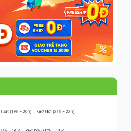
 Tuất (19h – 20h)
;
Giờ Hợi (21h – 22h)
(15h – 16h)
;
Giờ Dậu (17h – 18h)