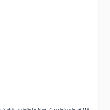
.
 tốt nhất nên hoãn lại. Người đi xa chưa có tin về. Mất