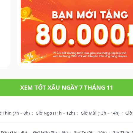
XEM TỐT XẤU NGÀY 7 THÁNG 11
ờ Thìn (7h – 8h)
;
Giờ Ngọ (11h – 12h)
;
Giờ Mùi (13h – 14h)
;
Giờ
 Dần (3h – 4h)
;
Giờ Mão (5h – 6h)
;
Giờ Tỵ (9h – 10h)
;
Giờ Thân 