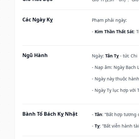
Các Ngày Kỵ
Phạm phải ngày:
-
Kim Thần Thất Sát
: 
Ngũ Hành
Ngày:
Tân Tỵ
- tức Chi
- Nạp âm: Ngày Bạch Lạ
- Ngày này thuộc hành 
- Ngày Tỵ lục hợp với 
Bành Tổ Bách Kỵ Nhật
-
Tân
: “Bất hợp tương
-
Tỵ
: “Bất viễn hành t