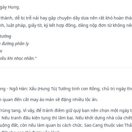
ngày Hung.
 thành, dễ bị trễ nải hay gặp chuyện dây dưa nên rất khó hoàn th
ính, luật pháp, giấy tờ, ký kết hợp đồng, dâng nộp đơn từ không nên
 tường
a đường phân ly
hi
iều khi nhọc nhằn.”
ng - Ngô Hán: Xấu (Hung Tú) Tướng tinh con Rồng, chủ trị ngày th
iên quan đến cắt may áo màn sẽ đặng nhiều lộc ăn.
 Trùng tang. Vì vậy, để tránh điềm giữ quý bạn nên chọn một ngày 
 Nếu tranh đấu kiện tụng thì lâm bại. Nếu khởi dựng nhà cửa chết 
 ruộng đất, còn nếu làm quan bị cách chức. Sao Cang thuộc vào Thấ