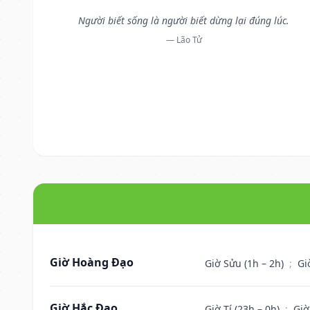
Người biết sống là người biết dừng lại đúng lúc.
— Lão Tử
Giờ Hoàng Đạo
Giờ Sửu (1h – 2h)
;
Gi
Giờ Hắc Đạo
Giờ Tí (23h – 0h)
;
Giờ