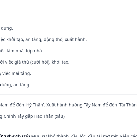
y dựng.
việc khởi tạo, an táng, động thổ, xuất hành.
việc làm nhà, lợp nhà.
i việc giá thú (cưới hỏi), khởi tạo.
 việc mai táng.
 dựng, an táng.
am để đón 'Hỷ Thần'. Xuất hành hướng Tây Nam để đón 'Tài Thần'
g Chính Tây gặp Hạc Thần (xấu)
ừ 23h-01h (Tý)
Mưu sự khó thành, cầu lộc, cầu tài mờ mịt. Kiện cáo