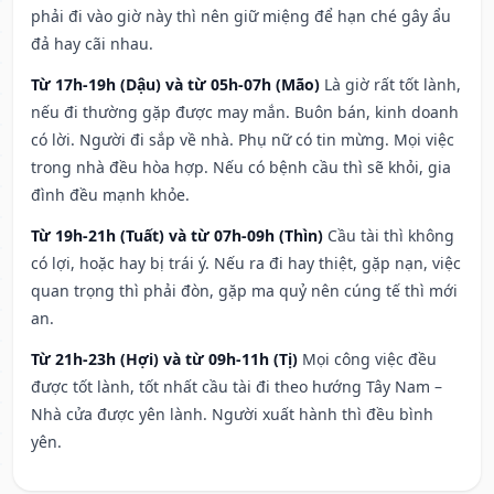
phải đi vào giờ này thì nên giữ miệng để hạn ché gây ẩu
đả hay cãi nhau.
Từ 17h-19h (Dậu) và từ 05h-07h (Mão)
Là giờ rất tốt lành,
nếu đi thường gặp được may mắn. Buôn bán, kinh doanh
có lời. Người đi sắp về nhà. Phụ nữ có tin mừng. Mọi việc
trong nhà đều hòa hợp. Nếu có bệnh cầu thì sẽ khỏi, gia
đình đều mạnh khỏe.
Từ 19h-21h (Tuất) và từ 07h-09h (Thìn)
Cầu tài thì không
có lợi, hoặc hay bị trái ý. Nếu ra đi hay thiệt, gặp nạn, việc
quan trọng thì phải đòn, gặp ma quỷ nên cúng tế thì mới
an.
Từ 21h-23h (Hợi) và từ 09h-11h (Tị)
Mọi công việc đều
được tốt lành, tốt nhất cầu tài đi theo hướng Tây Nam –
Nhà cửa được yên lành. Người xuất hành thì đều bình
yên.