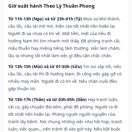
Giờ xuất hành Theo Lý Thuần Phong
Từ 11h-13h (Ngọ) và từ 23h-01h (Tý)
Mưu sự khó thành,
cầu lộc, cầu tài mờ mịt. Kiện cáo tốt nhất nên hoãn lại.
Người đi xa chưa có tin về. Mất tiền, mất của nếu đi
hướng Nam thì tìm nhanh mới thấy. Đề phòng tranh cãi,
mâu thuẫn hay miệng tiếng tầm thường. Việc làm chậm,
lâu la nhưng tốt nhất làm việc gì đều cần chắc chắn.
Từ 13h-15h (Mùi) và từ 01-03h (Sửu)
Tin vui sắp tới, nếu
cầu lộc, cầu tài thì đi hướng Nam. Đi công việc gặp gỡ có
nhiều may mắn. Người đi có tin về. Nếu chăn nuôi đều
gặp thuận lợi.
Từ 15h-17h (Thân) và từ 03h-05h (Dần)
Hay tranh luận,
cãi cọ, gây chuyện đói kém, phải đề phòng. Người ra đi
tốt nhất nên hoãn lại. Phòng người người nguyền rủa,
tránh lây bệnh. Nói chung những việc như hội họp, tranh
luận, việc quan,…nên tránh đi vào giờ này. Nếu bắt buộc