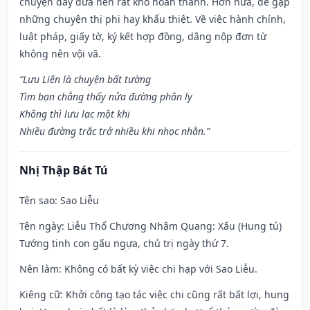
chuyện dây dưa nên rất khó hoàn thành. Hơn nữa, dễ gặp
những chuyện thị phi hay khẩu thiệt. Về việc hành chính,
luật pháp, giấy tờ, ký kết hợp đồng, dâng nộp đơn từ
không nên vội vã.
“Lưu Liên là chuyện bất tường
Tìm bạn chẳng thấy nửa đường phân ly
Không thì lưu lạc một khi
Nhiều đường trắc trở nhiều khi nhọc nhằn.”
Nhị Thập Bát Tú
Tên sao
: Sao Liễu
Tên ngày
: Liễu Thổ Chương Nhậm Quang: Xấu (Hung tú)
Tướng tinh con gấu ngựa, chủ trị ngày thứ 7.
Nên làm
: Không có bất kỳ việc chi hạp với Sao Liễu.
Kiêng cữ
: Khởi công tạo tác việc chi cũng rất bất lợi, hung