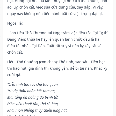
hại. Hung hại nhất là làm thủy lợi như trổ tháo nước, đào
ao lũy, chôn cất, việc sửa cửa dựng cửa, xây đắp. Vì vậy,
ngày nay không nên tiến hành bất cứ việc trọng đại gì.
Ngoại lệ
:
- Sao Liễu Thổ Chướng tại Ngọ trăm việc đều tốt. Tại Tỵ thì
Đăng Viên: thừa kế hay lên quan lãnh chức đều là hai
điều tốt nhất. Tại Dần, Tuất rất suy vi nên kỵ xây cất và
chôn cất.
Liễu: Thổ Chướng (con cheo): Thổ tinh, sao xấu. Tiền bạc
thì hao hụt, gia đình thì không yên, dễ bị tai nạn. Khắc kỵ
cưới gả.
“Liễu tinh tạo tác chủ tao quan,
Trú dạ thâu nhàn bất tạm an,
Mai táng ôn hoàng đa bệnh tử,
Điền viên thoái tận, thủ cô hàn,
Khai môn phóng thủy chiêu lung hạt,