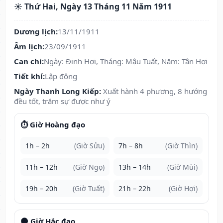
☀️ Thứ Hai, Ngày 13 Tháng 11 Năm 1911
Dương lịch:
13/11/1911
Âm lịch:
23/09/1911
Can chi:
Ngày: Đinh Hợi, Tháng: Mậu Tuất, Năm: Tân Hợi
Tiết khí:
Lập đông
Ngày Thanh Long Kiếp:
Xuất hành 4 phương, 8 hướng
đều tốt, trăm sự được như ý
⏱️ Giờ Hoàng đạo
1h – 2h
(Giờ Sửu)
7h – 8h
(Giờ Thìn)
11h – 12h
(Giờ Ngọ)
13h – 14h
(Giờ Mùi)
19h – 20h
(Giờ Tuất)
21h – 22h
(Giờ Hợi)
🌑 Giờ Hắc đạo