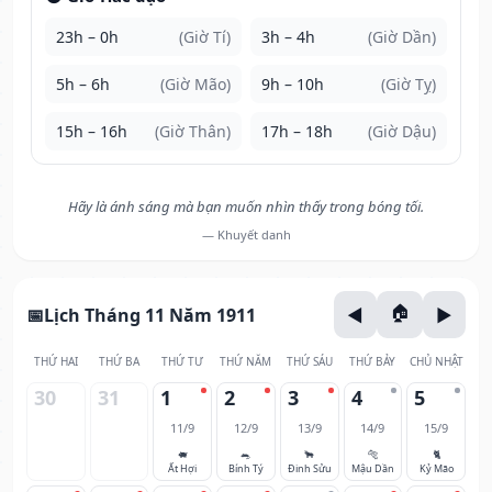
23h – 0h
(Giờ Tí)
3h – 4h
(Giờ Dần)
5h – 6h
(Giờ Mão)
9h – 10h
(Giờ Tỵ)
15h – 16h
(Giờ Thân)
17h – 18h
(Giờ Dậu)
Hãy là ánh sáng mà bạn muốn nhìn thấy trong bóng tối.
— Khuyết danh
Lịch Tháng 11 Năm 1911
THỨ HAI
THỨ BA
THỨ TƯ
THỨ NĂM
THỨ SÁU
THỨ BẢY
CHỦ NHẬT
30
31
1
2
3
4
5
11/9
12/9
13/9
14/9
15/9
🐖
🐀
🐂
🐅
🐈
Ất Hợi
Bính Tý
Đinh Sửu
Mậu Dần
Kỷ Mão