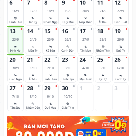
6
7
8
9
10
11
12
16/9
17/9
18/9
19/9
20/9
21/9
22/9
🐉
🐍
🐎
🐐
🐒
🐓
🐕
Canh Thìn
Tân Tỵ
Nhâm Ngọ
Quý Mùi
Giáp Thân
Ất Dậu
Bính Tuất
13
14
15
16
17
18
19
23/9
24/9
25/9
26/9
27/9
28/9
29/9
🐖
🐀
🐂
🐅
🐈
🐉
🐍
Đinh Hợi
Mậu Tý
Kỷ Sửu
Canh Dần
Tân Mão
Nhâm Thìn
Quý Tỵ
20
21
22
23
24
25
26
30/9
1/10
2/10
3/10
4/10
5/10
6/10
🐎
🐐
🐒
🐓
🐕
🐖
🐀
Giáp Ngọ
Ất Mùi
Bính Thân
Đinh Dậu
Mậu Tuất
Kỷ Hợi
Canh Tý
27
28
29
30
1
2
3
7/10
8/10
9/10
10/10
🐂
🐅
🐈
🐉
Tân Sửu
Nhâm Dần
Quý Mão
Giáp Thìn