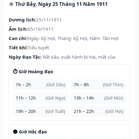
☀️ Thứ Bảy, Ngày 25 Tháng 11 Năm 1911
Dương lịch:
25/11/1911
Âm lịch:
05/10/1911
Can chi:
Ngày: Kỷ Hợi, Tháng: Kỷ Hợi, Năm: Tân Hợi
Tiết khí:
Tiểu tuyết
Ngày Đạo Tặc:
Rất xấu, xuất hành bị hại, mất của
⏱️ Giờ Hoàng đạo
1h – 2h
(Giờ Sửu)
7h – 8h
(Giờ Thìn)
11h – 12h
(Giờ Ngọ)
13h – 14h
(Giờ Mùi)
19h – 20h
(Giờ Tuất)
21h – 22h
(Giờ Hợi)
🌑 Giờ Hắc đạo