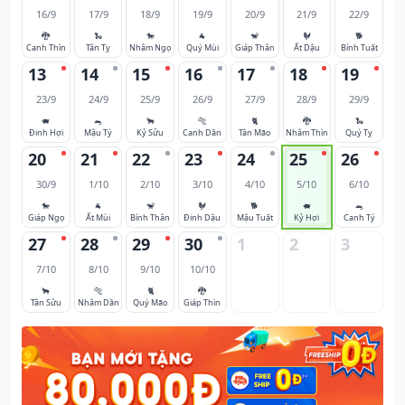
16/9
17/9
18/9
19/9
20/9
21/9
22/9
🐉
🐍
🐎
🐐
🐒
🐓
🐕
Canh Thìn
Tân Tỵ
Nhâm Ngọ
Quý Mùi
Giáp Thân
Ất Dậu
Bính Tuất
13
14
15
16
17
18
19
23/9
24/9
25/9
26/9
27/9
28/9
29/9
🐖
🐀
🐂
🐅
🐈
🐉
🐍
Đinh Hợi
Mậu Tý
Kỷ Sửu
Canh Dần
Tân Mão
Nhâm Thìn
Quý Tỵ
20
21
22
23
24
25
26
30/9
1/10
2/10
3/10
4/10
5/10
6/10
🐎
🐐
🐒
🐓
🐕
🐖
🐀
Giáp Ngọ
Ất Mùi
Bính Thân
Đinh Dậu
Mậu Tuất
Kỷ Hợi
Canh Tý
27
28
29
30
1
2
3
7/10
8/10
9/10
10/10
🐂
🐅
🐈
🐉
Tân Sửu
Nhâm Dần
Quý Mão
Giáp Thìn