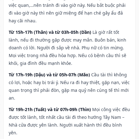
việc quan,…nên tránh đi vào giờ này. Nếu bắt buộc phải
đi vào giờ này thì nên giữ miệng để hạn ché gây ẩu đả
hay cãi nhau.
Từ 15h-17h (Thân) và từ 03h-05h (Dần)
Là giờ rất tốt
lành, nếu đi thường gặp được may mắn. Buôn bán, kinh
doanh có lời. Người đi sắp về nhà. Phụ nữ có tin mừng.
Mọi việc trong nhà đều hòa hợp. Nếu có bệnh cầu thì sẽ
khỏi, gia đình đều mạnh khỏe.
Từ 17h-19h (Dậu) và từ 05h-07h (Mão)
Cầu tài thì không
có lợi, hoặc hay bị trái ý. Nếu ra đi hay thiệt, gặp nạn, việc
quan trọng thì phải đòn, gặp ma quỷ nên cúng tế thì mới
an.
Từ 19h-21h (Tuất) và từ 07h-09h (Thìn)
Mọi công việc đều
được tốt lành, tốt nhất cầu tài đi theo hướng Tây Nam –
Nhà cửa được yên lành. Người xuất hành thì đều bình
yên.