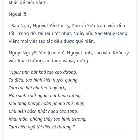
khác để tiến hành.
Ngoại lệ
:
- Sao Nguy Nguyệt Yến tại Tỵ, Dậu và Sửu trăm việc đều
tốt. Trong đó, tại Dậu tốt nhất. Ngày Sửu Sao Nguy Đăng
Viên: mọi việc tạo tác đều được quý hiển.
Nguy: Nguyệt Yến (con én): Nguyệt tinh, sao xấu. Khắc kỵ
việc khai trương, an táng và xây dựng.
“Nguy tinh bât khả tạo cao đường,
Tự điếu, tao hình kiến huyết quang
Tam tuế hài nhi tao thủy ách,
Hậu sinh xuất ngoại bất hoàn lương.
Mai táng nhược hoàn phùng thử nhật,
Chu niên bách nhật ngọa cao sàng,
Khai môn, phóng thủy tạo hình trượng,
Tam niên ngũ tái diệc bi thương.”