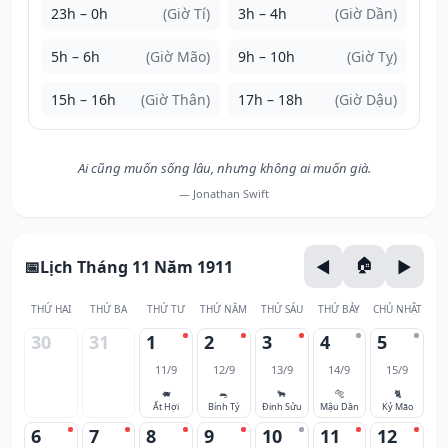
23h – 0h
(Giờ Tí)
3h – 4h
(Giờ Dần)
5h – 6h
(Giờ Mão)
9h – 10h
(Giờ Tỵ)
15h – 16h
(Giờ Thân)
17h – 18h
(Giờ Dậu)
Ai cũng muốn sống lâu, nhưng không ai muốn già.
— Jonathan Swift
Lịch Tháng 11 Năm 1911
THỨ HAI
THỨ BA
THỨ TƯ
THỨ NĂM
THỨ SÁU
THỨ BẢY
CHỦ NHẬT
30
31
1
2
3
4
5
11/9
12/9
13/9
14/9
15/9
🐖
🐀
🐂
🐅
🐈
Ất Hợi
Bính Tý
Đinh Sửu
Mậu Dần
Kỷ Mão
6
7
8
9
10
11
12