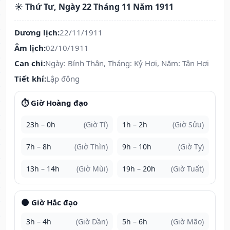
☀️ Thứ Tư, Ngày 22 Tháng 11 Năm 1911
Dương lịch:
22/11/1911
Âm lịch:
02/10/1911
Can chi:
Ngày: Bính Thân, Tháng: Kỷ Hợi, Năm: Tân Hợi
Tiết khí:
Lập đông
⏱️ Giờ Hoàng đạo
23h – 0h
(Giờ Tí)
1h – 2h
(Giờ Sửu)
7h – 8h
(Giờ Thìn)
9h – 10h
(Giờ Tỵ)
13h – 14h
(Giờ Mùi)
19h – 20h
(Giờ Tuất)
🌑 Giờ Hắc đạo
3h – 4h
(Giờ Dần)
5h – 6h
(Giờ Mão)