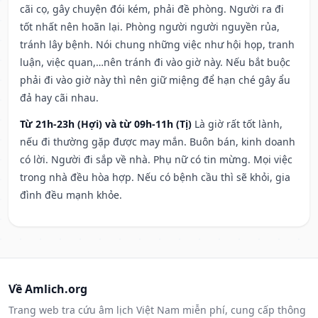
cãi cọ, gây chuyện đói kém, phải đề phòng. Người ra đi
tốt nhất nên hoãn lại. Phòng người người nguyền rủa,
tránh lây bệnh. Nói chung những việc như hội họp, tranh
luận, việc quan,…nên tránh đi vào giờ này. Nếu bắt buộc
phải đi vào giờ này thì nên giữ miệng để hạn ché gây ẩu
đả hay cãi nhau.
Từ 21h-23h (Hợi) và từ 09h-11h (Tị)
Là giờ rất tốt lành,
nếu đi thường gặp được may mắn. Buôn bán, kinh doanh
có lời. Người đi sắp về nhà. Phụ nữ có tin mừng. Mọi việc
trong nhà đều hòa hợp. Nếu có bệnh cầu thì sẽ khỏi, gia
đình đều mạnh khỏe.
Về Amlich.org
Trang web tra cứu âm lịch Việt Nam miễn phí, cung cấp thông