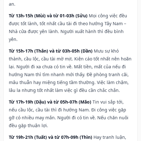
an.
Từ 13h-15h (Mùi) và từ 01-03h (Sửu)
Mọi công việc đều
được tốt lành, tốt nhất cầu tài đi theo hướng Tây Nam –
Nhà cửa được yên lành. Người xuất hành thì đều bình
yên.
Từ 15h-17h (Thân) và từ 03h-05h (Dần)
Mưu sự khó
thành, cầu lộc, cầu tài mờ mịt. Kiện cáo tốt nhất nên hoãn
lại. Người đi xa chưa có tin về. Mất tiền, mất của nếu đi
hướng Nam thì tìm nhanh mới thấy. Đề phòng tranh cãi,
mâu thuẫn hay miệng tiếng tầm thường. Việc làm chậm,
lâu la nhưng tốt nhất làm việc gì đều cần chắc chắn.
Từ 17h-19h (Dậu) và từ 05h-07h (Mão)
Tin vui sắp tới,
nếu cầu lộc, cầu tài thì đi hướng Nam. Đi công việc gặp
gỡ có nhiều may mắn. Người đi có tin về. Nếu chăn nuôi
đều gặp thuận lợi.
Từ 19h-21h (Tuất) và từ 07h-09h (Thìn)
Hay tranh luận,