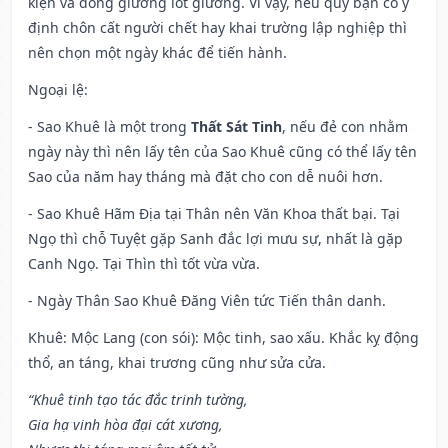
kiện và đóng giường lót giường. Vì vậy, nếu quý bạn có ý
định chôn cất người chết hay khai trường lập nghiệp thì
nên chọn một ngày khác để tiến hành.
Ngoại lệ
:
- Sao Khuê là một trong
Thất Sát Tinh
, nếu đẻ con nhằm
ngày này thì nên lấy tên của Sao Khuê cũng có thể lấy tên
Sao của năm hay tháng mà đặt cho con dễ nuôi hơn.
- Sao Khuê Hãm Địa tại Thân nên Văn Khoa thất bại. Tại
Ngọ thì chỗ Tuyệt gặp Sanh đắc lợi mưu sự, nhất là gặp
Canh Ngọ. Tại Thìn thì tốt vừa vừa.
- Ngày Thân Sao Khuê Đăng Viên tức Tiến thân danh.
Khuê: Mộc Lang (con sói): Mộc tinh, sao xấu. Khắc kỵ động
thổ, an táng, khai trương cũng như sửa cửa.
“Khuê tinh tạo tác đắc trinh tường,
Gia hạ vinh hòa đại cát xương,