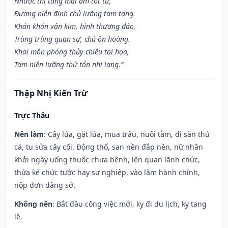
Nhược thị táng mai âm tốt tử,
Đương niên định chủ lưỡng tam tang.
Khán khán vận kim, hình thương đáo,
Trùng trùng quan sự, chủ ôn hoàng.
Khai môn phóng thủy chiêu tai họa,
Tam niên lưỡng thứ tổn nhi lang.”
Thập Nhị Kiến Trừ
Trực Thâu
Nên làm
: Cấy lúa, gặt lúa, mua trâu, nuôi tằm, đi săn thú
cá, tu sửa cây cối. Động thổ, san nền đắp nền, nữ nhân
khởi ngày uống thuốc chưa bệnh, lên quan lãnh chức,
thừa kế chức tước hay sự nghiệp, vào làm hành chính,
nộp đơn dâng sớ.
Không nên
: Bắt đầu công việc mới, kỵ đi du lịch, kỵ tang
lễ.