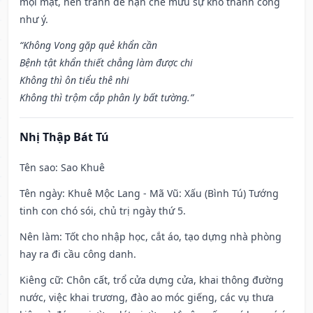
mọi mặt, nên tránh để hạn chế mưu sự khó thành công
như ý.
“Không Vong gặp quẻ khẩn cần
Bệnh tật khẩn thiết chẳng làm được chi
Không thì ôn tiểu thê nhi
Không thì trộm cắp phân ly bất tường.”
Nhị Thập Bát Tú
Tên sao
: Sao Khuê
Tên ngày
: Khuê Mộc Lang - Mã Vũ: Xấu (Bình Tú) Tướng
tinh con chó sói, chủ trị ngày thứ 5.
Nên làm
: Tốt cho nhập học, cắt áo, tạo dựng nhà phòng
hay ra đi cầu công danh.
Kiêng cữ
: Chôn cất, trổ cửa dựng cửa, khai thông đường
nước, việc khai trương, đào ao móc giếng, các vụ thưa