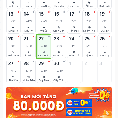
🐉
🐍
🐎
🐐
🐒
🐓
🐕
Canh Thìn
Tân Tỵ
Nhâm Ngọ
Quý Mùi
Giáp Thân
Ất Dậu
Bính Tuất
13
14
15
16
17
18
19
23/9
24/9
25/9
26/9
27/9
28/9
29/9
🐖
🐀
🐂
🐅
🐈
🐉
🐍
Đinh Hợi
Mậu Tý
Kỷ Sửu
Canh Dần
Tân Mão
Nhâm Thìn
Quý Tỵ
20
21
22
23
24
25
26
30/9
1/10
2/10
3/10
4/10
5/10
6/10
🐎
🐐
🐒
🐓
🐕
🐖
🐀
Giáp Ngọ
Ất Mùi
Bính Thân
Đinh Dậu
Mậu Tuất
Kỷ Hợi
Canh Tý
27
28
29
30
1
2
3
7/10
8/10
9/10
10/10
🐂
🐅
🐈
🐉
Tân Sửu
Nhâm Dần
Quý Mão
Giáp Thìn