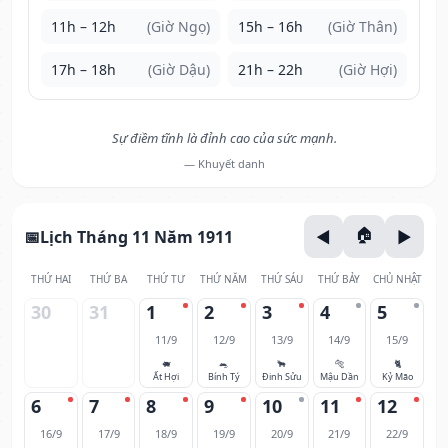
11h – 12h
(Giờ Ngọ)
15h – 16h
(Giờ Thân)
17h – 18h
(Giờ Dậu)
21h – 22h
(Giờ Hợi)
Sự điềm tĩnh là đỉnh cao của sức mạnh.
— Khuyết danh
Lịch Tháng 11 Năm 1911
THỨ HAI
THỨ BA
THỨ TƯ
THỨ NĂM
THỨ SÁU
THỨ BẢY
CHỦ NHẬT
30
31
1
2
3
4
5
11/9
12/9
13/9
14/9
15/9
🐖
🐀
🐂
🐅
🐈
Ất Hợi
Bính Tý
Đinh Sửu
Mậu Dần
Kỷ Mão
6
7
8
9
10
11
12
16/9
17/9
18/9
19/9
20/9
21/9
22/9