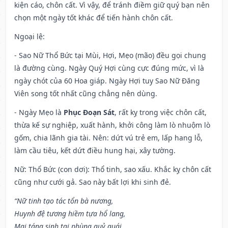
kiện cáo, chôn cất. Vì vậy, để tránh điềm giữ quý bạn nên
chọn một ngày tốt khác để tiến hành chôn cất.
Ngoại lệ
:
- Sao Nữ Thổ Bức tại Mùi, Hợi, Mẹo (mão) đều gọi chung
là đường cùng. Ngày Quý Hợi cùng cực đúng mức, vì là
ngày chót của 60 Hoa giáp. Ngày Hợi tuy Sao Nữ Đăng
Viên song tốt nhất cũng chẳng nên dùng.
- Ngày Mẹo là
Phục Đoạn Sát
, rất kỵ trong việc chôn cất,
thừa kế sự nghiệp, xuất hành, khởi công làm lò nhuộm lò
gốm, chia lãnh gia tài. Nên: dứt vú trẻ em, lấp hang lỗ,
làm cầu tiêu, kết dứt điều hung hại, xây tường.
Nữ: Thổ Bức (con dơi): Thổ tinh, sao xấu. Khắc kỵ chôn cất
cũng như cưới gả. Sao này bất lợi khi sinh đẻ.
“Nữ tinh tạo tác tổn bà nương,
Huynh đệ tương hiềm tựa hổ lang,
Mai táng sinh tai phùng quỷ quái,