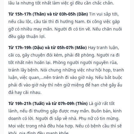
lâu la nhưng tốt nhất làm việc gì đều cần chắc chắn.
Từ 15h-17h (Thân) và từ 03h-05h (Dần)
Tin vui sắp tới,
nếu cầu lộc, cầu tài thì đi hướng Nam. Đi công việc gặp
gỡ có nhiều may mắn. Người đi có tin về. Nếu chăn nuôi
đều gặp thuận lợi.
Từ 17h-19h (Dậu) và từ 05h-07h (Mão)
Hay tranh luận,
cãi cọ, gây chuyện đói kém, phải đề phòng. Người ra đi
tốt nhất nên hoãn lại. Phòng người người nguyền rủa,
tránh lây bệnh. Nói chung những việc như hội họp, tranh
luận, việc quan,…nên tránh đi vào giờ này. Nếu bắt buộc
phải đi vào giờ này thì nên giữ miệng để hạn ché gây ẩu
đả hay cãi nhau.
Từ 19h-21h (Tuất) và từ 07h-09h (Thìn)
Là giờ rất tốt
lành, nếu đi thường gặp được may mắn. Buôn bán, kinh
doanh có lời. Người đi sắp về nhà. Phụ nữ có tin mừng.
Mọi việc trong nhà đều hòa hợp. Nếu có bệnh cầu thì sẽ
khỏi, gia đình đều mạnh khỏe.