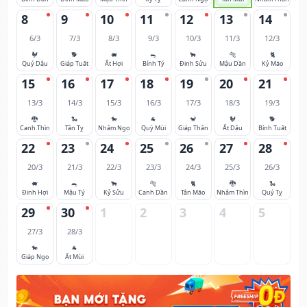
8
9
10
11
12
13
14
6/3
7/3
8/3
9/3
10/3
11/3
12/3
🐓
🐕
🐖
🐀
🐂
🐅
🐈
Quý Dậu
Giáp Tuất
Ất Hợi
Bính Tý
Đinh Sửu
Mậu Dần
Kỷ Mão
15
16
17
18
19
20
21
13/3
14/3
15/3
16/3
17/3
18/3
19/3
🐉
🐍
🐎
🐐
🐒
🐓
🐕
Canh Thìn
Tân Tỵ
Nhâm Ngọ
Quý Mùi
Giáp Thân
Ất Dậu
Bính Tuất
22
23
24
25
26
27
28
20/3
21/3
22/3
23/3
24/3
25/3
26/3
🐖
🐀
🐂
🐅
🐈
🐉
🐍
Đinh Hợi
Mậu Tý
Kỷ Sửu
Canh Dần
Tân Mão
Nhâm Thìn
Quý Tỵ
29
30
1
2
3
4
5
27/3
28/3
🐎
🐐
Giáp Ngọ
Ất Mùi