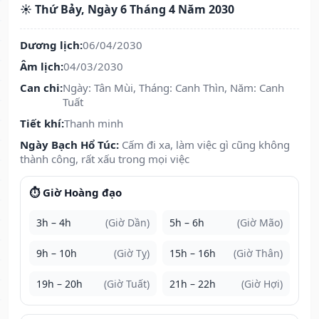
☀️ Thứ Bảy, Ngày 6 Tháng 4 Năm 2030
Dương lịch:
06/04/2030
Âm lịch:
04/03/2030
Can chi:
Ngày: Tân Mùi, Tháng: Canh Thìn, Năm: Canh
Tuất
Tiết khí:
Thanh minh
Ngày Bạch Hổ Túc:
Cấm đi xa, làm việc gì cũng không
thành công, rất xấu trong mọi việc
⏱️ Giờ Hoàng đạo
3h – 4h
(Giờ Dần)
5h – 6h
(Giờ Mão)
9h – 10h
(Giờ Tỵ)
15h – 16h
(Giờ Thân)
19h – 20h
(Giờ Tuất)
21h – 22h
(Giờ Hợi)