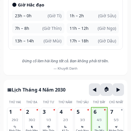
🌑 Giờ Hắc đạo
23h – 0h
(Giờ Tí)
1h – 2h
(Giờ Sửu)
7h – 8h
(Giờ Thìn)
11h – 12h
(Giờ Ngọ)
13h – 14h
(Giờ Mùi)
17h – 18h
(Giờ Dậu)
Đừng cố làm hài lòng tất cả. Bạn không phải tờ tiền.
— Khuyết Danh
Lịch Tháng 4 Năm 2030
THỨ HAI
THỨ BA
THỨ TƯ
THỨ NĂM
THỨ SÁU
THỨ BẢY
CHỦ NHẬT
1
2
3
4
5
6
7
29/2
30/2
1/3
2/3
3/3
4/3
5/3
🐅
🐈
🐉
🐍
🐎
🐐
🐒
Bính Dần
Đinh Mão
Mậu Thìn
Kỷ Tỵ
Canh Ngọ
Tân Mùi
Nhâm Thân