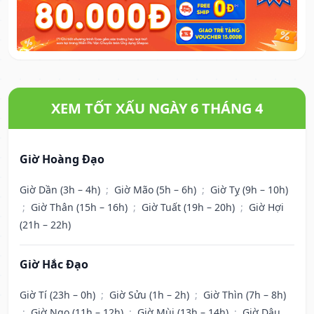
XEM TỐT XẤU NGÀY 6 THÁNG 4
Giờ Hoàng Đạo
Giờ Dần (3h – 4h)
;
Giờ Mão (5h – 6h)
;
Giờ Tỵ (9h – 10h)
;
Giờ Thân (15h – 16h)
;
Giờ Tuất (19h – 20h)
;
Giờ Hợi
(21h – 22h)
Giờ Hắc Đạo
Giờ Tí (23h – 0h)
;
Giờ Sửu (1h – 2h)
;
Giờ Thìn (7h – 8h)
;
Giờ Ngọ (11h – 12h)
;
Giờ Mùi (13h – 14h)
;
Giờ Dậu