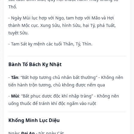
Thổ.
- Ngày Mùi lục hợp với Ngọ, tam hợp với Mão và Hợi
thành Mộc cục. Xung Sửu, hình Sửu, hại Tý, phá Tuất,
tuyệt Sửu.
- Tam Sát kỵ mệnh các tuổi Thân, Tý, Thìn.
Bành Tổ Bách Kỵ Nhật
-
Tân
: “Bất hợp tương chủ nhân bất thường” - Không nên
tiến hành trộn tương, chủ không được nếm qua
-
Mùi
: “Bất phục dược độc khí nhập tràng” - Không nên
uống thuốc để tránh khí độc ngấm vào ruột
Khổng Minh Lục Diệu
Ngày:
Đại An
- tức ngày Cát.