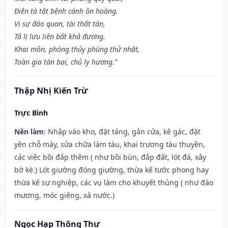
Điên tà tật bệnh cánh ôn hoàng.
Vi sự đáo quan, tài thất tán,
Tả lị lưu liên bất khả đương.
Khai môn, phóng thủy phùng thử nhật,
Toàn gia tán bại, chủ ly hương.”
Thập Nhị Kiến Trừ
Trực Bình
Nên làm
: Nhập vào kho, đặt táng, gắn cửa, kê gác, đặt
yên chỗ máy, sửa chữa làm tàu, khai trương tàu thuyền,
các việc bồi đắp thêm ( như bồi bùn, đắp đất, lót đá, xây
bờ kè.) Lót giường đóng giường, thừa kế tước phong hay
thừa kế sự nghiệp, các vụ làm cho khuyết thủng ( như đào
mương, móc giếng, xả nước.)
Ngọc Hạp Thông Thư