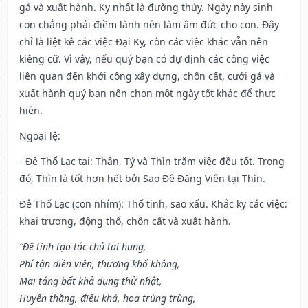
gả và xuất hành. Kỵ nhất là đường thủy. Ngày này sinh
con chẳng phải điềm lành nên làm âm đức cho con. Đây
chỉ là liệt kê các việc Đại Kỵ, còn các việc khác vẫn nên
kiêng cữ. Vì vậy, nếu quý bạn có dự định các công việc
liên quan đến khởi công xây dựng, chôn cất, cưới gả và
xuất hành quý bạn nên chọn một ngày tốt khác để thực
hiện.
Ngoại lệ
:
- Đê Thổ Lạc tại: Thân, Tý và Thìn trăm việc đều tốt. Trong
đó, Thìn là tốt hơn hết bởi Sao Đê Đăng Viên tại Thìn.
Đê Thổ Lạc (con nhím): Thổ tinh, sao xấu. Khắc kỵ các việc:
khai trương, động thổ, chôn cất và xuất hành.
“Đê tinh tạo tác chủ tai hung,
Phí tận điền viên, thương khố không,
Mai táng bất khả dụng thử nhật,
Huyền thằng, điếu khả, họa trùng trùng,