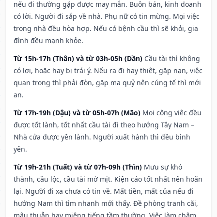
nếu đi thường gặp được may mắn. Buôn bán, kinh doanh
có lời. Người đi sắp về nhà. Phụ nữ có tin mừng. Mọi việc
trong nhà đều hòa hợp. Nếu có bệnh cầu thì sẽ khỏi, gia
đình đều mạnh khỏe.
Từ 15h-17h (Thân) và từ 03h-05h (Dần)
Cầu tài thì không
có lợi, hoặc hay bị trái ý. Nếu ra đi hay thiệt, gặp nạn, việc
quan trọng thì phải đòn, gặp ma quỷ nên cúng tế thì mới
an.
Từ 17h-19h (Dậu) và từ 05h-07h (Mão)
Mọi công việc đều
được tốt lành, tốt nhất cầu tài đi theo hướng Tây Nam –
Nhà cửa được yên lành. Người xuất hành thì đều bình
yên.
Từ 19h-21h (Tuất) và từ 07h-09h (Thìn)
Mưu sự khó
thành, cầu lộc, cầu tài mờ mịt. Kiện cáo tốt nhất nên hoãn
lại. Người đi xa chưa có tin về. Mất tiền, mất của nếu đi
hướng Nam thì tìm nhanh mới thấy. Đề phòng tranh cãi,
mâu thuẫn hay miệng tiếng tầm thường. Việc làm chậm,