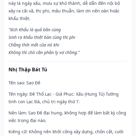
này là ngày xấu, mưu sự khó thành, dễ dẫn đến nội bộ
xảy ra cãi vã, thị phi, mâu thuẫn, làm ơn nên oán hoặc
khẩu thiệt.
“Xích Khẩu là quả bần cùng
Sinh ra khẩu thiệt bàn cùng thị phi
Chẳng thời mất của nó khi
Không thì chó cắn phân ly vợ chồng.”
Nhị Thập Bát Tú
Tên sao
: Sao Đê
Tên ngày
: Đê Thổ Lạc - Giả Phục: Xấu (Hung Tú) Tướng
tinh con Lạc Đà, chủ trị ngày thứ 7.
Nên làm
: Sao Đê đại hung, không hợp để làm bất kỳ công
việc trọng đại nào.
Kiêng cữ
: Không nên khởi công xây dựng, chôn cất, cưới