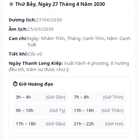
☀️ Thứ Bảy, Ngày 27 Tháng 4 Năm 2030
Dương lịch:
27/04/2030
Âm lịch:
25/03/2030
Can chi:
Ngày: Nhâm Thìn, Tháng: Canh Thìn, Năm: Canh
Tuất
Tiết khí:
Cốc vũ
Ngày Thanh Long Kiếp:
Xuất hành 4 phương, 8 hướng
đều tốt, trăm sự được như ý
⏱️ Giờ Hoàng đạo
3h – 4h
(Giờ Dần)
7h – 8h
(Giờ Thìn)
9h – 10h
(Giờ Tỵ)
15h – 16h
(Giờ Thân)
17h – 18h
(Giờ Dậu)
21h – 22h
(Giờ Hợi)