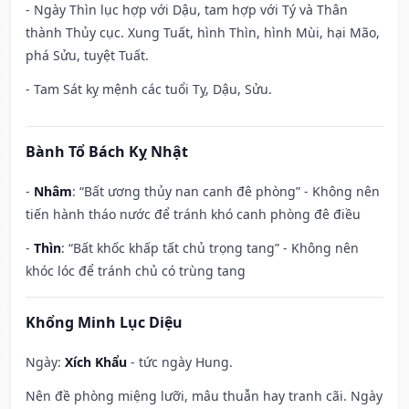
- Ngày Thìn lục hợp với Dậu, tam hợp với Tý và Thân
thành Thủy cục. Xung Tuất, hình Thìn, hình Mùi, hại Mão,
phá Sửu, tuyệt Tuất.
- Tam Sát kỵ mệnh các tuổi Tỵ, Dậu, Sửu.
Bành Tổ Bách Kỵ Nhật
-
Nhâm
: “Bất ương thủy nan canh đê phòng” - Không nên
tiến hành tháo nước để tránh khó canh phòng đê điều
-
Thìn
: “Bất khốc khấp tất chủ trọng tang” - Không nên
khóc lóc để tránh chủ có trùng tang
Khổng Minh Lục Diệu
Ngày:
Xích Khẩu
- tức ngày Hung.
Nên đề phòng miệng lưỡi, mâu thuẫn hay tranh cãi. Ngày