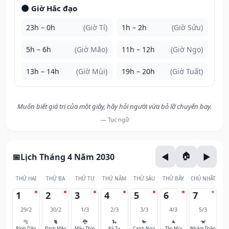
🌑 Giờ Hắc đạo
23h – 0h
(Giờ Tí)
1h – 2h
(Giờ Sửu)
5h – 6h
(Giờ Mão)
11h – 12h
(Giờ Ngọ)
13h – 14h
(Giờ Mùi)
19h – 20h
(Giờ Tuất)
Muốn biết giá trị của một giây, hãy hỏi người vừa bỏ lỡ chuyến bay.
— Tục ngữ
Lịch Tháng 4 Năm 2030
THỨ HAI
THỨ BA
THỨ TƯ
THỨ NĂM
THỨ SÁU
THỨ BẢY
CHỦ NHẬT
1
2
3
4
5
6
7
29/2
30/2
1/3
2/3
3/3
4/3
5/3
🐅
🐈
🐉
🐍
🐎
🐐
🐒
Bính Dần
Đinh Mão
Mậu Thìn
Kỷ Tỵ
Canh Ngọ
Tân Mùi
Nhâm Thân