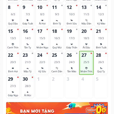
8
9
10
11
12
13
14
6/3
7/3
8/3
9/3
10/3
11/3
12/3
🐓
🐕
🐖
🐀
🐂
🐅
🐈
Quý Dậu
Giáp Tuất
Ất Hợi
Bính Tý
Đinh Sửu
Mậu Dần
Kỷ Mão
15
16
17
18
19
20
21
13/3
14/3
15/3
16/3
17/3
18/3
19/3
🐉
🐍
🐎
🐐
🐒
🐓
🐕
Canh Thìn
Tân Tỵ
Nhâm Ngọ
Quý Mùi
Giáp Thân
Ất Dậu
Bính Tuất
22
23
24
25
26
27
28
20/3
21/3
22/3
23/3
24/3
25/3
26/3
🐖
🐀
🐂
🐅
🐈
🐉
🐍
Đinh Hợi
Mậu Tý
Kỷ Sửu
Canh Dần
Tân Mão
Nhâm Thìn
Quý Tỵ
29
30
1
2
3
4
5
27/3
28/3
🐎
🐐
Giáp Ngọ
Ất Mùi