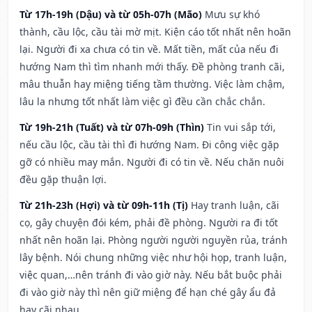
Từ 17h-19h (Dậu) và từ 05h-07h (Mão)
Mưu sự khó
thành, cầu lộc, cầu tài mờ mịt. Kiện cáo tốt nhất nên hoãn
lại. Người đi xa chưa có tin về. Mất tiền, mất của nếu đi
hướng Nam thì tìm nhanh mới thấy. Đề phòng tranh cãi,
mâu thuẫn hay miệng tiếng tầm thường. Việc làm chậm,
lâu la nhưng tốt nhất làm việc gì đều cần chắc chắn.
Từ 19h-21h (Tuất) và từ 07h-09h (Thìn)
Tin vui sắp tới,
nếu cầu lộc, cầu tài thì đi hướng Nam. Đi công việc gặp
gỡ có nhiều may mắn. Người đi có tin về. Nếu chăn nuôi
đều gặp thuận lợi.
Từ 21h-23h (Hợi) và từ 09h-11h (Tị)
Hay tranh luận, cãi
cọ, gây chuyện đói kém, phải đề phòng. Người ra đi tốt
nhất nên hoãn lại. Phòng người người nguyền rủa, tránh
lây bệnh. Nói chung những việc như hội họp, tranh luận,
việc quan,…nên tránh đi vào giờ này. Nếu bắt buộc phải
đi vào giờ này thì nên giữ miệng để hạn ché gây ẩu đả
hay cãi nhau.