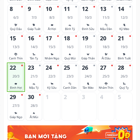
8
9
10
11
12
13
14
6/3
7/3
8/3
9/3
10/3
11/3
12/3
🐓
🐕
🐖
🐀
🐂
🐅
🐈
Quý Dậu
Giáp Tuất
Ất Hợi
Bính Tý
Đinh Sửu
Mậu Dần
Kỷ Mão
15
16
17
18
19
20
21
13/3
14/3
15/3
16/3
17/3
18/3
19/3
🐉
🐍
🐎
🐐
🐒
🐓
🐕
Canh Thìn
Tân Tỵ
Nhâm Ngọ
Quý Mùi
Giáp Thân
Ất Dậu
Bính Tuất
22
23
24
25
26
27
28
20/3
21/3
22/3
23/3
24/3
25/3
26/3
🐖
🐀
🐂
🐅
🐈
🐉
🐍
Đinh Hợi
Mậu Tý
Kỷ Sửu
Canh Dần
Tân Mão
Nhâm Thìn
Quý Tỵ
29
30
1
2
3
4
5
27/3
28/3
🐎
🐐
Giáp Ngọ
Ất Mùi