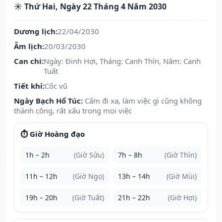
☀️ Thứ Hai, Ngày 22 Tháng 4 Năm 2030
Dương lịch:
22/04/2030
Âm lịch:
20/03/2030
Can chi:
Ngày: Đinh Hợi, Tháng: Canh Thìn, Năm: Canh
Tuất
Tiết khí:
Cốc vũ
Ngày Bạch Hổ Túc:
Cấm đi xa, làm việc gì cũng không
thành công, rất xấu trong mọi việc
⏱️ Giờ Hoàng đạo
1h – 2h
(Giờ Sửu)
7h – 8h
(Giờ Thìn)
11h – 12h
(Giờ Ngọ)
13h – 14h
(Giờ Mùi)
19h – 20h
(Giờ Tuất)
21h – 22h
(Giờ Hợi)