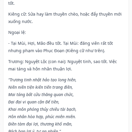
tốt.
Kiêng cữ
: Sửa hay làm thuyền chèo, hoặc đẩy thuyền mới
xuống nước.
Ngoại lệ
:
- Tại Mùi, Hợi, Mão đều tốt. Tại Mùi: đăng viên rất tốt
nhưng phạm vào Phục Đoạn (Kiêng cữ như trên).
Trương: Nguyệt Lộc (con nai): Nguyệt tinh, sao tốt. Việc
mai táng và hôn nhân thuận lợi.
“Trương tinh nhật hảo tạo long hiên,
Niên niên tiện kiến tiến trang điền,
Mai táng bất cửu thăng quan chức,
Đại đại vi quan cận Đế tiền,
Khai môn phóng thủy chiêu tài bạch,
Hôn nhân hòa hợp, phúc miên miên.
Điền tàm đại lợi, thương khố mãn,
Bách ban lợi ý, tự an nhiên.”