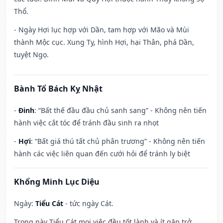
Thổ.
- Ngày Hợi lục hợp với Dần, tam hợp với Mão và Mùi
thành Mộc cục. Xung Tỵ, hình Hợi, hại Thân, phá Dần,
tuyệt Ngọ.
Bành Tổ Bách Kỵ Nhật
-
Đinh
: “Bất thế đầu đầu chủ sanh sang” - Không nên tiến
hành việc cắt tóc để tránh đầu sinh ra nhọt
-
Hợi
: “Bất giá thú tất chủ phân trương” - Không nên tiến
hành các việc liên quan đến cưới hỏi để tránh ly biệt
Khổng Minh Lục Diệu
Ngày:
Tiểu Cát
- tức ngày Cát.
Trong này Tiểu Cát mọi việc đều tốt lành và ít gặp trở