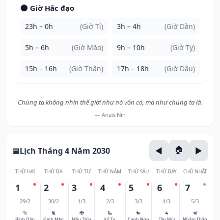
🌑 Giờ Hắc đạo
23h – 0h
(Giờ Tí)
3h – 4h
(Giờ Dần)
5h – 6h
(Giờ Mão)
9h – 10h
(Giờ Tỵ)
15h – 16h
(Giờ Thân)
17h – 18h
(Giờ Dậu)
Chúng ta không nhìn thế giới như nó vốn có, mà như chúng ta là.
— Anaïs Nin
Lịch Tháng 4 Năm 2030
THỨ HAI
THỨ BA
THỨ TƯ
THỨ NĂM
THỨ SÁU
THỨ BẢY
CHỦ NHẬT
1
2
3
4
5
6
7
29/2
30/2
1/3
2/3
3/3
4/3
5/3
🐅
🐈
🐉
🐍
🐎
🐐
🐒
Bính Dần
Đinh Mão
Mậu Thìn
Kỷ Tỵ
Canh Ngọ
Tân Mùi
Nhâm Thân