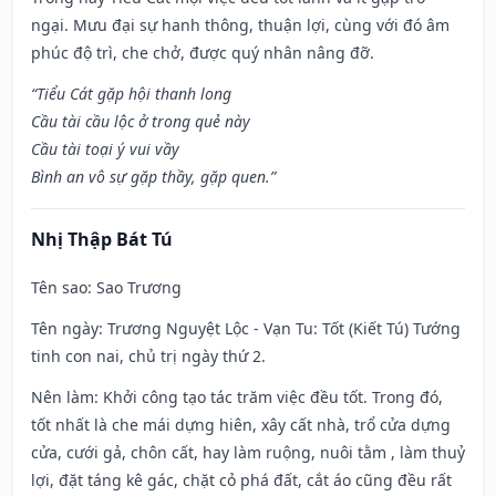
ngại. Mưu đại sự hanh thông, thuận lợi, cùng với đó âm
phúc độ trì, che chở, được quý nhân nâng đỡ.
“Tiểu Cát gặp hội thanh long
Cầu tài cầu lộc ở trong quẻ này
Cầu tài toại ý vui vầy
Bình an vô sự gặp thầy, gặp quen.”
Nhị Thập Bát Tú
Tên sao
: Sao Trương
Tên ngày
: Trương Nguyệt Lộc - Vạn Tu: Tốt (Kiết Tú) Tướng
tinh con nai, chủ trị ngày thứ 2.
Nên làm
: Khởi công tạo tác trăm việc đều tốt. Trong đó,
tốt nhất là che mái dựng hiên, xây cất nhà, trổ cửa dựng
cửa, cưới gả, chôn cất, hay làm ruộng, nuôi tằm , làm thuỷ
lợi, đặt táng kê gác, chặt cỏ phá đất, cắt áo cũng đều rất