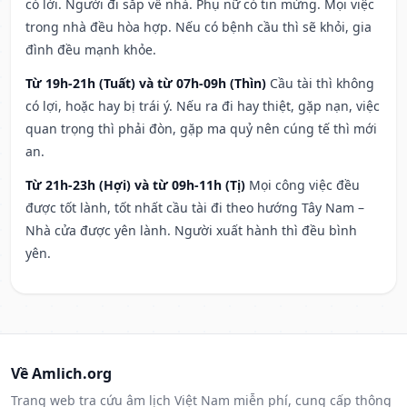
có lời. Người đi sắp về nhà. Phụ nữ có tin mừng. Mọi việc
trong nhà đều hòa hợp. Nếu có bệnh cầu thì sẽ khỏi, gia
đình đều mạnh khỏe.
Từ 19h-21h (Tuất) và từ 07h-09h (Thìn)
Cầu tài thì không
có lợi, hoặc hay bị trái ý. Nếu ra đi hay thiệt, gặp nạn, việc
quan trọng thì phải đòn, gặp ma quỷ nên cúng tế thì mới
an.
Từ 21h-23h (Hợi) và từ 09h-11h (Tị)
Mọi công việc đều
được tốt lành, tốt nhất cầu tài đi theo hướng Tây Nam –
Nhà cửa được yên lành. Người xuất hành thì đều bình
yên.
Về Amlich.org
Trang web tra cứu âm lịch Việt Nam miễn phí, cung cấp thông