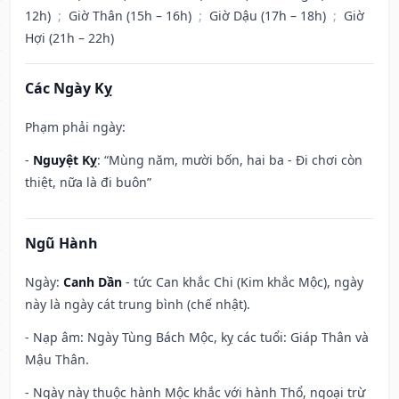
12h)
;
Giờ Thân (15h – 16h)
;
Giờ Dậu (17h – 18h)
;
Giờ
Hợi (21h – 22h)
Các Ngày Kỵ
Phạm phải ngày:
-
Nguyệt Kỵ
: “Mùng năm, mười bốn, hai ba - Đi chơi còn
thiệt, nữa là đi buôn”
Ngũ Hành
Ngày:
Canh Dần
- tức Can khắc Chi (Kim khắc Mộc), ngày
này là ngày cát trung bình (chế nhật).
- Nạp âm: Ngày Tùng Bách Mộc, kỵ các tuổi: Giáp Thân và
Mậu Thân.
- Ngày này thuộc hành Mộc khắc với hành Thổ, ngoại trừ