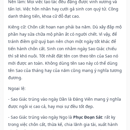
Nên làm
: Mọi việc tạo tác đều đặng được vinh xương và
tấn lợi. Việc hôn nhân hay cưới gả sinh con quý tử. Công
danh thăng tiến, khoa cử đỗ đạt cao.
Kiêng cữ
: Chôn cất hoạn nạn phải ba năm. Dù xây đắp mộ
phần hay sửa chữa mộ phần ắt có người chết. Vì vậy, để
tránh điềm giữ quý bạn nên chọn một ngày tốt khác để
tiến hành chôn cất. Sinh con nhằm ngày Sao Giác chiếu
thì sẽ khó nuôi. Tốt nhất đặt tên con theo tên của Sao nó
mới được an toàn. Không dùng tên sao này có thể dùng
tên Sao của tháng hay của năm cũng mang ý nghĩa tương
đương.
Ngoại lệ
:
- Sao Giác trúng vào ngày Dần là Đăng Viên mang ý nghĩa
được ngôi vị cao cả, hay mọi sự đều tốt đẹp.
- Sao Giác trúng vào ngày Ngọ là
Phục Đoạn Sát
: rất kỵ
trong việc chôn cất, thừa kế, chia lãnh gia tài, xuất hành