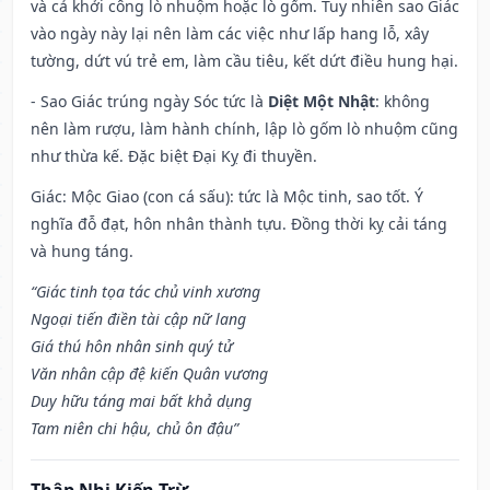
và cả khởi công lò nhuộm hoặc lò gốm. Tuy nhiên sao Giác
vào ngày này lại nên làm các việc như lấp hang lỗ, xây
tường, dứt vú trẻ em, làm cầu tiêu, kết dứt điều hung hại.
- Sao Giác trúng ngày Sóc tức là
Diệt Một Nhật
: không
nên làm rượu, làm hành chính, lập lò gốm lò nhuộm cũng
như thừa kế. Đặc biệt Đại Kỵ đi thuyền.
Giác: Mộc Giao (con cá sấu): tức là Mộc tinh, sao tốt. Ý
nghĩa đỗ đạt, hôn nhân thành tựu. Đồng thời kỵ cải táng
và hung táng.
“Giác tinh tọa tác chủ vinh xương
Ngoại tiến điền tài cập nữ lang
Giá thú hôn nhân sinh quý tử
Văn nhân cập đệ kiến Quân vương
Duy hữu táng mai bất khả dụng
Tam niên chi hậu, chủ ôn đậu”