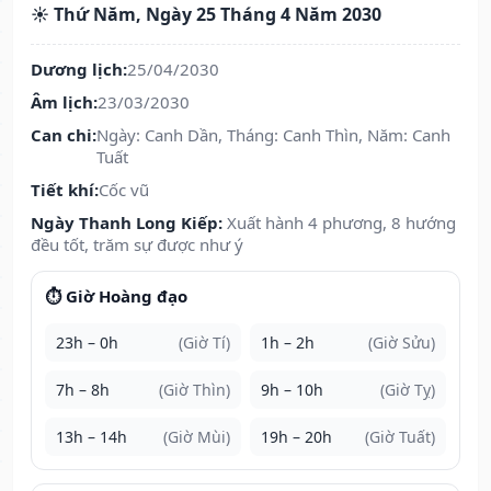
☀️ Thứ Năm, Ngày 25 Tháng 4 Năm 2030
Dương lịch:
25/04/2030
Âm lịch:
23/03/2030
Can chi:
Ngày: Canh Dần, Tháng: Canh Thìn, Năm: Canh
Tuất
Tiết khí:
Cốc vũ
Ngày Thanh Long Kiếp:
Xuất hành 4 phương, 8 hướng
đều tốt, trăm sự được như ý
⏱️ Giờ Hoàng đạo
23h – 0h
(Giờ Tí)
1h – 2h
(Giờ Sửu)
7h – 8h
(Giờ Thìn)
9h – 10h
(Giờ Tỵ)
13h – 14h
(Giờ Mùi)
19h – 20h
(Giờ Tuất)