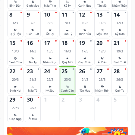
🐅
🐈
🐉
🐍
🐎
🐐
🐒
Bính Dần
Đinh Mão
Mậu Thìn
Kỷ Tỵ
Canh Ngọ
Tân Mùi
Nhâm Thân
8
9
10
11
12
13
14
6/3
7/3
8/3
9/3
10/3
11/3
12/3
🐓
🐕
🐖
🐀
🐂
🐅
🐈
Quý Dậu
Giáp Tuất
Ất Hợi
Bính Tý
Đinh Sửu
Mậu Dần
Kỷ Mão
15
16
17
18
19
20
21
13/3
14/3
15/3
16/3
17/3
18/3
19/3
🐉
🐍
🐎
🐐
🐒
🐓
🐕
Canh Thìn
Tân Tỵ
Nhâm Ngọ
Quý Mùi
Giáp Thân
Ất Dậu
Bính Tuất
22
23
24
25
26
27
28
20/3
21/3
22/3
23/3
24/3
25/3
26/3
🐖
🐀
🐂
🐅
🐈
🐉
🐍
Đinh Hợi
Mậu Tý
Kỷ Sửu
Canh Dần
Tân Mão
Nhâm Thìn
Quý Tỵ
29
30
1
2
3
4
5
27/3
28/3
🐎
🐐
Giáp Ngọ
Ất Mùi