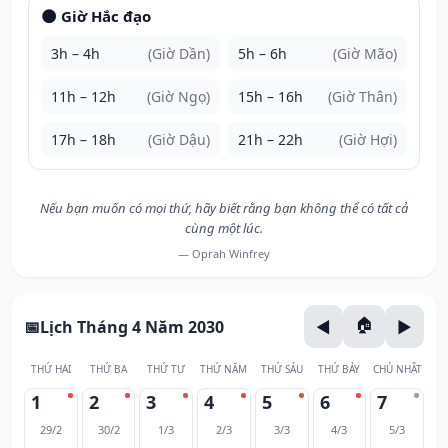
🌑 Giờ Hắc đạo
3h – 4h
(Giờ Dần)
5h – 6h
(Giờ Mão)
11h – 12h
(Giờ Ngọ)
15h – 16h
(Giờ Thân)
17h – 18h
(Giờ Dậu)
21h – 22h
(Giờ Hợi)
Nếu bạn muốn có mọi thứ, hãy biết rằng bạn không thể có tất cả
cùng một lúc.
— Oprah Winfrey
Lịch Tháng 4 Năm 2030
THỨ HAI
THỨ BA
THỨ TƯ
THỨ NĂM
THỨ SÁU
THỨ BẢY
CHỦ NHẬT
1
2
3
4
5
6
7
29/2
30/2
1/3
2/3
3/3
4/3
5/3