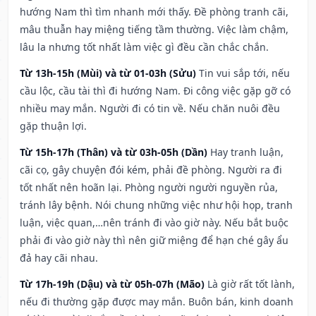
hướng Nam thì tìm nhanh mới thấy. Đề phòng tranh cãi,
mâu thuẫn hay miệng tiếng tầm thường. Việc làm chậm,
lâu la nhưng tốt nhất làm việc gì đều cần chắc chắn.
Từ 13h-15h (Mùi) và từ 01-03h (Sửu)
Tin vui sắp tới, nếu
cầu lộc, cầu tài thì đi hướng Nam. Đi công việc gặp gỡ có
nhiều may mắn. Người đi có tin về. Nếu chăn nuôi đều
gặp thuận lợi.
Từ 15h-17h (Thân) và từ 03h-05h (Dần)
Hay tranh luận,
cãi cọ, gây chuyện đói kém, phải đề phòng. Người ra đi
tốt nhất nên hoãn lại. Phòng người người nguyền rủa,
tránh lây bệnh. Nói chung những việc như hội họp, tranh
luận, việc quan,…nên tránh đi vào giờ này. Nếu bắt buộc
phải đi vào giờ này thì nên giữ miệng để hạn ché gây ẩu
đả hay cãi nhau.
Từ 17h-19h (Dậu) và từ 05h-07h (Mão)
Là giờ rất tốt lành,
nếu đi thường gặp được may mắn. Buôn bán, kinh doanh