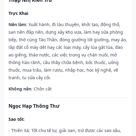
Thập Nhị Kiến Trừ
Trực Khai
Nên làm
: Xuất hành, đi tàu thuyền, khởi tạo, động thổ,
san nền đắp nền, dựng xây kho vựa, làm hay sửa phòng
bếp, thờ cúng Táo Thần, đóng giường lót giường, may áo,
lắp đặt cỗ máy dệt hay các loại máy, cấy lúa gặt lúa, đào
ao giếng, tháo nước, các việc trong vụ chăn nuôi, mở
thông hào rãnh, cầu thầy chữa bệnh, bốc thuốc, uống
thuốc, mua trâu, làm rượu, nhập học, học kỹ nghệ, vẽ
tranh, tu sửa cây cối.
Không nên
: Chôn cất
Ngọc Hạp Thông Thư
Sao tốt
:
- Thiên Xá: Tốt cho tế tự, giải oan, trừ được các sao xấu,