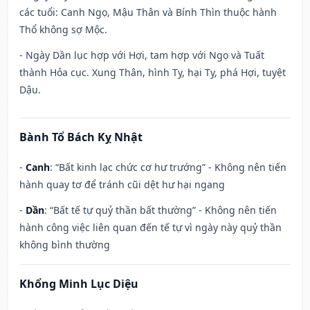
các tuổi: Canh Ngọ, Mậu Thân và Bính Thìn thuộc hành
Thổ không sợ Mộc.
- Ngày Dần lục hợp với Hợi, tam hợp với Ngọ và Tuất
thành Hỏa cục. Xung Thân, hình Tỵ, hại Tỵ, phá Hợi, tuyệt
Dậu.
Bành Tổ Bách Kỵ Nhật
-
Canh
: “Bất kinh lạc chức cơ hư trướng” - Không nên tiến
hành quay tơ để tránh cũi dệt hư hại ngang
-
Dần
: “Bất tế tự quỷ thần bất thường” - Không nên tiến
hành công việc liên quan đến tế tự vì ngày này quỷ thần
không bình thường
Khổng Minh Lục Diệu