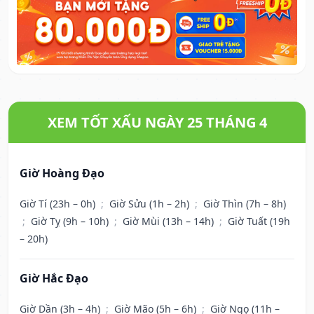
XEM TỐT XẤU NGÀY 25 THÁNG 4
Giờ Hoàng Đạo
Giờ Tí (23h – 0h)
;
Giờ Sửu (1h – 2h)
;
Giờ Thìn (7h – 8h)
;
Giờ Tỵ (9h – 10h)
;
Giờ Mùi (13h – 14h)
;
Giờ Tuất (19h
– 20h)
Giờ Hắc Đạo
Giờ Dần (3h – 4h)
;
Giờ Mão (5h – 6h)
;
Giờ Ngọ (11h –