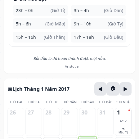
23h – 0h
(Giờ Tí)
3h – 4h
(Giờ Dần)
5h – 6h
(Giờ Mão)
9h – 10h
(Giờ Tỵ)
15h – 16h
(Giờ Thân)
17h – 18h
(Giờ Dậu)
Bắt đầu là đã hoàn thành được một nửa.
— Aristotle
Lịch Tháng 1 Năm 2017
THỨ HAI
THỨ BA
THỨ TƯ
THỨ NĂM
THỨ SÁU
THỨ BẢY
CHỦ NHẬT
26
27
28
29
30
31
1
4/12
🐀
Mậu Tý