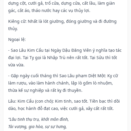
dựng cột, cưới gả, trổ cửa, dựng cửa, cất lầu, làm giàn
gác, cắt áo, tháo nước hay các vụ thủy lợi.
Kiêng cữ
: Nhất là lót giường, đóng giường và đi đường
thủy.
Ngoại lệ
:
- Sao Lâu Kim Cẩu tại Ngày Dậu Đăng Viên ý nghĩa tạo tác
đại lợi. Tại Tỵ gọi là Nhập Trù nên rất tốt. Tại Sửu thì tốt
vừa vừa.
- Gặp ngày cuối tháng thì Sao Lâu phạm Diệt Một: Kỵ cữ
làm rượu, vào làm hành chánh, lập lò gốm lò nhuộm,
thừa kế sự nghiệp và rất kỵ đi thuyền.
Lâu: Kim Cẩu (con chó): Kim tinh, sao tốt. Tiền bạc thì dồi
dào, học hành đỗ đạt cao, việc cưới gả, xây cất rất tốt.
“Lâu tinh thụ trụ, khởi môn đình,
Tài vượng, gia hòa, sự sự hưng,