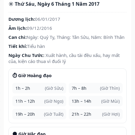
☀️ Thứ Sáu, Ngày 6 Tháng 1 Năm 2017
Dương lịch:
06/01/2017
Âm lịch:
09/12/2016
Can chi:
Ngày: Quý Tỵ, Tháng: Tân Sửu, Năm: Bính Thân
Tiết khí:
Tiểu hàn
Ngày Chu Tước:
Xuất hành, cầu tài đều xấu, hay mất
của, kiện cáo thua vì đuối lý
⏱️ Giờ Hoàng đạo
1h – 2h
(Giờ Sửu)
7h – 8h
(Giờ Thìn)
11h – 12h
(Giờ Ngọ)
13h – 14h
(Giờ Mùi)
19h – 20h
(Giờ Tuất)
21h – 22h
(Giờ Hợi)
🌑 Giờ Hắc đạo