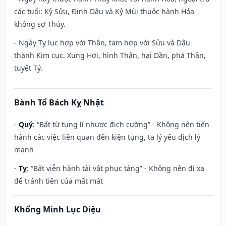
các tuổi: Kỷ Sửu, Đinh Dậu và Kỷ Mùi thuộc hành Hỏa
không sợ Thủy.
- Ngày Tỵ lục hợp với Thân, tam hợp với Sửu và Dậu
thành Kim cục. Xung Hợi, hình Thân, hại Dần, phá Thân,
tuyệt Tý.
Bành Tổ Bách Kỵ Nhật
-
Quý
: “Bất từ tụng lí nhược địch cường” - Không nên tiến
hành các việc liên quan đến kiện tụng, ta lý yếu địch lý
mạnh
-
Tỵ
: “Bất viễn hành tài vật phục tàng” - Không nên đi xa
để tránh tiền của mất mát
Khổng Minh Lục Diệu