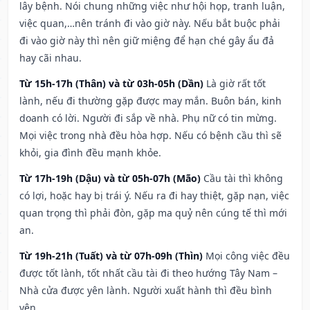
lây bệnh. Nói chung những việc như hội họp, tranh luận,
việc quan,…nên tránh đi vào giờ này. Nếu bắt buộc phải
đi vào giờ này thì nên giữ miệng để hạn ché gây ẩu đả
hay cãi nhau.
Từ 15h-17h (Thân) và từ 03h-05h (Dần)
Là giờ rất tốt
lành, nếu đi thường gặp được may mắn. Buôn bán, kinh
doanh có lời. Người đi sắp về nhà. Phụ nữ có tin mừng.
Mọi việc trong nhà đều hòa hợp. Nếu có bệnh cầu thì sẽ
khỏi, gia đình đều mạnh khỏe.
Từ 17h-19h (Dậu) và từ 05h-07h (Mão)
Cầu tài thì không
có lợi, hoặc hay bị trái ý. Nếu ra đi hay thiệt, gặp nạn, việc
quan trọng thì phải đòn, gặp ma quỷ nên cúng tế thì mới
an.
Từ 19h-21h (Tuất) và từ 07h-09h (Thìn)
Mọi công việc đều
được tốt lành, tốt nhất cầu tài đi theo hướng Tây Nam –
Nhà cửa được yên lành. Người xuất hành thì đều bình
yên.