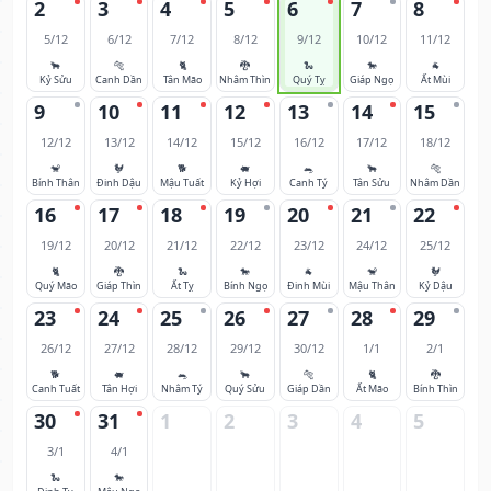
2
3
4
5
6
7
8
5/12
6/12
7/12
8/12
9/12
10/12
11/12
🐂
🐅
🐈
🐉
🐍
🐎
🐐
Kỷ Sửu
Canh Dần
Tân Mão
Nhâm Thìn
Quý Tỵ
Giáp Ngọ
Ất Mùi
9
10
11
12
13
14
15
12/12
13/12
14/12
15/12
16/12
17/12
18/12
🐒
🐓
🐕
🐖
🐀
🐂
🐅
Bính Thân
Đinh Dậu
Mậu Tuất
Kỷ Hợi
Canh Tý
Tân Sửu
Nhâm Dần
16
17
18
19
20
21
22
19/12
20/12
21/12
22/12
23/12
24/12
25/12
🐈
🐉
🐍
🐎
🐐
🐒
🐓
Quý Mão
Giáp Thìn
Ất Tỵ
Bính Ngọ
Đinh Mùi
Mậu Thân
Kỷ Dậu
23
24
25
26
27
28
29
26/12
27/12
28/12
29/12
30/12
1/1
2/1
🐕
🐖
🐀
🐂
🐅
🐈
🐉
Canh Tuất
Tân Hợi
Nhâm Tý
Quý Sửu
Giáp Dần
Ất Mão
Bính Thìn
30
31
1
2
3
4
5
3/1
4/1
🐍
🐎