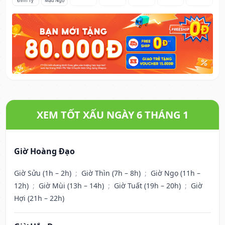
Đinh Tỵ
Mậu Ngọ
XEM TỐT XẤU NGÀY 6 THÁNG 1
Giờ Hoàng Đạo
Giờ Sửu (1h – 2h)
;
Giờ Thìn (7h – 8h)
;
Giờ Ngọ (11h –
12h)
;
Giờ Mùi (13h – 14h)
;
Giờ Tuất (19h – 20h)
;
Giờ
Hợi (21h – 22h)