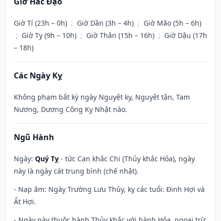
Giờ Hắc Đạo
Giờ Tí (23h – 0h)
;
Giờ Dần (3h – 4h)
;
Giờ Mão (5h – 6h)
;
Giờ Tỵ (9h – 10h)
;
Giờ Thân (15h – 16h)
;
Giờ Dậu (17h
– 18h)
Các Ngày Kỵ
Không phạm bất kỳ ngày Nguyệt kỵ, Nguyệt tận, Tam
Nương, Dương Công Kỵ Nhật nào.
Ngũ Hành
Ngày:
Quý Tỵ
- tức Can khắc Chi (Thủy khắc Hỏa), ngày
này là ngày cát trung bình (chế nhật).
- Nạp âm: Ngày Trường Lưu Thủy, kỵ các tuổi: Đinh Hợi và
Ất Hợi.
- Ngày này thuộc hành Thủy khắc với hành Hỏa, ngoại trừ