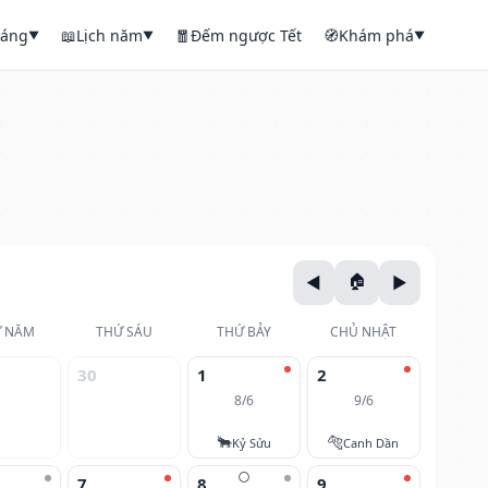
háng
📖
Lịch năm
🧧
Đếm ngược Tết
🧭
Khám phá
▼
▼
▼
 NĂM
THỨ SÁU
THỨ BẢY
CHỦ NHẬT
30
1
2
8/6
9/6
🐂
🐅
Kỷ Sửu
Canh Dần
🌕
7
8
9