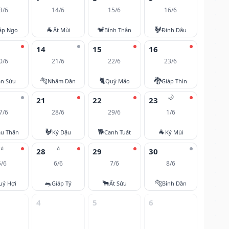
3/6
14/6
15/6
16/6
🐐
🐒
🐓
áp Ngọ
Ất Mùi
Bính Thân
Đinh Dậu
14
15
16
0/6
21/6
22/6
23/6
🐅
🐈
🐉
ân Sửu
Nhâm Dần
Quý Mão
Giáp Thìn
🌙
21
22
23
7/6
28/6
29/6
1/6
🐓
🐕
🐐
u Thân
Kỷ Dậu
Canh Tuất
Kỷ Mùi
⭐
⭐
28
29
30
5/6
6/6
7/6
8/6
🐀
🐂
🐅
uý Hợi
Giáp Tý
Ất Sửu
Bính Dần
4
5
6