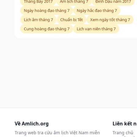
Tháng Bảy 2017
Âm lịch tháng 7
Đinh Dậu năm 2017
Ngày hoàng đạo tháng 7
Ngày hắc đạo tháng 7
Lịch âm tháng 7
Chuẩn bị Tết
Xem ngày tốt tháng 7
Cung hoàng đạo tháng 7
Lịch vạn niên tháng 7
Về Amlich.org
Liên kết 
Trang web tra cứu âm lịch Việt Nam miễn
Trang chủ