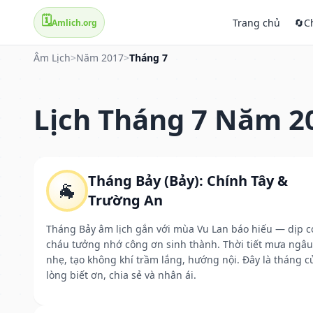
🗓️
Trang chủ
🔄
C
Amlich.org
Âm Lịch
>
Năm 2017
>
Tháng 7
Lịch Tháng 7 Năm 2
Tháng Bảy (Bảy): Chính Tây &
🐐
Trường An
Tháng Bảy âm lịch gắn với mùa Vu Lan báo hiếu — dịp c
cháu tưởng nhớ công ơn sinh thành. Thời tiết mưa ngâu
nhẹ, tạo không khí trầm lắng, hướng nội. Đây là tháng c
lòng biết ơn, chia sẻ và nhân ái.