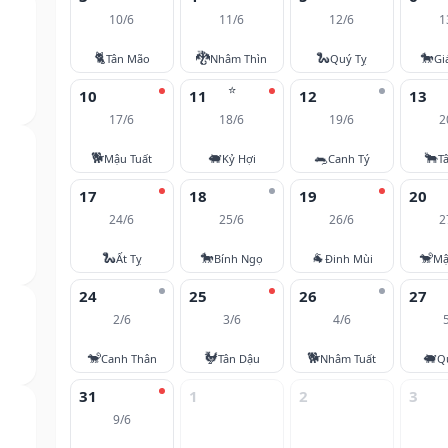
10/6
11/6
12/6
1
🐈
🐉
🐍
🐎
Tân Mão
Nhâm Thìn
Quý Tỵ
Gi
⭐
10
11
12
13
17/6
18/6
19/6
2
🐕
🐖
🐀
🐂
Mậu Tuất
Kỷ Hợi
Canh Tý
T
17
18
19
20
24/6
25/6
26/6
2
🐍
🐎
🐐
🐒
Ất Tỵ
Bính Ngọ
Đinh Mùi
Mậ
24
25
26
27
2/6
3/6
4/6
🐒
🐓
🐕
🐖
Canh Thân
Tân Dậu
Nhâm Tuất
Q
31
1
2
3
9/6