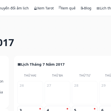
🃏
huyển đổi âm lịch
🔮
Xem Tarot
Xem quẻ
📝
Blog
📅
Lịch t
017
Lịch Tháng 7 Năm 2017
THỨ HAI
THỨ BA
THỨ TƯ
THỨ
on
26
27
28
29
ủa
3
4
5
6