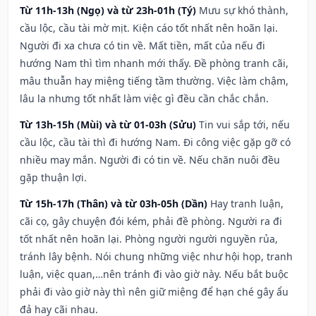
Từ 11h-13h (Ngọ) và từ 23h-01h (Tý)
Mưu sự khó thành,
cầu lộc, cầu tài mờ mịt. Kiện cáo tốt nhất nên hoãn lại.
Người đi xa chưa có tin về. Mất tiền, mất của nếu đi
hướng Nam thì tìm nhanh mới thấy. Đề phòng tranh cãi,
mâu thuẫn hay miệng tiếng tầm thường. Việc làm chậm,
lâu la nhưng tốt nhất làm việc gì đều cần chắc chắn.
Từ 13h-15h (Mùi) và từ 01-03h (Sửu)
Tin vui sắp tới, nếu
cầu lộc, cầu tài thì đi hướng Nam. Đi công việc gặp gỡ có
nhiều may mắn. Người đi có tin về. Nếu chăn nuôi đều
gặp thuận lợi.
Từ 15h-17h (Thân) và từ 03h-05h (Dần)
Hay tranh luận,
cãi cọ, gây chuyện đói kém, phải đề phòng. Người ra đi
tốt nhất nên hoãn lại. Phòng người người nguyền rủa,
tránh lây bệnh. Nói chung những việc như hội họp, tranh
luận, việc quan,…nên tránh đi vào giờ này. Nếu bắt buộc
phải đi vào giờ này thì nên giữ miệng để hạn ché gây ẩu
đả hay cãi nhau.