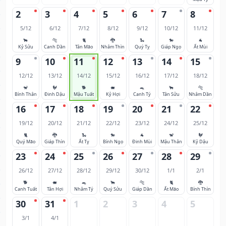
2
3
4
5
6
7
8
5/12
6/12
7/12
8/12
9/12
10/12
11/12
🐂
🐅
🐈
🐉
🐍
🐎
🐐
Kỷ Sửu
Canh Dần
Tân Mão
Nhâm Thìn
Quý Tỵ
Giáp Ngọ
Ất Mùi
9
10
11
12
13
14
15
12/12
13/12
14/12
15/12
16/12
17/12
18/12
🐒
🐓
🐕
🐖
🐀
🐂
🐅
Bính Thân
Đinh Dậu
Mậu Tuất
Kỷ Hợi
Canh Tý
Tân Sửu
Nhâm Dần
16
17
18
19
20
21
22
19/12
20/12
21/12
22/12
23/12
24/12
25/12
🐈
🐉
🐍
🐎
🐐
🐒
🐓
Quý Mão
Giáp Thìn
Ất Tỵ
Bính Ngọ
Đinh Mùi
Mậu Thân
Kỷ Dậu
23
24
25
26
27
28
29
26/12
27/12
28/12
29/12
30/12
1/1
2/1
🐕
🐖
🐀
🐂
🐅
🐈
🐉
Canh Tuất
Tân Hợi
Nhâm Tý
Quý Sửu
Giáp Dần
Ất Mão
Bính Thìn
30
31
1
2
3
4
5
3/1
4/1