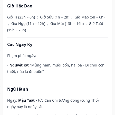
Giờ Hắc Đạo
Giờ Tí (23h – 0h)
;
Giờ Sửu (1h – 2h)
;
Giờ Mão (5h – 6h)
;
Giờ Ngọ (11h – 12h)
;
Giờ Mùi (13h – 14h)
;
Giờ Tuất
(19h – 20h)
Các Ngày Kỵ
Phạm phải ngày:
-
Nguyệt Kỵ
: “Mùng năm, mười bốn, hai ba - Đi chơi còn
thiệt, nữa là đi buôn”
Ngũ Hành
Ngày:
Mậu Tuất
- tức Can Chi tương đồng (cùng Thổ),
ngày này là ngày cát.