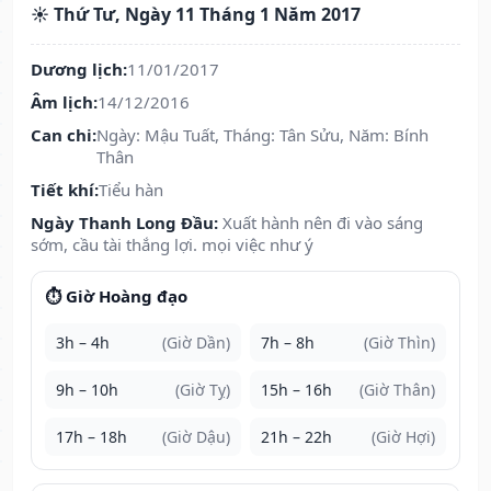
☀️ Thứ Tư, Ngày 11 Tháng 1 Năm 2017
Dương lịch:
11/01/2017
Âm lịch:
14/12/2016
Can chi:
Ngày: Mậu Tuất, Tháng: Tân Sửu, Năm: Bính
Thân
Tiết khí:
Tiểu hàn
Ngày Thanh Long Đầu:
Xuất hành nên đi vào sáng
sớm, cầu tài thắng lợi. mọi việc như ý
⏱️ Giờ Hoàng đạo
3h – 4h
(Giờ Dần)
7h – 8h
(Giờ Thìn)
9h – 10h
(Giờ Tỵ)
15h – 16h
(Giờ Thân)
17h – 18h
(Giờ Dậu)
21h – 22h
(Giờ Hợi)