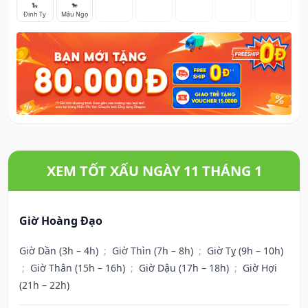
🐍
🐎
Đinh Tỵ
Mậu Ngọ
XEM TỐT XẤU NGÀY 11 THÁNG 1
Giờ Hoàng Đạo
Giờ Dần (3h – 4h)
;
Giờ Thìn (7h – 8h)
;
Giờ Tỵ (9h – 10h)
;
Giờ Thân (15h – 16h)
;
Giờ Dậu (17h – 18h)
;
Giờ Hợi
(21h – 22h)