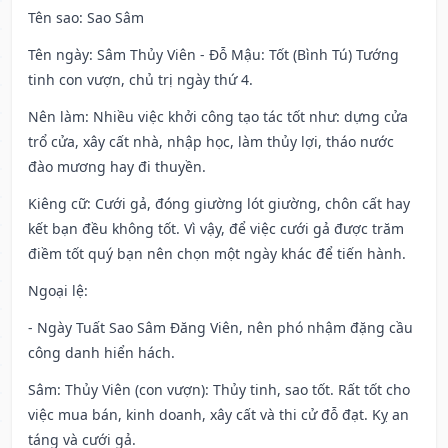
Tên sao
: Sao Sâm
Tên ngày
: Sâm Thủy Viên - Đỗ Mậu: Tốt (Bình Tú) Tướng
tinh con vượn, chủ trị ngày thứ 4.
Nên làm
: Nhiều việc khởi công tạo tác tốt như: dựng cửa
trổ cửa, xây cất nhà, nhập học, làm thủy lợi, tháo nước
đào mương hay đi thuyền.
Kiêng cữ
: Cưới gả, đóng giường lót giường, chôn cất hay
kết bạn đều không tốt. Vì vậy, để việc cưới gả được trăm
điềm tốt quý bạn nên chọn một ngày khác để tiến hành.
Ngoại lệ
:
- Ngày Tuất Sao Sâm Đăng Viên, nên phó nhậm đặng cầu
công danh hiển hách.
Sâm: Thủy Viên (con vượn): Thủy tinh, sao tốt. Rất tốt cho
việc mua bán, kinh doanh, xây cất và thi cử đỗ đạt. Kỵ an
táng và cưới gả.