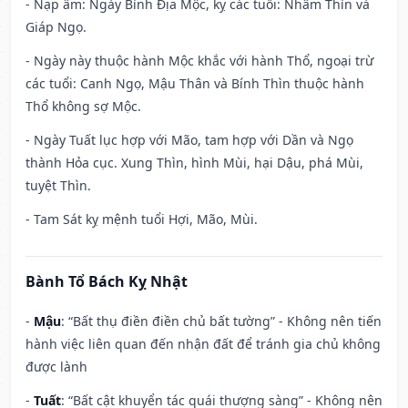
- Nạp âm: Ngày Bình Địa Mộc, kỵ các tuổi: Nhâm Thìn và
Giáp Ngọ.
- Ngày này thuộc hành Mộc khắc với hành Thổ, ngoại trừ
các tuổi: Canh Ngọ, Mậu Thân và Bính Thìn thuộc hành
Thổ không sợ Mộc.
- Ngày Tuất lục hợp với Mão, tam hợp với Dần và Ngọ
thành Hỏa cục. Xung Thìn, hình Mùi, hại Dậu, phá Mùi,
tuyệt Thìn.
- Tam Sát kỵ mệnh tuổi Hợi, Mão, Mùi.
Bành Tổ Bách Kỵ Nhật
-
Mậu
: “Bất thụ điền điền chủ bất tường” - Không nên tiến
hành việc liên quan đến nhận đất để tránh gia chủ không
được lành
-
Tuất
: “Bất cật khuyển tác quái thượng sàng” - Không nên