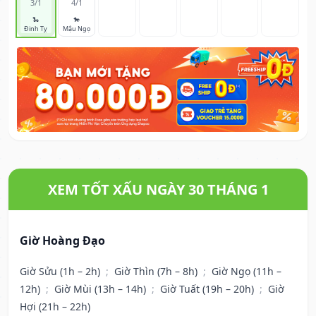
3/1
4/1
🐍
🐎
Đinh Tỵ
Mậu Ngọ
XEM TỐT XẤU NGÀY 30 THÁNG 1
Giờ Hoàng Đạo
Giờ Sửu (1h – 2h)
;
Giờ Thìn (7h – 8h)
;
Giờ Ngọ (11h –
12h)
;
Giờ Mùi (13h – 14h)
;
Giờ Tuất (19h – 20h)
;
Giờ
Hợi (21h – 22h)