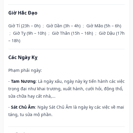
Giờ Hắc Đạo
Giờ Tí (23h – 0h)
;
Giờ Dần (3h – 4h)
;
Giờ Mão (5h – 6h)
;
Giờ Tỵ (9h – 10h)
;
Giờ Thân (15h – 16h)
;
Giờ Dậu (17h
– 18h)
Các Ngày Kỵ
Phạm phải ngày:
-
Tam Nương
: Là ngày xấu, ngày này kỵ tiến hành các việc
trọng đại như khai trương, xuất hành, cưới hỏi, động thổ,
sửa chữa hay cất nhà,...
-
Sát Chủ Âm
: Ngày Sát Chủ Âm là ngày kỵ các việc về mai
táng, tu sửa mộ phần.