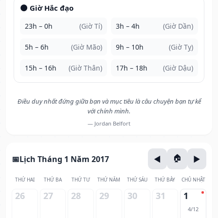
🌑 Giờ Hắc đạo
23h – 0h
(Giờ Tí)
3h – 4h
(Giờ Dần)
5h – 6h
(Giờ Mão)
9h – 10h
(Giờ Tỵ)
15h – 16h
(Giờ Thân)
17h – 18h
(Giờ Dậu)
Điều duy nhất đứng giữa bạn và mục tiêu là câu chuyện bạn tự kể
với chính mình.
— Jordan Belfort
Lịch Tháng 1 Năm 2017
THỨ HAI
THỨ BA
THỨ TƯ
THỨ NĂM
THỨ SÁU
THỨ BẢY
CHỦ NHẬT
26
27
28
29
30
31
1
4/12