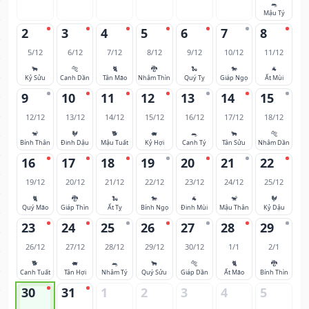
🐀
Mậu Tý
2
3
4
5
6
7
8
5/12
6/12
7/12
8/12
9/12
10/12
11/12
🐂
🐅
🐈
🐉
🐍
🐎
🐐
Kỷ Sửu
Canh Dần
Tân Mão
Nhâm Thìn
Quý Tỵ
Giáp Ngọ
Ất Mùi
9
10
11
12
13
14
15
12/12
13/12
14/12
15/12
16/12
17/12
18/12
🐒
🐓
🐕
🐖
🐀
🐂
🐅
Bính Thân
Đinh Dậu
Mậu Tuất
Kỷ Hợi
Canh Tý
Tân Sửu
Nhâm Dần
16
17
18
19
20
21
22
19/12
20/12
21/12
22/12
23/12
24/12
25/12
🐈
🐉
🐍
🐎
🐐
🐒
🐓
Quý Mão
Giáp Thìn
Ất Tỵ
Bính Ngọ
Đinh Mùi
Mậu Thân
Kỷ Dậu
23
24
25
26
27
28
29
26/12
27/12
28/12
29/12
30/12
1/1
2/1
🐕
🐖
🐀
🐂
🐅
🐈
🐉
Canh Tuất
Tân Hợi
Nhâm Tý
Quý Sửu
Giáp Dần
Ất Mão
Bính Thìn
30
31
1
2
3
4
5