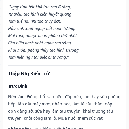
“Nguy tinh bât khả tạo cao đường,
Tự điếu, tao hình kiến huyết quang
Tam tuế hài nhi tao thủy ách,
Hậu sinh xuất ngoại bất hoàn lương.
Mai táng nhược hoàn phùng thử nhật,
Chu niên bách nhật ngọa cao sàng,
Khai môn, phóng thủy tạo hình trượng,
Tam niên ngũ tái diệc bi thương.”
Thập Nhị Kiến Trừ
Trực Định
Nên làm
: Động thổ, san nền, đắp nền, làm hay sửa phòng
bếp, lắp đặt máy móc, nhập học, làm lễ cầu thân, nộp
đơn dâng sớ, sửa hay làm tàu thuyền, khai trương tàu
thuyền, khởi công làm lò. Mua nuôi thêm súc vật.
Không nên
: Thưa kiện, xuất hành đi xa