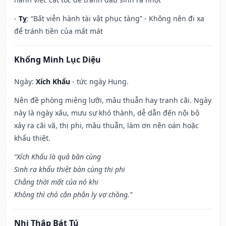
-
Tỵ
: “Bất viễn hành tài vật phục tàng” - Không nên đi xa
để tránh tiền của mất mát
Khổng Minh Lục Diệu
Ngày:
Xích Khẩu
- tức ngày Hung.
Nên đề phòng miệng lưỡi, mâu thuẫn hay tranh cãi. Ngày
này là ngày xấu, mưu sự khó thành, dễ dẫn đến nội bộ
xảy ra cãi vã, thị phi, mâu thuẫn, làm ơn nên oán hoặc
khẩu thiệt.
“Xích Khẩu là quả bần cùng
Sinh ra khẩu thiệt bàn cùng thị phi
Chẳng thời mất của nó khi
Không thì chó cắn phân ly vợ chồng.”
Nhị Thập Bát Tú