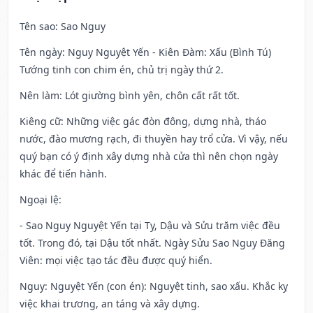
Tên sao
: Sao Nguy
Tên ngày
: Nguy Nguyệt Yến - Kiên Đàm: Xấu (Bình Tú)
Tướng tinh con chim én, chủ trị ngày thứ 2.
Nên làm
: Lót giường bình yên, chôn cất rất tốt.
Kiêng cữ
: Những việc gác đòn đông, dựng nhà, tháo
nước, đào mương rạch, đi thuyền hay trổ cửa. Vì vậy, nếu
quý bạn có ý định xây dựng nhà cửa thì nên chọn ngày
khác để tiến hành.
Ngoại lệ
:
- Sao Nguy Nguyệt Yến tại Tỵ, Dậu và Sửu trăm việc đều
tốt. Trong đó, tại Dậu tốt nhất. Ngày Sửu Sao Nguy Đăng
Viên: mọi việc tạo tác đều được quý hiển.
Nguy: Nguyệt Yến (con én): Nguyệt tinh, sao xấu. Khắc kỵ
việc khai trương, an táng và xây dựng.