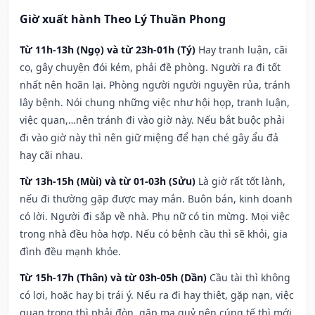
Giờ xuất hành Theo Lý Thuần Phong
Từ 11h-13h (Ngọ) và từ 23h-01h (Tý)
Hay tranh luận, cãi
cọ, gây chuyện đói kém, phải đề phòng. Người ra đi tốt
nhất nên hoãn lại. Phòng người người nguyền rủa, tránh
lây bệnh. Nói chung những việc như hội họp, tranh luận,
việc quan,…nên tránh đi vào giờ này. Nếu bắt buộc phải
đi vào giờ này thì nên giữ miệng để hạn ché gây ẩu đả
hay cãi nhau.
Từ 13h-15h (Mùi) và từ 01-03h (Sửu)
Là giờ rất tốt lành,
nếu đi thường gặp được may mắn. Buôn bán, kinh doanh
có lời. Người đi sắp về nhà. Phụ nữ có tin mừng. Mọi việc
trong nhà đều hòa hợp. Nếu có bệnh cầu thì sẽ khỏi, gia
đình đều mạnh khỏe.
Từ 15h-17h (Thân) và từ 03h-05h (Dần)
Cầu tài thì không
có lợi, hoặc hay bị trái ý. Nếu ra đi hay thiệt, gặp nạn, việc
quan trọng thì phải đòn, gặp ma quỷ nên cúng tế thì mới