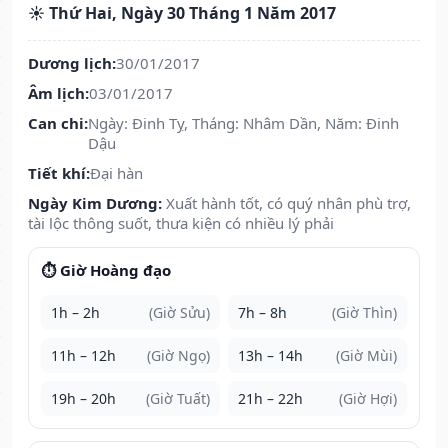
☀️ Thứ Hai, Ngày 30 Tháng 1 Năm 2017
Dương lịch:
30/01/2017
Âm lịch:
03/01/2017
Can chi:
Ngày: Đinh Tỵ, Tháng: Nhâm Dần, Năm: Đinh
Dậu
Tiết khí:
Đại hàn
Ngày Kim Dương:
Xuất hành tốt, có quý nhân phù trợ,
tài lộc thông suốt, thưa kiện có nhiều lý phải
⏱️ Giờ Hoàng đạo
1h – 2h
(Giờ Sửu)
7h – 8h
(Giờ Thìn)
11h – 12h
(Giờ Ngọ)
13h – 14h
(Giờ Mùi)
19h – 20h
(Giờ Tuất)
21h – 22h
(Giờ Hợi)