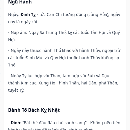
Ngũ Hành
Ngày:
Đinh Tỵ
- tức Can Chi tương đồng (cùng Hỏa), ngày
này là ngày cát.
- Nạp âm: Ngày Sa Trung Thổ, kỵ các tuổi: Tân Hợi và Quý
Hợi.
- Ngày này thuộc hành Thổ khắc với hành Thủy, ngoại trừ
các tuổi: Đinh Mùi và Quý Hợi thuộc hành Thủy không sợ
Thổ.
- Ngày Tỵ lục hợp với Thân, tam hợp với Sửu và Dậu
thành Kim cục. Xung Hợi, hình Thân, hại Dần, phá Thân,
tuyệt Tý.
Bành Tổ Bách Kỵ Nhật
-
Đinh
: “Bất thế đầu đầu chủ sanh sang” - Không nên tiến
hành việc cắt tóc để tránh đầu sinh ra nhọt