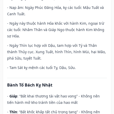
- Nạp âm: Ngày Phúc Đăng Hỏa, kỵ các tuổi: Mậu Tuất và
Canh Tuất.
- Ngày này thuộc hành Hỏa khắc với hành Kim, ngoại trừ
các tuổi: Nhâm Thân và Giáp Ngọ thuộc hành Kim không
sợ Hỏa.
- Ngày Thìn lục hợp với Dậu, tam hợp với Tý và Thân
thành Thủy cục. Xung Tuất, hình Thìn, hình Mùi, hại Mão,
phá Sửu, tuyệt Tuất.
- Tam Sát kỵ mệnh các tuổi Tỵ, Dậu, Sửu.
Bành Tổ Bách Kỵ Nhật
-
Giáp
: “Bất khai thương tài vật hao vong” - Không nên
tiến hành mở kho tránh tiền của hao mất
-
Thìn
: “Bất khốc khấp tất chủ trọng tang” - Không nên