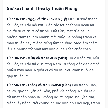
Giờ xuất hành Theo Lý Thuần Phong
Từ 11h-13h (Ngọ) và từ 23h-01h (Tý)
Mưu sự khó thành,
cầu lộc, cầu tài mờ mịt. Kiện cáo tốt nhất nên hoãn lại.
Người đi xa chưa có tin về. Mất tiền, mất của nếu đi
hướng Nam thì tìm nhanh mới thấy. Đề phòng tranh cãi,
mâu thuẫn hay miệng tiếng tầm thường. Việc làm chậm,
lâu la nhưng tốt nhất làm việc gì đều cần chắc chắn.
Từ 13h-15h (Mùi) và từ 01-03h (Sửu)
Tin vui sắp tới, nếu
cầu lộc, cầu tài thì đi hướng Nam. Đi công việc gặp gỡ có
nhiều may mắn. Người đi có tin về. Nếu chăn nuôi đều
gặp thuận lợi.
Từ 15h-17h (Thân) và từ 03h-05h (Dần)
Hay tranh luận,
cãi cọ, gây chuyện đói kém, phải đề phòng. Người ra đi
tốt nhất nên hoãn lại. Phòng người người nguyền rủa,
tránh lây bệnh. Nói chung những việc như hội họp, tranh