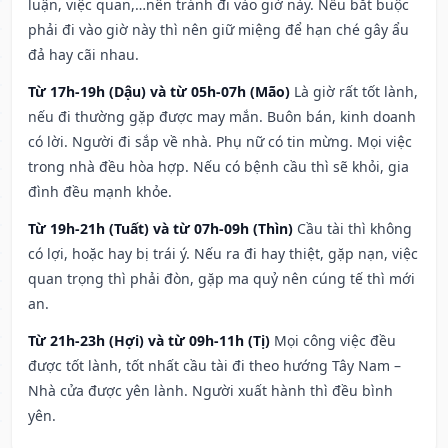
luận, việc quan,…nên tránh đi vào giờ này. Nếu bắt buộc
phải đi vào giờ này thì nên giữ miệng để hạn ché gây ẩu
đả hay cãi nhau.
Từ 17h-19h (Dậu) và từ 05h-07h (Mão)
Là giờ rất tốt lành,
nếu đi thường gặp được may mắn. Buôn bán, kinh doanh
có lời. Người đi sắp về nhà. Phụ nữ có tin mừng. Mọi việc
trong nhà đều hòa hợp. Nếu có bệnh cầu thì sẽ khỏi, gia
đình đều mạnh khỏe.
Từ 19h-21h (Tuất) và từ 07h-09h (Thìn)
Cầu tài thì không
có lợi, hoặc hay bị trái ý. Nếu ra đi hay thiệt, gặp nạn, việc
quan trọng thì phải đòn, gặp ma quỷ nên cúng tế thì mới
an.
Từ 21h-23h (Hợi) và từ 09h-11h (Tị)
Mọi công việc đều
được tốt lành, tốt nhất cầu tài đi theo hướng Tây Nam –
Nhà cửa được yên lành. Người xuất hành thì đều bình
yên.