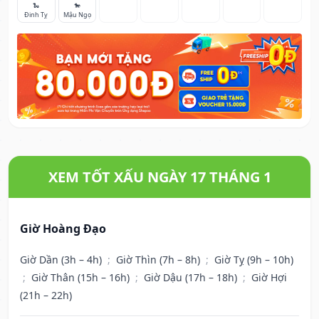
🐍
🐎
Đinh Tỵ
Mậu Ngọ
XEM TỐT XẤU NGÀY 17 THÁNG 1
Giờ Hoàng Đạo
Giờ Dần (3h – 4h)
;
Giờ Thìn (7h – 8h)
;
Giờ Tỵ (9h – 10h)
;
Giờ Thân (15h – 16h)
;
Giờ Dậu (17h – 18h)
;
Giờ Hợi
(21h – 22h)