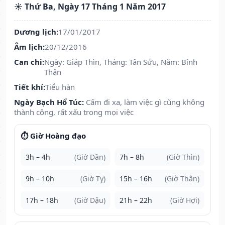
☀️ Thứ Ba, Ngày 17 Tháng 1 Năm 2017
Dương lịch:
17/01/2017
Âm lịch:
20/12/2016
Can chi:
Ngày: Giáp Thìn, Tháng: Tân Sửu, Năm: Bính
Thân
Tiết khí:
Tiểu hàn
Ngày Bạch Hổ Túc:
Cấm đi xa, làm việc gì cũng không
thành công, rất xấu trong mọi việc
⏱️ Giờ Hoàng đạo
3h – 4h
(Giờ Dần)
7h – 8h
(Giờ Thìn)
9h – 10h
(Giờ Tỵ)
15h – 16h
(Giờ Thân)
17h – 18h
(Giờ Dậu)
21h – 22h
(Giờ Hợi)