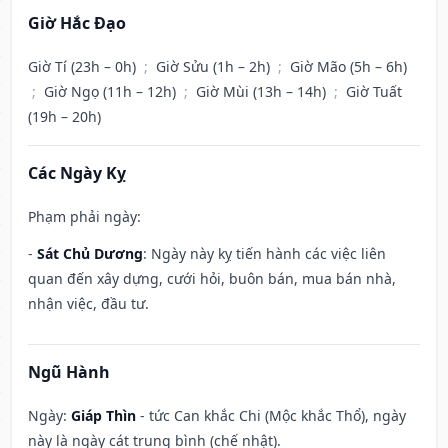
Giờ Hắc Đạo
Giờ Tí (23h – 0h)
;
Giờ Sửu (1h – 2h)
;
Giờ Mão (5h – 6h)
;
Giờ Ngọ (11h – 12h)
;
Giờ Mùi (13h – 14h)
;
Giờ Tuất
(19h – 20h)
Các Ngày Kỵ
Phạm phải ngày:
-
Sát Chủ Dương
: Ngày này kỵ tiến hành các việc liên
quan đến xây dựng, cưới hỏi, buôn bán, mua bán nhà,
nhận việc, đầu tư.
Ngũ Hành
Ngày:
Giáp Thìn
- tức Can khắc Chi (Mộc khắc Thổ), ngày
này là ngày cát trung bình (chế nhật).