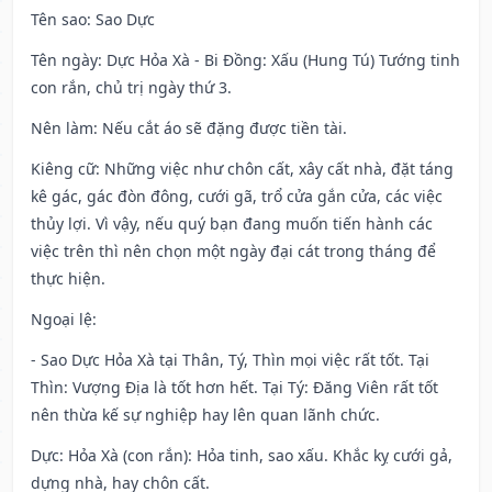
Tên sao
: Sao Dực
Tên ngày
: Dực Hỏa Xà - Bi Đồng: Xấu (Hung Tú) Tướng tinh
con rắn, chủ trị ngày thứ 3.
Nên làm
: Nếu cắt áo sẽ đặng được tiền tài.
Kiêng cữ
: Những việc như chôn cất, xây cất nhà, đặt táng
kê gác, gác đòn đông, cưới gã, trổ cửa gắn cửa, các việc
thủy lợi. Vì vậy, nếu quý bạn đang muốn tiến hành các
việc trên thì nên chọn một ngày đại cát trong tháng để
thực hiện.
Ngoại lệ
:
- Sao Dực Hỏa Xà tại Thân, Tý, Thìn mọi việc rất tốt. Tại
Thìn: Vượng Địa là tốt hơn hết. Tại Tý: Đăng Viên rất tốt
nên thừa kế sự nghiệp hay lên quan lãnh chức.
Dực: Hỏa Xà (con rắn): Hỏa tinh, sao xấu. Khắc kỵ cưới gả,
dựng nhà, hay chôn cất.