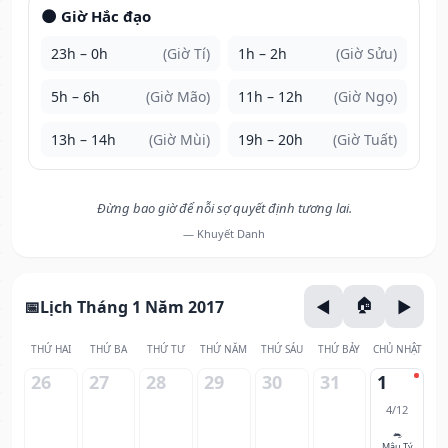
🌑 Giờ Hắc đạo
23h – 0h
(Giờ Tí)
1h – 2h
(Giờ Sửu)
5h – 6h
(Giờ Mão)
11h – 12h
(Giờ Ngọ)
13h – 14h
(Giờ Mùi)
19h – 20h
(Giờ Tuất)
Đừng bao giờ để nỗi sợ quyết định tương lai.
— Khuyết Danh
Lịch Tháng 1 Năm 2017
THỨ HAI
THỨ BA
THỨ TƯ
THỨ NĂM
THỨ SÁU
THỨ BẢY
CHỦ NHẬT
26
27
28
29
30
31
1
4/12
🐀
Mậu Tý