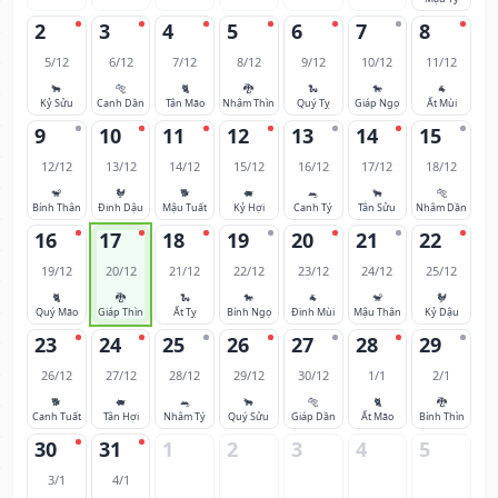
2
3
4
5
6
7
8
5/12
6/12
7/12
8/12
9/12
10/12
11/12
🐂
🐅
🐈
🐉
🐍
🐎
🐐
Kỷ Sửu
Canh Dần
Tân Mão
Nhâm Thìn
Quý Tỵ
Giáp Ngọ
Ất Mùi
9
10
11
12
13
14
15
12/12
13/12
14/12
15/12
16/12
17/12
18/12
🐒
🐓
🐕
🐖
🐀
🐂
🐅
Bính Thân
Đinh Dậu
Mậu Tuất
Kỷ Hợi
Canh Tý
Tân Sửu
Nhâm Dần
16
17
18
19
20
21
22
19/12
20/12
21/12
22/12
23/12
24/12
25/12
🐈
🐉
🐍
🐎
🐐
🐒
🐓
Quý Mão
Giáp Thìn
Ất Tỵ
Bính Ngọ
Đinh Mùi
Mậu Thân
Kỷ Dậu
23
24
25
26
27
28
29
26/12
27/12
28/12
29/12
30/12
1/1
2/1
🐕
🐖
🐀
🐂
🐅
🐈
🐉
Canh Tuất
Tân Hợi
Nhâm Tý
Quý Sửu
Giáp Dần
Ất Mão
Bính Thìn
30
31
1
2
3
4
5
3/1
4/1