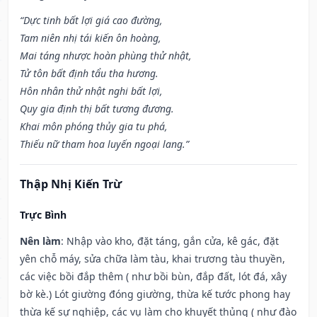
“Dực tinh bất lợi giá cao đường,
Tam niên nhị tái kiến ôn hoàng,
Mai táng nhược hoàn phùng thử nhật,
Tử tôn bất định tẩu tha hương.
Hôn nhân thử nhật nghi bất lợi,
Quy gia định thị bất tương đương.
Khai môn phóng thủy gia tu phá,
Thiếu nữ tham hoa luyến ngoại lang.”
Thập Nhị Kiến Trừ
Trực Bình
Nên làm
: Nhập vào kho, đặt táng, gắn cửa, kê gác, đặt
yên chỗ máy, sửa chữa làm tàu, khai trương tàu thuyền,
các việc bồi đắp thêm ( như bồi bùn, đắp đất, lót đá, xây
bờ kè.) Lót giường đóng giường, thừa kế tước phong hay
thừa kế sự nghiệp, các vụ làm cho khuyết thủng ( như đào