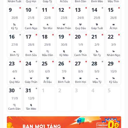
Nhâm Tuất
Quý Hợi
Giáp Tý
Ất Sửu
Bính Dần
Đinh Mão
Mậu Thìn
9
10
11
12
13
14
15
20/8
21/8
22/8
23/8
24/8
25/8
26/8
🐍
🐎
🐐
🐒
🐓
🐕
🐖
Kỷ Tỵ
Canh Ngọ
Tân Mùi
Nhâm Thân
Quý Dậu
Giáp Tuất
Ất Hợi
16
17
18
19
20
21
22
27/8
28/8
29/8
30/8
1/9
2/9
3/9
🐀
🐂
🐅
🐈
🐉
🐍
🐎
Bính Tý
Đinh Sửu
Mậu Dần
Kỷ Mão
Canh Thìn
Tân Tỵ
Nhâm Ngọ
23
24
25
26
27
28
29
4/9
5/9
6/9
7/9
8/9
9/9
10/9
🐐
🐒
🐓
🐕
🐖
🐀
🐂
Quý Mùi
Giáp Thân
Ất Dậu
Bính Tuất
Đinh Hợi
Mậu Tý
Kỷ Sửu
30
31
1
2
3
4
5
11/9
12/9
🐅
🐈
Canh Dần
Tân Mão