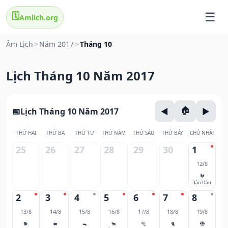
🗓️
Amlich.org
Âm Lịch
>
Năm 2017
>
Tháng 10
Lịch Tháng 10 Năm 2017
Lịch Tháng 10 Năm 2017
THỨ HAI
THỨ BA
THỨ TƯ
THỨ NĂM
THỨ SÁU
THỨ BẢY
CHỦ NHẬT
25
26
27
28
29
30
1
12/8
🐓
Tân Dậu
2
3
4
5
6
7
8
13/8
14/8
15/8
16/8
17/8
18/8
19/8
🐕
🐖
🐀
🐂
🐅
🐈
🐉