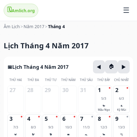
🗓️
Amlich.org
Âm Lịch
>
Năm 2017
>
Tháng 4
Lịch Tháng 4 Năm 2017
Lịch Tháng 4 Năm 2017
THỨ HAI
THỨ BA
THỨ TƯ
THỨ NĂM
THỨ SÁU
THỨ BẢY
CHỦ NHẬT
27
28
29
30
31
1
2
5/3
6/3
🐎
🐐
Mậu Ngọ
Kỷ Mùi
3
4
5
6
7
8
9
7/3
8/3
9/3
10/3
11/3
12/3
13/3
🐒
🐓
🐕
🐖
🐀
🐂
🐅