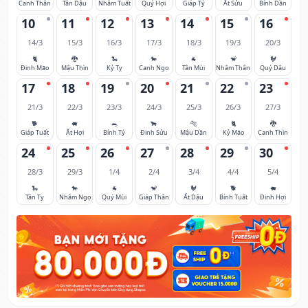
Canh Thân
Tân Dậu
Nhâm Tuất
Quý Hợi
Giáp Tý
Ất Sửu
Bính Dần
10
11
12
13
14
15
16
14/3
15/3
16/3
17/3
18/3
19/3
20/3
🐈
🐉
🐍
🐎
🐐
🐒
🐓
Đinh Mão
Mậu Thìn
Kỷ Tỵ
Canh Ngọ
Tân Mùi
Nhâm Thân
Quý Dậu
17
18
19
20
21
22
23
21/3
22/3
23/3
24/3
25/3
26/3
27/3
🐕
🐖
🐀
🐂
🐅
🐈
🐉
Giáp Tuất
Ất Hợi
Bính Tý
Đinh Sửu
Mậu Dần
Kỷ Mão
Canh Thìn
24
25
26
27
28
29
30
28/3
29/3
1/4
2/4
3/4
4/4
5/4
🐍
🐎
🐐
🐒
🐓
🐕
🐖
Tân Tỵ
Nhâm Ngọ
Quý Mùi
Giáp Thân
Ất Dậu
Bính Tuất
Đinh Hợi