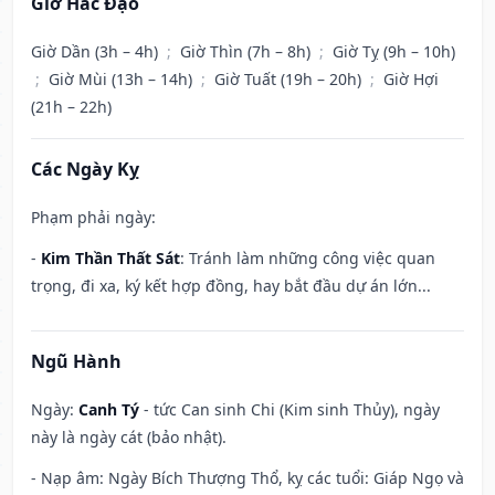
Giờ Hắc Đạo
Giờ Dần (3h – 4h)
;
Giờ Thìn (7h – 8h)
;
Giờ Tỵ (9h – 10h)
;
Giờ Mùi (13h – 14h)
;
Giờ Tuất (19h – 20h)
;
Giờ Hợi
(21h – 22h)
Các Ngày Kỵ
Phạm phải ngày:
-
Kim Thần Thất Sát
: Tránh làm những công việc quan
trọng, đi xa, ký kết hợp đồng, hay bắt đầu dự án lớn...
Ngũ Hành
Ngày:
Canh Tý
- tức Can sinh Chi (Kim sinh Thủy), ngày
này là ngày cát (bảo nhật).
- Nạp âm: Ngày Bích Thượng Thổ, kỵ các tuổi: Giáp Ngọ và