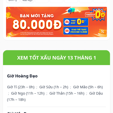
Đinh Tỵ
Mậu Ngọ
XEM TỐT XẤU NGÀY 13 THÁNG 1
Giờ Hoàng Đạo
Giờ Tí (23h – 0h)
;
Giờ Sửu (1h – 2h)
;
Giờ Mão (5h – 6h)
;
Giờ Ngọ (11h – 12h)
;
Giờ Thân (15h – 16h)
;
Giờ Dậu
(17h – 18h)