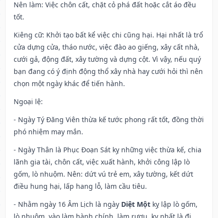
Nên làm
: Việc chôn cất, chặt cỏ phá đất hoặc cắt áo đều
tốt.
Kiêng cữ
: Khởi tạo bất kể việc chi cũng hại. Hại nhất là trổ
cửa dựng cửa, tháo nước, việc đào ao giếng, xây cất nhà,
cưới gả, động đất, xây tường và dựng cột. Vì vậy, nếu quý
bạn đang có ý định động thổ xây nhà hay cưới hỏi thì nên
chọn một ngày khác để tiến hành.
Ngoại lệ
:
- Ngày Tý Đăng Viên thừa kế tước phong rất tốt, đồng thời
phó nhiệm may mắn.
- Ngày Thân là Phục Đoạn Sát kỵ những việc thừa kế, chia
lãnh gia tài, chôn cất, việc xuất hành, khởi công lập lò
gốm, lò nhuộm. Nên: dứt vú trẻ em, xây tường, kết dứt
điều hung hại, lấp hang lỗ, làm cầu tiêu.
- Nhằm ngày 16 Âm Lịch là ngày
Diệt Một
kỵ lập lò gốm,
lò nhuộm, vào làm hành chính, làm rượu, kỵ nhất là đi