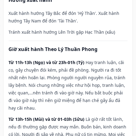
Hướng xuất hành
Xuất hành hướng Tây Bắc để đón 'Hỷ Thần'. Xuất hành
hướng Tây Nam để đón 'Tài Thần'.
Tránh xuất hành hướng Lên Trời gặp Hạc Thần (xấu)
Giờ xuất hành Theo Lý Thuần Phong
Từ 11h-13h (Ngọ) và từ 23h-01h (Tý)
Hay tranh luận, cãi
cọ, gây chuyện đói kém, phải đề phòng. Người ra đi tốt
nhất nên hoãn lại. Phòng người người nguyền rủa, tránh
lây bệnh. Nói chung những việc như hội họp, tranh luận,
việc quan,…nên tránh đi vào giờ này. Nếu bắt buộc phải
đi vào giờ này thì nên giữ miệng để hạn ché gây ẩu đả
hay cãi nhau.
Từ 13h-15h (Mùi) và từ 01-03h (Sửu)
Là giờ rất tốt lành,
nếu đi thường gặp được may mắn. Buôn bán, kinh doanh
có lời. Người đi sắp về nhà. Phụ nữ có tin mừng. Mọi việc