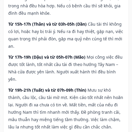
trong nhà đều hòa hợp. Nếu có bệnh cầu thì sẽ khỏi, gia
đình đều mạnh khỏe.
Từ 15h-17h (Thân) và từ 03h-05h (Dần)
Cầu tài thì không
có lợi, hoặc hay bị trái ý. Nếu ra đi hay thiệt, gặp nạn, việc
quan trọng thì phải đòn, gặp ma quỷ nên cúng tế thì mới
an.
Từ 17h-19h (Dậu) và từ 05h-07h (Mão)
Mọi công việc đều
được tốt lành, tốt nhất cầu tài đi theo hướng Tây Nam –
Nhà cửa được yên lành. Người xuất hành thì đều bình
yên.
Từ 19h-21h (Tuất) và từ 07h-09h (Thìn)
Mưu sự khó
thành, cầu lộc, cầu tài mờ mịt. Kiện cáo tốt nhất nên hoãn
lại. Người đi xa chưa có tin về. Mất tiền, mất của nếu đi
hướng Nam thì tìm nhanh mới thấy. Đề phòng tranh cãi,
mâu thuẫn hay miệng tiếng tầm thường. Việc làm chậm,
lâu la nhưng tốt nhất làm việc gì đều cần chắc chắn.