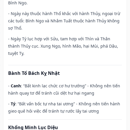
Bính Ngọ.
- Ngày này thuộc hành Thổ khắc với hành Thủy, ngoại trừ
các tuổi: Bính Ngọ và Nhâm Tuất thuộc hành Thủy không
sợ Thổ.
- Ngày Tý lục hợp với Sửu, tam hợp với Thìn và Thân
thành Thủy cục. Xung Ngọ, hình Mão, hại Mùi, phá Dậu,
tuyệt Tỵ.
Bành Tổ Bách Kỵ Nhật
-
Canh
: “Bất kinh lạc chức cơ hư trướng” - Không nên tiến
hành quay tơ để tránh cũi dệt hư hại ngang
-
Tý
: “Bất vấn bốc tự nhạ tai ương” - Không nên tiến hành
gieo quẻ hỏi việc để tránh tự rước lấy tai ương
Khổng Minh Lục Diệu