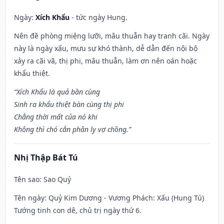
Ngày:
Xích Khẩu
- tức ngày Hung.
Nên đề phòng miệng lưỡi, mâu thuẫn hay tranh cãi. Ngày
này là ngày xấu, mưu sự khó thành, dễ dẫn đến nội bộ
xảy ra cãi vã, thị phi, mâu thuẫn, làm ơn nên oán hoặc
khẩu thiệt.
“Xích Khẩu là quả bần cùng
Sinh ra khẩu thiệt bàn cùng thị phi
Chẳng thời mất của nó khi
Không thì chó cắn phân ly vợ chồng.”
Nhị Thập Bát Tú
Tên sao
: Sao Quỷ
Tên ngày
: Quỷ Kim Dương - Vương Phách: Xấu (Hung Tú)
Tướng tinh con dê, chủ trị ngày thứ 6.