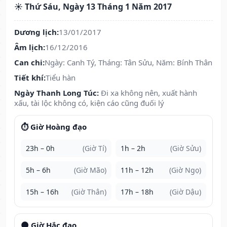
☀️ Thứ Sáu, Ngày 13 Tháng 1 Năm 2017
Dương lịch:
13/01/2017
Âm lịch:
16/12/2016
Can chi:
Ngày: Canh Tý, Tháng: Tân Sửu, Năm: Bính Thân
Tiết khí:
Tiểu hàn
Ngày Thanh Long Túc:
Đi xa không nên, xuất hành
xấu, tài lộc không có, kiện cáo cũng đuối lý
⏱️ Giờ Hoàng đạo
23h – 0h
(Giờ Tí)
1h – 2h
(Giờ Sửu)
5h – 6h
(Giờ Mão)
11h – 12h
(Giờ Ngọ)
15h – 16h
(Giờ Thân)
17h – 18h
(Giờ Dậu)
🌑 Giờ Hắc đạo