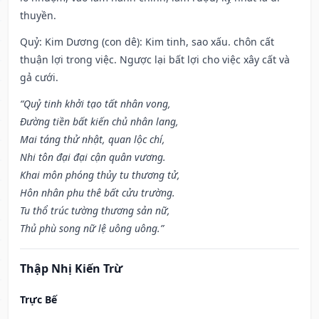
thuyền.
Quỷ: Kim Dương (con dê): Kim tinh, sao xấu. chôn cất
thuận lợi trong việc. Ngược lại bất lợi cho việc xây cất và
gả cưới.
“Quỷ tinh khởi tạo tất nhân vong,
Đường tiền bất kiến chủ nhân lang,
Mai táng thử nhật, quan lộc chí,
Nhi tôn đại đại cận quân vương.
Khai môn phóng thủy tu thương tử,
Hôn nhân phu thê bất cửu trường.
Tu thổ trúc tường thương sản nữ,
Thủ phù song nữ lệ uông uông.”
Thập Nhị Kiến Trừ
Trực Bế