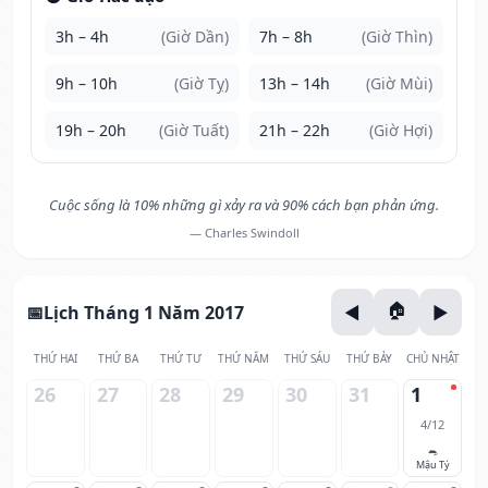
3h – 4h
(Giờ Dần)
7h – 8h
(Giờ Thìn)
9h – 10h
(Giờ Tỵ)
13h – 14h
(Giờ Mùi)
19h – 20h
(Giờ Tuất)
21h – 22h
(Giờ Hợi)
Cuộc sống là 10% những gì xảy ra và 90% cách bạn phản ứng.
— Charles Swindoll
Lịch Tháng 1 Năm 2017
THỨ HAI
THỨ BA
THỨ TƯ
THỨ NĂM
THỨ SÁU
THỨ BẢY
CHỦ NHẬT
26
27
28
29
30
31
1
4/12
🐀
Mậu Tý