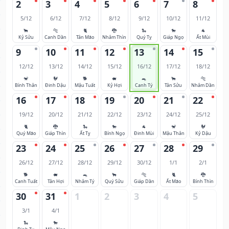
2
3
4
5
6
7
8
5/12
6/12
7/12
8/12
9/12
10/12
11/12
🐂
🐅
🐈
🐉
🐍
🐎
🐐
Kỷ Sửu
Canh Dần
Tân Mão
Nhâm Thìn
Quý Tỵ
Giáp Ngọ
Ất Mùi
9
10
11
12
13
14
15
12/12
13/12
14/12
15/12
16/12
17/12
18/12
🐒
🐓
🐕
🐖
🐀
🐂
🐅
Bính Thân
Đinh Dậu
Mậu Tuất
Kỷ Hợi
Canh Tý
Tân Sửu
Nhâm Dần
16
17
18
19
20
21
22
19/12
20/12
21/12
22/12
23/12
24/12
25/12
🐈
🐉
🐍
🐎
🐐
🐒
🐓
Quý Mão
Giáp Thìn
Ất Tỵ
Bính Ngọ
Đinh Mùi
Mậu Thân
Kỷ Dậu
23
24
25
26
27
28
29
26/12
27/12
28/12
29/12
30/12
1/1
2/1
🐕
🐖
🐀
🐂
🐅
🐈
🐉
Canh Tuất
Tân Hợi
Nhâm Tý
Quý Sửu
Giáp Dần
Ất Mão
Bính Thìn
30
31
1
2
3
4
5
3/1
4/1
🐍
🐎