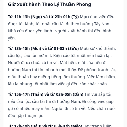
Giờ xuất hành Theo Lý Thuần Phong
Từ 11h-13h (Ngọ) và từ 23h-01h (Tý)
Mọi công việc đều
được tốt lành, tốt nhất cầu tài đi theo hướng Tây Nam –
Nhà cửa được yên lành. Người xuất hành thì đều bình
yên.
Từ 13h-15h (Mùi) và từ 01-03h (Sửu)
Mưu sự khó thành,
cầu lộc, cầu tài mờ mịt. Kiện cáo tốt nhất nên hoãn lại.
Người đi xa chưa có tin về. Mất tiền, mất của nếu đi
hướng Nam thì tìm nhanh mới thấy. Đề phòng tranh cãi,
mâu thuẫn hay miệng tiếng tầm thường. Việc làm chậm,
lâu la nhưng tốt nhất làm việc gì đều cần chắc chắn.
Từ 15h-17h (Thân) và từ 03h-05h (Dần)
Tin vui sắp tới,
nếu cầu lộc, cầu tài thì đi hướng Nam. Đi công việc gặp
gỡ có nhiều may mắn. Người đi có tin về. Nếu chăn nuôi
đều gặp thuận lợi.
Từ 17h-19h (Dậu) và từ 05h-07h (Mão)
Hay tranh luận,