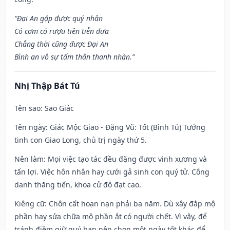
“Đại An gặp được quý nhân
Có cơm có rượu tiền tiễn đưa
Chẳng thời cũng được Đại An
Bình an vô sự tấm thân thanh nhàn.”
Nhị Thập Bát Tú
Tên sao
: Sao Giác
Tên ngày
: Giác Mộc Giao - Đặng Vũ: Tốt (Bình Tú) Tướng
tinh con Giao Long, chủ trị ngày thứ 5.
Nên làm
: Mọi việc tạo tác đều đặng được vinh xương và
tấn lợi. Việc hôn nhân hay cưới gả sinh con quý tử. Công
danh thăng tiến, khoa cử đỗ đạt cao.
Kiêng cữ
: Chôn cất hoạn nạn phải ba năm. Dù xây đắp mộ
phần hay sửa chữa mộ phần ắt có người chết. Vì vậy, để
tránh điềm giữ quý bạn nên chọn một ngày tốt khác để