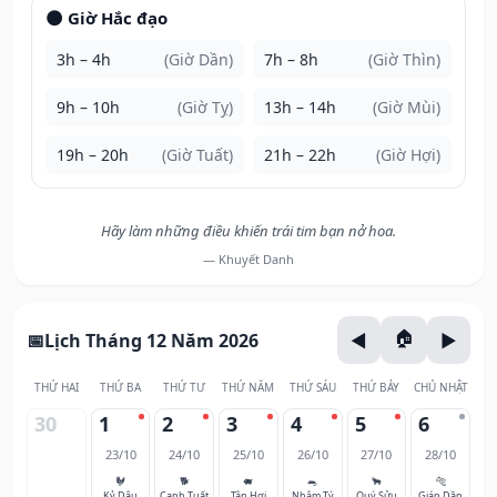
🌑 Giờ Hắc đạo
3h – 4h
(Giờ Dần)
7h – 8h
(Giờ Thìn)
9h – 10h
(Giờ Tỵ)
13h – 14h
(Giờ Mùi)
19h – 20h
(Giờ Tuất)
21h – 22h
(Giờ Hợi)
Hãy làm những điều khiến trái tim bạn nở hoa.
— Khuyết Danh
Lịch Tháng 12 Năm 2026
THỨ HAI
THỨ BA
THỨ TƯ
THỨ NĂM
THỨ SÁU
THỨ BẢY
CHỦ NHẬT
30
1
2
3
4
5
6
23/10
24/10
25/10
26/10
27/10
28/10
🐓
🐕
🐖
🐀
🐂
🐅
Kỷ Dậu
Canh Tuất
Tân Hợi
Nhâm Tý
Quý Sửu
Giáp Dần