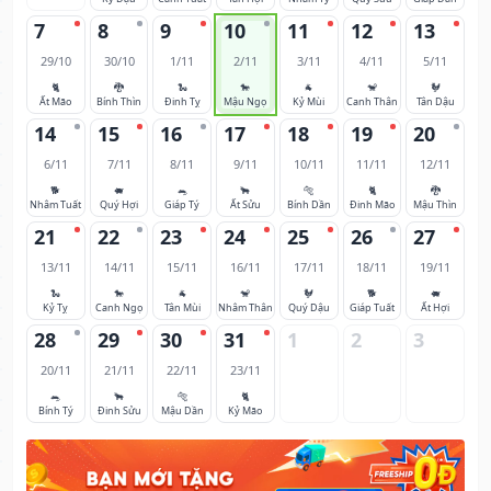
7
8
9
10
11
12
13
29/10
30/10
1/11
2/11
3/11
4/11
5/11
🐈
🐉
🐍
🐎
🐐
🐒
🐓
Ất Mão
Bính Thìn
Đinh Tỵ
Mậu Ngọ
Kỷ Mùi
Canh Thân
Tân Dậu
14
15
16
17
18
19
20
6/11
7/11
8/11
9/11
10/11
11/11
12/11
🐕
🐖
🐀
🐂
🐅
🐈
🐉
Nhâm Tuất
Quý Hợi
Giáp Tý
Ất Sửu
Bính Dần
Đinh Mão
Mậu Thìn
21
22
23
24
25
26
27
13/11
14/11
15/11
16/11
17/11
18/11
19/11
🐍
🐎
🐐
🐒
🐓
🐕
🐖
Kỷ Tỵ
Canh Ngọ
Tân Mùi
Nhâm Thân
Quý Dậu
Giáp Tuất
Ất Hợi
28
29
30
31
1
2
3
20/11
21/11
22/11
23/11
🐀
🐂
🐅
🐈
Bính Tý
Đinh Sửu
Mậu Dần
Kỷ Mão