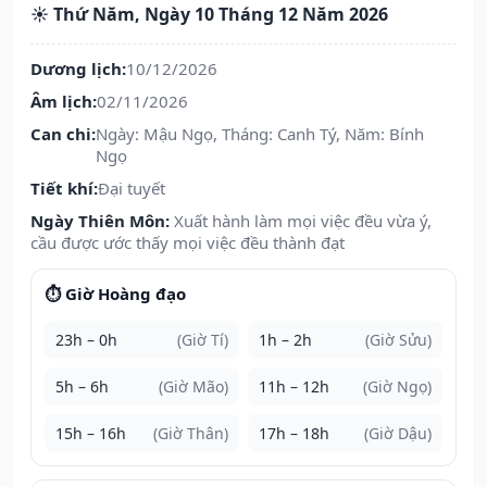
☀️ Thứ Năm, Ngày 10 Tháng 12 Năm 2026
Dương lịch:
10/12/2026
Âm lịch:
02/11/2026
Can chi:
Ngày: Mậu Ngọ, Tháng: Canh Tý, Năm: Bính
Ngọ
Tiết khí:
Đại tuyết
Ngày Thiên Môn:
Xuất hành làm mọi việc đều vừa ý,
cầu được ước thấy mọi việc đều thành đạt
⏱️ Giờ Hoàng đạo
23h – 0h
(Giờ Tí)
1h – 2h
(Giờ Sửu)
5h – 6h
(Giờ Mão)
11h – 12h
(Giờ Ngọ)
15h – 16h
(Giờ Thân)
17h – 18h
(Giờ Dậu)