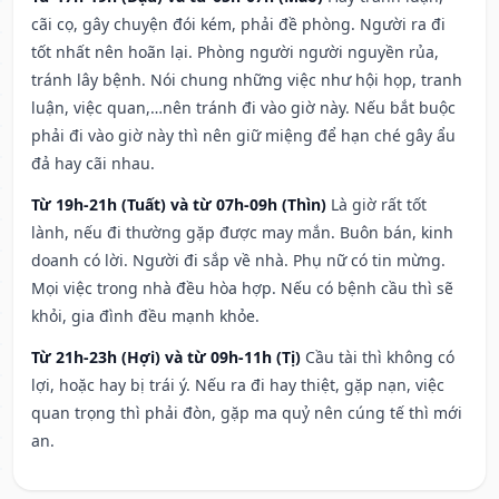
cãi cọ, gây chuyện đói kém, phải đề phòng. Người ra đi
tốt nhất nên hoãn lại. Phòng người người nguyền rủa,
tránh lây bệnh. Nói chung những việc như hội họp, tranh
luận, việc quan,…nên tránh đi vào giờ này. Nếu bắt buộc
phải đi vào giờ này thì nên giữ miệng để hạn ché gây ẩu
đả hay cãi nhau.
Từ 19h-21h (Tuất) và từ 07h-09h (Thìn)
Là giờ rất tốt
lành, nếu đi thường gặp được may mắn. Buôn bán, kinh
doanh có lời. Người đi sắp về nhà. Phụ nữ có tin mừng.
Mọi việc trong nhà đều hòa hợp. Nếu có bệnh cầu thì sẽ
khỏi, gia đình đều mạnh khỏe.
Từ 21h-23h (Hợi) và từ 09h-11h (Tị)
Cầu tài thì không có
lợi, hoặc hay bị trái ý. Nếu ra đi hay thiệt, gặp nạn, việc
quan trọng thì phải đòn, gặp ma quỷ nên cúng tế thì mới
an.