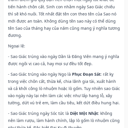
tiến hành chôn cất. Sinh con nhằm ngày Sao Giác chiếu
thì sẽ khó nuôi. Tốt nhất đặt tên con theo tên của Sao nó
mới được an toàn. Không dùng tên sao này có thể dùng
tên Sao của tháng hay của năm cũng mang ý nghĩa tương
đương.
Ngoại lệ
:
- Sao Giác trúng vào ngày Dần là Đăng Viên mang ý nghĩa
được ngôi vị cao cả, hay mọi sự đều tốt đẹp.
- Sao Giác trúng vào ngày Ngọ là
Phục Đoạn Sát
: rất kỵ
trong việc chôn cất, thừa kế, chia lãnh gia tài, xuất hành
và cả khởi công lò nhuộm hoặc lò gốm. Tuy nhiên sao Giác
vào ngày này lại nên làm các việc như lấp hang lỗ, xây
tường, dứt vú trẻ em, làm cầu tiêu, kết dứt điều hung hại.
- Sao Giác trúng ngày Sóc tức là
Diệt Một Nhật
: không
nên làm rượu, làm hành chính, lập lò gốm lò nhuộm cũng
như thừa kế. Đặc biệt Đại Kỵ đi thuyền.