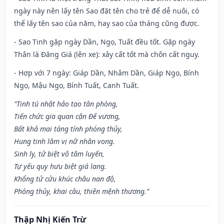
ngày này nên lấy tên Sao đặt tên cho trẻ để dễ nuôi, có
thể lấy tên sao của năm, hay sao của tháng cũng được.
- Sao Tinh gặp ngày Dần, Ngọ, Tuất đều tốt. Gặp ngày
Thân là Đăng Giá (lên xe): xây cất tốt mà chôn cất nguy.
- Hợp với 7 ngày: Giáp Dần, Nhâm Dần, Giáp Ngọ, Bính
Ngọ, Mậu Ngọ, Bính Tuất, Canh Tuất.
“Tinh tú nhật hảo tạo tân phòng,
Tiến chức gia quan cận Đế vương,
Bất khả mai táng tính phóng thủy,
Hung tinh lâm vị nữ nhân vong.
Sinh ly, tử biệt vô tâm luyến,
Tự yếu quy hưu biệt giá lang.
Khổng tử cửu khúc châu nan độ,
Phóng thủy, khai câu, thiên mệnh thương.”
Thập Nhị Kiến Trừ