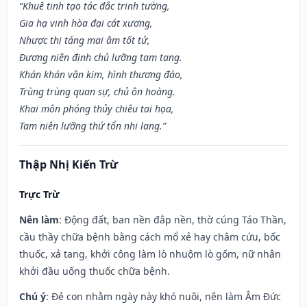
“Khuê tinh tạo tác đắc trinh tường,
Gia hạ vinh hòa đại cát xương,
Nhược thị táng mai âm tốt tử,
Đương niên định chủ lưỡng tam tang.
Khán khán vận kim, hình thương đáo,
Trùng trùng quan sự, chủ ôn hoàng.
Khai môn phóng thủy chiêu tai họa,
Tam niên lưỡng thứ tổn nhi lang.”
Thập Nhị Kiến Trừ
Trực Trừ
Nên làm
: Động đất, ban nền đắp nền, thờ cúng Táo Thần,
cầu thầy chữa bệnh bằng cách mổ xẻ hay châm cứu, bốc
thuốc, xả tang, khởi công làm lò nhuộm lò gốm, nữ nhân
khởi đầu uống thuốc chữa bệnh.
Chú ý
: Đẻ con nhằm ngày này khó nuôi, nên làm Âm Đức