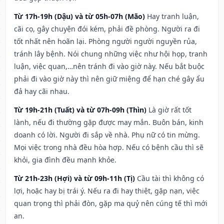
Từ 17h-19h (Dậu) và từ 05h-07h (Mão)
Hay tranh luận,
cãi cọ, gây chuyện đói kém, phải đề phòng. Người ra đi
tốt nhất nên hoãn lại. Phòng người người nguyền rủa,
tránh lây bệnh. Nói chung những việc như hội họp, tranh
luận, việc quan,…nên tránh đi vào giờ này. Nếu bắt buộc
phải đi vào giờ này thì nên giữ miệng để hạn ché gây ẩu
đả hay cãi nhau.
Từ 19h-21h (Tuất) và từ 07h-09h (Thìn)
Là giờ rất tốt
lành, nếu đi thường gặp được may mắn. Buôn bán, kinh
doanh có lời. Người đi sắp về nhà. Phụ nữ có tin mừng.
Mọi việc trong nhà đều hòa hợp. Nếu có bệnh cầu thì sẽ
khỏi, gia đình đều mạnh khỏe.
Từ 21h-23h (Hợi) và từ 09h-11h (Tị)
Cầu tài thì không có
lợi, hoặc hay bị trái ý. Nếu ra đi hay thiệt, gặp nạn, việc
quan trọng thì phải đòn, gặp ma quỷ nên cúng tế thì mới
an.