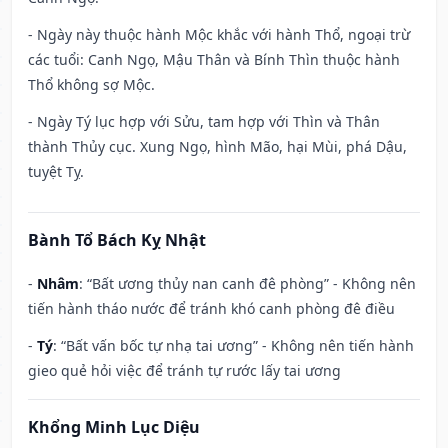
- Ngày này thuộc hành Mộc khắc với hành Thổ, ngoại trừ
các tuổi: Canh Ngọ, Mậu Thân và Bính Thìn thuộc hành
Thổ không sợ Mộc.
- Ngày Tý lục hợp với Sửu, tam hợp với Thìn và Thân
thành Thủy cục. Xung Ngọ, hình Mão, hại Mùi, phá Dậu,
tuyệt Tỵ.
Bành Tổ Bách Kỵ Nhật
-
Nhâm
: “Bất ương thủy nan canh đê phòng” - Không nên
tiến hành tháo nước để tránh khó canh phòng đê điều
-
Tý
: “Bất vấn bốc tự nhạ tai ương” - Không nên tiến hành
gieo quẻ hỏi việc để tránh tự rước lấy tai ương
Khổng Minh Lục Diệu