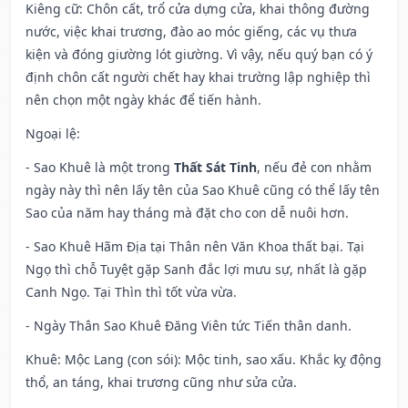
Kiêng cữ
: Chôn cất, trổ cửa dựng cửa, khai thông đường
nước, việc khai trương, đào ao móc giếng, các vụ thưa
kiện và đóng giường lót giường. Vì vậy, nếu quý bạn có ý
định chôn cất người chết hay khai trường lập nghiệp thì
nên chọn một ngày khác để tiến hành.
Ngoại lệ
:
- Sao Khuê là một trong
Thất Sát Tinh
, nếu đẻ con nhằm
ngày này thì nên lấy tên của Sao Khuê cũng có thể lấy tên
Sao của năm hay tháng mà đặt cho con dễ nuôi hơn.
- Sao Khuê Hãm Địa tại Thân nên Văn Khoa thất bại. Tại
Ngọ thì chỗ Tuyệt gặp Sanh đắc lợi mưu sự, nhất là gặp
Canh Ngọ. Tại Thìn thì tốt vừa vừa.
- Ngày Thân Sao Khuê Đăng Viên tức Tiến thân danh.
Khuê: Mộc Lang (con sói): Mộc tinh, sao xấu. Khắc kỵ động
thổ, an táng, khai trương cũng như sửa cửa.