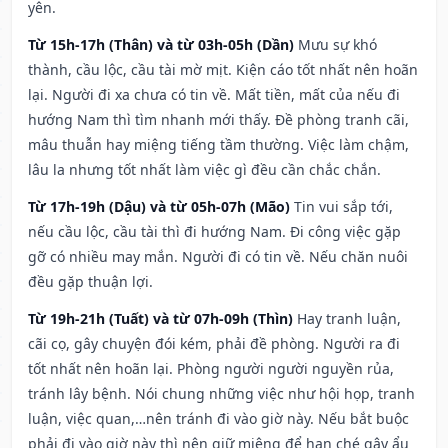
yên.
Từ 15h-17h (Thân) và từ 03h-05h (Dần)
Mưu sự khó
thành, cầu lộc, cầu tài mờ mịt. Kiện cáo tốt nhất nên hoãn
lại. Người đi xa chưa có tin về. Mất tiền, mất của nếu đi
hướng Nam thì tìm nhanh mới thấy. Đề phòng tranh cãi,
mâu thuẫn hay miệng tiếng tầm thường. Việc làm chậm,
lâu la nhưng tốt nhất làm việc gì đều cần chắc chắn.
Từ 17h-19h (Dậu) và từ 05h-07h (Mão)
Tin vui sắp tới,
nếu cầu lộc, cầu tài thì đi hướng Nam. Đi công việc gặp
gỡ có nhiều may mắn. Người đi có tin về. Nếu chăn nuôi
đều gặp thuận lợi.
Từ 19h-21h (Tuất) và từ 07h-09h (Thìn)
Hay tranh luận,
cãi cọ, gây chuyện đói kém, phải đề phòng. Người ra đi
tốt nhất nên hoãn lại. Phòng người người nguyền rủa,
tránh lây bệnh. Nói chung những việc như hội họp, tranh
luận, việc quan,…nên tránh đi vào giờ này. Nếu bắt buộc
phải đi vào giờ này thì nên giữ miệng để hạn ché gây ẩu