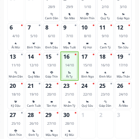
28/9
29/9
1/10
2/10
3/10
🐅
🐈
🐉
🐍
🐎
Canh Dần
Tân Mão
Nhâm Thìn
Quý Tỵ
Giáp Ngọ
6
7
8
9
10
11
12
4/10
5/10
6/10
7/10
8/10
9/10
10/10
🐐
🐒
🐓
🐕
🐖
🐀
🐂
Ất Mùi
Bính Thân
Đinh Dậu
Mậu Tuất
Kỷ Hợi
Canh Tý
Tân Sửu
13
14
15
16
17
18
19
11/10
12/10
13/10
14/10
15/10
16/10
17/10
🐅
🐈
🐉
🐍
🐎
🐐
🐒
Nhâm Dần
Quý Mão
Giáp Thìn
Ất Tỵ
Bính Ngọ
Đinh Mùi
Mậu Thân
20
21
22
23
24
25
26
18/10
19/10
20/10
21/10
22/10
23/10
24/10
🐓
🐕
🐖
🐀
🐂
🐅
🐈
Kỷ Dậu
Canh Tuất
Tân Hợi
Nhâm Tý
Quý Sửu
Giáp Dần
Ất Mão
27
28
29
30
1
2
3
25/10
26/10
27/10
28/10
🐉
🐍
🐎
🐐
Bính Thìn
Đinh Tỵ
Mậu Ngọ
Kỷ Mùi