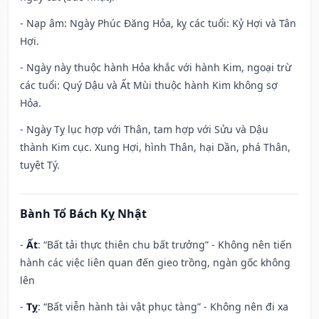
- Nạp âm: Ngày Phúc Đăng Hỏa, kỵ các tuổi: Kỷ Hợi và Tân
Hợi.
- Ngày này thuộc hành Hỏa khắc với hành Kim, ngoại trừ
các tuổi: Quý Dậu và Ất Mùi thuộc hành Kim không sợ
Hỏa.
- Ngày Tỵ lục hợp với Thân, tam hợp với Sửu và Dậu
thành Kim cục. Xung Hợi, hình Thân, hại Dần, phá Thân,
tuyệt Tý.
Bành Tổ Bách Kỵ Nhật
-
Ất
: “Bất tải thực thiên chu bất trưởng” - Không nên tiến
hành các việc liên quan đến gieo trồng, ngàn gốc không
lên
-
Tỵ
: “Bất viễn hành tài vật phục tàng” - Không nên đi xa