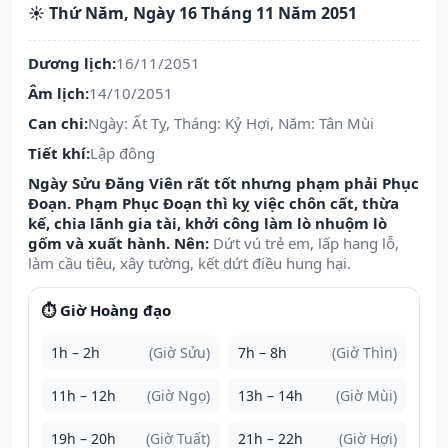
☀️ Thứ Năm, Ngày 16 Tháng 11 Năm 2051
Dương lịch:
16/11/2051
Âm lịch:
14/10/2051
Can chi:
Ngày: Ất Tỵ, Tháng: Kỷ Hợi, Năm: Tân Mùi
Tiết khí:
Lập đông
Ngày Sửu Đăng Viên rất tốt nhưng phạm phải Phục
Đoạn. Phạm Phục Đoạn thì kỵ việc chôn cất, thừa
kế, chia lãnh gia tài, khởi công làm lò nhuộm lò
gốm và xuất hành. Nên:
Dứt vú trẻ em, lấp hang lỗ,
làm cầu tiêu, xây tường, kết dứt điều hung hại.
⏱️ Giờ Hoàng đạo
1h – 2h
(Giờ Sửu)
7h – 8h
(Giờ Thìn)
11h – 12h
(Giờ Ngọ)
13h – 14h
(Giờ Mùi)
19h – 20h
(Giờ Tuất)
21h – 22h
(Giờ Hợi)