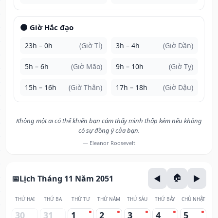
🌑 Giờ Hắc đạo
23h – 0h
(Giờ Tí)
3h – 4h
(Giờ Dần)
5h – 6h
(Giờ Mão)
9h – 10h
(Giờ Tỵ)
15h – 16h
(Giờ Thân)
17h – 18h
(Giờ Dậu)
Không một ai có thể khiến bạn cảm thấy mình thấp kém nếu không
có sự đồng ý của bạn.
— Eleanor Roosevelt
Lịch Tháng 11 Năm 2051
THỨ HAI
THỨ BA
THỨ TƯ
THỨ NĂM
THỨ SÁU
THỨ BẢY
CHỦ NHẬT
30
31
1
2
3
4
5