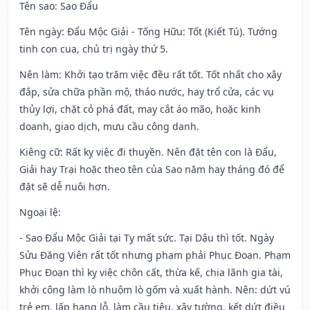
Tên sao
: Sao Đẩu
Tên ngày
: Đẩu Mộc Giải - Tống Hữu: Tốt (Kiết Tú). Tướng
tinh con cua, chủ trị ngày thứ 5.
Nên làm
: Khởi tạo trăm việc đều rất tốt. Tốt nhất cho xây
đắp, sửa chữa phần mộ, tháo nước, hay trổ cửa, các vụ
thủy lợi, chặt cỏ phá đất, may cắt áo mão, hoặc kinh
doanh, giao dịch, mưu cầu công danh.
Kiêng cữ
: Rất kỵ việc đi thuyền. Nên đặt tên con là Đẩu,
Giải hay Trại hoặc theo tên của Sao năm hay tháng đó để
đặt sẽ dễ nuôi hơn.
Ngoại lệ
:
- Sao Đẩu Mộc Giải tại Tỵ mất sức. Tại Dậu thì tốt. Ngày
Sửu Đăng Viên rất tốt nhưng phạm phải Phục Đoạn. Phạm
Phục Đoạn thì kỵ việc chôn cất, thừa kế, chia lãnh gia tài,
khởi công làm lò nhuộm lò gốm và xuất hành. Nên: dứt vú
trẻ em, lấp hang lỗ, làm cầu tiêu, xây tường, kết dứt điều