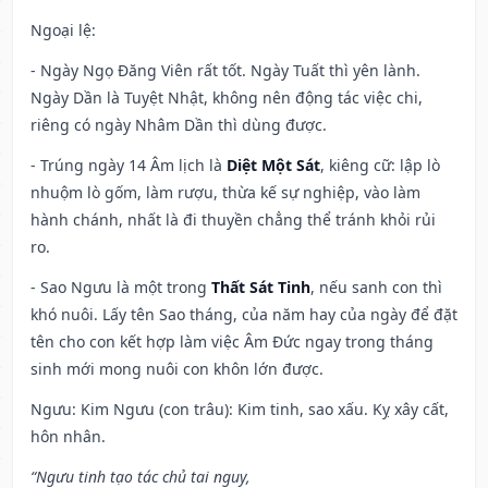
Ngoại lệ
:
- Ngày Ngọ Đăng Viên rất tốt. Ngày Tuất thì yên lành.
Ngày Dần là Tuyệt Nhật, không nên động tác việc chi,
riêng có ngày Nhâm Dần thì dùng được.
- Trúng ngày 14 Âm lịch là
Diệt Một Sát
, kiêng cữ: lập lò
nhuộm lò gốm, làm rượu, thừa kế sự nghiệp, vào làm
hành chánh, nhất là đi thuyền chẳng thể tránh khỏi rủi
ro.
- Sao Ngưu là một trong
Thất Sát Tinh
, nếu sanh con thì
khó nuôi. Lấy tên Sao tháng, của năm hay của ngày để đặt
tên cho con kết hợp làm việc Âm Đức ngay trong tháng
sinh mới mong nuôi con khôn lớn được.
Ngưu: Kim Ngưu (con trâu): Kim tinh, sao xấu. Kỵ xây cất,
hôn nhân.
“Ngưu tinh tạo tác chủ tai nguy,