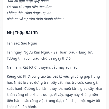
“Đại An gặp được quý nhân
Có cơm có rượu tiền tiễn đưa
Chẳng thời cũng được Đại An
Bình an vô sự tấm thân thanh nhàn.”
Nhị Thập Bát Tú
Tên sao
: Sao Ngưu
Tên ngày
: Ngưu Kim Ngưu - Sái Tuân: Xấu (Hung Tú).
Tướng tinh con trâu, chủ trị ngày thứ 6.
Nên làm
: Rất tốt đi thuyền, cắt may áo mão.
Kiêng cữ
: Khởi công tạo tác bất kỳ việc gì cũng gặp hung
hại. Nhất là việc dựng trại, xây cất nhà, trổ cửa, cưới gả,
xuất hành đường bộ, làm thủy lợi, nuôi tằm, gieo cấy, khai
khẩn cũng như khai trương. Vì vậy, ngày này không nên
tiến hành các công việc trọng đại, nên chọn một ngày tốt
khác để tiến hành.