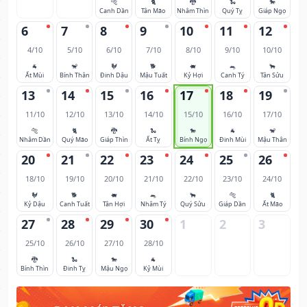
🐅
🐈
🐉
🐍
🐎
Canh Dần
Tân Mão
Nhâm Thìn
Quý Tỵ
Giáp Ngọ
6
7
8
9
10
11
12
4/10
5/10
6/10
7/10
8/10
9/10
10/10
🐐
🐒
🐓
🐕
🐖
🐀
🐂
Ất Mùi
Bính Thân
Đinh Dậu
Mậu Tuất
Kỷ Hợi
Canh Tý
Tân Sửu
13
14
15
16
17
18
19
11/10
12/10
13/10
14/10
15/10
16/10
17/10
🐅
🐈
🐉
🐍
🐎
🐐
🐒
Nhâm Dần
Quý Mão
Giáp Thìn
Ất Tỵ
Bính Ngọ
Đinh Mùi
Mậu Thân
20
21
22
23
24
25
26
18/10
19/10
20/10
21/10
22/10
23/10
24/10
🐓
🐕
🐖
🐀
🐂
🐅
🐈
Kỷ Dậu
Canh Tuất
Tân Hợi
Nhâm Tý
Quý Sửu
Giáp Dần
Ất Mão
27
28
29
30
1
2
3
25/10
26/10
27/10
28/10
🐉
🐍
🐎
🐐
Bính Thìn
Đinh Tỵ
Mậu Ngọ
Kỷ Mùi