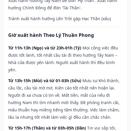
Xuất hành hướng Tây Nam để đón 'Hỷ Thần'. Xuất hành
hướng Chính Đông để đón 'Tài Thần'.
Tránh xuất hành hướng Lên Trời gặp Hạc Thần (xấu)
Giờ xuất hành Theo Lý Thuần Phong
Từ 11h-13h (Ngọ) và từ 23h-01h (Tý)
Mọi công việc đều
được tốt lành, tốt nhất cầu tài đi theo hướng Tây Nam –
Nhà cửa được yên lành. Người xuất hành thì đều bình
yên.
Từ 13h-15h (Mùi) và từ 01-03h (Sửu)
Mưu sự khó thành,
cầu lộc, cầu tài mờ mịt. Kiện cáo tốt nhất nên hoãn lại.
Người đi xa chưa có tin về. Mất tiền, mất của nếu đi
hướng Nam thì tìm nhanh mới thấy. Đề phòng tranh cãi,
mâu thuẫn hay miệng tiếng tầm thường. Việc làm chậm,
lâu la nhưng tốt nhất làm việc gì đều cần chắc chắn.
Từ 15h-17h (Thân) và từ 03h-05h (Dần)
Tin vui sắp tới,