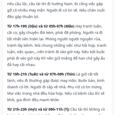
nếu cầu lộc, cầu tài thì đi hướng Nam. Đi công việc gặp
gỡ có nhiều may mắn. Người đi có tin về. Nếu chăn nuôi
đều gặp thuận lợi.
Từ 17h-19h (Dậu) và từ 05h-07h (Mão)
Hay tranh luận,
cãi cọ, gây chuyện đói kém, phải đề phòng. Người ra đi
tốt nhất nên hoãn lại. Phòng người người nguyền rủa,
tránh lây bệnh. Nói chung những việc như hội họp, tranh
luận, việc quan,…nên tránh đi vào giờ này. Nếu bắt buộc
phải đi vào giờ này thì nên giữ miệng để hạn ché gây ẩu
đả hay cãi nhau.
Từ 19h-21h (Tuất) và từ 07h-09h (Thìn)
Là giờ rất tốt
lành, nếu đi thường gặp được may mắn. Buôn bán, kinh
doanh có lời. Người đi sắp về nhà. Phụ nữ có tin mừng.
Mọi việc trong nhà đều hòa hợp. Nếu có bệnh cầu thì sẽ
khỏi, gia đình đều mạnh khỏe.
Từ 21h-23h (Hợi) và từ 09h-11h (Tị)
Cầu tài thì không có