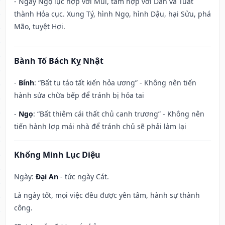
- Ngày Ngọ lục hợp với Mùi, tam hợp với Dần và Tuất
thành Hỏa cục. Xung Tý, hình Ngọ, hình Dậu, hại Sửu, phá
Mão, tuyệt Hợi.
Bành Tổ Bách Kỵ Nhật
-
Bính
: “Bất tu táo tất kiến hỏa ương” - Không nên tiến
hành sửa chữa bếp để tránh bị hỏa tai
-
Ngọ
: “Bất thiêm cái thất chủ canh trương” - Không nên
tiến hành lợp mái nhà để tránh chủ sẽ phải làm lại
Khổng Minh Lục Diệu
Ngày:
Đại An
- tức ngày Cát.
Là ngày tốt, mọi việc đều được yên tâm, hành sự thành
công.