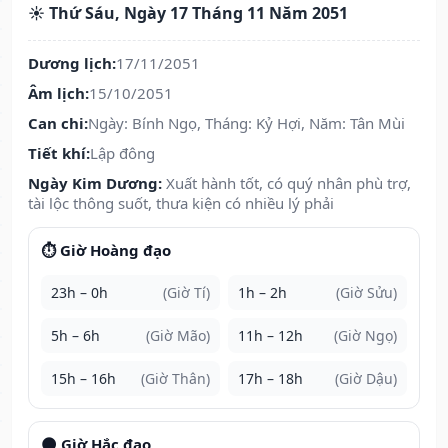
☀️ Thứ Sáu, Ngày 17 Tháng 11 Năm 2051
Dương lịch:
17/11/2051
Âm lịch:
15/10/2051
Can chi:
Ngày: Bính Ngọ, Tháng: Kỷ Hợi, Năm: Tân Mùi
Tiết khí:
Lập đông
Ngày Kim Dương:
Xuất hành tốt, có quý nhân phù trợ,
tài lộc thông suốt, thưa kiện có nhiều lý phải
⏱️ Giờ Hoàng đạo
23h – 0h
(Giờ Tí)
1h – 2h
(Giờ Sửu)
5h – 6h
(Giờ Mão)
11h – 12h
(Giờ Ngọ)
15h – 16h
(Giờ Thân)
17h – 18h
(Giờ Dậu)
🌑 Giờ Hắc đạo