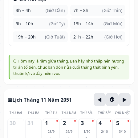
3h – 4h
(Giờ Dần)
7h – 8h
(Giờ Thìn)
9h – 10h
(Giờ Tỵ)
13h – 14h
(Giờ Mùi)
19h – 20h
(Giờ Tuất)
21h – 22h
(Giờ Hợi)
🌕 Hôm nay là rằm giữa tháng. Bạn hãy nhớ thắp nén hương
tri ân tổ tiên. Chúc bạn đón nửa cuối tháng thật bình yên,
thuận lợi và đầy niềm vui.
Lịch Tháng 11 Năm 2051
THỨ HAI
THỨ BA
THỨ TƯ
THỨ NĂM
THỨ SÁU
THỨ BẢY
CHỦ NHẬT
30
31
1
2
3
4
5
28/9
29/9
1/10
2/10
3/10