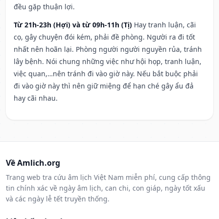
đều gặp thuận lợi.
Từ 21h-23h (Hợi) và từ 09h-11h (Tị)
Hay tranh luận, cãi
cọ, gây chuyện đói kém, phải đề phòng. Người ra đi tốt
nhất nên hoãn lại. Phòng người người nguyền rủa, tránh
lây bệnh. Nói chung những việc như hội họp, tranh luận,
việc quan,…nên tránh đi vào giờ này. Nếu bắt buộc phải
đi vào giờ này thì nên giữ miệng để hạn ché gây ẩu đả
hay cãi nhau.
Về Amlich.org
Trang web tra cứu âm lịch Việt Nam miễn phí, cung cấp thông
tin chính xác về ngày âm lịch, can chi, con giáp, ngày tốt xấu
và các ngày lễ tết truyền thống.