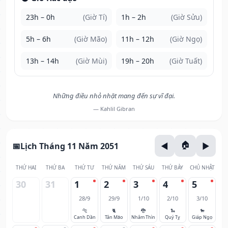
23h – 0h
(Giờ Tí)
1h – 2h
(Giờ Sửu)
5h – 6h
(Giờ Mão)
11h – 12h
(Giờ Ngọ)
13h – 14h
(Giờ Mùi)
19h – 20h
(Giờ Tuất)
Những điều nhỏ nhặt mang đến sự vĩ đại.
— Kahlil Gibran
Lịch Tháng 11 Năm 2051
THỨ HAI
THỨ BA
THỨ TƯ
THỨ NĂM
THỨ SÁU
THỨ BẢY
CHỦ NHẬT
30
31
1
2
3
4
5
28/9
29/9
1/10
2/10
3/10
🐅
🐈
🐉
🐍
🐎
Canh Dần
Tân Mão
Nhâm Thìn
Quý Tỵ
Giáp Ngọ