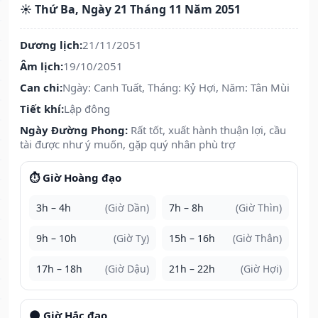
☀️ Thứ Ba, Ngày 21 Tháng 11 Năm 2051
Dương lịch:
21/11/2051
Âm lịch:
19/10/2051
Can chi:
Ngày: Canh Tuất, Tháng: Kỷ Hợi, Năm: Tân Mùi
Tiết khí:
Lập đông
Ngày Đường Phong:
Rất tốt, xuất hành thuận lợi, cầu
tài được như ý muốn, gặp quý nhân phù trợ
⏱️ Giờ Hoàng đạo
3h – 4h
(Giờ Dần)
7h – 8h
(Giờ Thìn)
9h – 10h
(Giờ Tỵ)
15h – 16h
(Giờ Thân)
17h – 18h
(Giờ Dậu)
21h – 22h
(Giờ Hợi)
🌑 Giờ Hắc đạo