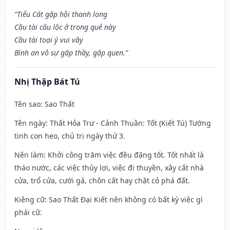
“Tiểu Cát gặp hội thanh long
Cầu tài cầu lộc ở trong quẻ này
Cầu tài toại ý vui vầy
Bình an vô sự gặp thầy, gặp quen.”
Nhị Thập Bát Tú
Tên sao
: Sao Thất
Tên ngày
: Thất Hỏa Trư - Cảnh Thuần: Tốt (Kiết Tú) Tướng
tinh con heo, chủ trị ngày thứ 3.
Nên làm
: Khởi công trăm việc đều đặng tốt. Tốt nhất là
tháo nước, các việc thủy lợi, việc đi thuyền, xây cất nhà
cửa, trổ cửa, cưới gả, chôn cất hay chặt cỏ phá đất.
Kiêng cữ
: Sao Thất Đại Kiết nên không có bất kỳ việc gì
phải cữ.