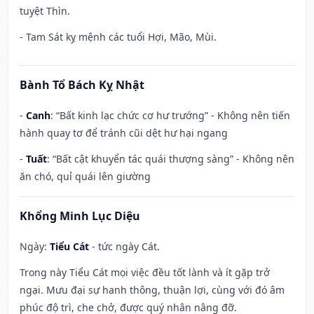
tuyệt Thìn.
- Tam Sát kỵ mệnh các tuổi Hợi, Mão, Mùi.
Bành Tổ Bách Kỵ Nhật
-
Canh
: “Bất kinh lạc chức cơ hư trướng” - Không nên tiến
hành quay tơ để tránh cũi dệt hư hại ngang
-
Tuất
: “Bất cật khuyển tác quái thượng sàng” - Không nên
ăn chó, quỉ quái lên giường
Khổng Minh Lục Diệu
Ngày:
Tiểu Cát
- tức ngày Cát.
Trong này Tiểu Cát mọi việc đều tốt lành và ít gặp trở
ngại. Mưu đại sự hanh thông, thuận lợi, cùng với đó âm
phúc độ trì, che chở, được quý nhân nâng đỡ.