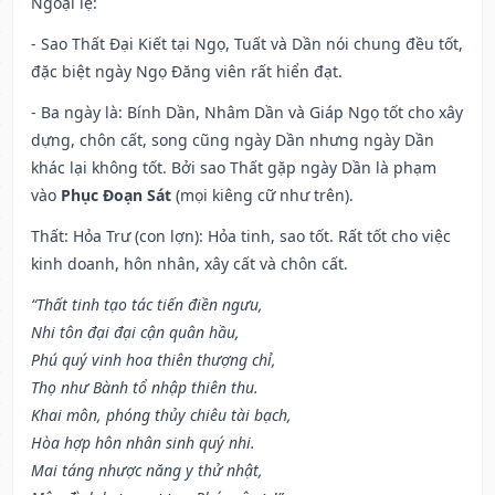
Ngoại lệ
:
- Sao Thất Đại Kiết tại Ngọ, Tuất và Dần nói chung đều tốt,
đặc biệt ngày Ngọ Đăng viên rất hiển đạt.
- Ba ngày là: Bính Dần, Nhâm Dần và Giáp Ngọ tốt cho xây
dựng, chôn cất, song cũng ngày Dần nhưng ngày Dần
khác lại không tốt. Bởi sao Thất gặp ngày Dần là phạm
vào
Phục Đoạn Sát
(mọi kiêng cữ như trên).
Thất: Hỏa Trư (con lợn): Hỏa tinh, sao tốt. Rất tốt cho việc
kinh doanh, hôn nhân, xây cất và chôn cất.
“Thất tinh tạo tác tiến điền ngưu,
Nhi tôn đại đại cận quân hầu,
Phú quý vinh hoa thiên thượng chỉ,
Thọ như Bành tổ nhập thiên thu.
Khai môn, phóng thủy chiêu tài bạch,
Hòa hợp hôn nhân sinh quý nhi.
Mai táng nhược năng y thử nhật,