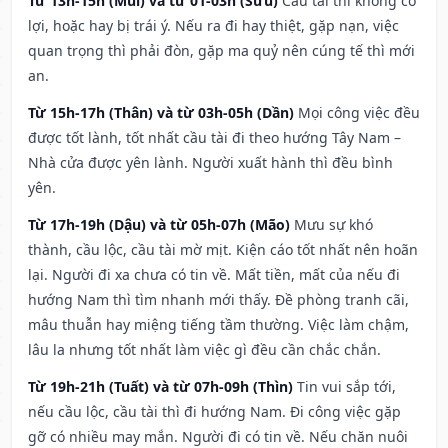
Từ 13h-15h (Mùi) và từ 01-03h (Sửu)
Cầu tài thì không có
lợi, hoặc hay bị trái ý. Nếu ra đi hay thiệt, gặp nạn, việc
quan trọng thì phải đòn, gặp ma quỷ nên cúng tế thì mới
an.
Từ 15h-17h (Thân) và từ 03h-05h (Dần)
Mọi công việc đều
được tốt lành, tốt nhất cầu tài đi theo hướng Tây Nam –
Nhà cửa được yên lành. Người xuất hành thì đều bình
yên.
Từ 17h-19h (Dậu) và từ 05h-07h (Mão)
Mưu sự khó
thành, cầu lộc, cầu tài mờ mịt. Kiện cáo tốt nhất nên hoãn
lại. Người đi xa chưa có tin về. Mất tiền, mất của nếu đi
hướng Nam thì tìm nhanh mới thấy. Đề phòng tranh cãi,
mâu thuẫn hay miệng tiếng tầm thường. Việc làm chậm,
lâu la nhưng tốt nhất làm việc gì đều cần chắc chắn.
Từ 19h-21h (Tuất) và từ 07h-09h (Thìn)
Tin vui sắp tới,
nếu cầu lộc, cầu tài thì đi hướng Nam. Đi công việc gặp
gỡ có nhiều may mắn. Người đi có tin về. Nếu chăn nuôi