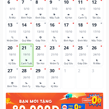
6
7
8
9
10
11
12
4/10
5/10
6/10
7/10
8/10
9/10
10/10
🐐
🐒
🐓
🐕
🐖
🐀
🐂
Ất Mùi
Bính Thân
Đinh Dậu
Mậu Tuất
Kỷ Hợi
Canh Tý
Tân Sửu
13
14
15
16
17
18
19
11/10
12/10
13/10
14/10
15/10
16/10
17/10
🐅
🐈
🐉
🐍
🐎
🐐
🐒
Nhâm Dần
Quý Mão
Giáp Thìn
Ất Tỵ
Bính Ngọ
Đinh Mùi
Mậu Thân
20
21
22
23
24
25
26
18/10
19/10
20/10
21/10
22/10
23/10
24/10
🐓
🐕
🐖
🐀
🐂
🐅
🐈
Kỷ Dậu
Canh Tuất
Tân Hợi
Nhâm Tý
Quý Sửu
Giáp Dần
Ất Mão
27
28
29
30
1
2
3
25/10
26/10
27/10
28/10
🐉
🐍
🐎
🐐
Bính Thìn
Đinh Tỵ
Mậu Ngọ
Kỷ Mùi