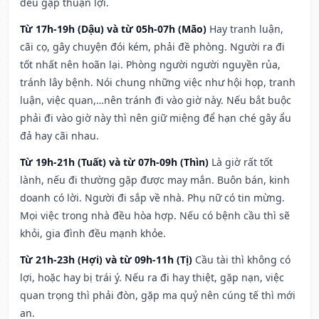
đều gặp thuận lợi.
Từ 17h-19h (Dậu) và từ 05h-07h (Mão)
Hay tranh luận,
cãi cọ, gây chuyện đói kém, phải đề phòng. Người ra đi
tốt nhất nên hoãn lại. Phòng người người nguyền rủa,
tránh lây bệnh. Nói chung những việc như hội họp, tranh
luận, việc quan,…nên tránh đi vào giờ này. Nếu bắt buộc
phải đi vào giờ này thì nên giữ miệng để hạn ché gây ẩu
đả hay cãi nhau.
Từ 19h-21h (Tuất) và từ 07h-09h (Thìn)
Là giờ rất tốt
lành, nếu đi thường gặp được may mắn. Buôn bán, kinh
doanh có lời. Người đi sắp về nhà. Phụ nữ có tin mừng.
Mọi việc trong nhà đều hòa hợp. Nếu có bệnh cầu thì sẽ
khỏi, gia đình đều mạnh khỏe.
Từ 21h-23h (Hợi) và từ 09h-11h (Tị)
Cầu tài thì không có
lợi, hoặc hay bị trái ý. Nếu ra đi hay thiệt, gặp nạn, việc
quan trọng thì phải đòn, gặp ma quỷ nên cúng tế thì mới
an.