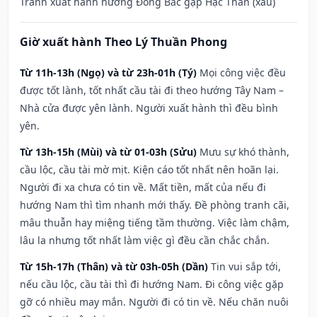
Tránh xuất hành hướng Đông Bắc gặp Hạc Thần (xấu)
Giờ xuất hành Theo Lý Thuần Phong
Từ 11h-13h (Ngọ) và từ 23h-01h (Tý)
Mọi công việc đều
được tốt lành, tốt nhất cầu tài đi theo hướng Tây Nam –
Nhà cửa được yên lành. Người xuất hành thì đều bình
yên.
Từ 13h-15h (Mùi) và từ 01-03h (Sửu)
Mưu sự khó thành,
cầu lộc, cầu tài mờ mịt. Kiện cáo tốt nhất nên hoãn lại.
Người đi xa chưa có tin về. Mất tiền, mất của nếu đi
hướng Nam thì tìm nhanh mới thấy. Đề phòng tranh cãi,
mâu thuẫn hay miệng tiếng tầm thường. Việc làm chậm,
lâu la nhưng tốt nhất làm việc gì đều cần chắc chắn.
Từ 15h-17h (Thân) và từ 03h-05h (Dần)
Tin vui sắp tới,
nếu cầu lộc, cầu tài thì đi hướng Nam. Đi công việc gặp
gỡ có nhiều may mắn. Người đi có tin về. Nếu chăn nuôi