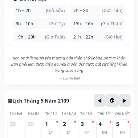
1h – 2h
(Giờ Sửu)
7h – 8h
(Giờ Thìn)
9h – 10h
(Giờ Tỵ)
15h – 16h
(Giờ Thân)
19h – 20h
(Giờ Tuất)
21h – 22h
(Giờ Hợi)
Bạn phải là người yêu thương bản thân chứ không phải ai khác.
Bạn phải làm được điều đó nếu muốn đạt được bất cứ thứ gì khác
trong cuộc sống
— Lucille Ball
Lịch Tháng 5 Năm 2109
THỨ HAI
THỨ BA
THỨ TƯ
THỨ NĂM
THỨ SÁU
THỨ BẢY
CHỦ NHẬT
29
30
1
2
3
4
5
2/4
3/4
4/4
5/4
6/4