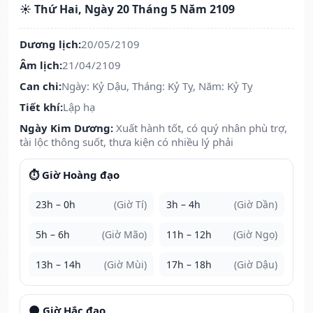
☀️ Thứ Hai, Ngày 20 Tháng 5 Năm 2109
Dương lịch:
20/05/2109
Âm lịch:
21/04/2109
Can chi:
Ngày: Kỷ Dậu, Tháng: Kỷ Tỵ, Năm: Kỷ Tỵ
Tiết khí:
Lập hạ
Ngày Kim Dương:
Xuất hành tốt, có quý nhân phù trợ,
tài lộc thông suốt, thưa kiện có nhiều lý phải
⏱️ Giờ Hoàng đạo
23h – 0h
(Giờ Tí)
3h – 4h
(Giờ Dần)
5h – 6h
(Giờ Mão)
11h – 12h
(Giờ Ngọ)
13h – 14h
(Giờ Mùi)
17h – 18h
(Giờ Dậu)
🌑 Giờ Hắc đạo