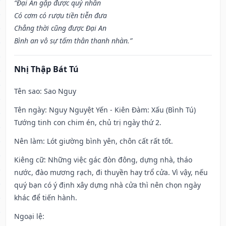
“Đại An gặp được quý nhân
Có cơm có rượu tiền tiễn đưa
Chẳng thời cũng được Đại An
Bình an vô sự tấm thân thanh nhàn.”
Nhị Thập Bát Tú
Tên sao
: Sao Nguy
Tên ngày
: Nguy Nguyệt Yến - Kiên Đàm: Xấu (Bình Tú)
Tướng tinh con chim én, chủ trị ngày thứ 2.
Nên làm
: Lót giường bình yên, chôn cất rất tốt.
Kiêng cữ
: Những việc gác đòn đông, dựng nhà, tháo
nước, đào mương rạch, đi thuyền hay trổ cửa. Vì vậy, nếu
quý bạn có ý định xây dựng nhà cửa thì nên chọn ngày
khác để tiến hành.
Ngoại lệ
: