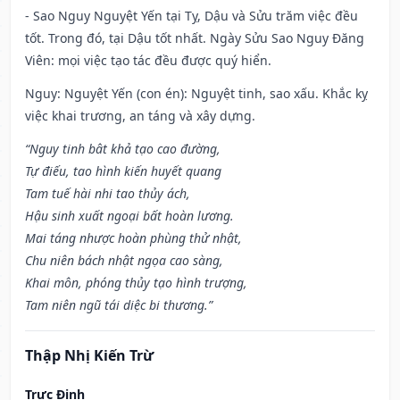
- Sao Nguy Nguyệt Yến tại Tỵ, Dậu và Sửu trăm việc đều
tốt. Trong đó, tại Dậu tốt nhất. Ngày Sửu Sao Nguy Đăng
Viên: mọi việc tạo tác đều được quý hiển.
Nguy: Nguyệt Yến (con én): Nguyệt tinh, sao xấu. Khắc kỵ
việc khai trương, an táng và xây dựng.
“Nguy tinh bât khả tạo cao đường,
Tự điếu, tao hình kiến huyết quang
Tam tuế hài nhi tao thủy ách,
Hậu sinh xuất ngoại bất hoàn lương.
Mai táng nhược hoàn phùng thử nhật,
Chu niên bách nhật ngọa cao sàng,
Khai môn, phóng thủy tạo hình trượng,
Tam niên ngũ tái diệc bi thương.”
Thập Nhị Kiến Trừ
Trực Định