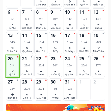
🐅
🐈
🐉
🐍
🐎
Canh Dần
Tân Mão
Nhâm Thìn
Quý Tỵ
Giáp Ngọ
6
7
8
9
10
11
12
7/4
8/4
9/4
10/4
11/4
12/4
13/4
🐐
🐒
🐓
🐕
🐖
🐀
🐂
Ất Mùi
Bính Thân
Đinh Dậu
Mậu Tuất
Kỷ Hợi
Canh Tý
Tân Sửu
13
14
15
16
17
18
19
14/4
15/4
16/4
17/4
18/4
19/4
20/4
🐅
🐈
🐉
🐍
🐎
🐐
🐒
Nhâm Dần
Quý Mão
Giáp Thìn
Ất Tỵ
Bính Ngọ
Đinh Mùi
Mậu Thân
20
21
22
23
24
25
26
21/4
22/4
23/4
24/4
25/4
26/4
27/4
🐓
🐕
🐖
🐀
🐂
🐅
🐈
Kỷ Dậu
Canh Tuất
Tân Hợi
Nhâm Tý
Quý Sửu
Giáp Dần
Ất Mão
27
28
29
30
31
1
2
28/4
29/4
30/4
1/5
2/5
🐉
🐍
🐎
🐐
🐒
Bính Thìn
Đinh Tỵ
Mậu Ngọ
Kỷ Mùi
Canh Thân