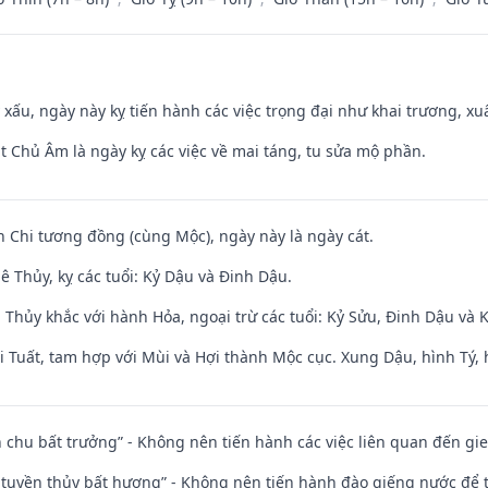
y xấu, ngày này kỵ tiến hành các việc trọng đại như khai trương, xuấ
t Chủ Âm là ngày kỵ các việc về mai táng, tu sửa mộ phần.
n Chi tương đồng (cùng Mộc), ngày này là ngày cát.
 Thủy, kỵ các tuổi: Kỷ Dậu và Đinh Dậu.
 Thủy khắc với hành Hỏa, ngoại trừ các tuổi: Kỷ Sửu, Đinh Dậu và
 Tuất, tam hợp với Mùi và Hợi thành Mộc cục. Xung Dậu, hình Tý, 
iên chu bất trưởng” - Không nên tiến hành các việc liên quan đến g
h tuyền thủy bất hương” - Không nên tiến hành đào giếng nước để