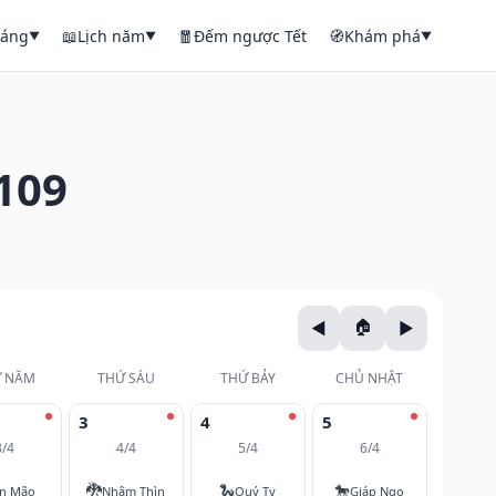
háng
📖
Lịch năm
🧧
Đếm ngược Tết
🧭
Khám phá
▼
▼
▼
109
 NĂM
THỨ SÁU
THỨ BẢY
CHỦ NHẬT
3
4
5
3/4
4/4
5/4
6/4
🐉
🐍
🐎
ân Mão
Nhâm Thìn
Quý Tỵ
Giáp Ngọ