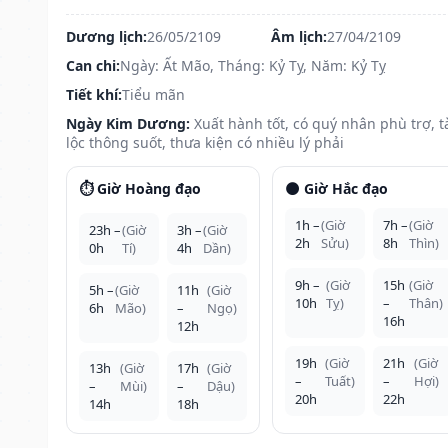
Dương lịch:
26/05/2109
Âm lịch:
27/04/2109
Can chi:
Ngày: Ất Mão, Tháng: Kỷ Tỵ, Năm: Kỷ Tỵ
Tiết khí:
Tiểu mãn
Ngày Kim Dương:
Xuất hành tốt, có quý nhân phù trợ, t
lộc thông suốt, thưa kiện có nhiều lý phải
⏱️ Giờ Hoàng đạo
🌑 Giờ Hắc đạo
1h –
(Giờ
7h –
(Giờ
23h –
(Giờ
3h –
(Giờ
2h
Sửu)
8h
Thìn)
0h
Tí)
4h
Dần)
9h –
(Giờ
15h
(Giờ
5h –
(Giờ
11h
(Giờ
10h
Tỵ)
–
Thân)
6h
Mão)
–
Ngọ)
16h
12h
19h
(Giờ
21h
(Giờ
13h
(Giờ
17h
(Giờ
–
Tuất)
–
Hợi)
–
Mùi)
–
Dậu)
20h
22h
14h
18h