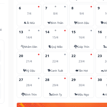
⭐
6
7
8
9
7/4
8/4
9/4
1
🐐
🐒
🐓
🐕
Ất Mùi
Bính Thân
Đinh Dậu
Mậ
ài
⭐
⭐
13
14
15
16
14/4
15/4
16/4
1
🐅
🐈
🐉
🐍
Nhâm Dần
Quý Mão
Giáp Thìn
20
21
22
23
21/4
22/4
23/4
2
🐓
🐕
🐖
🐀
Kỷ Dậu
Canh Tuất
Tân Hợi
N
27
28
29
30
28/4
29/4
30/4
🐉
🐍
🐎
🐐
Bính Thìn
Đinh Tỵ
Mậu Ngọ
K