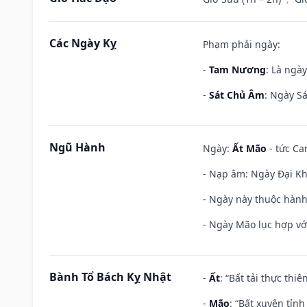
Các Ngày Kỵ
Phạm phải ngày:
-
Tam Nương
: Là ngà
-
Sát Chủ Âm
: Ngày Sá
Ngũ Hành
Ngày:
Ất Mão
- tức Ca
- Nạp âm: Ngày Đại Khê
- Ngày này thuộc hành
- Ngày Mão lục hợp với
Bành Tổ Bách Kỵ Nhật
-
Ất
: “Bất tải thực th
-
Mão
: “Bất xuyên tỉn