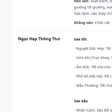
Nên làm
: Xuất hành, 
giường lót giường, may
hào rãnh, cầu thầy chữ
Không nên
: Chôn cất
Ngọc Hạp Thông Thư
Sao tốt
:
- Nguyệt Đức Hợp: Tốt 
- Sinh Khí (Trực Khai):
- Âm Đức: Tốt cho mọi 
- Phổ Hộ (Hội Hộ): Tốt 
- Mẫu Thương: Tốt cho 
Sao xấu
:
- Nhân Cách: Xấu đối vớ