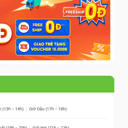
i (13h – 14h)
;
Giờ Dậu (17h – 18h)
uất (19h – 20h)
;
Giờ Hợi (21h – 22h)