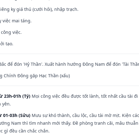
Kiêng kỵ giá thú (cưới hỏi), nhập trạch.
 việc mai táng.
 công việc.
ởi tạo.
ắc để đón 'Hỷ Thần'. Xuất hành hướng Đông Nam để đón 'Tài Thần
g Chính Đông gặp Hạc Thần (xấu)
ừ 23h-01h (Tý)
Mọi công việc đều được tốt lành, tốt nhất cầu tài
h yên.
ừ 01-03h (Sửu)
Mưu sự khó thành, cầu lộc, cầu tài mờ mịt. Kiện cáo
hướng Nam thì tìm nhanh mới thấy. Đề phòng tranh cãi, mâu thuẫn
ệc gì đều cần chắc chắn.