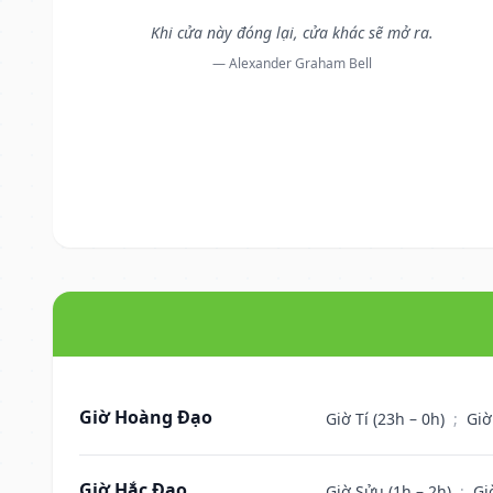
Khi cửa này đóng lại, cửa khác sẽ mở ra.
— Alexander Graham Bell
Giờ Hoàng Đạo
Giờ Tí (23h – 0h)
;
Giờ
Giờ Hắc Đạo
Giờ Sửu (1h – 2h)
;
Gi