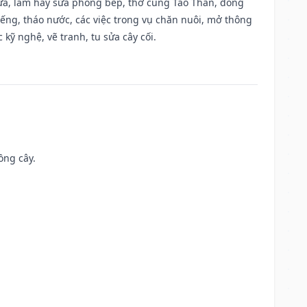
 vựa, làm hay sửa phòng bếp, thờ cúng Táo Thần, đóng
giếng, tháo nước, các việc trong vụ chăn nuôi, mở thông
kỹ nghệ, vẽ tranh, tu sửa cây cối.
ồng cây.