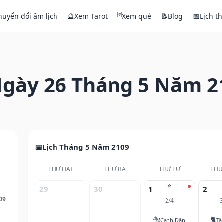
🃏
huyển đổi âm lịch
🔮
Xem Tarot
Xem quẻ
📝
Blog
📅
Lịch t
gày 26 Tháng 5 Năm 2
Lịch Tháng 5 Năm 2109
THỨ HAI
THỨ BA
THỨ TƯ
THỨ
⭐
29
30
1
2
09
2/4
🐅
🐈
Canh Dần
T