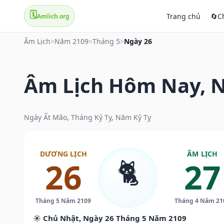
🗓️
Trang chủ
🔄
C
Amlich.org
Âm Lịch
>
Năm 2109
>
Tháng 5
>
Ngày 26
Âm Lịch Hôm Nay, N
Ngày Ất Mão, Tháng Kỷ Tỵ, Năm Kỷ Tỵ
DƯƠNG LỊCH
ÂM LỊCH
🐈
26
27
Tháng 5 Năm 2109
Tháng 4 Năm 21
☀️ Chủ Nhật, Ngày 26 Tháng 5 Năm 2109