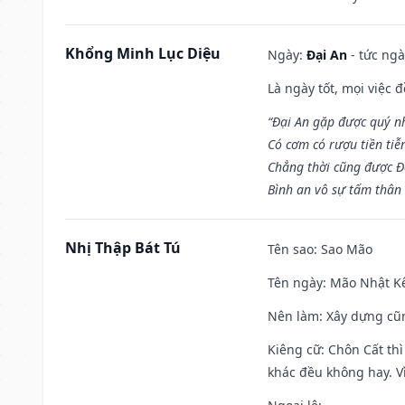
Khổng Minh Lục Diệu
Ngày:
Đại An
- tức ngà
Là ngày tốt, mọi việc
“Đại An gặp được quý n
Có cơm có rượu tiền tiễ
Chẳng thời cũng được Đ
Bình an vô sự tấm thân
Nhị Thập Bát Tú
Tên sao
: Sao Mão
Tên ngày
: Mão Nhật Kê
Nên làm
: Xây dựng cũ
Kiêng cữ
: Chôn Cất th
khác đều không hay. Vì