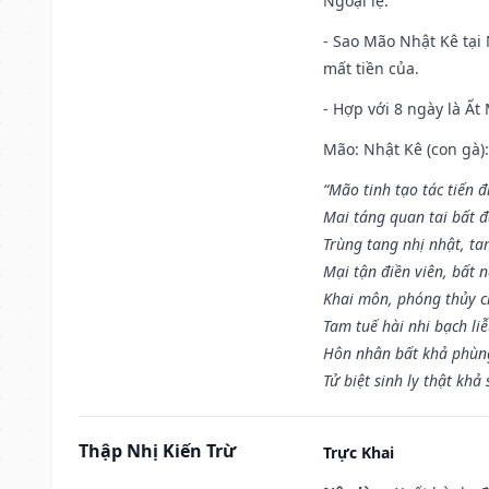
Ngoại lệ
:
- Sao Mão Nhật Kê tại 
mất tiền của.
- Hợp với 8 ngày là Ất
Mão: Nhật Kê (con gà):
“Mão tinh tạo tác tiến 
Mai táng quan tai bất đ
Trùng tang nhị nhật, ta
Mại tận điền viên, bất 
Khai môn, phóng thủy ch
Tam tuế hài nhi bạch li
Hôn nhân bất khả phùng
Tử biệt sinh ly thật khả 
Thập Nhị Kiến Trừ
Trực Khai