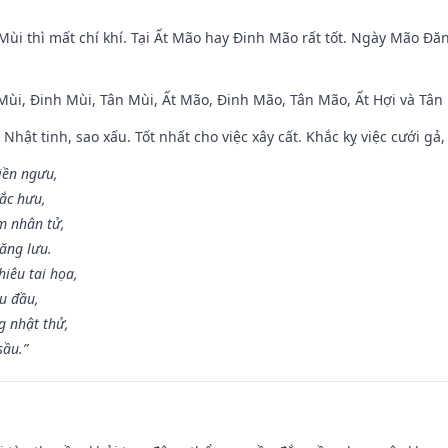
Mùi thì mất chí khí. Tại Ất Mão hay Đinh Mão rất tốt. Ngày Mão Đă
 Mùi, Đinh Mùi, Tân Mùi, Ất Mão, Đinh Mão, Tân Mão, Ất Hợi và Tân 
 Nhật tinh, sao xấu. Tốt nhất cho việc xây cất. Khắc kỵ việc cưới g
điền ngưu,
ắc hưu,
m nhân tử,
năng lưu.
iêu tai họa,
ễu đầu,
 nhật thử,
sầu.”