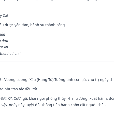
y Cát.
 đều được yên tâm, hành sự thành công.
hân
n đưa
ại An
 thanh nhàn.”
 - Vương Lương: Xấu (Hung Tú) Tướng tinh con gà, chủ trị ngày ch
ng như tạo tác đều tốt.
ì ĐẠI KỴ. Cưới gã, khai ngòi phóng thủy, khai trương, xuất hành, đó
 vậy, ngày này tuyệt đối không tiến hành chôn cất người chết.