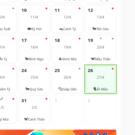
10
11
12
0/4
11/4
12/4
13/4
🐖
🐀
🐂
u Tuất
Kỷ Hợi
Canh Tý
Tân Sửu
⭐
17
18
19
7/4
18/4
19/4
20/4
🐎
🐐
🐒
Ất Tỵ
Bính Ngọ
Đinh Mùi
Mậu Thân
24
25
26
4/4
25/4
26/4
27/4
🐂
🐅
🐈
hâm Tý
Quý Sửu
Giáp Dần
Ất Mão
🌙
31
1
2
1/5
2/5
🐒
ỷ Mùi
Canh Thân