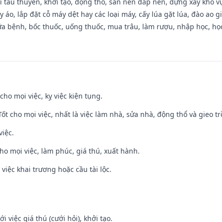
đi tàu thuyền, khởi tạo, động thổ, san nền đắp nền, dựng xây kho
 áo, lắp đặt cỗ máy dệt hay các loại máy, cấy lúa gặt lúa, đào ao 
a bệnh, bốc thuốc, uống thuốc, mua trâu, làm rượu, nhập học, học 
cho mọi việc, kỵ việc kiện tụng.
 Tốt cho mọi việc, nhất là việc làm nhà, sửa nhà, động thổ và gieo tr
việc.
cho mọi việc, làm phúc, giá thú, xuất hành.
việc khai trương hoặc cầu tài lộc.
i việc giá thú (cưới hỏi), khởi tạo.