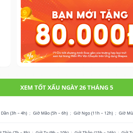
XEM TỐT XẤU NGÀY 26 THÁNG 5
 Dần (3h – 4h)
;
Giờ Mão (5h – 6h)
;
Giờ Ngọ (11h – 12h)
;
Giờ Mù
ờ Thìn (7h – 8h)
;
Giờ Tỵ (9h – 10h)
;
Giờ Thân (15h – 16h)
;
Giờ T