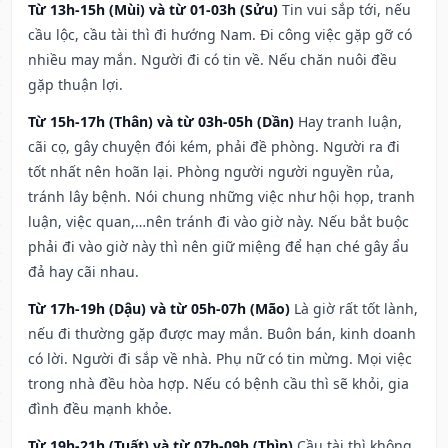
Từ 13h-15h (Mùi) và từ 01-03h (Sửu)
Tin vui sắp tới, nếu
cầu lộc, cầu tài thì đi hướng Nam. Đi công việc gặp gỡ có
nhiều may mắn. Người đi có tin về. Nếu chăn nuôi đều
gặp thuận lợi.
Từ 15h-17h (Thân) và từ 03h-05h (Dần)
Hay tranh luận,
cãi cọ, gây chuyện đói kém, phải đề phòng. Người ra đi
tốt nhất nên hoãn lại. Phòng người người nguyền rủa,
tránh lây bệnh. Nói chung những việc như hội họp, tranh
luận, việc quan,…nên tránh đi vào giờ này. Nếu bắt buộc
phải đi vào giờ này thì nên giữ miệng để hạn ché gây ẩu
đả hay cãi nhau.
Từ 17h-19h (Dậu) và từ 05h-07h (Mão)
Là giờ rất tốt lành,
nếu đi thường gặp được may mắn. Buôn bán, kinh doanh
có lời. Người đi sắp về nhà. Phụ nữ có tin mừng. Mọi việc
trong nhà đều hòa hợp. Nếu có bệnh cầu thì sẽ khỏi, gia
đình đều mạnh khỏe.
Từ 19h-21h (Tuất) và từ 07h-09h (Thìn)
Cầu tài thì không