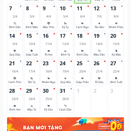
7
8
9
10
11
12
13
2/4
3/4
4/4
5/4
6/4
7/4
8/4
🐅
🐈
🐉
🐍
🐎
🐐
🐒
Bính Dần
Đinh Mão
Mậu Thìn
Kỷ Tỵ
Canh Ngọ
Tân Mùi
Nhâm Thân
14
15
16
17
18
19
20
9/4
10/4
11/4
12/4
13/4
14/4
15/4
🐓
🐕
🐖
🐀
🐂
🐅
🐈
Quý Dậu
Giáp Tuất
Ất Hợi
Bính Tý
Đinh Sửu
Mậu Dần
Kỷ Mão
21
22
23
24
25
26
27
16/4
17/4
18/4
19/4
20/4
21/4
22/4
🐉
🐍
🐎
🐐
🐒
🐓
🐕
Canh Thìn
Tân Tỵ
Nhâm Ngọ
Quý Mùi
Giáp Thân
Ất Dậu
Bính Tuất
28
29
30
31
1
2
3
23/4
24/4
25/4
26/4
🐖
🐀
🐂
🐅
Đinh Hợi
Mậu Tý
Kỷ Sửu
Canh Dần