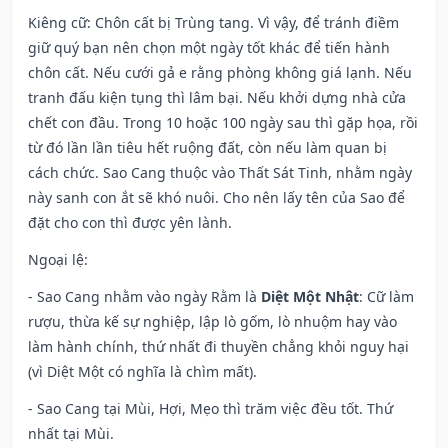
Kiêng cữ
: Chôn cất bị Trùng tang. Vì vậy, để tránh điềm
giữ quý bạn nên chọn một ngày tốt khác để tiến hành
chôn cất. Nếu cưới gả e rằng phòng không giá lạnh. Nếu
tranh đấu kiện tụng thì lâm bại. Nếu khởi dựng nhà cửa
chết con đầu. Trong 10 hoặc 100 ngày sau thì gặp họa, rồi
từ đó lần lần tiêu hết ruộng đất, còn nếu làm quan bị
cách chức. Sao Cang thuộc vào Thất Sát Tinh, nhằm ngày
này sanh con ắt sẽ khó nuôi. Cho nên lấy tên của Sao để
đặt cho con thì được yên lành.
Ngoại lệ
:
- Sao Cang nhằm vào ngày Rằm là
Diệt Một Nhật
: Cữ làm
rượu, thừa kế sự nghiệp, lập lò gốm, lò nhuộm hay vào
làm hành chính, thứ nhất đi thuyền chẳng khỏi nguy hại
(vì Diệt Một có nghĩa là chìm mất).
- Sao Cang tại Mùi, Hợi, Mẹo thì trăm việc đều tốt. Thứ
nhất tại Mùi.