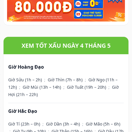
XEM TỐT XẤU NGÀY 4 THÁNG 5
Giờ Hoàng Đạo
Giờ Sửu (1h – 2h)
;
Giờ Thìn (7h – 8h)
;
Giờ Ngọ (11h –
12h)
;
Giờ Mùi (13h – 14h)
;
Giờ Tuất (19h – 20h)
;
Giờ
Hợi (21h – 22h)
Giờ Hắc Đạo
Giờ Tí (23h – 0h)
;
Giờ Dần (3h – 4h)
;
Giờ Mão (5h – 6h)
;
Giờ Tỵ (9h – 10h)
;
Giờ Thân (15h – 16h)
;
Giờ Dậu (17h