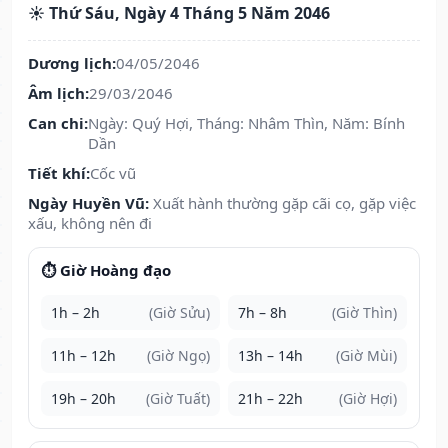
☀️ Thứ Sáu, Ngày 4 Tháng 5 Năm 2046
Dương lịch:
04/05/2046
Âm lịch:
29/03/2046
Can chi:
Ngày: Quý Hợi, Tháng: Nhâm Thìn, Năm: Bính
Dần
Tiết khí:
Cốc vũ
Ngày Huyền Vũ:
Xuất hành thường gặp cãi cọ, gặp việc
xấu, không nên đi
⏱️ Giờ Hoàng đạo
1h – 2h
(Giờ Sửu)
7h – 8h
(Giờ Thìn)
11h – 12h
(Giờ Ngọ)
13h – 14h
(Giờ Mùi)
19h – 20h
(Giờ Tuất)
21h – 22h
(Giờ Hợi)