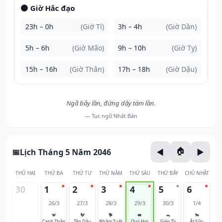
🌑 Giờ Hắc đạo
23h – 0h
(Giờ Tí)
3h – 4h
(Giờ Dần)
5h – 6h
(Giờ Mão)
9h – 10h
(Giờ Tỵ)
15h – 16h
(Giờ Thân)
17h – 18h
(Giờ Dậu)
Ngã bảy lần, đứng dậy tám lần.
— Tục ngữ Nhật Bản
Lịch Tháng 5 Năm 2046
THỨ HAI
THỨ BA
THỨ TƯ
THỨ NĂM
THỨ SÁU
THỨ BẢY
CHỦ NHẬT
30
1
2
3
4
5
6
26/3
27/3
28/3
29/3
30/3
1/4
🐒
🐓
🐕
🐖
🐀
🐂
Canh Thân
Tân Dậu
Nhâm Tuất
Quý Hợi
Giáp Tý
Ất Sửu