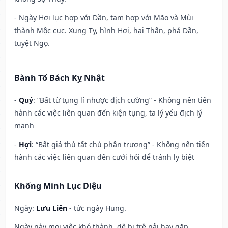
- Ngày Hợi lục hợp với Dần, tam hợp với Mão và Mùi
thành Mộc cục. Xung Tỵ, hình Hợi, hại Thân, phá Dần,
tuyệt Ngọ.
Bành Tổ Bách Kỵ Nhật
-
Quý
: “Bất từ tụng lí nhược địch cường” - Không nên tiến
hành các việc liên quan đến kiện tụng, ta lý yếu địch lý
mạnh
-
Hợi
: “Bất giá thú tất chủ phân trương” - Không nên tiến
hành các việc liên quan đến cưới hỏi để tránh ly biệt
Khổng Minh Lục Diệu
Ngày:
Lưu Liên
- tức ngày Hung.
Ngày này mọi việc khó thành, dễ bị trễ nải hay gặp