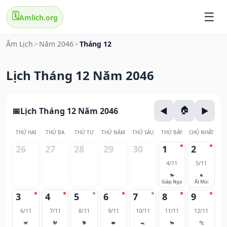
🗓️
Amlich.org
Âm Lịch
>
Năm 2046
>
Tháng 12
Lịch Tháng 12 Năm 2046
Lịch Tháng 12 Năm 2046
THỨ HAI
THỨ BA
THỨ TƯ
THỨ NĂM
THỨ SÁU
THỨ BẢY
CHỦ NHẬT
26
27
28
29
30
1
2
4/11
5/11
🐎
🐐
Giáp Ngọ
Ất Mùi
3
4
5
6
7
8
9
6/11
7/11
8/11
9/11
10/11
11/11
12/11
🐒
🐓
🐕
🐖
🐀
🐂
🐅