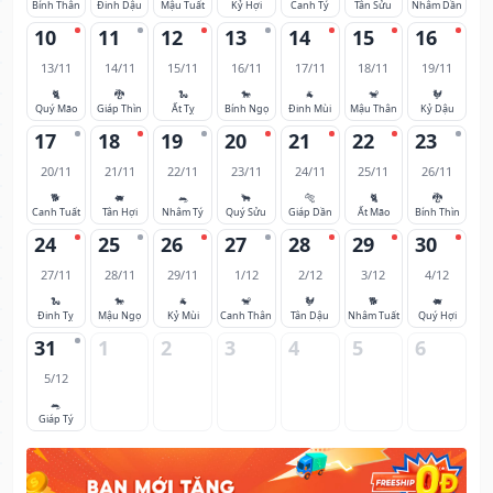
Bính Thân
Đinh Dậu
Mậu Tuất
Kỷ Hợi
Canh Tý
Tân Sửu
Nhâm Dần
10
11
12
13
14
15
16
13/11
14/11
15/11
16/11
17/11
18/11
19/11
🐈
🐉
🐍
🐎
🐐
🐒
🐓
Quý Mão
Giáp Thìn
Ất Tỵ
Bính Ngọ
Đinh Mùi
Mậu Thân
Kỷ Dậu
17
18
19
20
21
22
23
20/11
21/11
22/11
23/11
24/11
25/11
26/11
🐕
🐖
🐀
🐂
🐅
🐈
🐉
Canh Tuất
Tân Hợi
Nhâm Tý
Quý Sửu
Giáp Dần
Ất Mão
Bính Thìn
24
25
26
27
28
29
30
27/11
28/11
29/11
1/12
2/12
3/12
4/12
🐍
🐎
🐐
🐒
🐓
🐕
🐖
Đinh Tỵ
Mậu Ngọ
Kỷ Mùi
Canh Thân
Tân Dậu
Nhâm Tuất
Quý Hợi
31
1
2
3
4
5
6
5/12
🐀
Giáp Tý