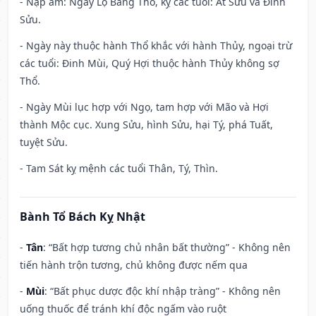
- Nạp âm: Ngày Lộ Bàng Thổ, kỵ các tuổi: Ất Sửu và Đinh
Sửu.
- Ngày này thuộc hành Thổ khắc với hành Thủy, ngoại trừ
các tuổi: Đinh Mùi, Quý Hợi thuộc hành Thủy không sợ
Thổ.
- Ngày Mùi lục hợp với Ngọ, tam hợp với Mão và Hợi
thành Mộc cục. Xung Sửu, hình Sửu, hại Tý, phá Tuất,
tuyệt Sửu.
- Tam Sát kỵ mệnh các tuổi Thân, Tý, Thìn.
Bành Tổ Bách Kỵ Nhật
-
Tân
: “Bất hợp tương chủ nhân bất thường” - Không nên
tiến hành trộn tương, chủ không được nếm qua
-
Mùi
: “Bất phục dược độc khí nhập tràng” - Không nên
uống thuốc để tránh khí độc ngấm vào ruột