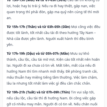
lợi, hoặc hay bị trái ý. Nếu ra đi hay thiệt, gặp nạn, việc
quan trọng thì phải đòn, gặp ma quỷ nên cúng tế thì mới
an.
Từ 15h-17h (Thân) và từ 03h-05h (Dần)
Mọi công việc đều
được tốt lành, tốt nhất cầu tài đi theo hướng Tây Nam –
Nhà cửa được yên lành. Người xuất hành thì đều bình
yên.
Từ 17h-19h (Dậu) và từ 05h-07h (Mão)
Mưu sự khó
thành, cầu lộc, cầu tài mờ mịt. Kiện cáo tốt nhất nên hoãn
lại. Người đi xa chưa có tin về. Mất tiền, mất của nếu đi
hướng Nam thì tìm nhanh mới thấy. Đề phòng tranh cãi,
mâu thuẫn hay miệng tiếng tầm thường. Việc làm chậm,
lâu la nhưng tốt nhất làm việc gì đều cần chắc chắn.
Từ 19h-21h (Tuất) và từ 07h-09h (Thìn)
Tin vui sắp tới,
nếu cầu lộc, cầu tài thì đi hướng Nam. Đi công việc gặp
gỡ có nhiều may mắn. Người đi có tin về. Nếu chăn nuôi