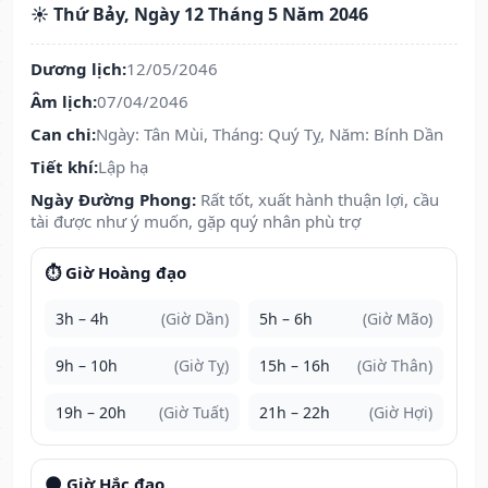
☀️ Thứ Bảy, Ngày 12 Tháng 5 Năm 2046
Dương lịch:
12/05/2046
Âm lịch:
07/04/2046
Can chi:
Ngày: Tân Mùi, Tháng: Quý Tỵ, Năm: Bính Dần
Tiết khí:
Lập hạ
Ngày Đường Phong:
Rất tốt, xuất hành thuận lợi, cầu
tài được như ý muốn, gặp quý nhân phù trợ
⏱️ Giờ Hoàng đạo
3h – 4h
(Giờ Dần)
5h – 6h
(Giờ Mão)
9h – 10h
(Giờ Tỵ)
15h – 16h
(Giờ Thân)
19h – 20h
(Giờ Tuất)
21h – 22h
(Giờ Hợi)
🌑 Giờ Hắc đạo