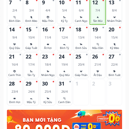
7
8
9
10
11
12
13
2/4
3/4
4/4
5/4
6/4
7/4
8/4
🐅
🐈
🐉
🐍
🐎
🐐
🐒
Bính Dần
Đinh Mão
Mậu Thìn
Kỷ Tỵ
Canh Ngọ
Tân Mùi
Nhâm Thân
14
15
16
17
18
19
20
9/4
10/4
11/4
12/4
13/4
14/4
15/4
🐓
🐕
🐖
🐀
🐂
🐅
🐈
Quý Dậu
Giáp Tuất
Ất Hợi
Bính Tý
Đinh Sửu
Mậu Dần
Kỷ Mão
21
22
23
24
25
26
27
16/4
17/4
18/4
19/4
20/4
21/4
22/4
🐉
🐍
🐎
🐐
🐒
🐓
🐕
Canh Thìn
Tân Tỵ
Nhâm Ngọ
Quý Mùi
Giáp Thân
Ất Dậu
Bính Tuất
28
29
30
31
1
2
3
23/4
24/4
25/4
26/4
🐖
🐀
🐂
🐅
Đinh Hợi
Mậu Tý
Kỷ Sửu
Canh Dần