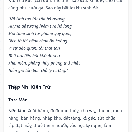
Nữ: Thổ Bức (con dơi): Thổ tinh, sao xấu. Khắc kỵ chôn cất
cũng như cưới gả. Sao này bất lợi khi sinh đẻ.
“Nữ tinh tạo tác tổn bà nương,
Huynh đệ tương hiềm tựa hổ lang,
Mai táng sinh tai phùng quỷ quái,
Điên tà tật bệnh cánh ôn hoàng.
Vi sự đáo quan, tài thất tán,
Tả lị lưu liên bất khả đương.
Khai môn, phóng thủy phùng thử nhật,
Toàn gia tán bại, chủ ly hương.”
Thập Nhị Kiến Trừ
Trực Mãn
Nên làm
: Xuất hành, đi đường thủy, cho vay, thu nợ, mua
hàng, bán hàng, nhập kho, đặt táng, kê gác, sửa chữa,
lắp đặt máy, thuê thêm người, vào học kỹ nghệ, làm