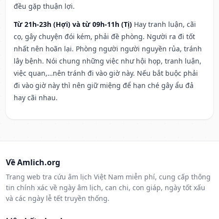
đều gặp thuận lợi.
Từ 21h-23h (Hợi) và từ 09h-11h (Tị)
Hay tranh luận, cãi
cọ, gây chuyện đói kém, phải đề phòng. Người ra đi tốt
nhất nên hoãn lại. Phòng người người nguyền rủa, tránh
lây bệnh. Nói chung những việc như hội họp, tranh luận,
việc quan,…nên tránh đi vào giờ này. Nếu bắt buộc phải
đi vào giờ này thì nên giữ miệng để hạn ché gây ẩu đả
hay cãi nhau.
Về Amlich.org
Trang web tra cứu âm lịch Việt Nam miễn phí, cung cấp thông
tin chính xác về ngày âm lịch, can chi, con giáp, ngày tốt xấu
và các ngày lễ tết truyền thống.