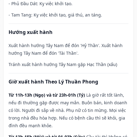
- Phủ Đầu Dát: Kỵ việc khởi tạo.
- Tam Tang: Kỵ việc khởi tạo, giá thú, an táng.
Hướng xuất hành
Xuất hành hướng Tây Nam để đón 'Hỷ Thần'. Xuất hành
hướng Tây Nam để đón 'Tài Thần'.
Tránh xuất hành hướng Tây Nam gặp Hạc Thần (xấu)
Giờ xuất hành Theo Lý Thuần Phong
Từ 11h-13h (Ngọ) và từ 23h-01h (Tý)
Là giờ rất tốt lành,
nếu đi thường gặp được may mắn. Buôn bán, kinh doanh
có lời. Người đi sắp về nhà. Phụ nữ có tin mừng. Mọi việc
trong nhà đều hòa hợp. Nếu có bệnh cầu thì sẽ khỏi, gia
đình đều mạnh khỏe.
Từ 13h-15h (Mùi) và từ 01-03h (Sửu)
Cầu tài thì không có