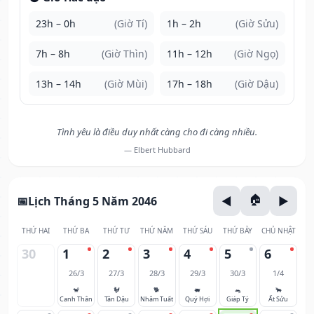
23h – 0h
(Giờ Tí)
1h – 2h
(Giờ Sửu)
7h – 8h
(Giờ Thìn)
11h – 12h
(Giờ Ngọ)
13h – 14h
(Giờ Mùi)
17h – 18h
(Giờ Dậu)
Tình yêu là điều duy nhất càng cho đi càng nhiều.
— Elbert Hubbard
Lịch Tháng 5 Năm 2046
THỨ HAI
THỨ BA
THỨ TƯ
THỨ NĂM
THỨ SÁU
THỨ BẢY
CHỦ NHẬT
30
1
2
3
4
5
6
26/3
27/3
28/3
29/3
30/3
1/4
🐒
🐓
🐕
🐖
🐀
🐂
Canh Thân
Tân Dậu
Nhâm Tuất
Quý Hợi
Giáp Tý
Ất Sửu