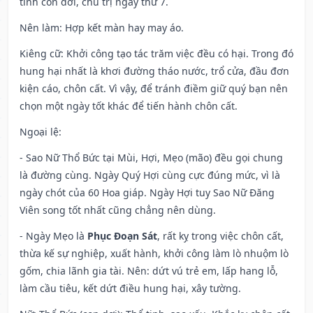
tinh con dơi, chủ trị ngày thứ 7.
Nên làm
: Hợp kết màn hay may áo.
Kiêng cữ
: Khởi công tạo tác trăm việc đều có hại. Trong đó
hung hại nhất là khơi đường tháo nước, trổ cửa, đầu đơn
kiện cáo, chôn cất. Vì vậy, để tránh điềm giữ quý bạn nên
chọn một ngày tốt khác để tiến hành chôn cất.
Ngoại lệ
:
- Sao Nữ Thổ Bức tại Mùi, Hợi, Mẹo (mão) đều gọi chung
là đường cùng. Ngày Quý Hợi cùng cực đúng mức, vì là
ngày chót của 60 Hoa giáp. Ngày Hợi tuy Sao Nữ Đăng
Viên song tốt nhất cũng chẳng nên dùng.
- Ngày Mẹo là
Phục Đoạn Sát
, rất kỵ trong việc chôn cất,
thừa kế sự nghiệp, xuất hành, khởi công làm lò nhuộm lò
gốm, chia lãnh gia tài. Nên: dứt vú trẻ em, lấp hang lỗ,
làm cầu tiêu, kết dứt điều hung hại, xây tường.