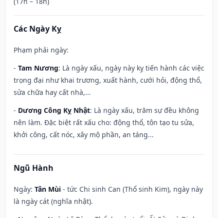
(17h – 18h)
Các Ngày Kỵ
Phạm phải ngày:
-
Tam Nương
: Là ngày xấu, ngày này kỵ tiến hành các việc
trọng đại như khai trương, xuất hành, cưới hỏi, động thổ,
sửa chữa hay cất nhà,...
-
Dương Công Kỵ Nhật
: Là ngày xấu, trăm sự đều không
nên làm. Đặc biệt rất xấu cho: động thổ, tôn tạo tu sửa,
khởi công, cất nóc, xây mộ phần, an táng...
Ngũ Hành
Ngày:
Tân Mùi
- tức Chi sinh Can (Thổ sinh Kim), ngày này
là ngày cát (nghĩa nhật).