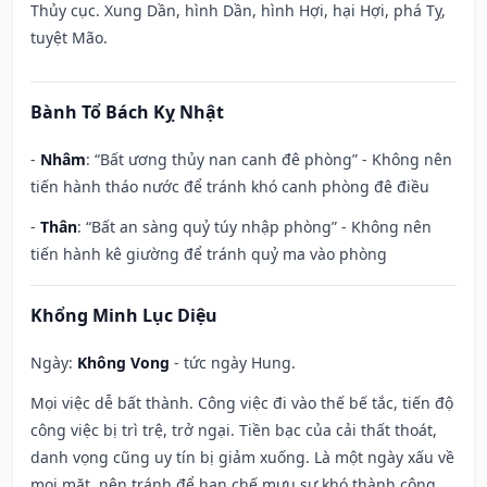
Thủy cục. Xung Dần, hình Dần, hình Hợi, hại Hợi, phá Tỵ,
tuyệt Mão.
Bành Tổ Bách Kỵ Nhật
-
Nhâm
: “Bất ương thủy nan canh đê phòng” - Không nên
tiến hành tháo nước để tránh khó canh phòng đê điều
-
Thân
: “Bất an sàng quỷ túy nhập phòng” - Không nên
tiến hành kê giường để tránh quỷ ma vào phòng
Khổng Minh Lục Diệu
Ngày:
Không Vong
- tức ngày Hung.
Mọi việc dễ bất thành. Công việc đi vào thế bế tắc, tiến độ
công việc bị trì trệ, trở ngại. Tiền bạc của cải thất thoát,
danh vọng cũng uy tín bị giảm xuống. Là một ngày xấu về
mọi mặt, nên tránh để hạn chế mưu sự khó thành công