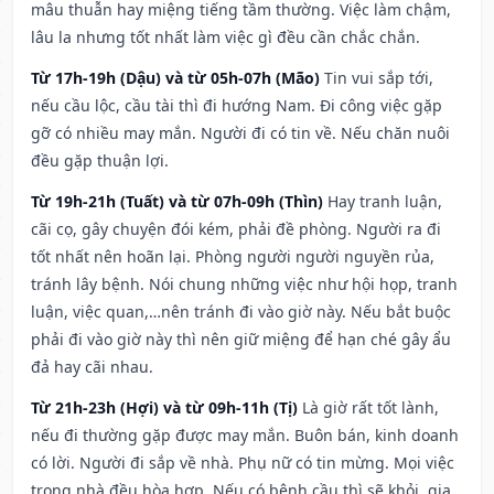
mâu thuẫn hay miệng tiếng tầm thường. Việc làm chậm,
lâu la nhưng tốt nhất làm việc gì đều cần chắc chắn.
Từ 17h-19h (Dậu) và từ 05h-07h (Mão)
Tin vui sắp tới,
nếu cầu lộc, cầu tài thì đi hướng Nam. Đi công việc gặp
gỡ có nhiều may mắn. Người đi có tin về. Nếu chăn nuôi
đều gặp thuận lợi.
Từ 19h-21h (Tuất) và từ 07h-09h (Thìn)
Hay tranh luận,
cãi cọ, gây chuyện đói kém, phải đề phòng. Người ra đi
tốt nhất nên hoãn lại. Phòng người người nguyền rủa,
tránh lây bệnh. Nói chung những việc như hội họp, tranh
luận, việc quan,…nên tránh đi vào giờ này. Nếu bắt buộc
phải đi vào giờ này thì nên giữ miệng để hạn ché gây ẩu
đả hay cãi nhau.
Từ 21h-23h (Hợi) và từ 09h-11h (Tị)
Là giờ rất tốt lành,
nếu đi thường gặp được may mắn. Buôn bán, kinh doanh
có lời. Người đi sắp về nhà. Phụ nữ có tin mừng. Mọi việc
trong nhà đều hòa hợp. Nếu có bệnh cầu thì sẽ khỏi, gia