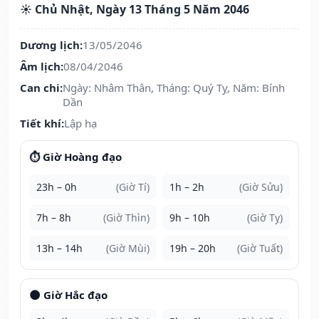
☀️ Chủ Nhật, Ngày 13 Tháng 5 Năm 2046
Dương lịch:
13/05/2046
Âm lịch:
08/04/2046
Can chi:
Ngày: Nhâm Thân, Tháng: Quý Tỵ, Năm: Bính
Dần
Tiết khí:
Lập hạ
⏱️ Giờ Hoàng đạo
23h – 0h
(Giờ Tí)
1h – 2h
(Giờ Sửu)
7h – 8h
(Giờ Thìn)
9h – 10h
(Giờ Tỵ)
13h – 14h
(Giờ Mùi)
19h – 20h
(Giờ Tuất)
🌑 Giờ Hắc đạo