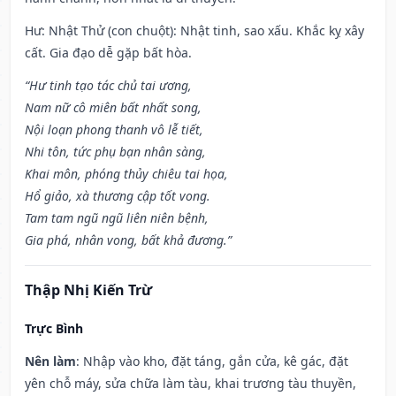
Hư: Nhật Thử (con chuột): Nhật tinh, sao xấu. Khắc kỵ xây
cất. Gia đạo dễ gặp bất hòa.
“Hư tinh tạo tác chủ tai ương,
Nam nữ cô miên bất nhất song,
Nội loạn phong thanh vô lễ tiết,
Nhi tôn, tức phụ bạn nhân sàng,
Khai môn, phóng thủy chiêu tai họa,
Hổ giảo, xà thương cập tốt vong.
Tam tam ngũ ngũ liên niên bệnh,
Gia phá, nhân vong, bất khả đương.”
Thập Nhị Kiến Trừ
Trực Bình
Nên làm
: Nhập vào kho, đặt táng, gắn cửa, kê gác, đặt
yên chỗ máy, sửa chữa làm tàu, khai trương tàu thuyền,