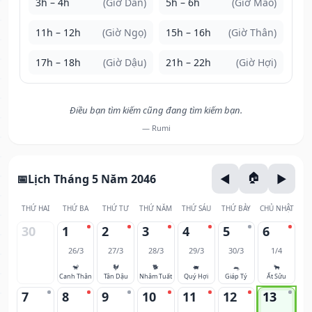
3h – 4h
(Giờ Dần)
5h – 6h
(Giờ Mão)
11h – 12h
(Giờ Ngọ)
15h – 16h
(Giờ Thân)
17h – 18h
(Giờ Dậu)
21h – 22h
(Giờ Hợi)
Điều bạn tìm kiếm cũng đang tìm kiếm bạn.
— Rumi
Lịch Tháng 5 Năm 2046
THỨ HAI
THỨ BA
THỨ TƯ
THỨ NĂM
THỨ SÁU
THỨ BẢY
CHỦ NHẬT
30
1
2
3
4
5
6
26/3
27/3
28/3
29/3
30/3
1/4
🐒
🐓
🐕
🐖
🐀
🐂
Canh Thân
Tân Dậu
Nhâm Tuất
Quý Hợi
Giáp Tý
Ất Sửu
7
8
9
10
11
12
13