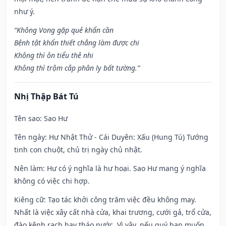
như ý.
“Không Vong gặp quẻ khẩn cần
Bệnh tật khẩn thiết chẳng làm được chi
Không thì ôn tiểu thê nhi
Không thì trộm cắp phân ly bất tường.”
Nhị Thập Bát Tú
Tên sao
: Sao Hư
Tên ngày
: Hư Nhật Thử - Cái Duyên: Xấu (Hung Tú) Tướng
tinh con chuột, chủ trị ngày chủ nhật.
Nên làm
: Hư có ý nghĩa là hư hoại. Sao Hư mang ý nghĩa
không có việc chi hợp.
Kiêng cữ
: Tạo tác khởi công trăm việc đều không may.
Nhất là việc xây cất nhà cửa, khai trương, cưới gả, trổ cửa,
đào kênh rạch hay tháo nước. Vì vậy, nếu quý bạn muốn