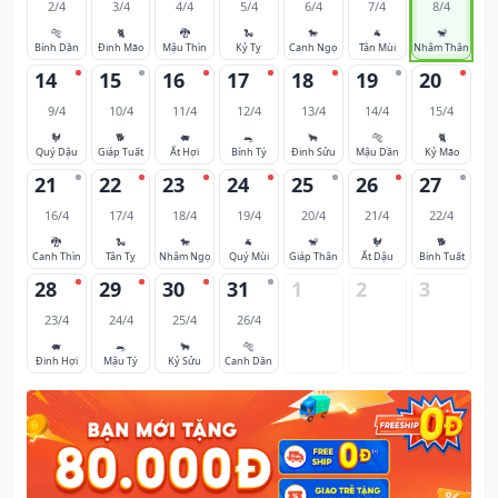
2/4
3/4
4/4
5/4
6/4
7/4
8/4
🐅
🐈
🐉
🐍
🐎
🐐
🐒
Bính Dần
Đinh Mão
Mậu Thìn
Kỷ Tỵ
Canh Ngọ
Tân Mùi
Nhâm Thân
14
15
16
17
18
19
20
9/4
10/4
11/4
12/4
13/4
14/4
15/4
🐓
🐕
🐖
🐀
🐂
🐅
🐈
Quý Dậu
Giáp Tuất
Ất Hợi
Bính Tý
Đinh Sửu
Mậu Dần
Kỷ Mão
21
22
23
24
25
26
27
16/4
17/4
18/4
19/4
20/4
21/4
22/4
🐉
🐍
🐎
🐐
🐒
🐓
🐕
Canh Thìn
Tân Tỵ
Nhâm Ngọ
Quý Mùi
Giáp Thân
Ất Dậu
Bính Tuất
28
29
30
31
1
2
3
23/4
24/4
25/4
26/4
🐖
🐀
🐂
🐅
Đinh Hợi
Mậu Tý
Kỷ Sửu
Canh Dần