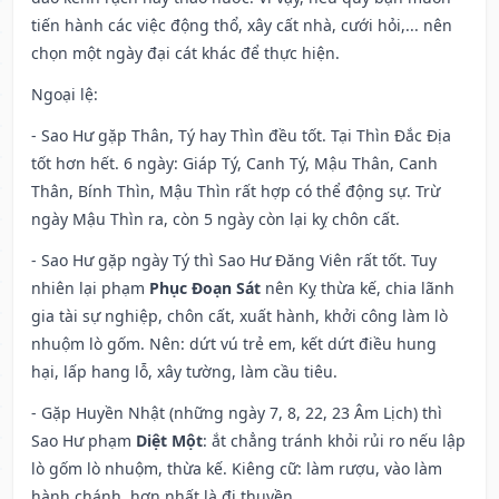
tiến hành các việc động thổ, xây cất nhà, cưới hỏi,... nên
chọn một ngày đại cát khác để thực hiện.
Ngoại lệ
:
- Sao Hư gặp Thân, Tý hay Thìn đều tốt. Tại Thìn Đắc Địa
tốt hơn hết. 6 ngày: Giáp Tý, Canh Tý, Mậu Thân, Canh
Thân, Bính Thìn, Mậu Thìn rất hợp có thể động sự. Trừ
ngày Mậu Thìn ra, còn 5 ngày còn lại kỵ chôn cất.
- Sao Hư gặp ngày Tý thì Sao Hư Đăng Viên rất tốt. Tuy
nhiên lại phạm
Phục Đoạn Sát
nên Kỵ thừa kế, chia lãnh
gia tài sự nghiệp, chôn cất, xuất hành, khởi công làm lò
nhuộm lò gốm. Nên: dứt vú trẻ em, kết dứt điều hung
hại, lấp hang lỗ, xây tường, làm cầu tiêu.
- Gặp Huyền Nhật (những ngày 7, 8, 22, 23 Âm Lịch) thì
Sao Hư phạm
Diệt Một
: ắt chẳng tránh khỏi rủi ro nếu lập
lò gốm lò nhuộm, thừa kế. Kiêng cữ: làm rượu, vào làm
hành chánh, hơn nhất là đi thuyền.