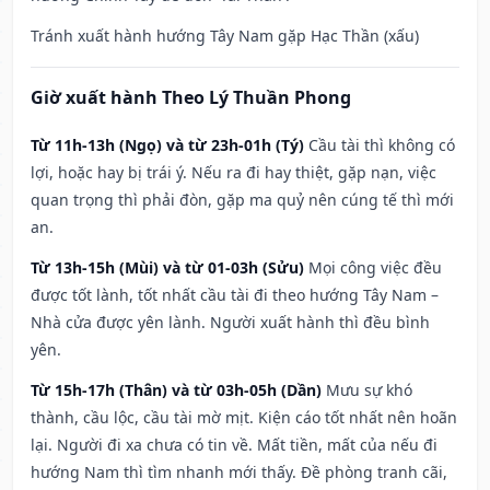
Tránh xuất hành hướng Tây Nam gặp Hạc Thần (xấu)
Giờ xuất hành Theo Lý Thuần Phong
Từ 11h-13h (Ngọ) và từ 23h-01h (Tý)
Cầu tài thì không có
lợi, hoặc hay bị trái ý. Nếu ra đi hay thiệt, gặp nạn, việc
quan trọng thì phải đòn, gặp ma quỷ nên cúng tế thì mới
an.
Từ 13h-15h (Mùi) và từ 01-03h (Sửu)
Mọi công việc đều
được tốt lành, tốt nhất cầu tài đi theo hướng Tây Nam –
Nhà cửa được yên lành. Người xuất hành thì đều bình
yên.
Từ 15h-17h (Thân) và từ 03h-05h (Dần)
Mưu sự khó
thành, cầu lộc, cầu tài mờ mịt. Kiện cáo tốt nhất nên hoãn
lại. Người đi xa chưa có tin về. Mất tiền, mất của nếu đi
hướng Nam thì tìm nhanh mới thấy. Đề phòng tranh cãi,