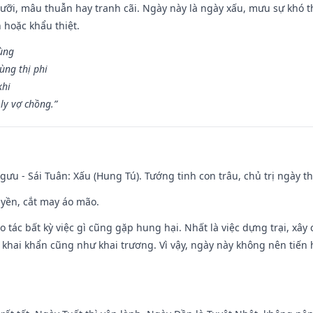
ỡi, mâu thuẫn hay tranh cãi. Ngày này là ngày xấu, mưu sự khó thà
 hoặc khẩu thiệt.
cùng
ùng thị phi
khi
ly vợ chồng.”
ưu - Sái Tuân: Xấu (Hung Tú). Tướng tinh con trâu, chủ trị ngày th
huyền, cắt may áo mão.
ạo tác bất kỳ việc gì cũng gặp hung hại. Nhất là việc dựng trại, xây
y, khai khẩn cũng như khai trương. Vì vậy, ngày này không nên tiến