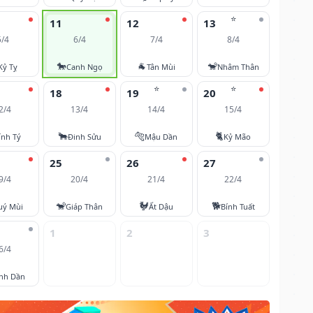
⭐
11
12
13
5/4
6/4
7/4
8/4
🐎
🐐
🐒
Kỷ Tỵ
Canh Ngọ
Tân Mùi
Nhâm Thân
⭐
⭐
18
19
20
2/4
13/4
14/4
15/4
🐂
🐅
🐈
ính Tý
Đinh Sửu
Mậu Dần
Kỷ Mão
25
26
27
9/4
20/4
21/4
22/4
🐒
🐓
🐕
uý Mùi
Giáp Thân
Ất Dậu
Bính Tuất
1
2
3
6/4
nh Dần