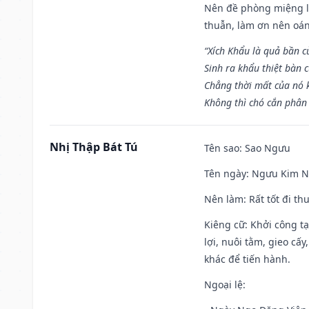
Nên đề phòng miệng lư
thuẫn, làm ơn nên oán
“Xích Khẩu là quả bần 
Sinh ra khẩu thiệt bàn c
Chẳng thời mất của nó 
Không thì chó cắn phân 
Nhị Thập Bát Tú
Tên sao
: Sao Ngưu
Tên ngày
: Ngưu Kim Ng
Nên làm
: Rất tốt đi t
Kiêng cữ
: Khởi công t
lợi, nuôi tằm, gieo cấ
khác để tiến hành.
Ngoại lệ
: