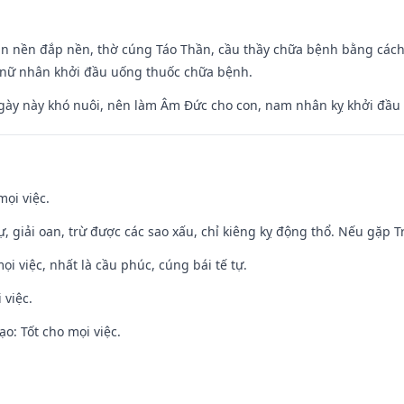
an nền đắp nền, thờ cúng Táo Thần, cầu thầy chữa bệnh bằng cách
 nữ nhân khởi đầu uống thuốc chữa bệnh.
gày này khó nuôi, nên làm Âm Đức cho con, nam nhân kỵ khởi đầu
mọi việc.
tự, giải oan, trừ được các sao xấu, chỉ kiêng kỵ động thổ. Nếu gặp Tr
ọi việc, nhất là cầu phúc, cúng bái tế tự.
 việc.
o: Tốt cho mọi việc.