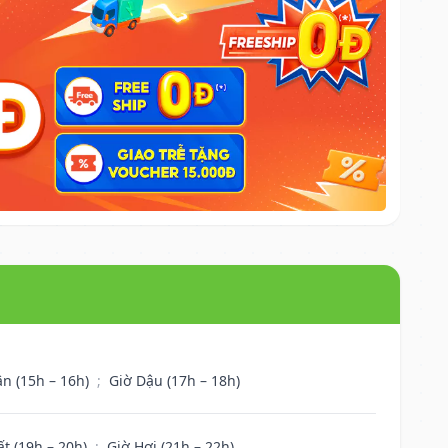
ân (15h – 16h)
;
Giờ Dậu (17h – 18h)
ất (19h – 20h)
;
Giờ Hợi (21h – 22h)