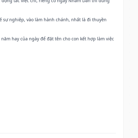
n động tác việc chi, riêng có ngày Nhâm Dần thì dùng
kế sự nghiệp, vào làm hành chánh, nhất là đi thuyền
a năm hay của ngày để đặt tên cho con kết hợp làm việc