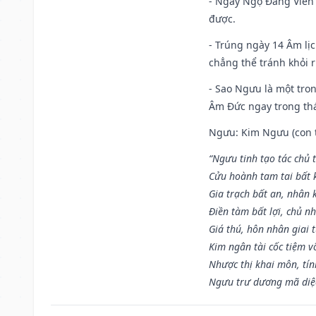
- Ngày Ngọ Đăng Viên 
được.
- Trúng ngày 14 Âm lị
chẳng thể tránh khỏi r
- Sao Ngưu là một tro
Âm Đức ngay trong th
Ngưu: Kim Ngưu (con tr
“Ngưu tinh tạo tác chủ t
Cửu hoành tam tai bất k
Gia trạch bất an, nhân 
Điền tàm bất lợi, chủ nh
Giá thú, hôn nhân giai t
Kim ngân tài cốc tiệm vô
Nhược thị khai môn, tín
Ngưu trư dương mã diệc