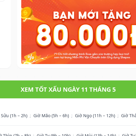
XEM TỐT XẤU NGÀY 11 THÁNG 5
 Sửu (1h – 2h)
;
Giờ Mão (5h – 6h)
;
Giờ Ngọ (11h – 12h)
;
Giờ Th
ờ Thìn (7h – 8h)
;
Giờ Tỵ (9h – 10h)
;
Giờ Mùi (13h – 14h)
;
Giờ Tu