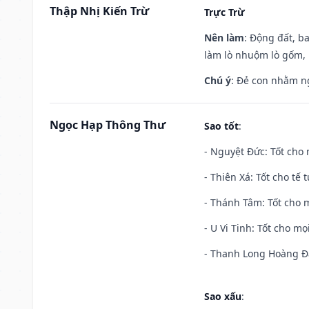
Thập Nhị Kiến Trừ
Trực Trừ
Nên làm
: Động đất, b
làm lò nhuộm lò gốm,
Chú ý
: Đẻ con nhằm n
Ngọc Hạp Thông Thư
Sao tốt
:
- Nguyệt Đức: Tốt cho 
- Thiên Xá: Tốt cho tế 
- Thánh Tâm: Tốt cho m
- U Vi Tinh: Tốt cho mọi
- Thanh Long Hoàng Đạ
Sao xấu
: