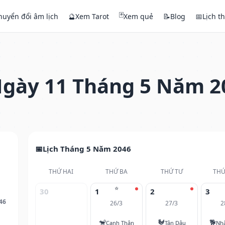
🃏
huyển đổi âm lịch
🔮
Xem Tarot
Xem quẻ
📝
Blog
📅
Lịch t
gày 11 Tháng 5 Năm 2
Lịch Tháng 5 Năm 2046
THỨ HAI
THỨ BA
THỨ TƯ
THỨ
⭐
30
1
2
3
46
26/3
27/3
2
🐒
🐓
🐕
Canh Thân
Tân Dậu
Nh