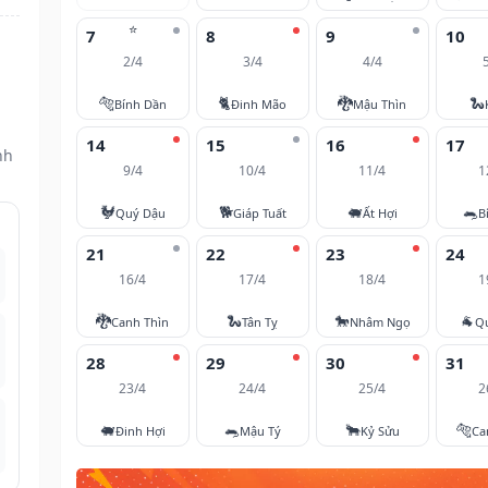
⭐
7
8
9
10
2/4
3/4
4/4
🐅
🐈
🐉
🐍
Bính Dần
Đinh Mão
Mậu Thìn
14
15
16
17
nh
9/4
10/4
11/4
1
🐓
🐕
🐖
🐀
Quý Dậu
Giáp Tuất
Ất Hợi
B
21
22
23
24
16/4
17/4
18/4
1
🐉
🐍
🐎
🐐
Canh Thìn
Tân Tỵ
Nhâm Ngọ
Q
28
29
30
31
23/4
24/4
25/4
2
🐖
🐀
🐂
🐅
Đinh Hợi
Mậu Tý
Kỷ Sửu
Ca