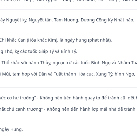
 Nguyệt kỵ, Nguyệt tận, Tam Nương, Dương Công Kỵ Nhật nào.
Chi khắc Can (Hỏa khắc Kim), là ngày hung (phạt nhật).
 Thổ, kỵ các tuổi: Giáp Tý và Bính Tý.
 Thổ khắc với hành Thủy, ngoại trừ các tuổi: Bính Ngọ và Nhâm T
i Mùi, tam hợp với Dần và Tuất thành Hỏa cục. Xung Tý, hình Ngọ, 
 chức cơ hư trướng” - Không nên tiến hành quay tơ để tránh cũi dệt
 thất chủ canh trương” - Không nên tiến hành lợp mái nhà để tránh 
 ngày Hung.