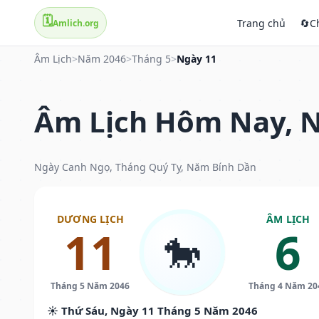
🗓️
Trang chủ
🔄
C
Amlich.org
Âm Lịch
>
Năm 2046
>
Tháng 5
>
Ngày 11
Âm Lịch Hôm Nay, N
Ngày Canh Ngọ, Tháng Quý Tỵ, Năm Bính Dần
DƯƠNG LỊCH
ÂM LỊCH
11
6
🐎
Tháng 5 Năm 2046
Tháng 4 Năm 20
☀️ Thứ Sáu, Ngày 11 Tháng 5 Năm 2046