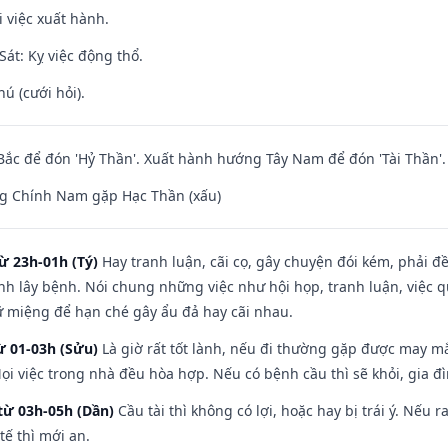
i việc xuất hành.
át: Kỵ việc động thổ.
hú (cưới hỏi).
ắc để đón 'Hỷ Thần'. Xuất hành hướng Tây Nam để đón 'Tài Thần'.
g Chính Nam gặp Hạc Thần (xấu)
ừ 23h-01h (Tý)
Hay tranh luận, cãi cọ, gây chuyện đói kém, phải đ
nh lây bệnh. Nói chung những việc như hội họp, tranh luận, việc q
iữ miệng để hạn ché gây ẩu đả hay cãi nhau.
ừ 01-03h (Sửu)
Là giờ rất tốt lành, nếu đi thường gặp được may mắ
ọi việc trong nhà đều hòa hợp. Nếu có bệnh cầu thì sẽ khỏi, gia 
từ 03h-05h (Dần)
Cầu tài thì không có lợi, hoặc hay bị trái ý. Nếu r
ế thì mới an.