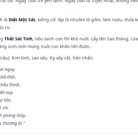
rất tốt. Ngày Tuất thì yên lành. Ngày Dần là Tuyệt Nhật, không nê
ch là
Diệt Một Sát
, kiêng cữ: lập lò nhuộm lò gốm, làm rượu, thừa 
ủi ro.
ng
Thất Sát Tinh
, nếu sanh con thì khó nuôi. Lấy tên Sao tháng, củ
áng sinh mới mong nuôi con khôn lớn được.
âu): Kim tinh, sao xấu. Kỵ xây cất, hôn nhân.
ai nguy,
hả thôi,
khẩu thoái,
ân suy.
ự tổn,
 chi.
h phóng thủy,
 thương bi.”