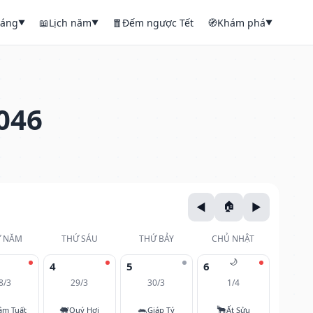
háng
📖
Lịch năm
🧧
Đếm ngược Tết
🧭
Khám phá
▼
▼
▼
046
 NĂM
THỨ SÁU
THỨ BẢY
CHỦ NHẬT
🌙
4
5
6
8/3
29/3
30/3
1/4
🐖
🐀
🐂
âm Tuất
Quý Hợi
Giáp Tý
Ất Sửu