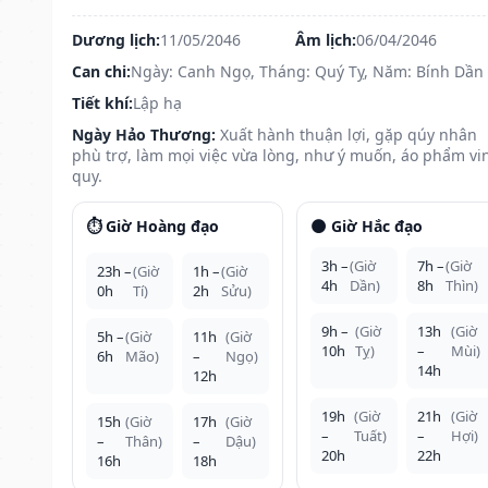
Dương lịch:
11/05/2046
Âm lịch:
06/04/2046
Can chi:
Ngày: Canh Ngọ, Tháng: Quý Tỵ, Năm: Bính Dần
Tiết khí:
Lập hạ
Ngày Hảo Thương:
Xuất hành thuận lợi, gặp qúy nhân
phù trợ, làm mọi việc vừa lòng, như ý muốn, áo phẩm vi
quy.
⏱️ Giờ Hoàng đạo
🌑 Giờ Hắc đạo
3h –
(Giờ
7h –
(Giờ
23h –
(Giờ
1h –
(Giờ
4h
Dần)
8h
Thìn)
0h
Tí)
2h
Sửu)
9h –
(Giờ
13h
(Giờ
5h –
(Giờ
11h
(Giờ
10h
Tỵ)
–
Mùi)
6h
Mão)
–
Ngọ)
14h
12h
19h
(Giờ
21h
(Giờ
15h
(Giờ
17h
(Giờ
–
Tuất)
–
Hợi)
–
Thân)
–
Dậu)
20h
22h
16h
18h