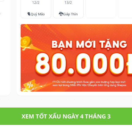
12/2
13/2
🐈
🐉
g
Quý Mão
Giáp Thìn
XEM TỐT XẤU NGÀY 4 THÁNG 3