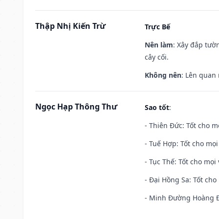
Thập Nhị Kiến Trừ
Trực Bế
Nên làm
: Xây đắp tườ
cây cối.
Không nên
: Lên quan
Ngọc Hạp Thông Thư
Sao tốt
:
- Thiên Đức: Tốt cho mọ
- Tuế Hợp: Tốt cho mọi 
- Tục Thế: Tốt cho mọi 
- Đại Hồng Sa: Tốt cho 
- Minh Đường Hoàng Đạ