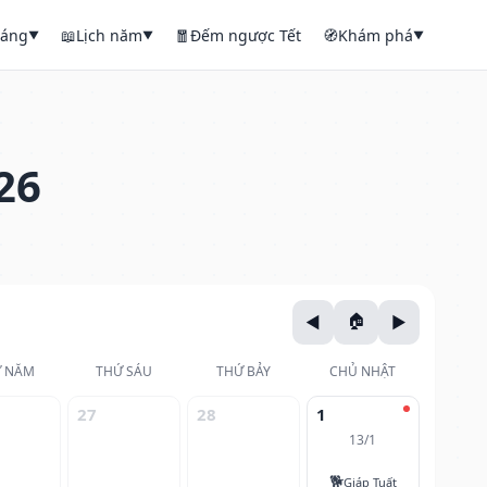
háng
📖
Lịch năm
🧧
Đếm ngược Tết
🧭
Khám phá
▼
▼
▼
26
 NĂM
THỨ SÁU
THỨ BẢY
CHỦ NHẬT
27
28
1
13/1
🐕
Giáp Tuất