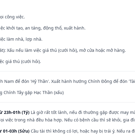
ọi công việc.
việc khởi tạo, an táng, động thổ, xuất hành.
việc làm nhà, lợp nhà.
t): Xấu nếu làm việc giá thú (cưới hỏi), mở cửa hoặc mở hàng.
ệc giá thú (cưới hỏi).
h Nam để đón 'Hỷ Thần'. Xuất hành hướng Chính Đông để đón 'Tài
g Chính Tây gặp Hạc Thần (xấu)
ừ 23h-01h (Tý)
Là giờ rất tốt lành, nếu đi thường gặp được may mắ
ọi việc trong nhà đều hòa hợp. Nếu có bệnh cầu thì sẽ khỏi, gia 
ừ 01-03h (Sửu)
Cầu tài thì không có lợi, hoặc hay bị trái ý. Nếu ra 