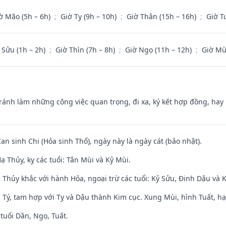
ờ Mão (5h – 6h)
;
Giờ Tỵ (9h – 10h)
;
Giờ Thân (15h – 16h)
;
Giờ T
 Sửu (1h – 2h)
;
Giờ Thìn (7h – 8h)
;
Giờ Ngọ (11h – 12h)
;
Giờ Mù
Tránh làm những công việc quan trọng, đi xa, ký kết hợp đồng, hay 
Can sinh Chi (Hỏa sinh Thổ), ngày này là ngày cát (bảo nhật).
 Thủy, kỵ các tuổi: Tân Mùi và Kỷ Mùi.
 Thủy khắc với hành Hỏa, ngoại trừ các tuổi: Kỷ Sửu, Đinh Dậu và
 Tý, tam hợp với Tỵ và Dậu thành Kim cục. Xung Mùi, hình Tuất, hạ
tuổi Dần, Ngọ, Tuất.