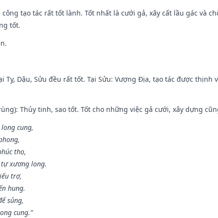
i công tạo tác rất tốt lành. Tốt nhất là cưới gả, xây cất lầu gác và
ng tốt.
ền.
i Tỵ, Dậu, Sửu đều rất tốt. Tại Sửu: Vượng Địa, tạo tác được thịnh
ùng): Thủy tinh, sao tốt. Tốt cho những việc gả cưới, xây dựng cũ
 long cung,
 phong,
phúc thọ,
tự xương long.
iếu trợ,
iến hung.
đế sủng,
long cung.”