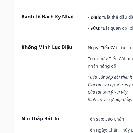
Bành Tổ Bách Kỵ Nhật
-
Đinh
: “Bất thế đầu đ
-
Sửu
: “Bất quan đới 
Khổng Minh Lục Diệu
Ngày:
Tiểu Cát
- tức n
Trong này Tiểu Cát mọi
nhân nâng đỡ.
“Tiểu Cát gặp hội thanh
Cầu tài cầu lộc ở trong
Cầu tài toại ý vui vầy
Bình an vô sự gặp thầy,
Nhị Thập Bát Tú
Tên sao
: Sao Chẩn
Tên ngày
: Chẩn Thủy D