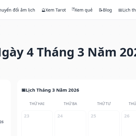
🃏
huyển đổi âm lịch
🔮
Xem Tarot
Xem quẻ
📝
Blog
📅
Lịch t
gày 4 Tháng 3 Năm 20
Lịch Tháng 3 Năm 2026
THỨ HAI
THỨ BA
THỨ TƯ
THỨ
23
24
25
26
26