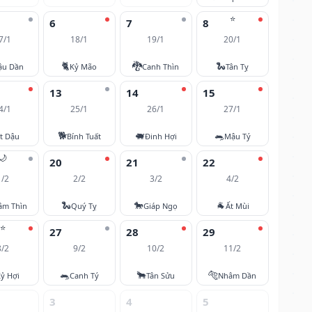
⭐
6
7
8
7/1
18/1
19/1
20/1
🐈
🐉
🐍
ậu Dần
Kỷ Mão
Canh Thìn
Tân Tỵ
13
14
15
4/1
25/1
26/1
27/1
🐕
🐖
🐀
t Dậu
Bính Tuất
Đinh Hợi
Mậu Tý
🌙
20
21
22
1/2
2/2
3/2
4/2
🐍
🐎
🐐
âm Thìn
Quý Tỵ
Giáp Ngọ
Ất Mùi
⭐
27
28
29
8/2
9/2
10/2
11/2
🐀
🐂
🐅
ỷ Hợi
Canh Tý
Tân Sửu
Nhâm Dần
3
4
5