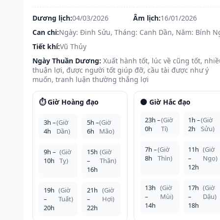
Dương lịch:
04/03/2026
Âm lịch:
16/01/2026
Can chi:
Ngày: Đinh Sửu, Tháng: Canh Dần, Năm: Bính N
Tiết khí:
Vũ Thủy
Ngày Thuần Dương:
Xuất hành tốt, lúc về cũng tốt, nhi
thuận lợi, được người tốt giúp đỡ, cầu tài được như ý
muốn, tranh luận thường thắng lợi
⏱️ Giờ Hoàng đạo
🌑 Giờ Hắc đạo
23h –
(Giờ
1h –
(Giờ
3h –
(Giờ
5h –
(Giờ
0h
Tí)
2h
Sửu)
4h
Dần)
6h
Mão)
7h –
(Giờ
11h
(Giờ
9h –
(Giờ
15h
(Giờ
8h
Thìn)
–
Ngọ)
10h
Tỵ)
–
Thân)
12h
16h
13h
(Giờ
17h
(Giờ
19h
(Giờ
21h
(Giờ
–
Mùi)
–
Dậu)
–
Tuất)
–
Hợi)
14h
18h
20h
22h