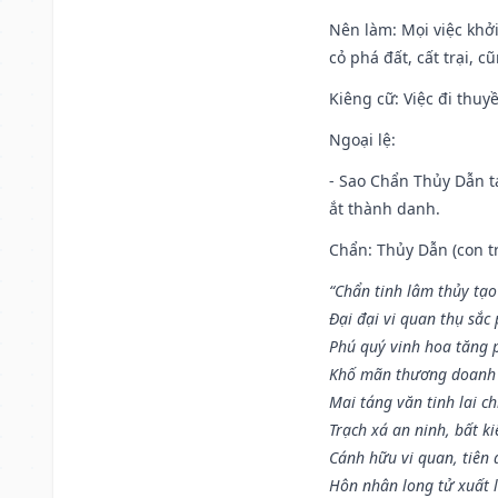
Nên làm
: Mọi việc khở
cỏ phá đất, cất trại, cũ
Kiêng cữ
: Việc đi thuy
Ngoại lệ
:
- Sao Chẩn Thủy Dẫn tạ
ắt thành danh.
Chẩn: Thủy Dẫn (con tr
“Chẩn tinh lâm thủy tạo
Đại đại vi quan thụ sắc
Phú quý vinh hoa tăng 
Khố mãn thương doanh 
Mai táng văn tinh lai ch
Trạch xá an ninh, bất k
Cánh hữu vi quan, tiên 
Hôn nhân long tử xuất 