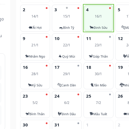
⭐
2
3
4
5
14/1
15/1
16/1
1
gọ
🐖
🐀
🐂
🐅
Ất Hợi
Bính Tý
Đinh Sửu
M
ều
9
10
11
12
21/1
22/1
23/1
2
🐎
🐐
🐒
🐓
Nhâm Ngọ
Quý Mùi
Giáp Thân
Ấ
16
17
18
19
28/1
29/1
30/1
🐂
🐅
🐈
🐉
Kỷ Sửu
Canh Dần
Tân Mão
Nh
23
24
25
26
5/2
6/2
7/2
🐒
🐓
🐕
🐖
Bính Thân
Đinh Dậu
Mậu Tuất
K
30
31
1
2