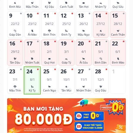
🐐
🐒
🐓
🐕
🐖
🐀
🐂
Đinh Mùi
Mậu Thân
Kỷ Dậu
Canh Tuất
Tân Hợi
Nhâm Tý
Quý Sửu
9
10
11
12
13
14
15
22/12
23/12
24/12
25/12
26/12
27/12
28/12
🐅
🐈
🐉
🐍
🐎
🐐
🐒
Giáp Dần
Ất Mão
Bính Thìn
Đinh Tỵ
Mậu Ngọ
Kỷ Mùi
Canh Thân
16
17
18
19
20
21
22
29/12
1/1
2/1
3/1
4/1
5/1
6/1
🐓
🐕
🐖
🐀
🐂
🐅
🐈
Tân Dậu
Nhâm Tuất
Quý Hợi
Giáp Tý
Ất Sửu
Bính Dần
Đinh Mão
23
24
25
26
27
28
1
7/1
8/1
9/1
10/1
11/1
12/1
🐉
🐍
🐎
🐐
🐒
🐓
Mậu Thìn
Kỷ Tỵ
Canh Ngọ
Tân Mùi
Nhâm Thân
Quý Dậu