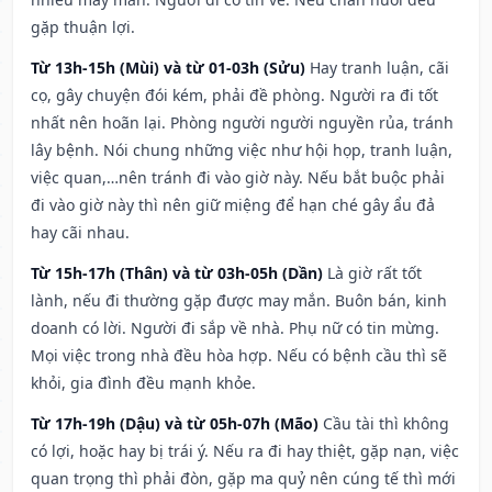
gặp thuận lợi.
Từ 13h-15h (Mùi) và từ 01-03h (Sửu)
Hay tranh luận, cãi
cọ, gây chuyện đói kém, phải đề phòng. Người ra đi tốt
nhất nên hoãn lại. Phòng người người nguyền rủa, tránh
lây bệnh. Nói chung những việc như hội họp, tranh luận,
việc quan,…nên tránh đi vào giờ này. Nếu bắt buộc phải
đi vào giờ này thì nên giữ miệng để hạn ché gây ẩu đả
hay cãi nhau.
Từ 15h-17h (Thân) và từ 03h-05h (Dần)
Là giờ rất tốt
lành, nếu đi thường gặp được may mắn. Buôn bán, kinh
doanh có lời. Người đi sắp về nhà. Phụ nữ có tin mừng.
Mọi việc trong nhà đều hòa hợp. Nếu có bệnh cầu thì sẽ
khỏi, gia đình đều mạnh khỏe.
Từ 17h-19h (Dậu) và từ 05h-07h (Mão)
Cầu tài thì không
có lợi, hoặc hay bị trái ý. Nếu ra đi hay thiệt, gặp nạn, việc
quan trọng thì phải đòn, gặp ma quỷ nên cúng tế thì mới