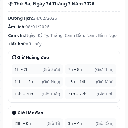
☀️ Thứ Ba, Ngày 24 Tháng 2 Năm 2026
Dương lịch:
24/02/2026
Âm lịch:
08/01/2026
Can chi:
Ngày: Kỷ Tỵ, Tháng: Canh Dần, Năm: Bính Ngọ
Tiết khí:
Vũ Thủy
⏱️ Giờ Hoàng đạo
1h – 2h
(Giờ Sửu)
7h – 8h
(Giờ Thìn)
11h – 12h
(Giờ Ngọ)
13h – 14h
(Giờ Mùi)
19h – 20h
(Giờ Tuất)
21h – 22h
(Giờ Hợi)
🌑 Giờ Hắc đạo
23h – 0h
(Giờ Tí)
3h – 4h
(Giờ Dần)