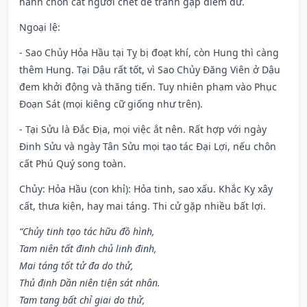
hành chôn cất người chết để tránh gặp điềm dữ.
Ngoại lệ
:
- Sao Chủy Hỏa Hầu tại Tỵ bị đoạt khí, còn Hung thì càng
thêm Hung. Tại Dậu rất tốt, vì Sao Chủy Đăng Viên ở Dậu
đem khởi động và thăng tiến. Tuy nhiên phạm vào Phục
Đoạn Sát (mọi kiêng cữ giống như trên).
- Tại Sửu là Đắc Địa, mọi việc ắt nên. Rất hợp với ngày
Đinh Sửu và ngày Tân Sửu mọi tạo tác Đại Lợi, nếu chôn
cất Phú Quý song toàn.
Chủy: Hỏa Hầu (con khỉ): Hỏa tinh, sao xấu. Khắc Kỵ xây
cất, thưa kiện, hay mai táng. Thi cử gặp nhiều bất lợi.
“Chủy tinh tạo tác hữu đồ hình,
Tam niên tất đinh chủ linh đinh,
Mai táng tốt tử đa do thử,
Thủ định Dần niên tiện sát nhân.
Tam tang bất chỉ giai do thử,