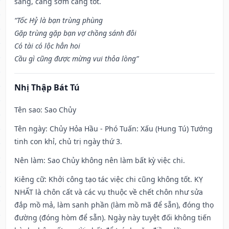
sáng, càng sớm càng tốt.
“Tốc Hỷ là bạn trùng phùng
Gặp trùng gặp bạn vợ chồng sánh đôi
Có tài có lộc hẳn hoi
Cầu gì cũng được mừng vui thỏa lòng”
Nhị Thập Bát Tú
Tên sao
: Sao Chủy
Tên ngày
: Chủy Hỏa Hầu - Phó Tuấn: Xấu (Hung Tú) Tướng
tinh con khỉ, chủ trị ngày thứ 3.
Nên làm
: Sao Chủy không nên làm bất kỳ việc chi.
Kiêng cữ
: Khởi công tạo tác việc chi cũng không tốt. KỴ
NHẤT là chôn cất và các vụ thuộc về chết chôn như sửa
đắp mồ mả, làm sanh phần (làm mồ mã để sẵn), đóng thọ
đường (đóng hòm để sẵn). Ngày này tuyệt đối không tiến