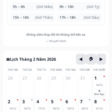
5h – 6h
(Giờ Mão)
9h – 10h
(Giờ Tỵ)
15h – 16h
(Giờ Thân)
17h – 18h
(Giờ Dậu)
Không dám thay đổi thì không thể tiến xa.
— Khuyết Danh
Lịch Tháng 2 Năm 2026
THỨ HAI
THỨ BA
THỨ TƯ
THỨ NĂM
THỨ SÁU
THỨ BẢY
CHỦ NHẬT
26
27
28
29
30
31
1
14/12
🐎
Bính Ngọ
2
3
4
5
6
7
8
15/12
16/12
17/12
18/12
19/12
20/12
21/12