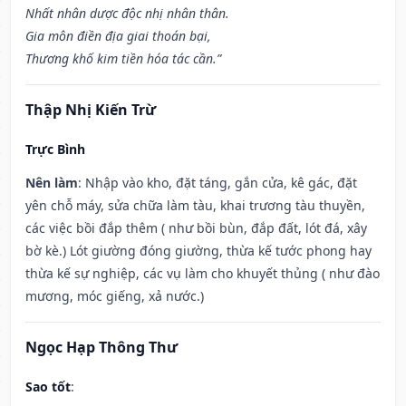
Nhất nhân dược độc nhị nhân thân.
Gia môn điền địa giai thoán bại,
Thương khố kim tiền hóa tác cần.”
Thập Nhị Kiến Trừ
Trực Bình
Nên làm
: Nhập vào kho, đặt táng, gắn cửa, kê gác, đặt
yên chỗ máy, sửa chữa làm tàu, khai trương tàu thuyền,
các việc bồi đắp thêm ( như bồi bùn, đắp đất, lót đá, xây
bờ kè.) Lót giường đóng giường, thừa kế tước phong hay
thừa kế sự nghiệp, các vụ làm cho khuyết thủng ( như đào
mương, móc giếng, xả nước.)
Ngọc Hạp Thông Thư
Sao tốt
: