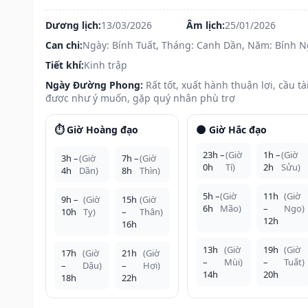
Dương lịch:
13/03/2026
Âm lịch:
25/01/2026
Can chi:
Ngày: Bính Tuất, Tháng: Canh Dần, Năm: Bính 
Tiết khí:
Kinh trập
Ngày Đường Phong:
Rất tốt, xuất hành thuận lợi, cầu tà
được như ý muốn, gặp quý nhân phù trợ
⏱️ Giờ Hoàng đạo
🌑 Giờ Hắc đạo
23h –
(Giờ
1h –
(Giờ
3h –
(Giờ
7h –
(Giờ
0h
Tí)
2h
Sửu)
4h
Dần)
8h
Thìn)
5h –
(Giờ
11h
(Giờ
9h –
(Giờ
15h
(Giờ
6h
Mão)
–
Ngọ)
10h
Tỵ)
–
Thân)
12h
16h
13h
(Giờ
19h
(Giờ
17h
(Giờ
21h
(Giờ
–
Mùi)
–
Tuất)
–
Dậu)
–
Hợi)
14h
20h
18h
22h