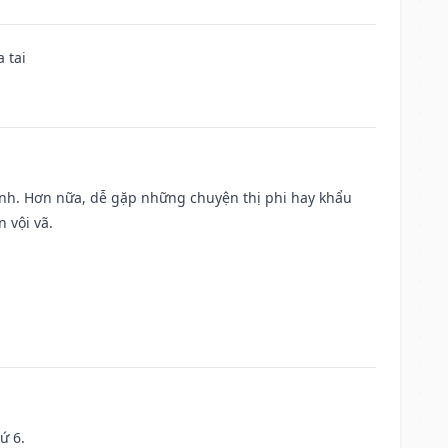
 tai
ành. Hơn nữa, dễ gặp những chuyện thị phi hay khẩu
 vội vã.
ứ 6.