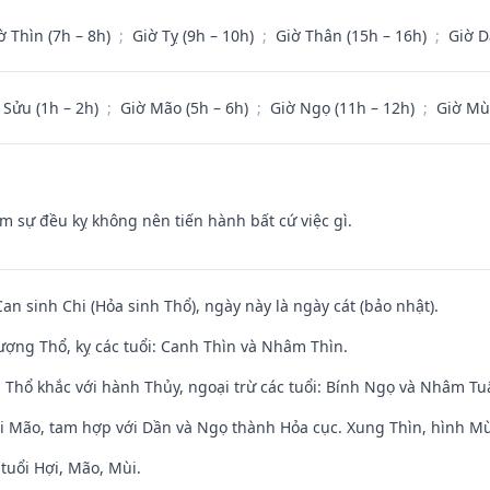
ờ Thìn (7h – 8h)
;
Giờ Tỵ (9h – 10h)
;
Giờ Thân (15h – 16h)
;
Giờ D
 Sửu (1h – 2h)
;
Giờ Mão (5h – 6h)
;
Giờ Ngọ (11h – 12h)
;
Giờ Mù
ăm sự đều kỵ không nên tiến hành bất cứ việc gì.
Can sinh Chi (Hỏa sinh Thổ), ngày này là ngày cát (bảo nhật).
ợng Thổ, kỵ các tuổi: Canh Thìn và Nhâm Thìn.
 Thổ khắc với hành Thủy, ngoại trừ các tuổi: Bính Ngọ và Nhâm T
ới Mão, tam hợp với Dần và Ngọ thành Hỏa cục. Xung Thìn, hình Mùi
tuổi Hợi, Mão, Mùi.