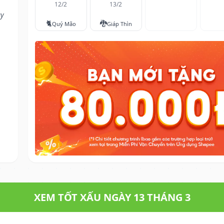
12/2
13/2
ay
🐈
🐉
Quý Mão
Giáp Thìn
XEM TỐT XẤU NGÀY 13 THÁNG 3