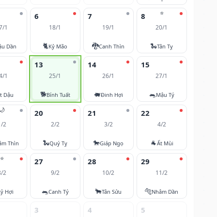
⭐
6
7
8
7/1
18/1
19/1
20/1
🐈
🐉
🐍
ậu Dần
Kỷ Mão
Canh Thìn
Tân Tỵ
13
14
15
4/1
25/1
26/1
27/1
🐕
🐖
🐀
t Dậu
Bính Tuất
Đinh Hợi
Mậu Tý
🌙
20
21
22
1/2
2/2
3/2
4/2
🐍
🐎
🐐
âm Thìn
Quý Tỵ
Giáp Ngọ
Ất Mùi
⭐
27
28
29
8/2
9/2
10/2
11/2
🐀
🐂
🐅
ỷ Hợi
Canh Tý
Tân Sửu
Nhâm Dần
3
4
5