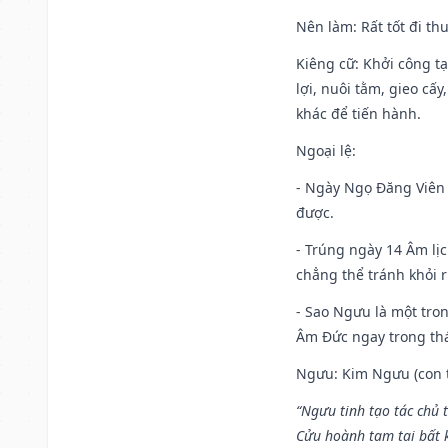
Nên làm
: Rất tốt đi t
Kiêng cữ
: Khởi công t
lợi, nuôi tằm, gieo cấ
khác để tiến hành.
Ngoại lệ
:
- Ngày Ngọ Đăng Viên 
được.
- Trúng ngày 14 Âm lị
chẳng thể tránh khỏi r
- Sao Ngưu là một tro
Âm Đức ngay trong th
Ngưu: Kim Ngưu (con tr
“Ngưu tinh tạo tác chủ t
Cửu hoành tam tai bất k