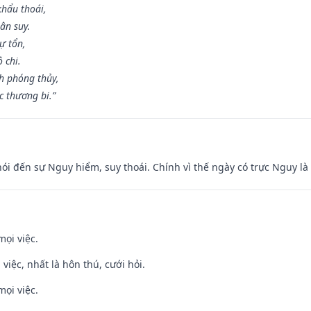
khẩu thoái,
ân suy.
ự tổn,
 chi.
h phóng thủy,
 thương bi.”
nói đến sự Nguy hiểm, suy thoái. Chính vì thế ngày có trực Nguy l
mọi việc.
 việc, nhất là hôn thú, cưới hỏi.
mọi việc.