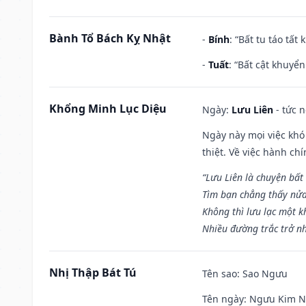
Bành Tổ Bách Kỵ Nhật
-
Bính
: “Bất tu táo tấ
-
Tuất
: “Bất cật khuyể
Khổng Minh Lục Diệu
Ngày:
Lưu Liên
- tức 
Ngày này mọi việc khó
thiệt. Về việc hành ch
“Lưu Liên là chuyện bất
Tìm bạn chẳng thấy nử
Không thì lưu lạc một k
Nhiều đường trắc trở nh
Nhị Thập Bát Tú
Tên sao
: Sao Ngưu
Tên ngày
: Ngưu Kim Ng