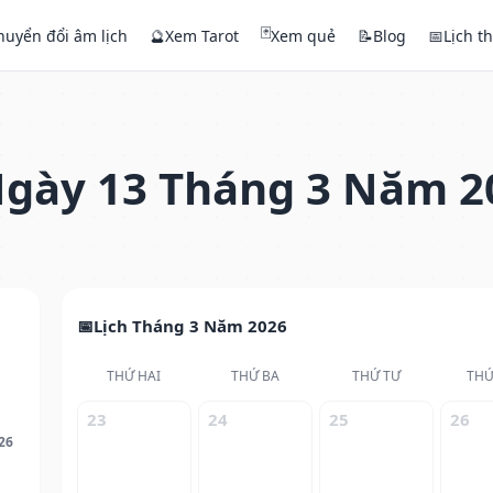
🃏
huyển đổi âm lịch
🔮
Xem Tarot
Xem quẻ
📝
Blog
📅
Lịch t
gày 13 Tháng 3 Năm 2
Lịch Tháng 3 Năm 2026
THỨ HAI
THỨ BA
THỨ TƯ
THỨ
23
24
25
26
26