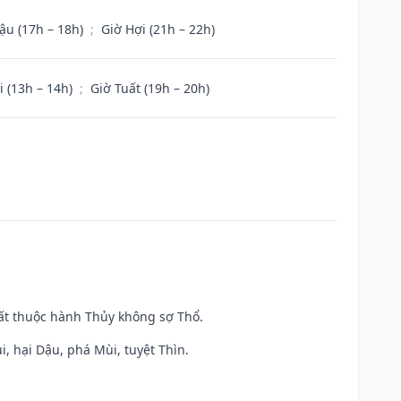
ậu (17h – 18h)
;
Giờ Hợi (21h – 22h)
i (13h – 14h)
;
Giờ Tuất (19h – 20h)
uất thuộc hành Thủy không sợ Thổ.
, hại Dậu, phá Mùi, tuyệt Thìn.