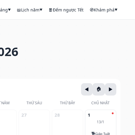
háng
📖
Lịch năm
🧧
Đếm ngược Tết
🧭
Khám phá
▼
▼
▼
026
 NĂM
THỨ SÁU
THỨ BẢY
CHỦ NHẬT
27
28
1
13/1
🐕
Giáp Tuất