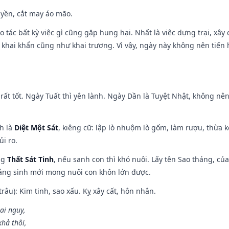
huyền, cắt may áo mão.
ạo tác bất kỳ việc gì cũng gặp hung hại. Nhất là việc dựng trại, xây
y, khai khẩn cũng như khai trương. Vì vậy, ngày này không nên tiến
rất tốt. Ngày Tuất thì yên lành. Ngày Dần là Tuyệt Nhật, không nê
ch là
Diệt Một Sát
, kiêng cữ: lập lò nhuộm lò gốm, làm rượu, thừa 
ủi ro.
ng
Thất Sát Tinh
, nếu sanh con thì khó nuôi. Lấy tên Sao tháng, củ
áng sinh mới mong nuôi con khôn lớn được.
âu): Kim tinh, sao xấu. Kỵ xây cất, hôn nhân.
ai nguy,
hả thôi,