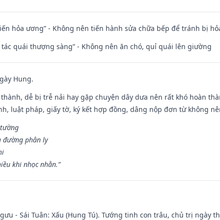
t kiến hỏa ương” - Không nên tiến hành sửa chữa bếp để tránh bị hỏa
n tác quái thượng sàng” - Không nên ăn chó, quỉ quái lên giường
ngày Hung.
 thành, dễ bị trễ nải hay gặp chuyện dây dưa nên rất khó hoàn th
ính, luật pháp, giấy tờ, ký kết hợp đồng, dâng nộp đơn từ không nên
 tường
a đường phân ly
hi
iều khi nhọc nhằn.”
ưu - Sái Tuân: Xấu (Hung Tú). Tướng tinh con trâu, chủ trị ngày th