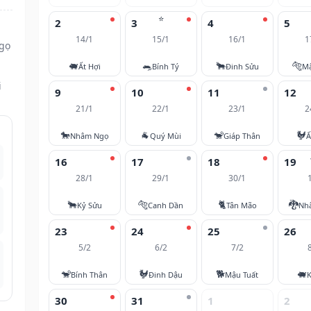
⭐
2
3
4
5
14/1
15/1
16/1
1
Ngọ
🐖
🐀
🐂
🐅
Ất Hợi
Bính Tý
Đinh Sửu
M
i
9
10
11
12
21/1
22/1
23/1
2
🐎
🐐
🐒
🐓
Nhâm Ngọ
Quý Mùi
Giáp Thân
Ấ
16
17
18
19
28/1
29/1
30/1
🐂
🐅
🐈
🐉
Kỷ Sửu
Canh Dần
Tân Mão
Nh
23
24
25
26
5/2
6/2
7/2
🐒
🐓
🐕
🐖
Bính Thân
Đinh Dậu
Mậu Tuất
K
30
31
1
2