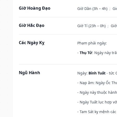
Giờ Hoàng Đạo
Giờ Dần (3h – 4h)
;
Gi
Giờ Hắc Đạo
Giờ Tí (23h – 0h)
;
Giờ
Các Ngày Kỵ
Phạm phải ngày:
-
Thụ Tử
: Ngày này tr
Ngũ Hành
Ngày:
Bính Tuất
- tức 
- Nạp âm: Ngày Ốc Thư
- Ngày này thuộc hành
- Ngày Tuất lục hợp v
- Tam Sát kỵ mệnh các 