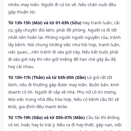
nhiều may mắn. Người đi có tin về. Nếu chăn nuôi đều
gặp thuận lợi.
Từ 13h-15h (Mùi) và từ 01-03h (Sửu)
Hay tranh luận, cãi
cọ, gây chuyện đói kém, phải đề phòng. Người ra đi tốt
nhất nên hoãn lại. Phòng người người nguyền rủa, tránh
lây bệnh. Nói chung những việc như hội họp, tranh luận,
việc quan,…nên tránh đi vào giờ này. Nếu bắt buộc phải
đi vào giờ này thì nên giữ miệng để hạn ché gây ẩu đả
hay cãi nhau.
Từ 15h-17h (Thân) và từ 03h-05h (Dần)
Là giờ rất tốt
lành, nếu đi thường gặp được may mắn. Buôn bán, kinh
doanh có lời. Người đi sắp về nhà. Phụ nữ có tin mừng.
Mọi việc trong nhà đều hòa hợp. Nếu có bệnh cầu thì sẽ
khỏi, gia đình đều mạnh khỏe.
Từ 17h-19h (Dậu) và từ 05h-07h (Mão)
Cầu tài thì không
có lợi, hoặc hay bị trái ý. Nếu ra đi hay thiệt, gặp nạn, việc