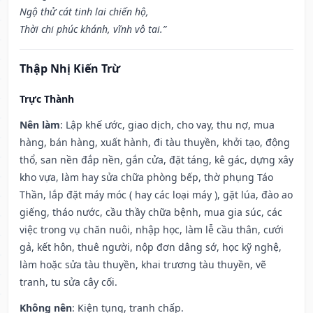
Ngộ thử cát tinh lai chiến hộ,
Thời chi phúc khánh, vĩnh vô tai.”
Thập Nhị Kiến Trừ
Trực Thành
Nên làm
: Lập khế ước, giao dịch, cho vay, thu nợ, mua
hàng, bán hàng, xuất hành, đi tàu thuyền, khởi tạo, động
thổ, san nền đắp nền, gắn cửa, đặt táng, kê gác, dựng xây
kho vựa, làm hay sửa chữa phòng bếp, thờ phụng Táo
Thần, lắp đặt máy móc ( hay các loại máy ), gặt lúa, đào ao
giếng, tháo nước, cầu thầy chữa bệnh, mua gia súc, các
việc trong vụ chăn nuôi, nhập học, làm lễ cầu thân, cưới
gả, kết hôn, thuê người, nộp đơn dâng sớ, học kỹ nghệ,
làm hoặc sửa tàu thuyền, khai trương tàu thuyền, vẽ
tranh, tu sửa cây cối.
Không nên
: Kiện tụng, tranh chấp.