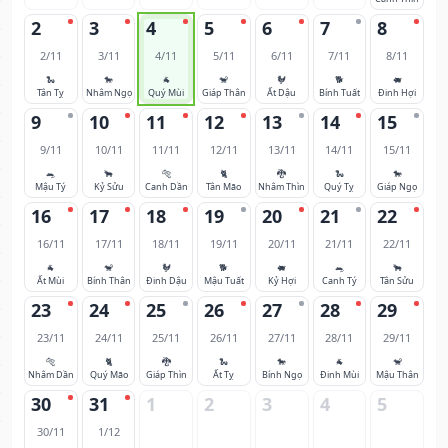
2
3
4
5
6
7
8
2/11
3/11
4/11
5/11
6/11
7/11
8/11
🐍
🐎
🐐
🐒
🐓
🐕
🐖
Tân Tỵ
Nhâm Ngọ
Quý Mùi
Giáp Thân
Ất Dậu
Bính Tuất
Đinh Hợi
9
10
11
12
13
14
15
9/11
10/11
11/11
12/11
13/11
14/11
15/11
🐀
🐂
🐅
🐈
🐉
🐍
🐎
Mậu Tý
Kỷ Sửu
Canh Dần
Tân Mão
Nhâm Thìn
Quý Tỵ
Giáp Ngọ
16
17
18
19
20
21
22
16/11
17/11
18/11
19/11
20/11
21/11
22/11
🐐
🐒
🐓
🐕
🐖
🐀
🐂
Ất Mùi
Bính Thân
Đinh Dậu
Mậu Tuất
Kỷ Hợi
Canh Tý
Tân Sửu
23
24
25
26
27
28
29
23/11
24/11
25/11
26/11
27/11
28/11
29/11
🐅
🐈
🐉
🐍
🐎
🐐
🐒
Nhâm Dần
Quý Mão
Giáp Thìn
Ất Tỵ
Bính Ngọ
Đinh Mùi
Mậu Thân
30
31
1
2
3
4
5
30/11
1/12