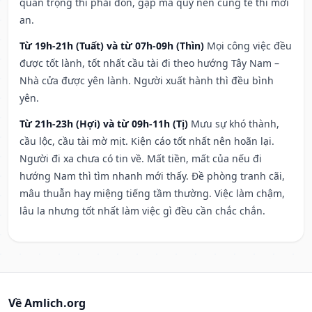
quan trọng thì phải đòn, gặp ma quỷ nên cúng tế thì mới
an.
Từ 19h-21h (Tuất) và từ 07h-09h (Thìn)
Mọi công việc đều
được tốt lành, tốt nhất cầu tài đi theo hướng Tây Nam –
Nhà cửa được yên lành. Người xuất hành thì đều bình
yên.
Từ 21h-23h (Hợi) và từ 09h-11h (Tị)
Mưu sự khó thành,
cầu lộc, cầu tài mờ mịt. Kiện cáo tốt nhất nên hoãn lại.
Người đi xa chưa có tin về. Mất tiền, mất của nếu đi
hướng Nam thì tìm nhanh mới thấy. Đề phòng tranh cãi,
mâu thuẫn hay miệng tiếng tầm thường. Việc làm chậm,
lâu la nhưng tốt nhất làm việc gì đều cần chắc chắn.
Về Amlich.org