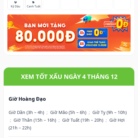
🐓
🐕
Kỷ Dậu
Canh Tuất
XEM TỐT XẤU NGÀY 4 THÁNG 12
Giờ Hoàng Đạo
Giờ Dần (3h – 4h)
;
Giờ Mão (5h – 6h)
;
Giờ Tỵ (9h – 10h)
;
Giờ Thân (15h – 16h)
;
Giờ Tuất (19h – 20h)
;
Giờ Hợi
(21h – 22h)