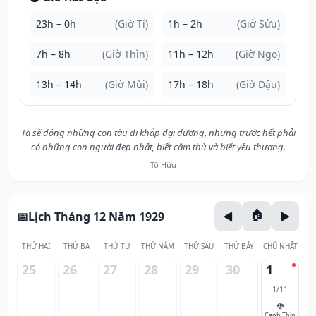
23h – 0h
(Giờ Tí)
1h – 2h
(Giờ Sửu)
7h – 8h
(Giờ Thìn)
11h – 12h
(Giờ Ngọ)
13h – 14h
(Giờ Mùi)
17h – 18h
(Giờ Dậu)
Ta sẽ đóng những con tàu đi khắp đại dương, nhưng trước hết phải
có những con người đẹp nhất, biết căm thù và biết yêu thương.
— Tố Hữu
Lịch Tháng 12 Năm 1929
THỨ HAI
THỨ BA
THỨ TƯ
THỨ NĂM
THỨ SÁU
THỨ BẢY
CHỦ NHẬT
25
26
27
28
29
30
1
1/11
🐉
Canh Thìn