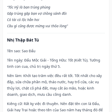
“Tốc Hỷ là bạn trùng phùng
Gặp trùng gặp bạn vợ chồng sánh đôi
Có tài có lộc hẳn hoi
Cầu gì cũng được mừng vui thỏa lòng”
Nhị Thập Bát Tú
Tên sao
: Sao Đẩu
Tên ngày
: Đẩu Mộc Giải - Tống Hữu: Tốt (Kiết Tú). Tướng
tinh con cua, chủ trị ngày thứ 5.
Nên làm
: Khởi tạo trăm việc đều rất tốt. Tốt nhất cho xây
đắp, sửa chữa phần mộ, tháo nước, hay trổ cửa, các vụ
thủy lợi, chặt cỏ phá đất, may cắt áo mão, hoặc kinh
doanh, giao dịch, mưu cầu công danh.
Kiêng cữ
: Rất kỵ việc đi thuyền. Nên đặt tên con là Đẩu,
Giải hay Trại hoặc theo tên của Sao năm hay tháng đó để