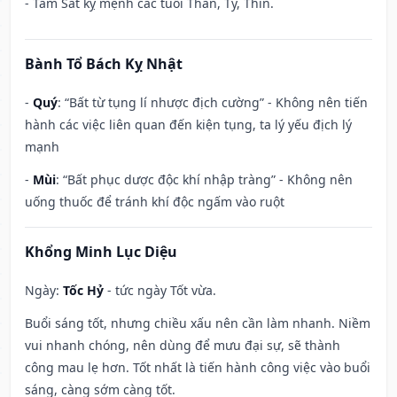
- Tam Sát kỵ mệnh các tuổi Thân, Tý, Thìn.
Bành Tổ Bách Kỵ Nhật
-
Quý
: “Bất từ tụng lí nhược địch cường” - Không nên tiến
hành các việc liên quan đến kiện tụng, ta lý yếu địch lý
mạnh
-
Mùi
: “Bất phục dược độc khí nhập tràng” - Không nên
uống thuốc để tránh khí độc ngấm vào ruột
Khổng Minh Lục Diệu
Ngày:
Tốc Hỷ
- tức ngày Tốt vừa.
Buổi sáng tốt, nhưng chiều xấu nên cần làm nhanh. Niềm
vui nhanh chóng, nên dùng để mưu đại sự, sẽ thành
công mau lẹ hơn. Tốt nhất là tiến hành công việc vào buổi
sáng, càng sớm càng tốt.