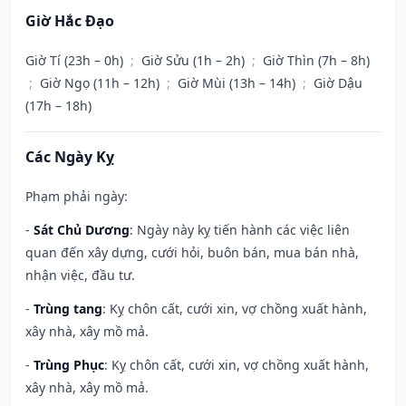
Giờ Hắc Đạo
Giờ Tí (23h – 0h)
;
Giờ Sửu (1h – 2h)
;
Giờ Thìn (7h – 8h)
;
Giờ Ngọ (11h – 12h)
;
Giờ Mùi (13h – 14h)
;
Giờ Dậu
(17h – 18h)
Các Ngày Kỵ
Phạm phải ngày:
-
Sát Chủ Dương
: Ngày này kỵ tiến hành các việc liên
quan đến xây dựng, cưới hỏi, buôn bán, mua bán nhà,
nhận việc, đầu tư.
-
Trùng tang
: Kỵ chôn cất, cưới xin, vợ chồng xuất hành,
xây nhà, xây mồ mả.
-
Trùng Phục
: Kỵ chôn cất, cưới xin, vợ chồng xuất hành,
xây nhà, xây mồ mả.