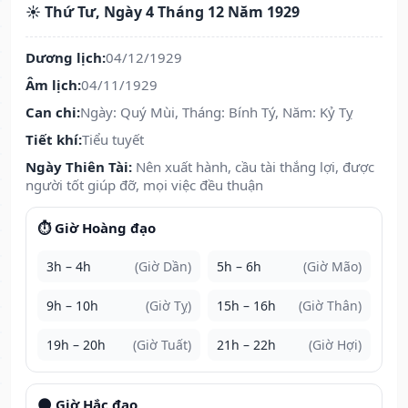
☀️ Thứ Tư, Ngày 4 Tháng 12 Năm 1929
Dương lịch:
04/12/1929
Âm lịch:
04/11/1929
Can chi:
Ngày: Quý Mùi, Tháng: Bính Tý, Năm: Kỷ Tỵ
Tiết khí:
Tiểu tuyết
Ngày Thiên Tài:
Nên xuất hành, cầu tài thắng lợi, được
người tốt giúp đỡ, mọi việc đều thuận
⏱️ Giờ Hoàng đạo
3h – 4h
(Giờ Dần)
5h – 6h
(Giờ Mão)
9h – 10h
(Giờ Tỵ)
15h – 16h
(Giờ Thân)
19h – 20h
(Giờ Tuất)
21h – 22h
(Giờ Hợi)
🌑 Giờ Hắc đạo