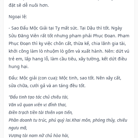
đặt sẽ dễ nuôi hơn.
Ngoại lệ
:
- Sao Đẩu Mộc Giải tại Tỵ mất sức. Tại Dậu thì tốt. Ngày
Sửu Đăng Viên rất tốt nhưng phạm phải Phục Đoạn. Phạm
Phục Đoạn thì kỵ việc chôn cất, thừa kế, chia lãnh gia tài,
khởi công làm lò nhuộm lò gốm và xuất hành. Nên: dứt vú
trẻ em, lấp hang lỗ, làm cầu tiêu, xây tường, kết dứt điều
hung hại.
Đẩu: Mộc giải (con cua): Mộc tinh, sao tốt. Nên xây cất,
sửa chữa, cưới gả và an táng đều tốt.
“Đẩu tinh tạo tác chủ chiêu tài,
Văn vũ quan viên vị đỉnh thai,
Điền trạch tiền tài thiên vạn tiến,
Phần doanh tu trúc, phú quý lai.Khai môn, phóng thủy, chiêu
ngưu mã,
Vượng tài nam nữ chủ hòa hài,