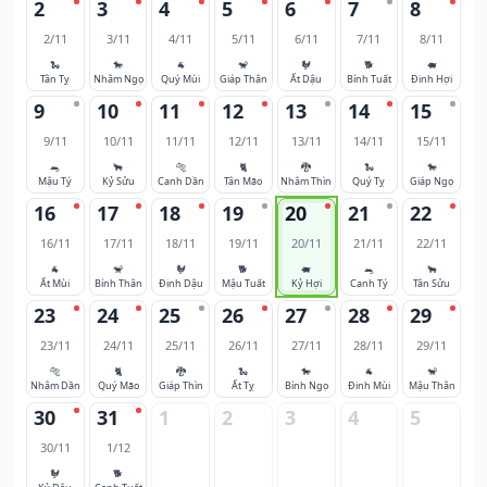
2
3
4
5
6
7
8
2/11
3/11
4/11
5/11
6/11
7/11
8/11
🐍
🐎
🐐
🐒
🐓
🐕
🐖
Tân Tỵ
Nhâm Ngọ
Quý Mùi
Giáp Thân
Ất Dậu
Bính Tuất
Đinh Hợi
9
10
11
12
13
14
15
9/11
10/11
11/11
12/11
13/11
14/11
15/11
🐀
🐂
🐅
🐈
🐉
🐍
🐎
Mậu Tý
Kỷ Sửu
Canh Dần
Tân Mão
Nhâm Thìn
Quý Tỵ
Giáp Ngọ
16
17
18
19
20
21
22
16/11
17/11
18/11
19/11
20/11
21/11
22/11
🐐
🐒
🐓
🐕
🐖
🐀
🐂
Ất Mùi
Bính Thân
Đinh Dậu
Mậu Tuất
Kỷ Hợi
Canh Tý
Tân Sửu
23
24
25
26
27
28
29
23/11
24/11
25/11
26/11
27/11
28/11
29/11
🐅
🐈
🐉
🐍
🐎
🐐
🐒
Nhâm Dần
Quý Mão
Giáp Thìn
Ất Tỵ
Bính Ngọ
Đinh Mùi
Mậu Thân
30
31
1
2
3
4
5
30/11
1/12
🐓
🐕