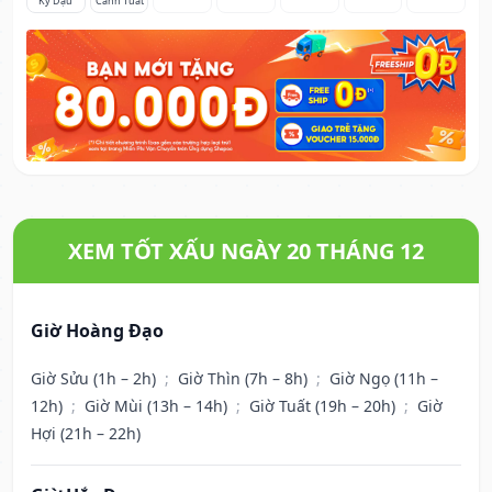
Kỷ Dậu
Canh Tuất
XEM TỐT XẤU NGÀY 20 THÁNG 12
Giờ Hoàng Đạo
Giờ Sửu (1h – 2h)
;
Giờ Thìn (7h – 8h)
;
Giờ Ngọ (11h –
12h)
;
Giờ Mùi (13h – 14h)
;
Giờ Tuất (19h – 20h)
;
Giờ
Hợi (21h – 22h)