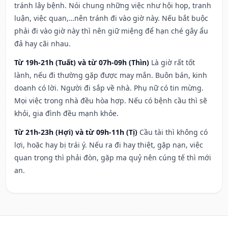
tránh lây bệnh. Nói chung những việc như hội họp, tranh
luận, việc quan,…nên tránh đi vào giờ này. Nếu bắt buộc
phải đi vào giờ này thì nên giữ miệng để hạn ché gây ẩu
đả hay cãi nhau.
Từ 19h-21h (Tuất) và từ 07h-09h (Thìn)
Là giờ rất tốt
lành, nếu đi thường gặp được may mắn. Buôn bán, kinh
doanh có lời. Người đi sắp về nhà. Phụ nữ có tin mừng.
Mọi việc trong nhà đều hòa hợp. Nếu có bệnh cầu thì sẽ
khỏi, gia đình đều mạnh khỏe.
Từ 21h-23h (Hợi) và từ 09h-11h (Tị)
Cầu tài thì không có
lợi, hoặc hay bị trái ý. Nếu ra đi hay thiệt, gặp nạn, việc
quan trọng thì phải đòn, gặp ma quỷ nên cúng tế thì mới
an.