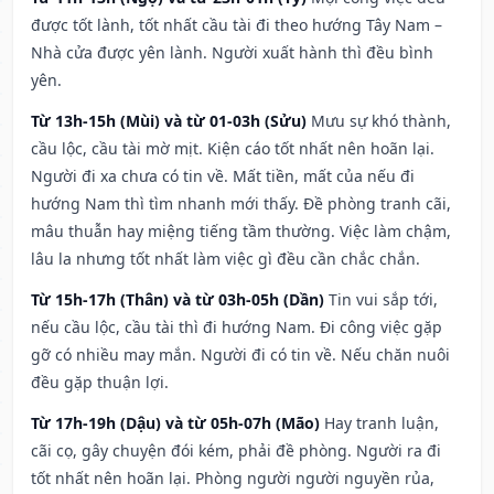
được tốt lành, tốt nhất cầu tài đi theo hướng Tây Nam –
Nhà cửa được yên lành. Người xuất hành thì đều bình
yên.
Từ 13h-15h (Mùi) và từ 01-03h (Sửu)
Mưu sự khó thành,
cầu lộc, cầu tài mờ mịt. Kiện cáo tốt nhất nên hoãn lại.
Người đi xa chưa có tin về. Mất tiền, mất của nếu đi
hướng Nam thì tìm nhanh mới thấy. Đề phòng tranh cãi,
mâu thuẫn hay miệng tiếng tầm thường. Việc làm chậm,
lâu la nhưng tốt nhất làm việc gì đều cần chắc chắn.
Từ 15h-17h (Thân) và từ 03h-05h (Dần)
Tin vui sắp tới,
nếu cầu lộc, cầu tài thì đi hướng Nam. Đi công việc gặp
gỡ có nhiều may mắn. Người đi có tin về. Nếu chăn nuôi
đều gặp thuận lợi.
Từ 17h-19h (Dậu) và từ 05h-07h (Mão)
Hay tranh luận,
cãi cọ, gây chuyện đói kém, phải đề phòng. Người ra đi
tốt nhất nên hoãn lại. Phòng người người nguyền rủa,