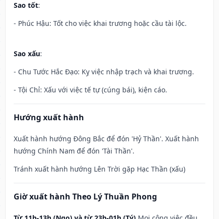
Sao tốt
:
- Phúc Hậu: Tốt cho việc khai trương hoặc cầu tài lộc.
Sao xấu
:
- Chu Tước Hắc Đạo: Kỵ việc nhập trạch và khai trương.
- Tội Chỉ: Xấu với việc tế tự (cúng bái), kiện cáo.
Hướng xuất hành
Xuất hành hướng Đông Bắc để đón 'Hỷ Thần'. Xuất hành
hướng Chính Nam để đón 'Tài Thần'.
Tránh xuất hành hướng Lên Trời gặp Hạc Thần (xấu)
Giờ xuất hành Theo Lý Thuần Phong
Từ 11h-13h (Ngọ) và từ 23h-01h (Tý)
Mọi công việc đều