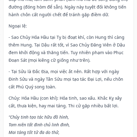
đường (đóng hòm để sẵn). Ngày này tuyệt đối không tiến
hành chôn cất người chết để tránh gặp điềm dữ.
Ngoại lệ
:
- Sao Chủy Hỏa Hầu tại Tỵ bị đoạt khí, còn Hung thì càng
thêm Hung. Tại Dậu rất tốt, vì Sao Chủy Đăng Viên ở Dậu
đem khởi động và thăng tiến. Tuy nhiên phạm vào Phục
Đoạn Sát (mọi kiêng cữ giống như trên).
- Tại Sửu là Đắc Địa, mọi việc ắt nên. Rất hợp với ngày
Đinh Sửu và ngày Tân Sửu mọi tạo tác Đại Lợi, nếu chôn
cất Phú Quý song toàn.
Chủy: Hỏa Hầu (con khỉ): Hỏa tinh, sao xấu. Khắc Kỵ xây
cất, thưa kiện, hay mai táng. Thi cử gặp nhiều bất lợi.
“Chủy tinh tạo tác hữu đồ hình,
Tam niên tất đinh chủ linh đinh,
Mai táng tốt tử đa do thử,