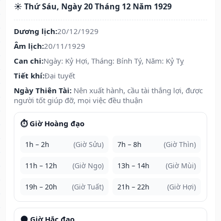
☀️ Thứ Sáu, Ngày 20 Tháng 12 Năm 1929
Dương lịch:
20/12/1929
Âm lịch:
20/11/1929
Can chi:
Ngày: Kỷ Hợi, Tháng: Bính Tý, Năm: Kỷ Tỵ
Tiết khí:
Đại tuyết
Ngày Thiên Tài:
Nên xuất hành, cầu tài thắng lợi, được
người tốt giúp đỡ, mọi việc đều thuận
⏱️ Giờ Hoàng đạo
1h – 2h
(Giờ Sửu)
7h – 8h
(Giờ Thìn)
11h – 12h
(Giờ Ngọ)
13h – 14h
(Giờ Mùi)
19h – 20h
(Giờ Tuất)
21h – 22h
(Giờ Hợi)
🌑 Giờ Hắc đạo