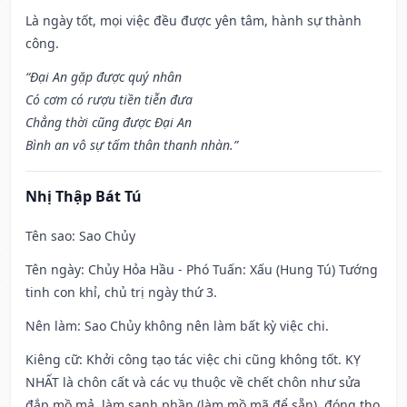
Là ngày tốt, mọi việc đều được yên tâm, hành sự thành
công.
“Đại An gặp được quý nhân
Có cơm có rượu tiền tiễn đưa
Chẳng thời cũng được Đại An
Bình an vô sự tấm thân thanh nhàn.”
Nhị Thập Bát Tú
Tên sao
: Sao Chủy
Tên ngày
: Chủy Hỏa Hầu - Phó Tuấn: Xấu (Hung Tú) Tướng
tinh con khỉ, chủ trị ngày thứ 3.
Nên làm
: Sao Chủy không nên làm bất kỳ việc chi.
Kiêng cữ
: Khởi công tạo tác việc chi cũng không tốt. KỴ
NHẤT là chôn cất và các vụ thuộc về chết chôn như sửa
đắp mồ mả, làm sanh phần (làm mồ mã để sẵn), đóng thọ