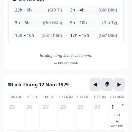
23h – 0h
(Giờ Tí)
3h – 4h
(Giờ Dần)
5h – 6h
(Giờ Mão)
9h – 10h
(Giờ Tỵ)
15h – 16h
(Giờ Thân)
17h – 18h
(Giờ Dậu)
Im lặng cũng là một sức mạnh.
— Khuyết Danh
Lịch Tháng 12 Năm 1929
THỨ HAI
THỨ BA
THỨ TƯ
THỨ NĂM
THỨ SÁU
THỨ BẢY
CHỦ NHẬT
25
26
27
28
29
30
1
1/11
🐉
Canh Thìn