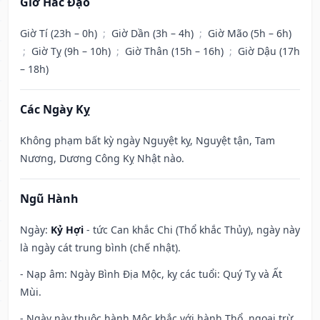
Giờ Hắc Đạo
Giờ Tí (23h – 0h)
;
Giờ Dần (3h – 4h)
;
Giờ Mão (5h – 6h)
;
Giờ Tỵ (9h – 10h)
;
Giờ Thân (15h – 16h)
;
Giờ Dậu (17h
– 18h)
Các Ngày Kỵ
Không phạm bất kỳ ngày Nguyệt kỵ, Nguyệt tận, Tam
Nương, Dương Công Kỵ Nhật nào.
Ngũ Hành
Ngày:
Kỷ Hợi
- tức Can khắc Chi (Thổ khắc Thủy), ngày này
là ngày cát trung bình (chế nhật).
- Nạp âm: Ngày Bình Địa Mộc, kỵ các tuổi: Quý Tỵ và Ất
Mùi.
- Ngày này thuộc hành Mộc khắc với hành Thổ, ngoại trừ