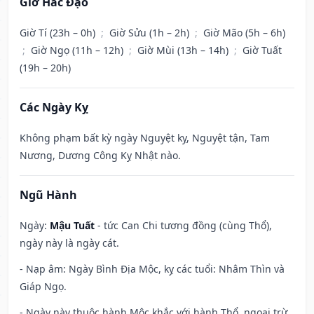
Giờ Hắc Đạo
Giờ Tí (23h – 0h)
;
Giờ Sửu (1h – 2h)
;
Giờ Mão (5h – 6h)
;
Giờ Ngọ (11h – 12h)
;
Giờ Mùi (13h – 14h)
;
Giờ Tuất
(19h – 20h)
Các Ngày Kỵ
Không phạm bất kỳ ngày Nguyệt kỵ, Nguyệt tận, Tam
Nương, Dương Công Kỵ Nhật nào.
Ngũ Hành
Ngày:
Mậu Tuất
- tức Can Chi tương đồng (cùng Thổ),
ngày này là ngày cát.
- Nạp âm: Ngày Bình Địa Mộc, kỵ các tuổi: Nhâm Thìn và
Giáp Ngọ.
- Ngày này thuộc hành Mộc khắc với hành Thổ, ngoại trừ