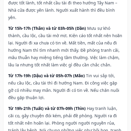
được tốt lành, tốt nhất cầu tài đi theo hướng Tây Nam –
Nhà cửa được yên lành. Người xuất hành thì đều bình
yên.
Từ 15h-17h (Thân) và từ 03h-05h (Dần)
Mưu sự khó
thành, cầu lộc, cầu tài mờ mịt. Kiện cáo tốt nhất nên hoãn
lại. Người đi xa chưa có tin về. Mất tiền, mất của nếu đi
hướng Nam thì tìm nhanh mới thấy. Đề phòng tranh cãi,
mâu thuẫn hay miệng tiếng tầm thường. Việc làm chậm,
lâu la nhưng tốt nhất làm việc gì đều cần chắc chắn.
Từ 17h-19h (Dậu) và từ 05h-07h (Mão)
Tin vui sắp tới,
nếu cầu lộc, cầu tài thì đi hướng Nam. Đi công việc gặp
gỡ có nhiều may mắn. Người đi có tin về. Nếu chăn nuôi
đều gặp thuận lợi.
Từ 19h-21h (Tuất) và từ 07h-09h (Thìn)
Hay tranh luận,
cãi cọ, gây chuyện đói kém, phải đề phòng. Người ra đi
tốt nhất nên hoãn lại. Phòng người người nguyền rủa,
tránh lây bệnh. Nói chung những việc như hội họp, tranh