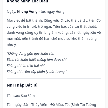
Khổng Minh Lục Diệu
Ngày:
Không Vong
- tức ngày Hung.
Mọi việc dễ bất thành. Công việc đi vào thế bế tắc, tiến độ
công việc bị trì trệ, trở ngại. Tiền bạc của cải thất thoát,
danh vọng cũng uy tín bị giảm xuống. Là một ngày xấu về
mọi mặt, nên tránh để hạn chế mưu sự khó thành công
như ý.
“Không Vong gặp quẻ khẩn cần
Bệnh tật khẩn thiết chẳng làm được chi
Không thì ôn tiểu thê nhi
Không thì trộm cắp phân ly bất tường.”
Nhị Thập Bát Tú
Tên sao
: Sao Sâm
Tên ngày
: Sâm Thủy Viên - Đỗ Mậu: Tốt (Bình Tú) Tướng