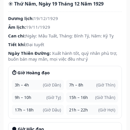
☀️ Thứ Năm, Ngày 19 Tháng 12 Năm 1929
Dương lịch:
19/12/1929
Âm lịch:
19/11/1929
Can chi:
Ngày: Mậu Tuất, Tháng: Bính Tý, Năm: Kỷ Tỵ
Tiết khí:
Đại tuyết
Ngày Thiên Đường:
Xuất hành tốt, quý nhân phù trợ,
buôn bán may mắn, mọi việc đều như ý
⏱️ Giờ Hoàng đạo
3h – 4h
(Giờ Dần)
7h – 8h
(Giờ Thìn)
9h – 10h
(Giờ Tỵ)
15h – 16h
(Giờ Thân)
17h – 18h
(Giờ Dậu)
21h – 22h
(Giờ Hợi)
🌑 Giờ Hắc đạo