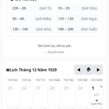
23h – 0h
(Giờ Tí)
1h – 2h
(Giờ Sửu)
5h – 6h
(Giờ Mão)
11h – 12h
(Giờ Ngọ)
13h – 14h
(Giờ Mùi)
19h – 20h
(Giờ Tuất)
Tâm bình an, đời an yên.
— Khuyết Danh
Lịch Tháng 12 Năm 1929
THỨ HAI
THỨ BA
THỨ TƯ
THỨ NĂM
THỨ SÁU
THỨ BẢY
CHỦ NHẬT
25
26
27
28
29
30
1
1/11
🐉
Canh Thìn