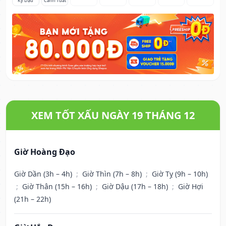
Kỷ Dậu
Canh Tuất
XEM TỐT XẤU NGÀY 19 THÁNG 12
Giờ Hoàng Đạo
Giờ Dần (3h – 4h)
;
Giờ Thìn (7h – 8h)
;
Giờ Tỵ (9h – 10h)
;
Giờ Thân (15h – 16h)
;
Giờ Dậu (17h – 18h)
;
Giờ Hợi
(21h – 22h)