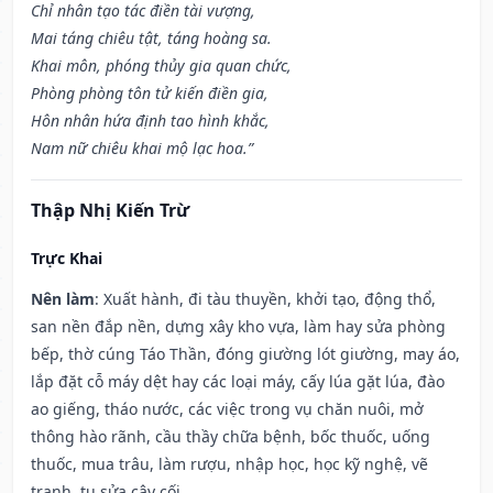
Chỉ nhân tạo tác điền tài vượng,
Mai táng chiêu tật, táng hoàng sa.
Khai môn, phóng thủy gia quan chức,
Phòng phòng tôn tử kiến điền gia,
Hôn nhân hứa định tao hình khắc,
Nam nữ chiêu khai mộ lạc hoa.”
Thập Nhị Kiến Trừ
Trực Khai
Nên làm
: Xuất hành, đi tàu thuyền, khởi tạo, động thổ,
san nền đắp nền, dựng xây kho vựa, làm hay sửa phòng
bếp, thờ cúng Táo Thần, đóng giường lót giường, may áo,
lắp đặt cỗ máy dệt hay các loại máy, cấy lúa gặt lúa, đào
ao giếng, tháo nước, các việc trong vụ chăn nuôi, mở
thông hào rãnh, cầu thầy chữa bệnh, bốc thuốc, uống
thuốc, mua trâu, làm rượu, nhập học, học kỹ nghệ, vẽ
tranh, tu sửa cây cối.