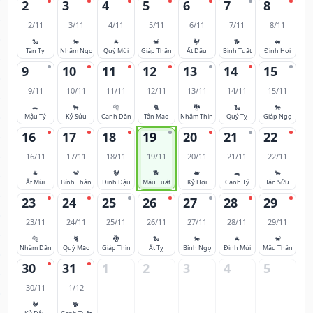
2
3
4
5
6
7
8
2/11
3/11
4/11
5/11
6/11
7/11
8/11
🐍
🐎
🐐
🐒
🐓
🐕
🐖
Tân Tỵ
Nhâm Ngọ
Quý Mùi
Giáp Thân
Ất Dậu
Bính Tuất
Đinh Hợi
9
10
11
12
13
14
15
9/11
10/11
11/11
12/11
13/11
14/11
15/11
🐀
🐂
🐅
🐈
🐉
🐍
🐎
Mậu Tý
Kỷ Sửu
Canh Dần
Tân Mão
Nhâm Thìn
Quý Tỵ
Giáp Ngọ
16
17
18
19
20
21
22
16/11
17/11
18/11
19/11
20/11
21/11
22/11
🐐
🐒
🐓
🐕
🐖
🐀
🐂
Ất Mùi
Bính Thân
Đinh Dậu
Mậu Tuất
Kỷ Hợi
Canh Tý
Tân Sửu
23
24
25
26
27
28
29
23/11
24/11
25/11
26/11
27/11
28/11
29/11
🐅
🐈
🐉
🐍
🐎
🐐
🐒
Nhâm Dần
Quý Mão
Giáp Thìn
Ất Tỵ
Bính Ngọ
Đinh Mùi
Mậu Thân
30
31
1
2
3
4
5
30/11
1/12
🐓
🐕