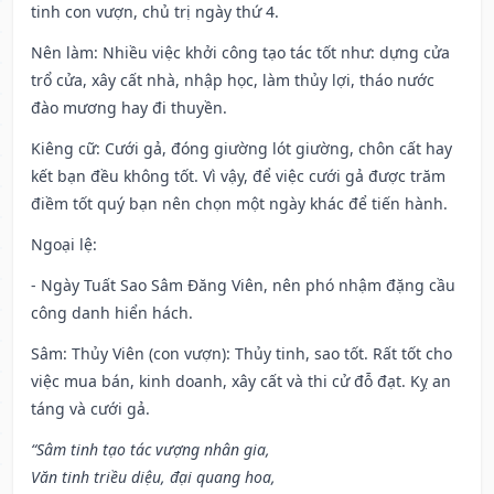
tinh con vượn, chủ trị ngày thứ 4.
Nên làm
: Nhiều việc khởi công tạo tác tốt như: dựng cửa
trổ cửa, xây cất nhà, nhập học, làm thủy lợi, tháo nước
đào mương hay đi thuyền.
Kiêng cữ
: Cưới gả, đóng giường lót giường, chôn cất hay
kết bạn đều không tốt. Vì vậy, để việc cưới gả được trăm
điềm tốt quý bạn nên chọn một ngày khác để tiến hành.
Ngoại lệ
:
- Ngày Tuất Sao Sâm Đăng Viên, nên phó nhậm đặng cầu
công danh hiển hách.
Sâm: Thủy Viên (con vượn): Thủy tinh, sao tốt. Rất tốt cho
việc mua bán, kinh doanh, xây cất và thi cử đỗ đạt. Kỵ an
táng và cưới gả.
“Sâm tinh tạo tác vượng nhân gia,
Văn tinh triều diệu, đại quang hoa,