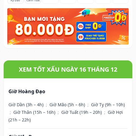
Kỷ Dậu
Canh Tuất
XEM TỐT XẤU NGÀY 16 THÁNG 12
Giờ Hoàng Đạo
Giờ Dần (3h – 4h)
;
Giờ Mão (5h – 6h)
;
Giờ Tỵ (9h – 10h)
;
Giờ Thân (15h – 16h)
;
Giờ Tuất (19h – 20h)
;
Giờ Hợi
(21h – 22h)