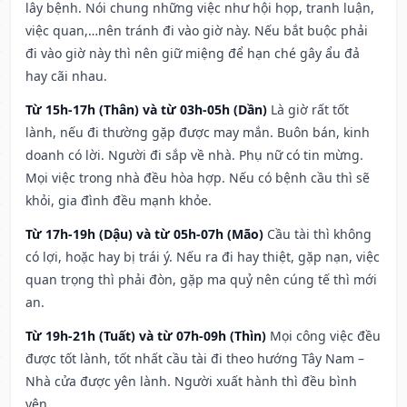
lây bệnh. Nói chung những việc như hội họp, tranh luận,
việc quan,…nên tránh đi vào giờ này. Nếu bắt buộc phải
đi vào giờ này thì nên giữ miệng để hạn ché gây ẩu đả
hay cãi nhau.
Từ 15h-17h (Thân) và từ 03h-05h (Dần)
Là giờ rất tốt
lành, nếu đi thường gặp được may mắn. Buôn bán, kinh
doanh có lời. Người đi sắp về nhà. Phụ nữ có tin mừng.
Mọi việc trong nhà đều hòa hợp. Nếu có bệnh cầu thì sẽ
khỏi, gia đình đều mạnh khỏe.
Từ 17h-19h (Dậu) và từ 05h-07h (Mão)
Cầu tài thì không
có lợi, hoặc hay bị trái ý. Nếu ra đi hay thiệt, gặp nạn, việc
quan trọng thì phải đòn, gặp ma quỷ nên cúng tế thì mới
an.
Từ 19h-21h (Tuất) và từ 07h-09h (Thìn)
Mọi công việc đều
được tốt lành, tốt nhất cầu tài đi theo hướng Tây Nam –
Nhà cửa được yên lành. Người xuất hành thì đều bình
yên.