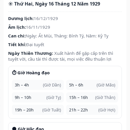
☀️ Thứ Hai, Ngày 16 Tháng 12 Năm 1929
Dương lịch:
16/12/1929
Âm lịch:
16/11/1929
Can chi:
Ngày: Ất Mùi, Tháng: Bính Tý, Năm: Kỷ Tỵ
Tiết khí:
Đại tuyết
Ngày Thiên Thương:
Xuất hành để gặp cấp trên thì
tuyệt vời, cầu tài thì được tài, mọi việc đều thuận lợi
⏱️ Giờ Hoàng đạo
3h – 4h
(Giờ Dần)
5h – 6h
(Giờ Mão)
9h – 10h
(Giờ Tỵ)
15h – 16h
(Giờ Thân)
19h – 20h
(Giờ Tuất)
21h – 22h
(Giờ Hợi)
🌑 Giờ Hắc đạo