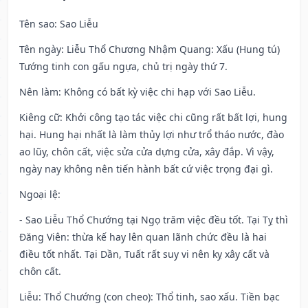
Tên sao
: Sao Liễu
Tên ngày
: Liễu Thổ Chương Nhậm Quang: Xấu (Hung tú)
Tướng tinh con gấu ngựa, chủ trị ngày thứ 7.
Nên làm
: Không có bất kỳ việc chi hạp với Sao Liễu.
Kiêng cữ
: Khởi công tạo tác việc chi cũng rất bất lợi, hung
hại. Hung hại nhất là làm thủy lợi như trổ tháo nước, đào
ao lũy, chôn cất, việc sửa cửa dựng cửa, xây đắp. Vì vậy,
ngày nay không nên tiến hành bất cứ việc trọng đại gì.
Ngoại lệ
:
- Sao Liễu Thổ Chướng tại Ngọ trăm việc đều tốt. Tại Tỵ thì
Đăng Viên: thừa kế hay lên quan lãnh chức đều là hai
điều tốt nhất. Tại Dần, Tuất rất suy vi nên kỵ xây cất và
chôn cất.
Liễu: Thổ Chướng (con cheo): Thổ tinh, sao xấu. Tiền bạc