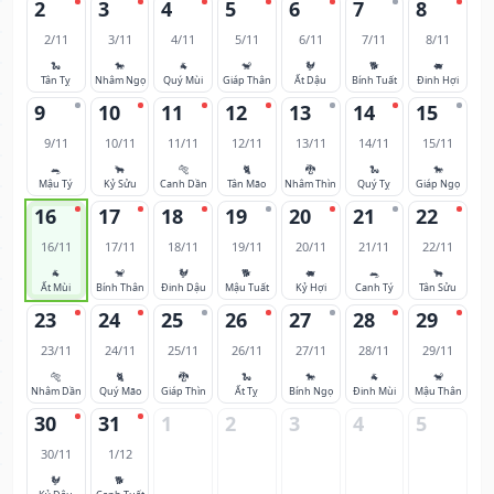
2
3
4
5
6
7
8
2/11
3/11
4/11
5/11
6/11
7/11
8/11
🐍
🐎
🐐
🐒
🐓
🐕
🐖
Tân Tỵ
Nhâm Ngọ
Quý Mùi
Giáp Thân
Ất Dậu
Bính Tuất
Đinh Hợi
9
10
11
12
13
14
15
9/11
10/11
11/11
12/11
13/11
14/11
15/11
🐀
🐂
🐅
🐈
🐉
🐍
🐎
Mậu Tý
Kỷ Sửu
Canh Dần
Tân Mão
Nhâm Thìn
Quý Tỵ
Giáp Ngọ
16
17
18
19
20
21
22
16/11
17/11
18/11
19/11
20/11
21/11
22/11
🐐
🐒
🐓
🐕
🐖
🐀
🐂
Ất Mùi
Bính Thân
Đinh Dậu
Mậu Tuất
Kỷ Hợi
Canh Tý
Tân Sửu
23
24
25
26
27
28
29
23/11
24/11
25/11
26/11
27/11
28/11
29/11
🐅
🐈
🐉
🐍
🐎
🐐
🐒
Nhâm Dần
Quý Mão
Giáp Thìn
Ất Tỵ
Bính Ngọ
Đinh Mùi
Mậu Thân
30
31
1
2
3
4
5
30/11
1/12
🐓
🐕