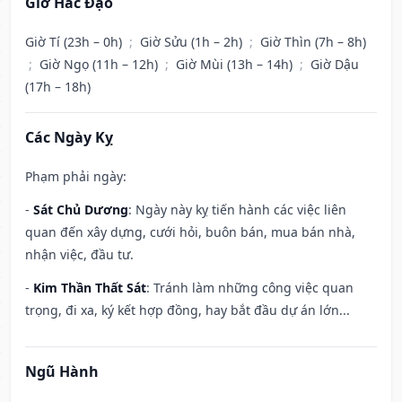
Giờ Hắc Đạo
Giờ Tí (23h – 0h)
;
Giờ Sửu (1h – 2h)
;
Giờ Thìn (7h – 8h)
;
Giờ Ngọ (11h – 12h)
;
Giờ Mùi (13h – 14h)
;
Giờ Dậu
(17h – 18h)
Các Ngày Kỵ
Phạm phải ngày:
-
Sát Chủ Dương
: Ngày này kỵ tiến hành các việc liên
quan đến xây dựng, cưới hỏi, buôn bán, mua bán nhà,
nhận việc, đầu tư.
-
Kim Thần Thất Sát
: Tránh làm những công việc quan
trọng, đi xa, ký kết hợp đồng, hay bắt đầu dự án lớn...
Ngũ Hành