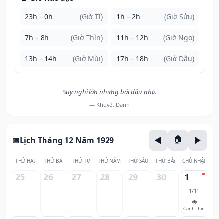
23h – 0h
(Giờ Tí)
1h – 2h
(Giờ Sửu)
7h – 8h
(Giờ Thìn)
11h – 12h
(Giờ Ngọ)
13h – 14h
(Giờ Mùi)
17h – 18h
(Giờ Dậu)
Suy nghĩ lớn nhưng bắt đầu nhỏ.
— Khuyết Danh
Lịch Tháng 12 Năm 1929
THỨ HAI
THỨ BA
THỨ TƯ
THỨ NĂM
THỨ SÁU
THỨ BẢY
CHỦ NHẬT
25
26
27
28
29
30
1
1/11
🐉
Canh Thìn