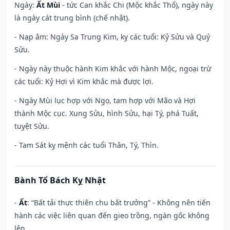
Ngày:
Ất Mùi
- tức Can khắc Chi (Mộc khắc Thổ), ngày này
là ngày cát trung bình (chế nhật).
- Nạp âm: Ngày Sa Trung Kim, kỵ các tuổi: Kỷ Sửu và Quý
Sửu.
- Ngày này thuộc hành Kim khắc với hành Mộc, ngoại trừ
các tuổi: Kỷ Hợi vì Kim khắc mà được lợi.
- Ngày Mùi lục hợp với Ngọ, tam hợp với Mão và Hợi
thành Mộc cục. Xung Sửu, hình Sửu, hại Tý, phá Tuất,
tuyệt Sửu.
- Tam Sát kỵ mệnh các tuổi Thân, Tý, Thìn.
Bành Tổ Bách Kỵ Nhật
-
Ất
: “Bất tải thực thiên chu bất trưởng” - Không nên tiến
hành các việc liên quan đến gieo trồng, ngàn gốc không
lên