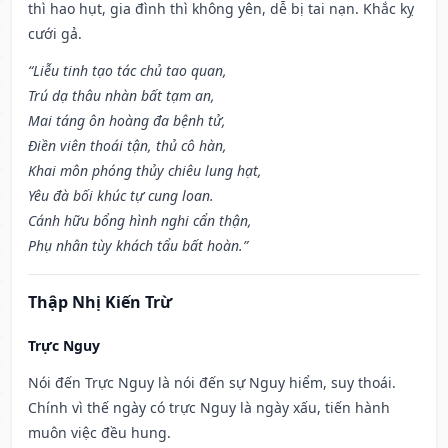
thì hao hụt, gia đình thì không yên, dễ bị tai nạn. Khắc kỵ
cưới gả.
“Liễu tinh tạo tác chủ tao quan,
Trú dạ thâu nhàn bất tạm an,
Mai táng ôn hoàng đa bệnh tử,
Điền viên thoái tận, thủ cô hàn,
Khai môn phóng thủy chiêu lung hạt,
Yêu đà bối khúc tự cung loan.
Cánh hữu bổng hình nghi cẩn thận,
Phụ nhân tùy khách tẩu bất hoàn.”
Thập Nhị Kiến Trừ
Trực Nguy
Nói đến Trực Nguy là nói đến sự Nguy hiểm, suy thoái.
Chính vì thế ngày có trực Nguy là ngày xấu, tiến hành
muôn việc đều hung.