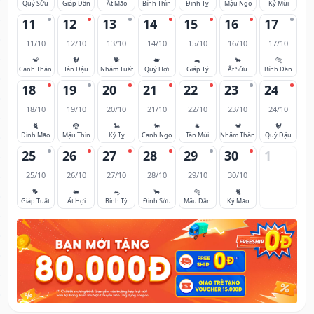
Quý Sửu
Giáp Dần
Ất Mão
Bính Thìn
Đinh Tỵ
Mậu Ngọ
Kỷ Mùi
11
12
13
14
15
16
17
11/10
12/10
13/10
14/10
15/10
16/10
17/10
🐒
🐓
🐕
🐖
🐀
🐂
🐅
Canh Thân
Tân Dậu
Nhâm Tuất
Quý Hợi
Giáp Tý
Ất Sửu
Bính Dần
18
19
20
21
22
23
24
18/10
19/10
20/10
21/10
22/10
23/10
24/10
🐈
🐉
🐍
🐎
🐐
🐒
🐓
Đinh Mão
Mậu Thìn
Kỷ Tỵ
Canh Ngọ
Tân Mùi
Nhâm Thân
Quý Dậu
25
26
27
28
29
30
1
25/10
26/10
27/10
28/10
29/10
30/10
🐕
🐖
🐀
🐂
🐅
🐈
Giáp Tuất
Ất Hợi
Bính Tý
Đinh Sửu
Mậu Dần
Kỷ Mão