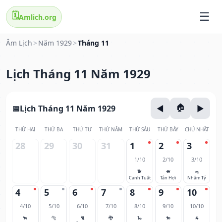
🗓️
Amlich.org
Âm Lịch
>
Năm 1929
>
Tháng 11
Lịch Tháng 11 Năm 1929
Lịch Tháng 11 Năm 1929
THỨ HAI
THỨ BA
THỨ TƯ
THỨ NĂM
THỨ SÁU
THỨ BẢY
CHỦ NHẬT
28
29
30
31
1
2
3
1/10
2/10
3/10
🐕
🐖
🐀
Canh Tuất
Tân Hợi
Nhâm Tý
4
5
6
7
8
9
10
4/10
5/10
6/10
7/10
8/10
9/10
10/10
🐂
🐅
🐈
🐉
🐍
🐎
🐐