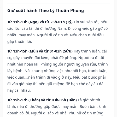
Giờ xuất hành Theo Lý Thuần Phong
Từ 11h-13h (Ngọ) và từ 23h-01h (Tý)
Tin vui sắp tới, nếu
cầu lộc, cầu tài thì đi hướng Nam. Đi công việc gặp gỡ có
nhiều may mắn. Người đi có tin về. Nếu chăn nuôi đều
gặp thuận lợi.
Từ 13h-15h (Mùi) và từ 01-03h (Sửu)
Hay tranh luận, cãi
cọ, gây chuyện đói kém, phải đề phòng. Người ra đi tốt
nhất nên hoãn lại. Phòng người người nguyền rủa, tránh
lây bệnh. Nói chung những việc như hội họp, tranh luận,
việc quan,…nên tránh đi vào giờ này. Nếu bắt buộc phải
đi vào giờ này thì nên giữ miệng để hạn ché gây ẩu đả
hay cãi nhau.
Từ 15h-17h (Thân) và từ 03h-05h (Dần)
Là giờ rất tốt
lành, nếu đi thường gặp được may mắn. Buôn bán, kinh
doanh có lời. Người đi sắp về nhà. Phụ nữ có tin mừng.