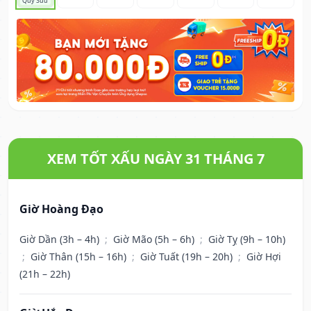
Quý Sửu
XEM TỐT XẤU NGÀY 31 THÁNG 7
Giờ Hoàng Đạo
Giờ Dần (3h – 4h)
;
Giờ Mão (5h – 6h)
;
Giờ Tỵ (9h – 10h)
;
Giờ Thân (15h – 16h)
;
Giờ Tuất (19h – 20h)
;
Giờ Hợi
(21h – 22h)