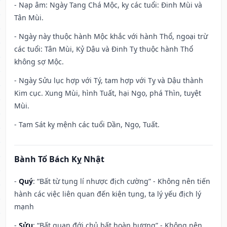
- Nạp âm: Ngày Tang Chá Mộc, kỵ các tuổi: Đinh Mùi và
Tân Mùi.
- Ngày này thuộc hành Mộc khắc với hành Thổ, ngoại trừ
các tuổi: Tân Mùi, Kỷ Dậu và Đinh Tỵ thuộc hành Thổ
không sợ Mộc.
- Ngày Sửu lục hợp với Tý, tam hợp với Tỵ và Dậu thành
Kim cục. Xung Mùi, hình Tuất, hại Ngọ, phá Thìn, tuyệt
Mùi.
- Tam Sát kỵ mệnh các tuổi Dần, Ngọ, Tuất.
Bành Tổ Bách Kỵ Nhật
-
Quý
: “Bất từ tụng lí nhược địch cường” - Không nên tiến
hành các việc liên quan đến kiện tụng, ta lý yếu địch lý
mạnh
-
Sửu
: “Bất quan đới chủ bất hoàn hương” - Không nên