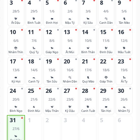
3
4
5
6
7
8
9
28/5
29/5
1/6
2/6
3/6
4/6
5/6
🐓
🐕
🐖
🐀
🐂
🐅
🐈
Ất Dậu
Bính Tuất
Đinh Hợi
Mậu Tý
Kỷ Sửu
Canh Dần
Tân Mão
10
11
12
13
14
15
16
6/6
7/6
8/6
9/6
10/6
11/6
12/6
🐉
🐍
🐎
🐐
🐒
🐓
🐕
Nhâm Thìn
Quý Tỵ
Giáp Ngọ
Ất Mùi
Bính Thân
Đinh Dậu
Mậu Tuất
17
18
19
20
21
22
23
13/6
14/6
15/6
16/6
17/6
18/6
19/6
🐖
🐀
🐂
🐅
🐈
🐉
🐍
Kỷ Hợi
Canh Tý
Tân Sửu
Nhâm Dần
Quý Mão
Giáp Thìn
Ất Tỵ
24
25
26
27
28
29
30
20/6
21/6
22/6
23/6
24/6
25/6
26/6
🐎
🐐
🐒
🐓
🐕
🐖
🐀
Bính Ngọ
Đinh Mùi
Mậu Thân
Kỷ Dậu
Canh Tuất
Tân Hợi
Nhâm Tý
31
1
2
3
4
5
6
27/6
🐂