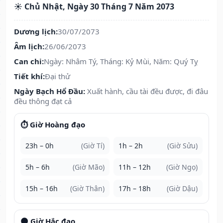
☀️ Chủ Nhật, Ngày 30 Tháng 7 Năm 2073
Dương lịch:
30/07/2073
Âm lịch:
26/06/2073
Can chi:
Ngày: Nhâm Tý, Tháng: Kỷ Mùi, Năm: Quý Tỵ
Tiết khí:
Đại thử
Ngày Bạch Hổ Đầu:
Xuất hành, cầu tài đều được, đi đâu
đều thông đạt cả
⏱️ Giờ Hoàng đạo
23h – 0h
(Giờ Tí)
1h – 2h
(Giờ Sửu)
5h – 6h
(Giờ Mão)
11h – 12h
(Giờ Ngọ)
15h – 16h
(Giờ Thân)
17h – 18h
(Giờ Dậu)
🌑 Giờ Hắc đạo