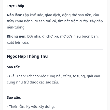
Trực Chấp
Nên làm
: Lập khế ước, giao dịch, động thổ san nền, cầu
thầy chữa bệnh, đi săn thú cá, tìm bắt trộm cướp. Xây đắp
nền-tường.
Không nên
: Dời nhà, đi chơi xa, mở cửa hiệu buôn bán,
xuất tiền của.
Ngọc Hạp Thông Thư
Sao tốt
:
- Giải Thần: Tốt cho việc cúng bái, tế tự, tố tụng, giải oan
cũng như trừ được các sao xấu.
Sao xấu
:
- Thiên Ôn: Kỵ việc xây dựng.