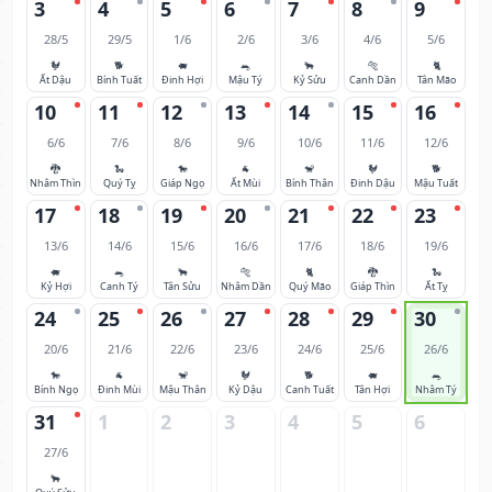
3
4
5
6
7
8
9
28/5
29/5
1/6
2/6
3/6
4/6
5/6
🐓
🐕
🐖
🐀
🐂
🐅
🐈
Ất Dậu
Bính Tuất
Đinh Hợi
Mậu Tý
Kỷ Sửu
Canh Dần
Tân Mão
10
11
12
13
14
15
16
6/6
7/6
8/6
9/6
10/6
11/6
12/6
🐉
🐍
🐎
🐐
🐒
🐓
🐕
Nhâm Thìn
Quý Tỵ
Giáp Ngọ
Ất Mùi
Bính Thân
Đinh Dậu
Mậu Tuất
17
18
19
20
21
22
23
13/6
14/6
15/6
16/6
17/6
18/6
19/6
🐖
🐀
🐂
🐅
🐈
🐉
🐍
Kỷ Hợi
Canh Tý
Tân Sửu
Nhâm Dần
Quý Mão
Giáp Thìn
Ất Tỵ
24
25
26
27
28
29
30
20/6
21/6
22/6
23/6
24/6
25/6
26/6
🐎
🐐
🐒
🐓
🐕
🐖
🐀
Bính Ngọ
Đinh Mùi
Mậu Thân
Kỷ Dậu
Canh Tuất
Tân Hợi
Nhâm Tý
31
1
2
3
4
5
6
27/6
🐂