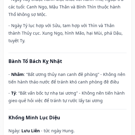
các tuổi: Canh Ngọ, Mậu Thân và Bính Thìn thuộc hành
Thổ không sợ Mộc.
- Ngày Tý lục hợp với Sửu, tam hợp với Thìn và Thân
thành Thủy cục. Xung Ngọ, hình Mão, hại Mùi, phá Dậu,
tuyệt Tỵ.
Bành Tổ Bách Kỵ Nhật
-
Nhâm
: “Bất ương thủy nan canh đê phòng” - Không nên
tiến hành tháo nước để tránh khó canh phòng đê điều
-
Tý
: “Bất vấn bốc tự nhạ tai ương” - Không nên tiến hành
gieo quẻ hỏi việc để tránh tự rước lấy tai ương
Khổng Minh Lục Diệu
Ngày:
Lưu Liên
- tức ngày Hung.