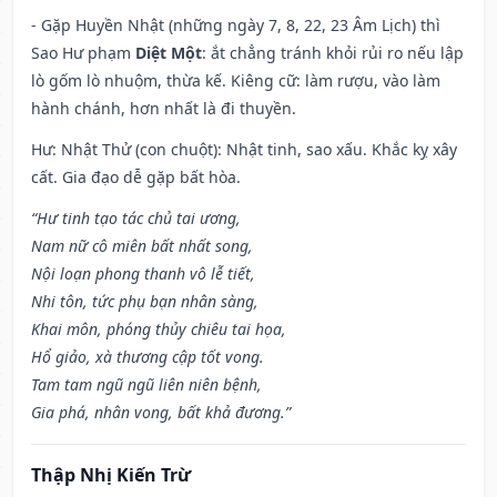
- Gặp Huyền Nhật (những ngày 7, 8, 22, 23 Âm Lịch) thì
Sao Hư phạm
Diệt Một
: ắt chẳng tránh khỏi rủi ro nếu lập
lò gốm lò nhuộm, thừa kế. Kiêng cữ: làm rượu, vào làm
hành chánh, hơn nhất là đi thuyền.
Hư: Nhật Thử (con chuột): Nhật tinh, sao xấu. Khắc kỵ xây
cất. Gia đạo dễ gặp bất hòa.
“Hư tinh tạo tác chủ tai ương,
Nam nữ cô miên bất nhất song,
Nội loạn phong thanh vô lễ tiết,
Nhi tôn, tức phụ bạn nhân sàng,
Khai môn, phóng thủy chiêu tai họa,
Hổ giảo, xà thương cập tốt vong.
Tam tam ngũ ngũ liên niên bệnh,
Gia phá, nhân vong, bất khả đương.”
Thập Nhị Kiến Trừ