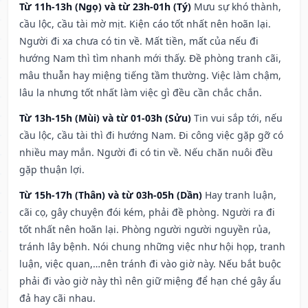
Từ 11h-13h (Ngọ) và từ 23h-01h (Tý)
Mưu sự khó thành,
cầu lộc, cầu tài mờ mịt. Kiện cáo tốt nhất nên hoãn lại.
Người đi xa chưa có tin về. Mất tiền, mất của nếu đi
hướng Nam thì tìm nhanh mới thấy. Đề phòng tranh cãi,
mâu thuẫn hay miệng tiếng tầm thường. Việc làm chậm,
lâu la nhưng tốt nhất làm việc gì đều cần chắc chắn.
Từ 13h-15h (Mùi) và từ 01-03h (Sửu)
Tin vui sắp tới, nếu
cầu lộc, cầu tài thì đi hướng Nam. Đi công việc gặp gỡ có
nhiều may mắn. Người đi có tin về. Nếu chăn nuôi đều
gặp thuận lợi.
Từ 15h-17h (Thân) và từ 03h-05h (Dần)
Hay tranh luận,
cãi cọ, gây chuyện đói kém, phải đề phòng. Người ra đi
tốt nhất nên hoãn lại. Phòng người người nguyền rủa,
tránh lây bệnh. Nói chung những việc như hội họp, tranh
luận, việc quan,…nên tránh đi vào giờ này. Nếu bắt buộc
phải đi vào giờ này thì nên giữ miệng để hạn ché gây ẩu
đả hay cãi nhau.