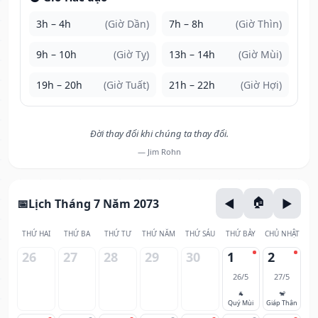
3h – 4h
(Giờ Dần)
7h – 8h
(Giờ Thìn)
9h – 10h
(Giờ Tỵ)
13h – 14h
(Giờ Mùi)
19h – 20h
(Giờ Tuất)
21h – 22h
(Giờ Hợi)
Đời thay đổi khi chúng ta thay đổi.
— Jim Rohn
Lịch Tháng 7 Năm 2073
THỨ HAI
THỨ BA
THỨ TƯ
THỨ NĂM
THỨ SÁU
THỨ BẢY
CHỦ NHẬT
26
27
28
29
30
1
2
26/5
27/5
🐐
🐒
Quý Mùi
Giáp Thân