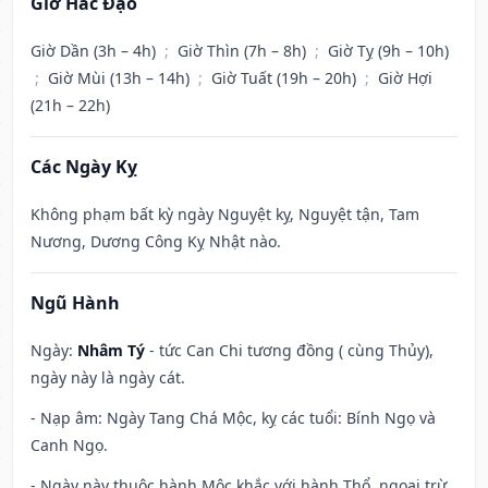
Giờ Hắc Đạo
Giờ Dần (3h – 4h)
;
Giờ Thìn (7h – 8h)
;
Giờ Tỵ (9h – 10h)
;
Giờ Mùi (13h – 14h)
;
Giờ Tuất (19h – 20h)
;
Giờ Hợi
(21h – 22h)
Các Ngày Kỵ
Không phạm bất kỳ ngày Nguyệt kỵ, Nguyệt tận, Tam
Nương, Dương Công Kỵ Nhật nào.
Ngũ Hành
Ngày:
Nhâm Tý
- tức Can Chi tương đồng ( cùng Thủy),
ngày này là ngày cát.
- Nạp âm: Ngày Tang Chá Mộc, kỵ các tuổi: Bính Ngọ và
Canh Ngọ.
- Ngày này thuộc hành Mộc khắc với hành Thổ, ngoại trừ