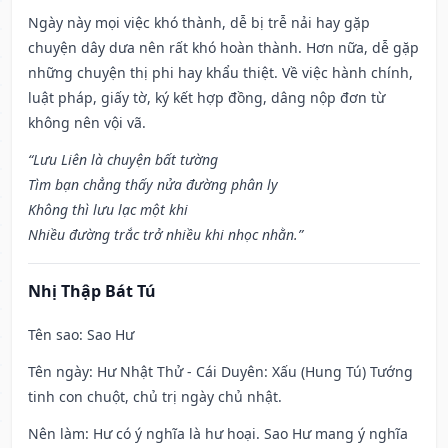
Ngày này mọi việc khó thành, dễ bị trễ nải hay gặp
chuyện dây dưa nên rất khó hoàn thành. Hơn nữa, dễ gặp
những chuyện thị phi hay khẩu thiệt. Về việc hành chính,
luật pháp, giấy tờ, ký kết hợp đồng, dâng nộp đơn từ
không nên vội vã.
“Lưu Liên là chuyện bất tường
Tìm bạn chẳng thấy nửa đường phân ly
Không thì lưu lạc một khi
Nhiều đường trắc trở nhiều khi nhọc nhằn.”
Nhị Thập Bát Tú
Tên sao
: Sao Hư
Tên ngày
: Hư Nhật Thử - Cái Duyên: Xấu (Hung Tú) Tướng
tinh con chuột, chủ trị ngày chủ nhật.
Nên làm
: Hư có ý nghĩa là hư hoại. Sao Hư mang ý nghĩa