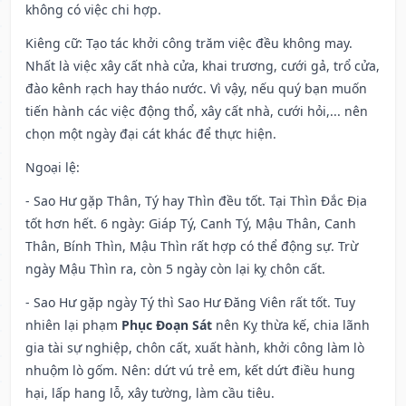
không có việc chi hợp.
Kiêng cữ
: Tạo tác khởi công trăm việc đều không may.
Nhất là việc xây cất nhà cửa, khai trương, cưới gả, trổ cửa,
đào kênh rạch hay tháo nước. Vì vậy, nếu quý bạn muốn
tiến hành các việc động thổ, xây cất nhà, cưới hỏi,... nên
chọn một ngày đại cát khác để thực hiện.
Ngoại lệ
:
- Sao Hư gặp Thân, Tý hay Thìn đều tốt. Tại Thìn Đắc Địa
tốt hơn hết. 6 ngày: Giáp Tý, Canh Tý, Mậu Thân, Canh
Thân, Bính Thìn, Mậu Thìn rất hợp có thể động sự. Trừ
ngày Mậu Thìn ra, còn 5 ngày còn lại kỵ chôn cất.
- Sao Hư gặp ngày Tý thì Sao Hư Đăng Viên rất tốt. Tuy
nhiên lại phạm
Phục Đoạn Sát
nên Kỵ thừa kế, chia lãnh
gia tài sự nghiệp, chôn cất, xuất hành, khởi công làm lò
nhuộm lò gốm. Nên: dứt vú trẻ em, kết dứt điều hung
hại, lấp hang lỗ, xây tường, làm cầu tiêu.