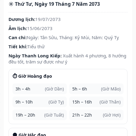
☀️ Thứ Tư, Ngày 19 Tháng 7 Năm 2073
Dương lịch:
19/07/2073
Âm lịch:
15/06/2073
Can chi:
Ngày: Tân Sửu, Tháng: Kỷ Mùi, Năm: Quý Tỵ
Tiết khí:
Tiểu thử
Ngày Thanh Long Kiếp:
Xuất hành 4 phương, 8 hướng
đều tốt, trăm sự được như ý
⏱️ Giờ Hoàng đạo
3h – 4h
(Giờ Dần)
5h – 6h
(Giờ Mão)
9h – 10h
(Giờ Tỵ)
15h – 16h
(Giờ Thân)
19h – 20h
(Giờ Tuất)
21h – 22h
(Giờ Hợi)
🌑 Giờ Hắc đạo