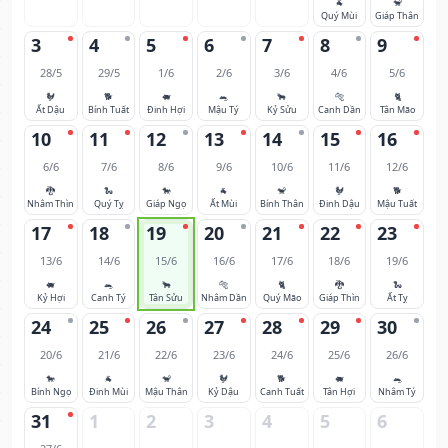
🐐
🐒
Quý Mùi
Giáp Thân
3
4
5
6
7
8
9
28/5
29/5
1/6
2/6
3/6
4/6
5/6
🐓
🐕
🐖
🐀
🐂
🐅
🐈
Ất Dậu
Bính Tuất
Đinh Hợi
Mậu Tý
Kỷ Sửu
Canh Dần
Tân Mão
10
11
12
13
14
15
16
6/6
7/6
8/6
9/6
10/6
11/6
12/6
🐉
🐍
🐎
🐐
🐒
🐓
🐕
Nhâm Thìn
Quý Tỵ
Giáp Ngọ
Ất Mùi
Bính Thân
Đinh Dậu
Mậu Tuất
17
18
19
20
21
22
23
13/6
14/6
15/6
16/6
17/6
18/6
19/6
🐖
🐀
🐂
🐅
🐈
🐉
🐍
Kỷ Hợi
Canh Tý
Tân Sửu
Nhâm Dần
Quý Mão
Giáp Thìn
Ất Tỵ
24
25
26
27
28
29
30
20/6
21/6
22/6
23/6
24/6
25/6
26/6
🐎
🐐
🐒
🐓
🐕
🐖
🐀
Bính Ngọ
Đinh Mùi
Mậu Thân
Kỷ Dậu
Canh Tuất
Tân Hợi
Nhâm Tý
31
1
2
3
4
5
6