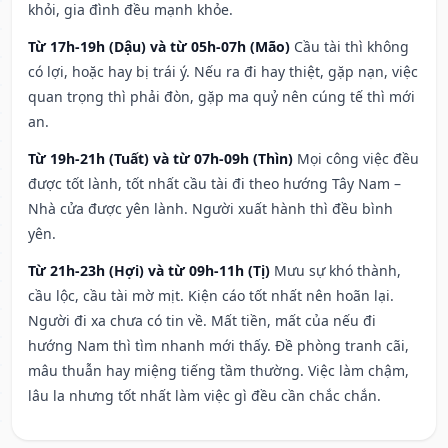
khỏi, gia đình đều mạnh khỏe.
Từ 17h-19h (Dậu) và từ 05h-07h (Mão)
Cầu tài thì không
có lợi, hoặc hay bị trái ý. Nếu ra đi hay thiệt, gặp nạn, việc
quan trọng thì phải đòn, gặp ma quỷ nên cúng tế thì mới
an.
Từ 19h-21h (Tuất) và từ 07h-09h (Thìn)
Mọi công việc đều
được tốt lành, tốt nhất cầu tài đi theo hướng Tây Nam –
Nhà cửa được yên lành. Người xuất hành thì đều bình
yên.
Từ 21h-23h (Hợi) và từ 09h-11h (Tị)
Mưu sự khó thành,
cầu lộc, cầu tài mờ mịt. Kiện cáo tốt nhất nên hoãn lại.
Người đi xa chưa có tin về. Mất tiền, mất của nếu đi
hướng Nam thì tìm nhanh mới thấy. Đề phòng tranh cãi,
mâu thuẫn hay miệng tiếng tầm thường. Việc làm chậm,
lâu la nhưng tốt nhất làm việc gì đều cần chắc chắn.