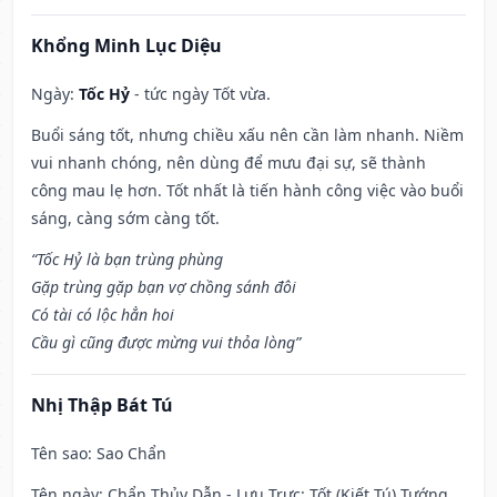
Khổng Minh Lục Diệu
Ngày:
Tốc Hỷ
- tức ngày Tốt vừa.
Buổi sáng tốt, nhưng chiều xấu nên cần làm nhanh. Niềm
vui nhanh chóng, nên dùng để mưu đại sự, sẽ thành
công mau lẹ hơn. Tốt nhất là tiến hành công việc vào buổi
sáng, càng sớm càng tốt.
“Tốc Hỷ là bạn trùng phùng
Gặp trùng gặp bạn vợ chồng sánh đôi
Có tài có lộc hẳn hoi
Cầu gì cũng được mừng vui thỏa lòng”
Nhị Thập Bát Tú
Tên sao
: Sao Chẩn
Tên ngày
: Chẩn Thủy Dẫn - Lưu Trực: Tốt (Kiết Tú) Tướng