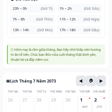
23h – 0h
(Giờ Tí)
1h – 2h
(Giờ Sửu)
7h – 8h
(Giờ Thìn)
11h – 12h
(Giờ Ngọ)
13h – 14h
(Giờ Mùi)
17h – 18h
(Giờ Dậu)
🌕 Hôm nay là rằm giữa tháng. Bạn hãy nhớ thắp nén hương
tri ân tổ tiên. Chúc bạn đón nửa cuối tháng thật bình yên,
thuận lợi và đầy niềm vui.
Lịch Tháng 7 Năm 2073
THỨ HAI
THỨ BA
THỨ TƯ
THỨ NĂM
THỨ SÁU
THỨ BẢY
CHỦ NHẬT
26
27
28
29
30
1
2
26/5
27/5