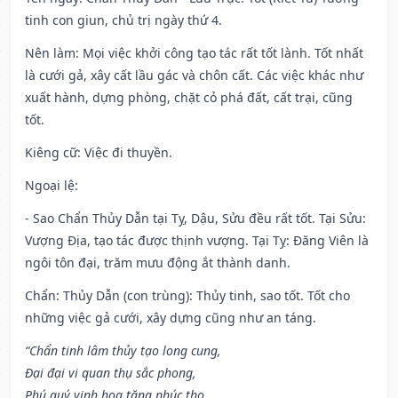
tinh con giun, chủ trị ngày thứ 4.
Nên làm
: Mọi việc khởi công tạo tác rất tốt lành. Tốt nhất
là cưới gả, xây cất lầu gác và chôn cất. Các việc khác như
xuất hành, dựng phòng, chặt cỏ phá đất, cất trại, cũng
tốt.
Kiêng cữ
: Việc đi thuyền.
Ngoại lệ
:
- Sao Chẩn Thủy Dẫn tại Tỵ, Dậu, Sửu đều rất tốt. Tại Sửu:
Vượng Địa, tạo tác được thịnh vượng. Tại Tỵ: Đăng Viên là
ngôi tôn đại, trăm mưu động ắt thành danh.
Chẩn: Thủy Dẫn (con trùng): Thủy tinh, sao tốt. Tốt cho
những việc gả cưới, xây dựng cũng như an táng.
“Chẩn tinh lâm thủy tạo long cung,
Đại đại vi quan thụ sắc phong,
Phú quý vinh hoa tăng phúc thọ,