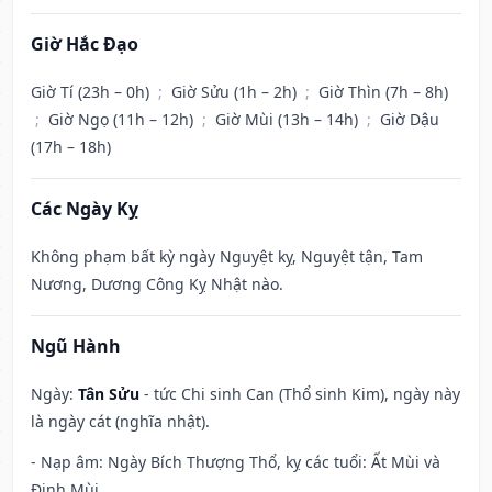
Giờ Hắc Đạo
Giờ Tí (23h – 0h)
;
Giờ Sửu (1h – 2h)
;
Giờ Thìn (7h – 8h)
;
Giờ Ngọ (11h – 12h)
;
Giờ Mùi (13h – 14h)
;
Giờ Dậu
(17h – 18h)
Các Ngày Kỵ
Không phạm bất kỳ ngày Nguyệt kỵ, Nguyệt tận, Tam
Nương, Dương Công Kỵ Nhật nào.
Ngũ Hành
Ngày:
Tân Sửu
- tức Chi sinh Can (Thổ sinh Kim), ngày này
là ngày cát (nghĩa nhật).
- Nạp âm: Ngày Bích Thượng Thổ, kỵ các tuổi: Ất Mùi và
Đinh Mùi.