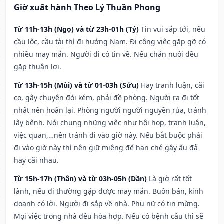
Giờ xuất hành Theo Lý Thuần Phong
Từ 11h-13h (Ngọ) và từ 23h-01h (Tý)
Tin vui sắp tới, nếu
cầu lộc, cầu tài thì đi hướng Nam. Đi công việc gặp gỡ có
nhiều may mắn. Người đi có tin về. Nếu chăn nuôi đều
gặp thuận lợi.
Từ 13h-15h (Mùi) và từ 01-03h (Sửu)
Hay tranh luận, cãi
cọ, gây chuyện đói kém, phải đề phòng. Người ra đi tốt
nhất nên hoãn lại. Phòng người người nguyền rủa, tránh
lây bệnh. Nói chung những việc như hội họp, tranh luận,
việc quan,…nên tránh đi vào giờ này. Nếu bắt buộc phải
đi vào giờ này thì nên giữ miệng để hạn ché gây ẩu đả
hay cãi nhau.
Từ 15h-17h (Thân) và từ 03h-05h (Dần)
Là giờ rất tốt
lành, nếu đi thường gặp được may mắn. Buôn bán, kinh
doanh có lời. Người đi sắp về nhà. Phụ nữ có tin mừng.
Mọi việc trong nhà đều hòa hợp. Nếu có bệnh cầu thì sẽ