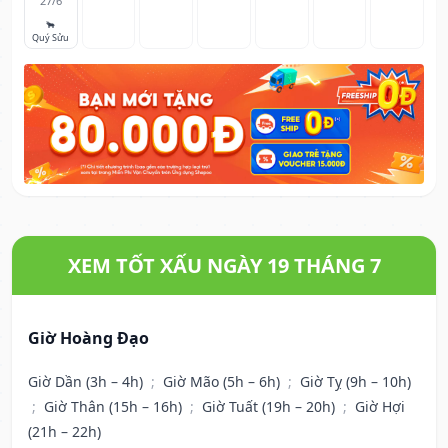
27/6
🐂
Quý Sửu
XEM TỐT XẤU NGÀY 19 THÁNG 7
Giờ Hoàng Đạo
Giờ Dần (3h – 4h)
;
Giờ Mão (5h – 6h)
;
Giờ Tỵ (9h – 10h)
;
Giờ Thân (15h – 16h)
;
Giờ Tuất (19h – 20h)
;
Giờ Hợi
(21h – 22h)