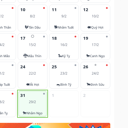
10
11
12
7/2
8/2
9/2
10/2
🐓
🐕
🐖
nh Thân
Tân Dậu
Nhâm Tuất
Quý Hợi
🌕
17
18
19
4/2
15/2
16/2
17/2
🐉
🐍
🐎
nh Mão
Mậu Thìn
Kỷ Tỵ
Canh Ngọ
⭐
24
25
26
1/2
22/2
23/2
24/2
🐖
🐀
🐂
áp Tuất
Ất Hợi
Bính Tý
Đinh Sửu
31
1
2
8/2
29/2
🐎
ân Tỵ
Nhâm Ngọ