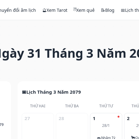
🃏
huyển đổi âm lịch
🔮
Xem Tarot
Xem quẻ
📝
Blog
📅
Lịch t
gày 31 Tháng 3 Năm 2
Lịch Tháng 3 Năm 2079
THỨ HAI
THỨ BA
THỨ TƯ
THỨ
27
28
1
2
79
28/1
2
🐀
🐂
Nhâm Tý
Q