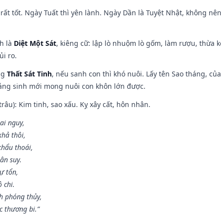
rất tốt. Ngày Tuất thì yên lành. Ngày Dần là Tuyệt Nhật, không nê
ch là
Diệt Một Sát
, kiêng cữ: lập lò nhuộm lò gốm, làm rượu, thừa 
ủi ro.
ng
Thất Sát Tinh
, nếu sanh con thì khó nuôi. Lấy tên Sao tháng, củ
áng sinh mới mong nuôi con khôn lớn được.
âu): Kim tinh, sao xấu. Kỵ xây cất, hôn nhân.
ai nguy,
hả thôi,
khẩu thoái,
ân suy.
ự tổn,
 chi.
h phóng thủy,
 thương bi.”