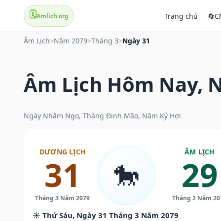
🗓️
Trang chủ
🔄
C
Amlich.org
Âm Lịch
>
Năm 2079
>
Tháng 3
>
Ngày 31
Âm Lịch Hôm Nay, N
Ngày Nhâm Ngọ, Tháng Đinh Mão, Năm Kỷ Hợi
DƯƠNG LỊCH
ÂM LỊCH
31
29
🐎
Tháng 3 Năm 2079
Tháng 2 Năm 20
☀️ Thứ Sáu, Ngày 31 Tháng 3 Năm 2079