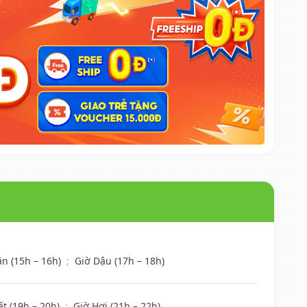
ân (15h – 16h)
;
Giờ Dậu (17h – 18h)
ất (19h – 20h)
;
Giờ Hợi (21h – 22h)