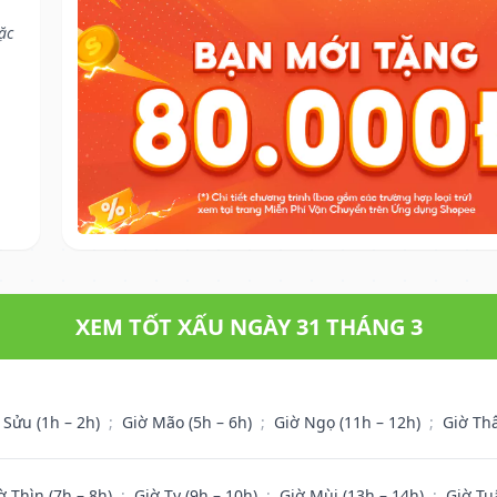
ặc
XEM TỐT XẤU NGÀY 31 THÁNG 3
 Sửu (1h – 2h)
;
Giờ Mão (5h – 6h)
;
Giờ Ngọ (11h – 12h)
;
Giờ Th
ờ Thìn (7h – 8h)
;
Giờ Tỵ (9h – 10h)
;
Giờ Mùi (13h – 14h)
;
Giờ Tu