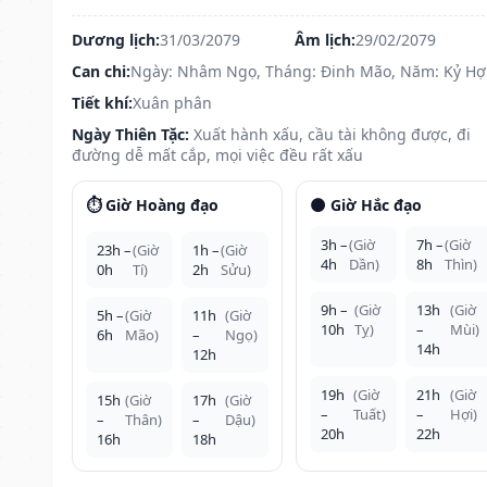
Dương lịch:
31/03/2079
Âm lịch:
29/02/2079
Can chi:
Ngày: Nhâm Ngọ, Tháng: Đinh Mão, Năm: Kỷ Hợ
Tiết khí:
Xuân phân
Ngày Thiên Tặc:
Xuất hành xấu, cầu tài không được, đi
đường dễ mất cắp, mọi việc đều rất xấu
⏱️ Giờ Hoàng đạo
🌑 Giờ Hắc đạo
3h –
(Giờ
7h –
(Giờ
23h –
(Giờ
1h –
(Giờ
4h
Dần)
8h
Thìn)
0h
Tí)
2h
Sửu)
9h –
(Giờ
13h
(Giờ
5h –
(Giờ
11h
(Giờ
10h
Tỵ)
–
Mùi)
6h
Mão)
–
Ngọ)
14h
12h
19h
(Giờ
21h
(Giờ
15h
(Giờ
17h
(Giờ
–
Tuất)
–
Hợi)
–
Thân)
–
Dậu)
20h
22h
16h
18h