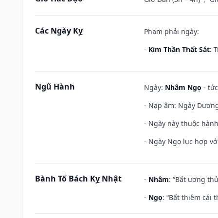
Các Ngày Kỵ
Phạm phải ngày:
-
Kim Thần Thất Sát
: 
Ngũ Hành
Ngày:
Nhâm Ngọ
- tức
- Nạp âm: Ngày Dương L
- Ngày này thuộc hành
- Ngày Ngọ lục hợp vớ
Bành Tổ Bách Kỵ Nhật
-
Nhâm
: “Bất ương th
-
Ngọ
: “Bất thiêm cái