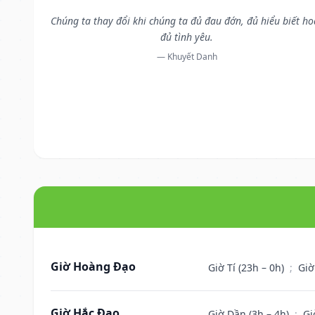
Chúng ta thay đổi khi chúng ta đủ đau đớn, đủ hiểu biết ho
đủ tình yêu.
— Khuyết Danh
Giờ Hoàng Đạo
Giờ Tí (23h – 0h)
;
Giờ
Giờ Hắc Đạo
Giờ Dần (3h – 4h)
;
Gi