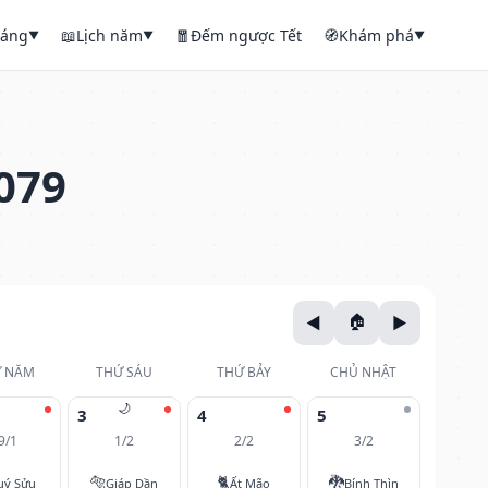
háng
📖
Lịch năm
🧧
Đếm ngược Tết
🧭
Khám phá
▼
▼
▼
079
 NĂM
THỨ SÁU
THỨ BẢY
CHỦ NHẬT
🌙
3
4
5
9/1
1/2
2/2
3/2
🐅
🐈
🐉
uý Sửu
Giáp Dần
Ất Mão
Bính Thìn