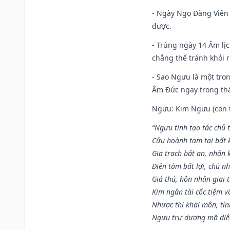
- Ngày Ngọ Đăng Viên 
được.
- Trúng ngày 14 Âm lị
chẳng thể tránh khỏi r
- Sao Ngưu là một tro
Âm Đức ngay trong th
Ngưu: Kim Ngưu (con tr
“Ngưu tinh tạo tác chủ t
Cửu hoành tam tai bất k
Gia trạch bất an, nhân 
Điền tàm bất lợi, chủ nh
Giá thú, hôn nhân giai t
Kim ngân tài cốc tiệm vô
Nhược thị khai môn, tín
Ngưu trư dương mã diệc