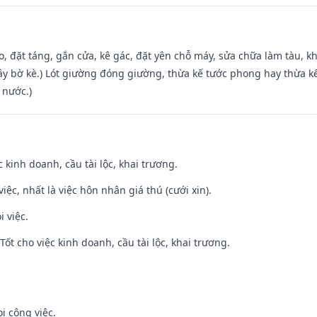
o, đặt táng, gắn cửa, kê gác, đặt yên chỗ máy, sửa chữa làm tàu, kh
xây bờ kè.) Lót giường đóng giường, thừa kế tước phong hay thừa k
 nước.)
ệc kinh doanh, cầu tài lộc, khai trương.
việc, nhất là việc hôn nhân giá thú (cưới xin).
i việc.
ốt cho việc kinh doanh, cầu tài lộc, khai trương.
i công việc.