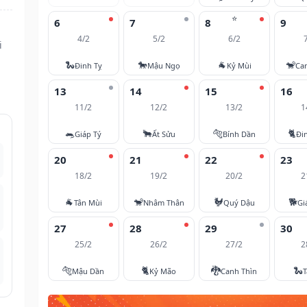
⭐
6
7
8
9
4/2
5/2
6/2
i
🐍
🐎
🐐
🐒
Đinh Tỵ
Mậu Ngọ
Kỷ Mùi
Ca
13
14
15
16
11/2
12/2
13/2
1
🐀
🐂
🐅
🐈
Giáp Tý
Ất Sửu
Bính Dần
Đi
20
21
22
23
18/2
19/2
20/2
2
🐐
🐒
🐓
🐕
Tân Mùi
Nhâm Thân
Quý Dậu
Gi
27
28
29
30
25/2
26/2
27/2
2
🐅
🐈
🐉
🐍
Mậu Dần
Kỷ Mão
Canh Thìn
T