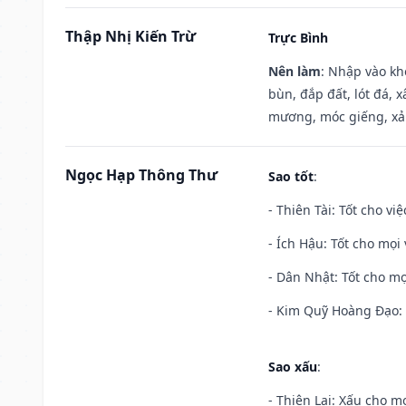
Thập Nhị Kiến Trừ
Trực Bình
Nên làm
: Nhập vào kh
bùn, đắp đất, lót đá, 
mương, móc giếng, xả
Ngọc Hạp Thông Thư
Sao tốt
:
- Thiên Tài: Tốt cho vi
- Ích Hậu: Tốt cho mọi 
- Dân Nhật: Tốt cho mọ
- Kim Quỹ Hoàng Đạo: T
Sao xấu
:
- Thiên Lại: Xấu cho mọ