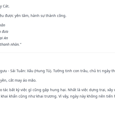
y Cát.
 đều được yên tâm, hành sự thành công.
hân
n đưa
ại An
 thanh nhàn.”
ưu - Sái Tuân: Xấu (Hung Tú). Tướng tinh con trâu, chủ trị ngày th
huyền, cắt may áo mão.
ạo tác bất kỳ việc gì cũng gặp hung hại. Nhất là việc dựng trại, xây
y, khai khẩn cũng như khai trương. Vì vậy, ngày này không nên tiến