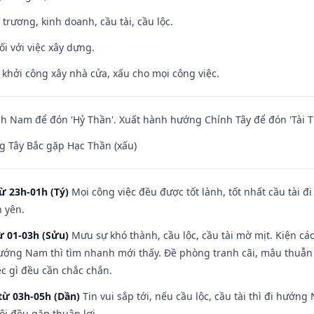
 trương, kinh doanh, cầu tài, cầu lộc.
ối với việc xây dựng.
ỵ khởi công xây nhà cửa, xấu cho mọi công việc.
 Nam để đón 'Hỷ Thần'. Xuất hành hướng Chính Tây để đón 'Tài T
 Tây Bắc gặp Hạc Thần (xấu)
ừ 23h-01h (Tý)
Mọi công việc đều được tốt lành, tốt nhất cầu tài
h yên.
ừ 01-03h (Sửu)
Mưu sự khó thành, cầu lộc, cầu tài mờ mịt. Kiện cáo
hướng Nam thì tìm nhanh mới thấy. Đề phòng tranh cãi, mâu thuẫn
ệc gì đều cần chắc chắn.
từ 03h-05h (Dần)
Tin vui sắp tới, nếu cầu lộc, cầu tài thì đi hướ
ôi đều gặp thuận lợi.