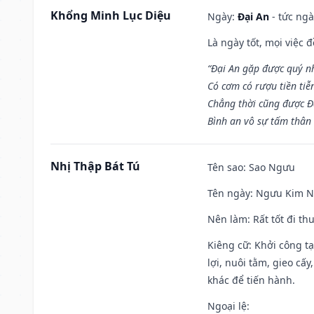
Khổng Minh Lục Diệu
Ngày:
Đại An
- tức ngà
Là ngày tốt, mọi việc
“Đại An gặp được quý n
Có cơm có rượu tiền tiễ
Chẳng thời cũng được Đ
Bình an vô sự tấm thân
Nhị Thập Bát Tú
Tên sao
: Sao Ngưu
Tên ngày
: Ngưu Kim Ng
Nên làm
: Rất tốt đi t
Kiêng cữ
: Khởi công t
lợi, nuôi tằm, gieo cấ
khác để tiến hành.
Ngoại lệ
: