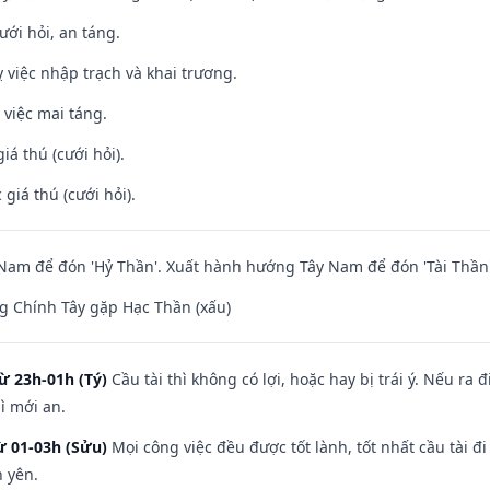
ưới hỏi, an táng.
 việc nhập trạch và khai trương.
 việc mai táng.
iá thú (cưới hỏi).
giá thú (cưới hỏi).
am để đón 'Hỷ Thần'. Xuất hành hướng Tây Nam để đón 'Tài Thần'
g Chính Tây gặp Hạc Thần (xấu)
ừ 23h-01h (Tý)
Cầu tài thì không có lợi, hoặc hay bị trái ý. Nếu ra 
ì mới an.
ừ 01-03h (Sửu)
Mọi công việc đều được tốt lành, tốt nhất cầu tài
h yên.