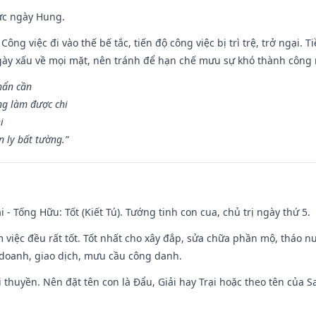
ức ngày Hung.
Công việc đi vào thế bế tắc, tiến độ công việc bị trì trệ, trở ngại. 
ày xấu về mọi mặt, nên tránh để hạn chế mưu sự khó thành công 
hẩn cần
ng làm được chi
i
 ly bất tường.”
i - Tống Hữu: Tốt (Kiết Tú). Tướng tinh con cua, chủ trị ngày thứ 5.
m việc đều rất tốt. Tốt nhất cho xây đắp, sửa chữa phần mộ, tháo nư
 doanh, giao dịch, mưu cầu công danh.
 đi thuyền. Nên đặt tên con là Đẩu, Giải hay Trại hoặc theo tên của