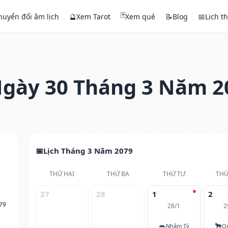
🃏
huyển đổi âm lịch
🔮
Xem Tarot
Xem quẻ
📝
Blog
📅
Lịch t
gày 30 Tháng 3 Năm 2
Lịch Tháng 3 Năm 2079
THỨ HAI
THỨ BA
THỨ TƯ
THỨ
27
28
1
2
79
28/1
2
🐀
🐂
Nhâm Tý
Q