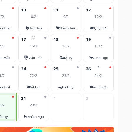
10
11
12
7/2
8/2
9/2
10/2
🐓
🐕
🐖
nh Thân
Tân Dậu
Nhâm Tuất
Quý Hợi
🌕
17
18
19
4/2
15/2
16/2
17/2
🐉
🐍
🐎
nh Mão
Mậu Thìn
Kỷ Tỵ
Canh Ngọ
⭐
24
25
26
1/2
22/2
23/2
24/2
🐖
🐀
🐂
áp Tuất
Ất Hợi
Bính Tý
Đinh Sửu
31
1
2
8/2
29/2
🐎
ân Tỵ
Nhâm Ngọ