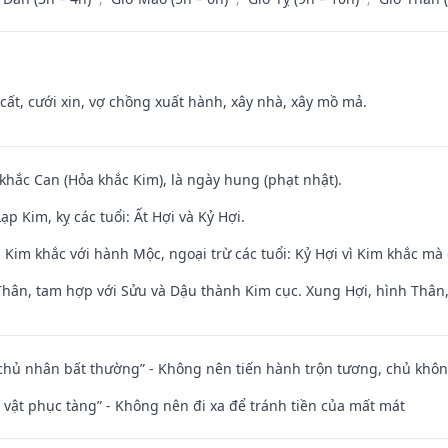
 cất, cưới xin, vợ chồng xuất hành, xây nhà, xây mồ mả.
 khắc Can (Hỏa khắc Kim), là ngày hung (phạt nhật).
p Kim, kỵ các tuổi: Ất Hợi và Kỷ Hợi.
Kim khắc với hành Mộc, ngoại trừ các tuổi: Kỷ Hợi vì Kim khắc mà 
Thân, tam hợp với Sửu và Dậu thành Kim cục. Xung Hợi, hình Thân, 
 chủ nhân bất thường” - Không nên tiến hành trộn tương, chủ kh
ài vật phục tàng” - Không nên đi xa để tránh tiền của mất mát