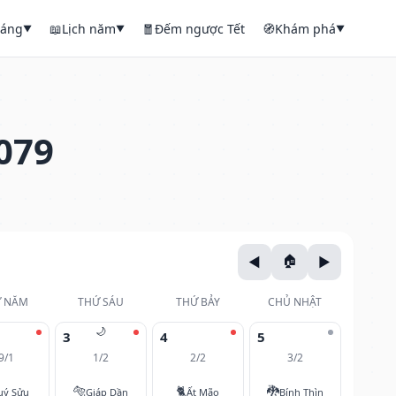
háng
📖
Lịch năm
🧧
Đếm ngược Tết
🧭
Khám phá
▼
▼
▼
079
 NĂM
THỨ SÁU
THỨ BẢY
CHỦ NHẬT
🌙
3
4
5
9/1
1/2
2/2
3/2
🐅
🐈
🐉
uý Sửu
Giáp Dần
Ất Mão
Bính Thìn