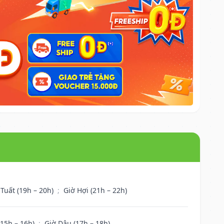
 Tuất (19h – 20h)
;
Giờ Hợi (21h – 22h)
(15h – 16h)
;
Giờ Dậu (17h – 18h)