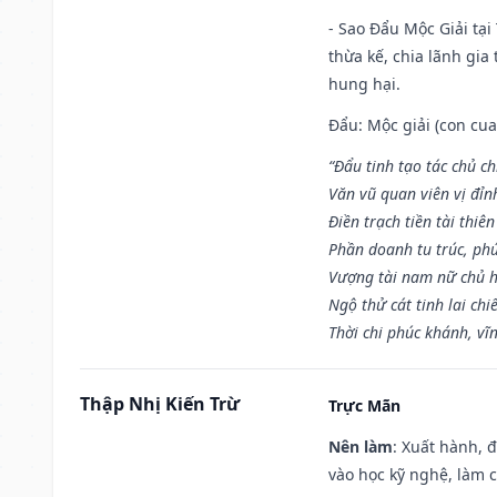
- Sao Đẩu Mộc Giải tại
thừa kế, chia lãnh gia
hung hại.
Đẩu: Mộc giải (con cua)
“Đẩu tinh tạo tác chủ ch
Văn vũ quan viên vị đỉnh
Điền trạch tiền tài thiên
Phần doanh tu trúc, ph
Vượng tài nam nữ chủ h
Ngộ thử cát tinh lai chi
Thời chi phúc khánh, vĩn
Thập Nhị Kiến Trừ
Trực Mãn
Nên làm
: Xuất hành, 
vào học kỹ nghệ, làm 