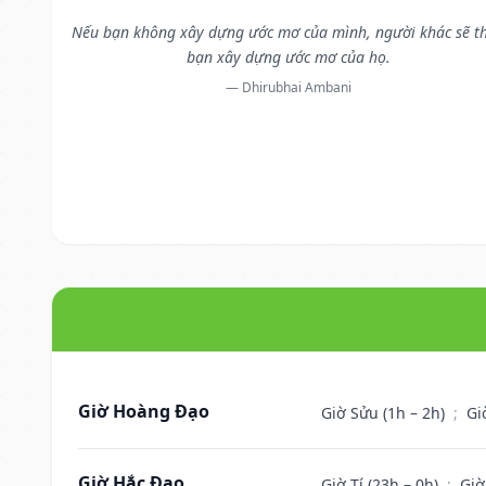
Nếu bạn không xây dựng ước mơ của mình, người khác sẽ t
bạn xây dựng ước mơ của họ.
— Dhirubhai Ambani
Giờ Hoàng Đạo
Giờ Sửu (1h – 2h)
;
Gi
Giờ Hắc Đạo
Giờ Tí (23h – 0h)
;
Giờ