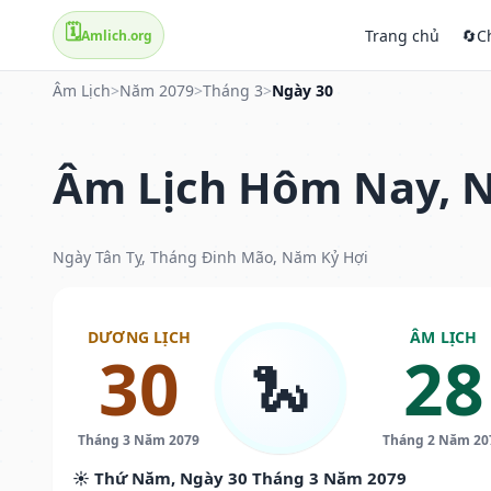
🗓️
Trang chủ
🔄
C
Amlich.org
Âm Lịch
>
Năm 2079
>
Tháng 3
>
Ngày 30
Âm Lịch Hôm Nay, N
Ngày Tân Tỵ, Tháng Đinh Mão, Năm Kỷ Hợi
DƯƠNG LỊCH
ÂM LỊCH
30
28
🐍
Tháng 3 Năm 2079
Tháng 2 Năm 20
☀️ Thứ Năm, Ngày 30 Tháng 3 Năm 2079