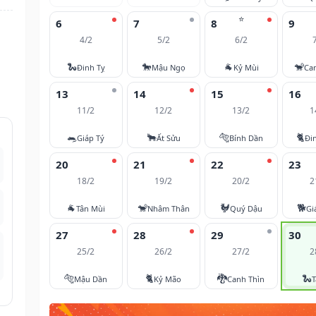
⭐
6
7
8
9
4/2
5/2
6/2
🐍
🐎
🐐
🐒
Đinh Tỵ
Mậu Ngọ
Kỷ Mùi
Ca
13
14
15
16
11/2
12/2
13/2
1
🐀
🐂
🐅
🐈
Giáp Tý
Ất Sửu
Bính Dần
Đi
20
21
22
23
18/2
19/2
20/2
2
🐐
🐒
🐓
🐕
Tân Mùi
Nhâm Thân
Quý Dậu
Gi
27
28
29
30
25/2
26/2
27/2
2
🐅
🐈
🐉
🐍
Mậu Dần
Kỷ Mão
Canh Thìn
T