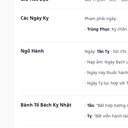
Các Ngày Kỵ
Phạm phải ngày:
-
Trùng Phục
: Kỵ chôn
Ngũ Hành
Ngày:
Tân Tỵ
- tức Chi
- Nạp âm: Ngày Bạch Lạ
- Ngày này thuộc hành 
- Ngày Tỵ lục hợp với 
Bành Tổ Bách Kỵ Nhật
-
Tân
: “Bất hợp tương
-
Tỵ
: “Bất viễn hành t