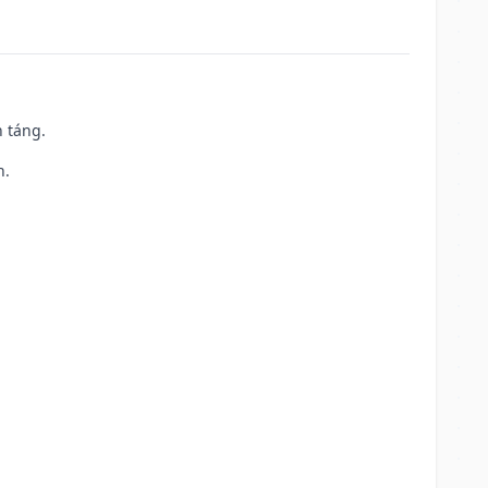
n táng.
h.