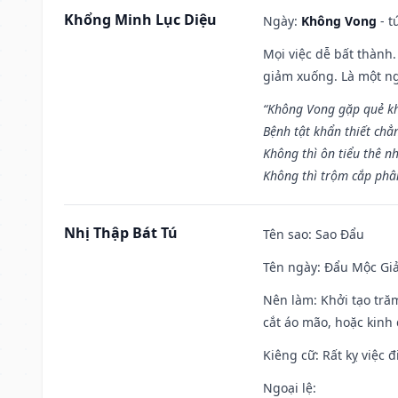
Khổng Minh Lục Diệu
Ngày:
Không Vong
- t
Mọi việc dễ bất thành. 
giảm xuống. Là một ng
“Không Vong gặp quẻ k
Bệnh tật khẩn thiết chẳ
Không thì ôn tiểu thê nh
Không thì trộm cắp phân
Nhị Thập Bát Tú
Tên sao
: Sao Đẩu
Tên ngày
: Đẩu Mộc Giả
Nên làm
: Khởi tạo tră
cắt áo mão, hoặc kinh
Kiêng cữ
: Rất kỵ việc
Ngoại lệ
: