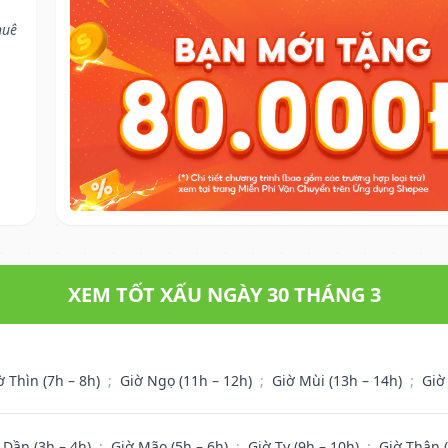
huê
XEM TỐT XẤU NGÀY 30 THÁNG 3
ờ Thìn (7h – 8h)
;
Giờ Ngọ (11h – 12h)
;
Giờ Mùi (13h – 14h)
;
Giờ
 Dần (3h – 4h)
;
Giờ Mão (5h – 6h)
;
Giờ Tỵ (9h – 10h)
;
Giờ Thân 