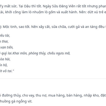
 Tỵ mất sức. Tại Dậu thì tốt. Ngày Sửu Đăng Viên rất tốt nhưng ph
 tài, khởi công làm lò nhuộm lò gốm và xuất hành. Nên: dứt vú trẻ e
: Mộc tinh, sao tốt. Nên xây cất, sửa chữa, cưới gả và an táng đều 
iêu tài,
 thai,
 vạn tiến,
ú quý lai.Khai môn, phóng thủy, chiêu ngưu mã,
òa hài,
ến hộ,
h vô tai.”
đi đường thủy, cho vay, thu nợ, mua hàng, bán hàng, nhập kho, đặt
chuồng gà ngỗng vịt.