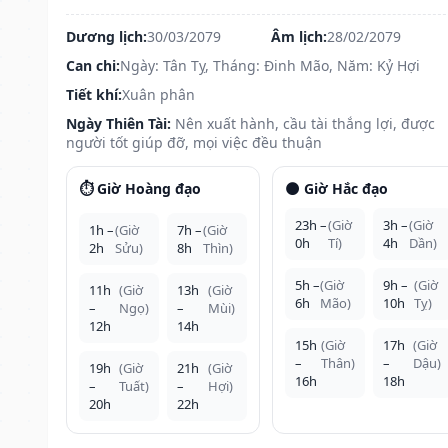
Dương lịch:
30/03/2079
Âm lịch:
28/02/2079
Can chi:
Ngày: Tân Tỵ, Tháng: Đinh Mão, Năm: Kỷ Hợi
Tiết khí:
Xuân phân
Ngày Thiên Tài:
Nên xuất hành, cầu tài thắng lợi, được
người tốt giúp đỡ, mọi việc đều thuận
⏱️ Giờ Hoàng đạo
🌑 Giờ Hắc đạo
23h –
(Giờ
3h –
(Giờ
1h –
(Giờ
7h –
(Giờ
0h
Tí)
4h
Dần)
2h
Sửu)
8h
Thìn)
5h –
(Giờ
9h –
(Giờ
11h
(Giờ
13h
(Giờ
6h
Mão)
10h
Tỵ)
–
Ngọ)
–
Mùi)
12h
14h
15h
(Giờ
17h
(Giờ
–
Thân)
–
Dậu)
19h
(Giờ
21h
(Giờ
16h
18h
–
Tuất)
–
Hợi)
20h
22h