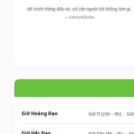
Để chiến thắng điều ác, chỉ cần người tốt không làm gì.
— Edmund Burke
Giờ Hoàng Đạo
Giờ Tí (23h – 0h)
;
Giờ
Giờ Hắc Đạo
Giờ Dần (3h – 4h)
;
Gi