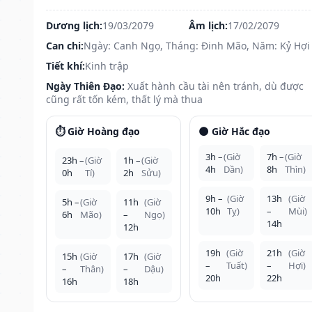
Dương lịch:
19/03/2079
Âm lịch:
17/02/2079
Can chi:
Ngày: Canh Ngọ, Tháng: Đinh Mão, Năm: Kỷ Hợi
Tiết khí:
Kinh trập
Ngày Thiên Đạo:
Xuất hành cầu tài nên tránh, dù được
cũng rất tốn kém, thất lý mà thua
⏱️ Giờ Hoàng đạo
🌑 Giờ Hắc đạo
3h –
(Giờ
7h –
(Giờ
23h –
(Giờ
1h –
(Giờ
4h
Dần)
8h
Thìn)
0h
Tí)
2h
Sửu)
9h –
(Giờ
13h
(Giờ
5h –
(Giờ
11h
(Giờ
10h
Tỵ)
–
Mùi)
6h
Mão)
–
Ngọ)
14h
12h
19h
(Giờ
21h
(Giờ
15h
(Giờ
17h
(Giờ
–
Tuất)
–
Hợi)
–
Thân)
–
Dậu)
20h
22h
16h
18h