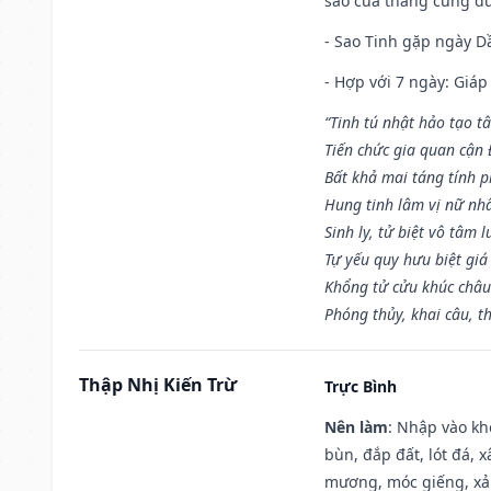
sao của tháng cũng đ
- Sao Tinh gặp ngày Dầ
- Hợp với 7 ngày: Giá
“Tinh tú nhật hảo tạo t
Tiến chức gia quan cận
Bất khả mai táng tính p
Hung tinh lâm vị nữ nh
Sinh ly, tử biệt vô tâm l
Tự yếu quy hưu biệt giá
Khổng tử cửu khúc châu
Phóng thủy, khai câu, t
Thập Nhị Kiến Trừ
Trực Bình
Nên làm
: Nhập vào kh
bùn, đắp đất, lót đá, 
mương, móc giếng, xả