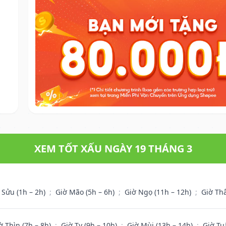
XEM TỐT XẤU NGÀY 19 THÁNG 3
 Sửu (1h – 2h)
;
Giờ Mão (5h – 6h)
;
Giờ Ngọ (11h – 12h)
;
Giờ Th
ờ Thìn (7h – 8h)
;
Giờ Tỵ (9h – 10h)
;
Giờ Mùi (13h – 14h)
;
Giờ Tu