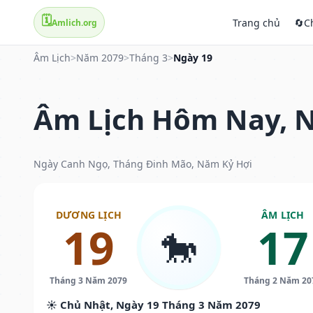
🗓️
Trang chủ
🔄
C
Amlich.org
Âm Lịch
>
Năm 2079
>
Tháng 3
>
Ngày 19
Âm Lịch Hôm Nay, N
Ngày Canh Ngọ, Tháng Đinh Mão, Năm Kỷ Hợi
DƯƠNG LỊCH
ÂM LỊCH
19
17
🐎
Tháng 3 Năm 2079
Tháng 2 Năm 20
☀️ Chủ Nhật, Ngày 19 Tháng 3 Năm 2079