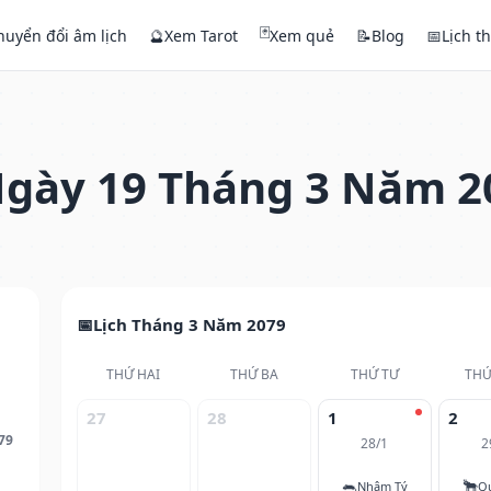
🃏
huyển đổi âm lịch
🔮
Xem Tarot
Xem quẻ
📝
Blog
📅
Lịch t
gày 19 Tháng 3 Năm 2
Lịch Tháng 3 Năm 2079
THỨ HAI
THỨ BA
THỨ TƯ
THỨ
27
28
1
2
79
28/1
2
🐀
🐂
Nhâm Tý
Q