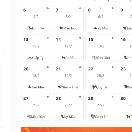
⭐
6
7
8
9
4/2
5/2
6/2
🐍
🐎
🐐
🐒
Đinh Tỵ
Mậu Ngọ
Kỷ Mùi
Ca
13
14
15
16
11/2
12/2
13/2
1
🐀
🐂
🐅
🐈
Giáp Tý
Ất Sửu
Bính Dần
Đi
20
21
22
23
18/2
19/2
20/2
2
🐐
🐒
🐓
🐕
Tân Mùi
Nhâm Thân
Quý Dậu
Gi
27
28
29
30
25/2
26/2
27/2
2
🐅
🐈
🐉
🐍
Mậu Dần
Kỷ Mão
Canh Thìn
T