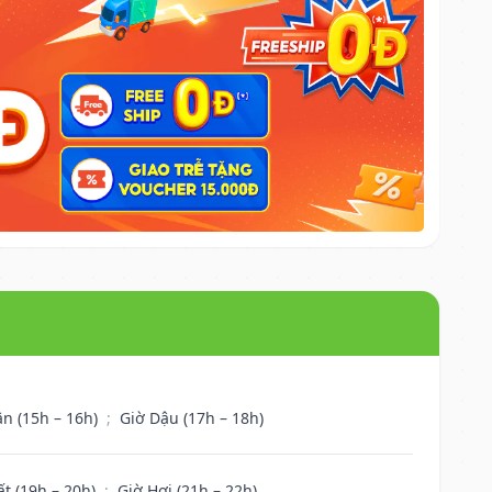
ân (15h – 16h)
;
Giờ Dậu (17h – 18h)
ất (19h – 20h)
;
Giờ Hợi (21h – 22h)