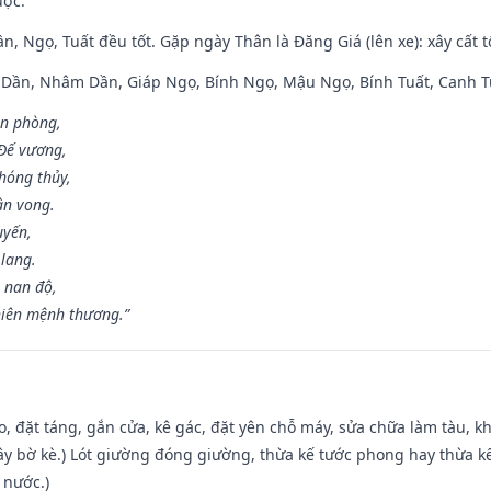
ược.
n, Ngọ, Tuất đều tốt. Gặp ngày Thân là Đăng Giá (lên xe): xây cất 
p Dần, Nhâm Dần, Giáp Ngọ, Bính Ngọ, Mậu Ngọ, Bính Tuất, Canh T
ân phòng,
 Đế vương,
hóng thủy,
ân vong.
uyến,
 lang.
 nan độ,
hiên mệnh thương.”
o, đặt táng, gắn cửa, kê gác, đặt yên chỗ máy, sửa chữa làm tàu, kh
xây bờ kè.) Lót giường đóng giường, thừa kế tước phong hay thừa k
 nước.)