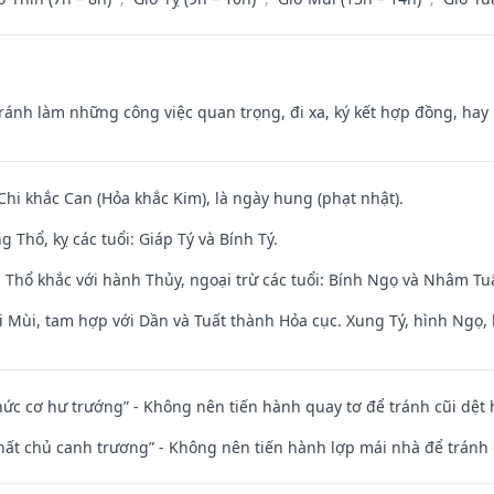
Tránh làm những công việc quan trọng, đi xa, ký kết hợp đồng, hay 
Chi khắc Can (Hỏa khắc Kim), là ngày hung (phạt nhật).
 Thổ, kỵ các tuổi: Giáp Tý và Bính Tý.
 Thổ khắc với hành Thủy, ngoại trừ các tuổi: Bính Ngọ và Nhâm T
i Mùi, tam hợp với Dần và Tuất thành Hỏa cục. Xung Tý, hình Ngọ, 
 chức cơ hư trướng” - Không nên tiến hành quay tơ để tránh cũi dệt
 thất chủ canh trương” - Không nên tiến hành lợp mái nhà để tránh 