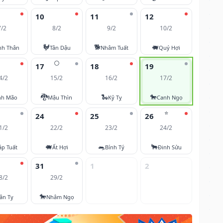
10
11
12
7/2
8/2
9/2
10/2
🐓
🐕
🐖
nh Thân
Tân Dậu
Nhâm Tuất
Quý Hợi
🌕
17
18
19
4/2
15/2
16/2
17/2
🐉
🐍
🐎
nh Mão
Mậu Thìn
Kỷ Tỵ
Canh Ngọ
⭐
24
25
26
1/2
22/2
23/2
24/2
🐖
🐀
🐂
áp Tuất
Ất Hợi
Bính Tý
Đinh Sửu
31
1
2
8/2
29/2
🐎
ân Tỵ
Nhâm Ngọ