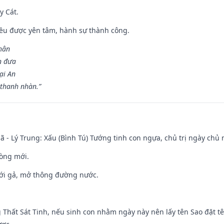
y Cát.
 đều được yên tâm, hành sự thành công.
hân
n đưa
ại An
 thanh nhàn.”
ã - Lý Trung: Xấu (Bình Tú) Tướng tinh con ngựa, chủ trị ngày chủ 
òng mới.
ưới gả, mở thông đường nước.
g Thất Sát Tinh, nếu sinh con nhằm ngày này nên lấy tên Sao đặt tê