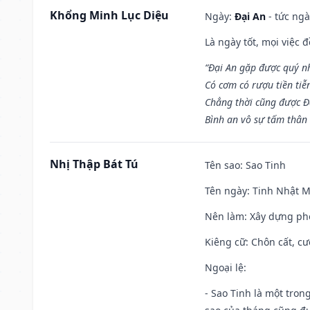
Khổng Minh Lục Diệu
Ngày:
Đại An
- tức ngà
Là ngày tốt, mọi việc
“Đại An gặp được quý n
Có cơm có rượu tiền tiễ
Chẳng thời cũng được Đ
Bình an vô sự tấm thân
Nhị Thập Bát Tú
Tên sao
: Sao Tinh
Tên ngày
: Tinh Nhật M
Nên làm
: Xây dựng ph
Kiêng cữ
: Chôn cất, c
Ngoại lệ
:
- Sao Tinh là một tron