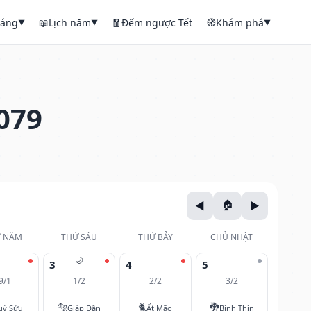
háng
📖
Lịch năm
🧧
Đếm ngược Tết
🧭
Khám phá
▼
▼
▼
079
 NĂM
THỨ SÁU
THỨ BẢY
CHỦ NHẬT
🌙
3
4
5
9/1
1/2
2/2
3/2
🐅
🐈
🐉
uý Sửu
Giáp Dần
Ất Mão
Bính Thìn