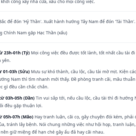
ỵ khởi công xây nhà cửa, xấu cho mọi công việc.
ắc để đón 'Hỷ Thần'. Xuất hành hướng Tây Nam để đón 'Tài Thần'.
g Chính Nam gặp Hạc Thần (xấu)
ừ 23h-01h (Tý)
Mọi công việc đều được tốt lành, tốt nhất cầu tài
h yên.
ừ 01-03h (Sửu)
Mưu sự khó thành, cầu lộc, cầu tài mờ mịt. Kiện cáo
hướng Nam thì tìm nhanh mới thấy. Đề phòng tranh cãi, mâu thuẫn
ệc gì đều cần chắc chắn.
từ 03h-05h (Dần)
Tin vui sắp tới, nếu cầu lộc, cầu tài thì đi hướ
ôi đều gặp thuận lợi.
từ 05h-07h (Mão)
Hay tranh luận, cãi cọ, gây chuyện đói kém, phải
a, tránh lây bệnh. Nói chung những việc như hội họp, tranh luận,
ì nên giữ miệng để hạn ché gây ẩu đả hay cãi nhau.