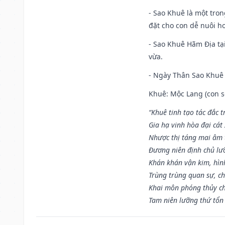
- Sao Khuê là một tro
đặt cho con dễ nuôi h
- Sao Khuê Hãm Địa tại
vừa.
- Ngày Thân Sao Khuê 
Khuê: Mộc Lang (con só
“Khuê tinh tạo tác đắc t
Gia hạ vinh hòa đại cát
Nhược thị táng mai âm t
Đương niên định chủ lư
Khán khán vận kim, hìn
Trùng trùng quan sự, c
Khai môn phóng thủy ch
Tam niên lưỡng thứ tổn 