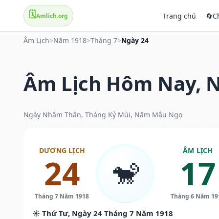
🗓️
Trang chủ
🔄
C
Amlich.org
Âm Lịch
>
Năm 1918
>
Tháng 7
>
Ngày 24
Âm Lịch Hôm Nay, N
Ngày Nhâm Thân, Tháng Kỷ Mùi, Năm Mậu Ngọ
DƯƠNG LỊCH
ÂM LỊCH
24
17
🐒
Tháng 7 Năm 1918
Tháng 6 Năm 19
☀️ Thứ Tư, Ngày 24 Tháng 7 Năm 1918