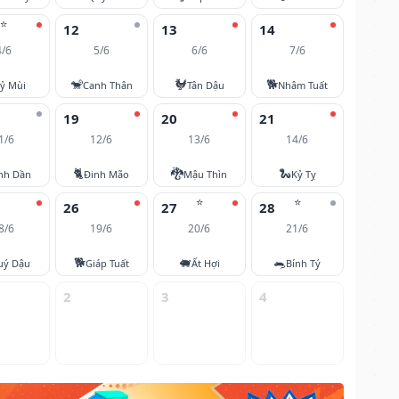
⭐
12
13
14
4/6
5/6
6/6
7/6
🐒
🐓
🐕
ỷ Mùi
Canh Thân
Tân Dậu
Nhâm Tuất
19
20
21
1/6
12/6
13/6
14/6
🐈
🐉
🐍
nh Dần
Đinh Mão
Mậu Thìn
Kỷ Tỵ
⭐
⭐
26
27
28
8/6
19/6
20/6
21/6
🐕
🐖
🐀
uý Dậu
Giáp Tuất
Ất Hợi
Bính Tý
2
3
4