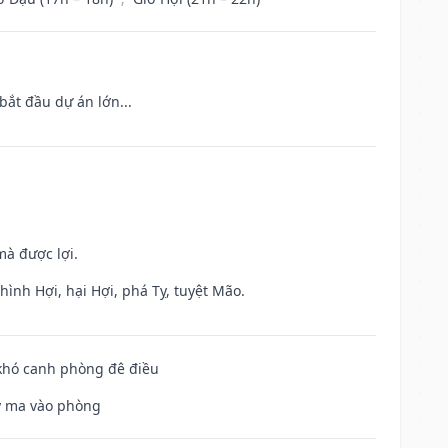
bắt đầu dự án lớn...
mà được lợi.
ình Hợi, hại Hợi, phá Tỵ, tuyệt Mão.
 khó canh phòng đê điều
uỷ ma vào phòng