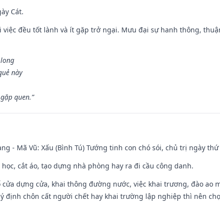
gày Cát.
 việc đều tốt lành và ít gặp trở ngại. Mưu đại sự hanh thông, thuậ
 long
 quẻ này
 gặp quen.”
ng - Mã Vũ: Xấu (Bình Tú) Tướng tinh con chó sói, chủ trị ngày thứ 
p học, cắt áo, tạo dựng nhà phòng hay ra đi cầu công danh.
rổ cửa dựng cửa, khai thông đường nước, việc khai trương, đào ao 
 ý định chôn cất người chết hay khai trường lập nghiệp thì nên ch