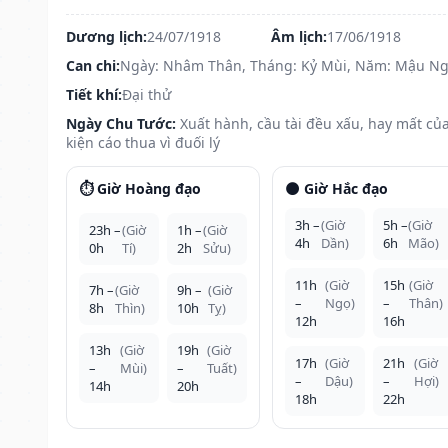
Dương lịch:
24/07/1918
Âm lịch:
17/06/1918
Can chi:
Ngày: Nhâm Thân, Tháng: Kỷ Mùi, Năm: Mậu N
Tiết khí:
Đại thử
Ngày Chu Tước:
Xuất hành, cầu tài đều xấu, hay mất của
kiện cáo thua vì đuối lý
⏱️ Giờ Hoàng đạo
🌑 Giờ Hắc đạo
3h –
(Giờ
5h –
(Giờ
23h –
(Giờ
1h –
(Giờ
4h
Dần)
6h
Mão)
0h
Tí)
2h
Sửu)
11h
(Giờ
15h
(Giờ
7h –
(Giờ
9h –
(Giờ
–
Ngọ)
–
Thân)
8h
Thìn)
10h
Tỵ)
12h
16h
13h
(Giờ
19h
(Giờ
17h
(Giờ
21h
(Giờ
–
Mùi)
–
Tuất)
–
Dậu)
–
Hợi)
14h
20h
18h
22h