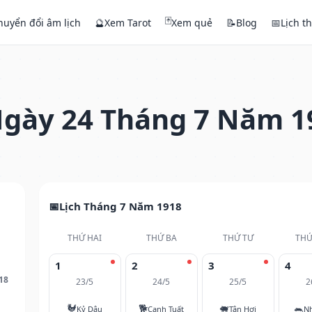
🃏
huyển đổi âm lịch
🔮
Xem Tarot
Xem quẻ
📝
Blog
📅
Lịch t
gày 24 Tháng 7 Năm 1
Lịch Tháng 7 Năm 1918
THỨ HAI
THỨ BA
THỨ TƯ
THỨ
1
2
3
4
18
23/5
24/5
25/5
2
🐓
🐕
🐖
🐀
Kỷ Dậu
Canh Tuất
Tân Hợi
N