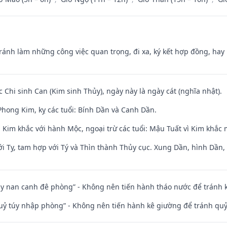
Tránh làm những công việc quan trọng, đi xa, ký kết hợp đồng, hay 
c Chi sinh Can (Kim sinh Thủy), ngày này là ngày cát (nghĩa nhật).
hong Kim, kỵ các tuổi: Bính Dần và Canh Dần.
 Kim khắc với hành Mộc, ngoại trừ các tuổi: Mậu Tuất vì Kim khắc 
i Tỵ, tam hợp với Tý và Thìn thành Thủy cục. Xung Dần, hình Dần, h
ủy nan canh đê phòng” - Không nên tiến hành tháo nước để tránh
quỷ túy nhập phòng” - Không nên tiến hành kê giường để tránh q