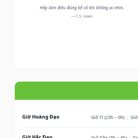
Hãy làm điều đúng kể cả khi không ai nhìn.
— C.S. Lewis
Giờ Hoàng Đạo
Giờ Tí (23h – 0h)
;
Giờ
Giờ Hắc Đạo
Giờ Dần (3h – 4h)
;
Gi