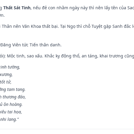
ng
Thất Sát Tinh
, nếu đẻ con nhằm ngày này thì nên lấy tên của Sa
ơn.
 Thân nên Văn Khoa thất bại. Tại Ngọ thì chỗ Tuyệt gặp Sanh đắc l
Đăng Viên tức Tiến thân danh.
i): Mộc tinh, sao xấu. Khắc kỵ động thổ, an táng, khai trương cũn
rinh tường,
 xương,
ốt tử,
ỡng tam tang.
h thương đáo,
hủ ôn hoàng.
iêu tai họa,
nhi lang.”