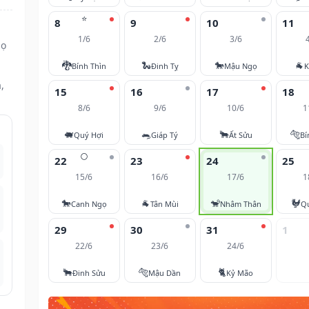
⭐
8
9
10
11
1/6
2/6
3/6
gọ
🐉
🐍
🐎
🐐
Bính Thìn
Đinh Tỵ
Mậu Ngọ
K
,
15
16
17
18
8/6
9/6
10/6
1
🐖
🐀
🐂
🐅
Quý Hợi
Giáp Tý
Ất Sửu
Bí
🌕
22
23
24
25
15/6
16/6
17/6
1
🐎
🐐
🐒
🐓
Canh Ngọ
Tân Mùi
Nhâm Thân
Q
29
30
31
1
22/6
23/6
24/6
🐂
🐅
🐈
Đinh Sửu
Mậu Dần
Kỷ Mão