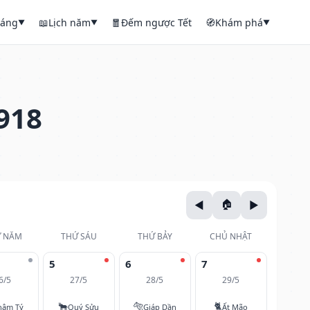
háng
📖
Lịch năm
🧧
Đếm ngược Tết
🧭
Khám phá
▼
▼
▼
918
 NĂM
THỨ SÁU
THỨ BẢY
CHỦ NHẬT
5
6
7
6/5
27/5
28/5
29/5
🐂
🐅
🐈
hâm Tý
Quý Sửu
Giáp Dần
Ất Mão