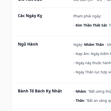
Các Ngày Kỵ
Phạm phải ngày:
-
Kim Thần Thất Sát
: 
Ngũ Hành
Ngày:
Nhâm Thân
- tứ
- Nạp âm: Ngày Kiếm P
- Ngày này thuộc hành
- Ngày Thân lục hợp vớ
Bành Tổ Bách Kỵ Nhật
-
Nhâm
: “Bất ương th
-
Thân
: “Bất an sàng 