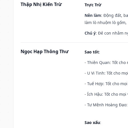
Thập Nhị Kiến Trừ
Trực Trừ
Nên làm
: Động đất, b
làm lò nhuộm lò gốm,
Chú ý
: Đẻ con nhằm n
Ngọc Hạp Thông Thư
Sao tốt
:
- Thiên Quan: Tốt cho 
- U Vi Tinh: Tốt cho mọi
- Tuế Hợp: Tốt cho mọi 
- Ích Hậu: Tốt cho mọi 
- Tư Mệnh Hoàng Đạo: 
Sao xấu
: