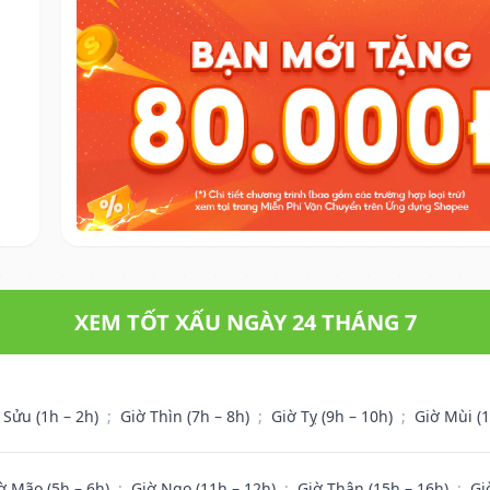
XEM TỐT XẤU NGÀY 24 THÁNG 7
 Sửu (1h – 2h)
;
Giờ Thìn (7h – 8h)
;
Giờ Tỵ (9h – 10h)
;
Giờ Mùi (
ờ Mão (5h – 6h)
;
Giờ Ngọ (11h – 12h)
;
Giờ Thân (15h – 16h)
;
Gi