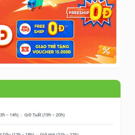
13h – 14h)
;
Giờ Tuất (19h – 20h)
ờ Dậu (17h – 18h)
;
Giờ Hợi (21h – 22h)