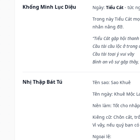
Khổng Minh Lục Diệu
Ngày:
Tiểu Cát
- tức n
Trong này Tiểu Cát mọi
nhân nâng đỡ.
“Tiểu Cát gặp hội thanh
Cầu tài cầu lộc ở trong
Cầu tài toại ý vui vầy
Bình an vô sự gặp thầy,
Nhị Thập Bát Tú
Tên sao
: Sao Khuê
Tên ngày
: Khuê Mộc La
Nên làm
: Tốt cho nhậ
Kiêng cữ
: Chôn cất, t
Vì vậy, nếu quý bạn có
Ngoại lệ
: