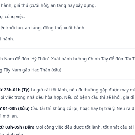
t hành, giá thú (cưới hỏi), an táng hay xây dựng.
ọi công việc.
việc khởi tạo, an táng, động thổ, xuất hành.
t hành.
 Nam để đón 'Hỷ Thần'. Xuất hành hướng Chính Tây để đón 'Tài T
g Tây Nam gặp Hạc Thần (xấu)
ừ 23h-01h (Tý)
Là giờ rất tốt lành, nếu đi thường gặp được may mắ
ọi việc trong nhà đều hòa hợp. Nếu có bệnh cầu thì sẽ khỏi, gia 
ừ 01-03h (Sửu)
Cầu tài thì không có lợi, hoặc hay bị trái ý. Nếu ra 
ì mới an.
từ 03h-05h (Dần)
Mọi công việc đều được tốt lành, tốt nhất cầu t
ều bình yên.