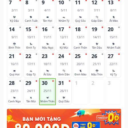
7
8
9
10
11
12
13
2/11
3/11
4/11
5/11
6/11
7/11
8/11
🐓
🐕
🐖
🐀
🐂
🐅
🐈
Kỷ Dậu
Canh Tuất
Tân Hợi
Nhâm Tý
Quý Sửu
Giáp Dần
Ất Mão
14
15
16
17
18
19
20
9/11
10/11
11/11
12/11
13/11
14/11
15/11
🐉
🐍
🐎
🐐
🐒
🐓
🐕
Bính Thìn
Đinh Tỵ
Mậu Ngọ
Kỷ Mùi
Canh Thân
Tân Dậu
Nhâm Tuất
21
22
23
24
25
26
27
16/11
17/11
18/11
19/11
20/11
21/11
22/11
🐖
🐀
🐂
🐅
🐈
🐉
🐍
Quý Hợi
Giáp Tý
Ất Sửu
Bính Dần
Đinh Mão
Mậu Thìn
Kỷ Tỵ
28
29
30
31
1
2
3
23/11
24/11
25/11
26/11
🐎
🐐
🐒
🐓
Canh Ngọ
Tân Mùi
Nhâm Thân
Quý Dậu