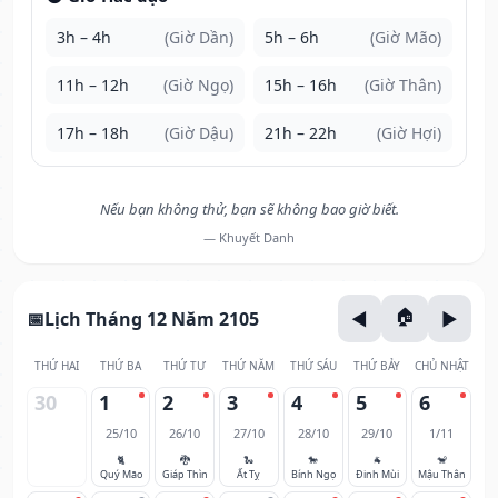
3h – 4h
(Giờ Dần)
5h – 6h
(Giờ Mão)
11h – 12h
(Giờ Ngọ)
15h – 16h
(Giờ Thân)
17h – 18h
(Giờ Dậu)
21h – 22h
(Giờ Hợi)
Nếu bạn không thử, bạn sẽ không bao giờ biết.
— Khuyết Danh
Lịch Tháng 12 Năm 2105
THỨ HAI
THỨ BA
THỨ TƯ
THỨ NĂM
THỨ SÁU
THỨ BẢY
CHỦ NHẬT
30
1
2
3
4
5
6
25/10
26/10
27/10
28/10
29/10
1/11
🐈
🐉
🐍
🐎
🐐
🐒
Quý Mão
Giáp Thìn
Ất Tỵ
Bính Ngọ
Đinh Mùi
Mậu Thân