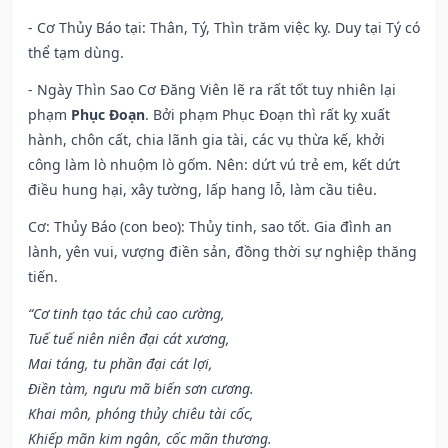
- Cơ Thủy Báo tại: Thân, Tý, Thìn trăm việc kỵ. Duy tại Tý có
thể tạm dùng.
- Ngày Thìn Sao Cơ Đăng Viên lẽ ra rất tốt tuy nhiên lại
phạm
Phục Đoạn
. Bởi phạm Phục Đoạn thì rất kỵ xuất
hành, chôn cất, chia lãnh gia tài, các vụ thừa kế, khởi
công làm lò nhuộm lò gốm. Nên: dứt vú trẻ em, kết dứt
điều hung hại, xây tường, lấp hang lỗ, làm cầu tiêu.
Cơ: Thủy Báo (con beo): Thủy tinh, sao tốt. Gia đình an
lành, yên vui, vượng điền sản, đồng thời sự nghiệp thăng
tiến.
“Cơ tinh tạo tác chủ cao cường,
Tuế tuế niên niên đại cát xương,
Mai táng, tu phần đại cát lợi,
Điền tàm, ngưu mã biến sơn cương.
Khai môn, phóng thủy chiêu tài cốc,
Khiếp mãn kim ngân, cốc mãn thương.