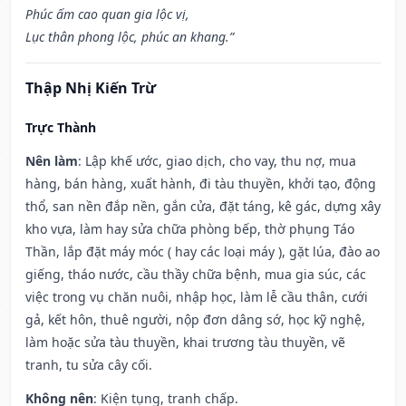
Phúc ấm cao quan gia lộc vị,
Lục thân phong lộc, phúc an khang.”
Thập Nhị Kiến Trừ
Trực Thành
Nên làm
: Lập khế ước, giao dịch, cho vay, thu nợ, mua
hàng, bán hàng, xuất hành, đi tàu thuyền, khởi tạo, động
thổ, san nền đắp nền, gắn cửa, đặt táng, kê gác, dựng xây
kho vựa, làm hay sửa chữa phòng bếp, thờ phụng Táo
Thần, lắp đặt máy móc ( hay các loại máy ), gặt lúa, đào ao
giếng, tháo nước, cầu thầy chữa bệnh, mua gia súc, các
việc trong vụ chăn nuôi, nhập học, làm lễ cầu thân, cưới
gả, kết hôn, thuê người, nộp đơn dâng sớ, học kỹ nghệ,
làm hoặc sửa tàu thuyền, khai trương tàu thuyền, vẽ
tranh, tu sửa cây cối.
Không nên
: Kiện tụng, tranh chấp.