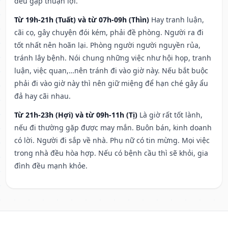
đều gặp thuận lợi.
Từ 19h-21h (Tuất) và từ 07h-09h (Thìn)
Hay tranh luận,
cãi cọ, gây chuyện đói kém, phải đề phòng. Người ra đi
tốt nhất nên hoãn lại. Phòng người người nguyền rủa,
tránh lây bệnh. Nói chung những việc như hội họp, tranh
luận, việc quan,…nên tránh đi vào giờ này. Nếu bắt buộc
phải đi vào giờ này thì nên giữ miệng để hạn ché gây ẩu
đả hay cãi nhau.
Từ 21h-23h (Hợi) và từ 09h-11h (Tị)
Là giờ rất tốt lành,
nếu đi thường gặp được may mắn. Buôn bán, kinh doanh
có lời. Người đi sắp về nhà. Phụ nữ có tin mừng. Mọi việc
trong nhà đều hòa hợp. Nếu có bệnh cầu thì sẽ khỏi, gia
đình đều mạnh khỏe.