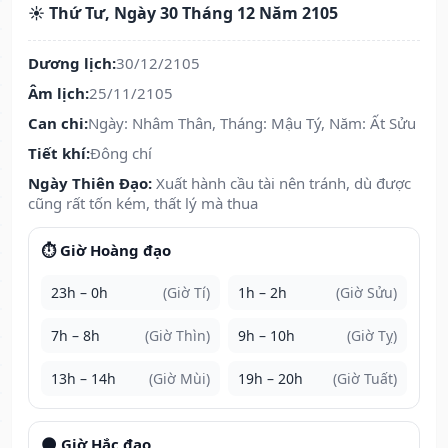
☀️ Thứ Tư, Ngày 30 Tháng 12 Năm 2105
Dương lịch:
30/12/2105
Âm lịch:
25/11/2105
Can chi:
Ngày: Nhâm Thân, Tháng: Mậu Tý, Năm: Ất Sửu
Tiết khí:
Đông chí
Ngày Thiên Đạo:
Xuất hành cầu tài nên tránh, dù được
cũng rất tốn kém, thất lý mà thua
⏱️ Giờ Hoàng đạo
23h – 0h
(Giờ Tí)
1h – 2h
(Giờ Sửu)
7h – 8h
(Giờ Thìn)
9h – 10h
(Giờ Tỵ)
13h – 14h
(Giờ Mùi)
19h – 20h
(Giờ Tuất)
🌑 Giờ Hắc đạo