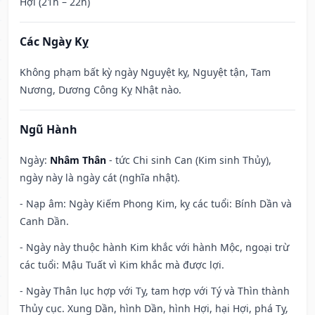
Hợi (21h – 22h)
Các Ngày Kỵ
Không phạm bất kỳ ngày Nguyệt kỵ, Nguyệt tận, Tam
Nương, Dương Công Kỵ Nhật nào.
Ngũ Hành
Ngày:
Nhâm Thân
- tức Chi sinh Can (Kim sinh Thủy),
ngày này là ngày cát (nghĩa nhật).
- Nạp âm: Ngày Kiếm Phong Kim, kỵ các tuổi: Bính Dần và
Canh Dần.
- Ngày này thuộc hành Kim khắc với hành Mộc, ngoại trừ
các tuổi: Mậu Tuất vì Kim khắc mà được lợi.
- Ngày Thân lục hợp với Tỵ, tam hợp với Tý và Thìn thành
Thủy cục. Xung Dần, hình Dần, hình Hợi, hại Hợi, phá Tỵ,