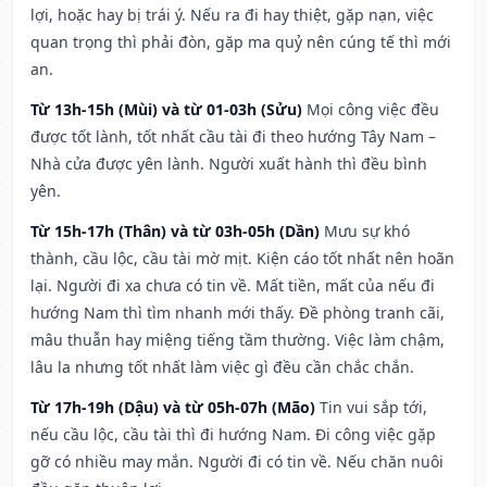
lợi, hoặc hay bị trái ý. Nếu ra đi hay thiệt, gặp nạn, việc
quan trọng thì phải đòn, gặp ma quỷ nên cúng tế thì mới
an.
Từ 13h-15h (Mùi) và từ 01-03h (Sửu)
Mọi công việc đều
được tốt lành, tốt nhất cầu tài đi theo hướng Tây Nam –
Nhà cửa được yên lành. Người xuất hành thì đều bình
yên.
Từ 15h-17h (Thân) và từ 03h-05h (Dần)
Mưu sự khó
thành, cầu lộc, cầu tài mờ mịt. Kiện cáo tốt nhất nên hoãn
lại. Người đi xa chưa có tin về. Mất tiền, mất của nếu đi
hướng Nam thì tìm nhanh mới thấy. Đề phòng tranh cãi,
mâu thuẫn hay miệng tiếng tầm thường. Việc làm chậm,
lâu la nhưng tốt nhất làm việc gì đều cần chắc chắn.
Từ 17h-19h (Dậu) và từ 05h-07h (Mão)
Tin vui sắp tới,
nếu cầu lộc, cầu tài thì đi hướng Nam. Đi công việc gặp
gỡ có nhiều may mắn. Người đi có tin về. Nếu chăn nuôi