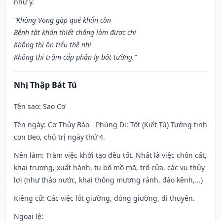
như ý.
“Không Vong gặp quẻ khẩn cần
Bệnh tật khẩn thiết chẳng làm được chi
Không thì ôn tiểu thê nhi
Không thì trộm cắp phân ly bất tường.”
Nhị Thập Bát Tú
Tên sao
: Sao Cơ
Tên ngày
: Cơ Thủy Báo - Phùng Dị: Tốt (Kiết Tú) Tướng tinh
con Beo, chủ trị ngày thứ 4.
Nên làm
: Trăm việc khởi tạo đều tốt. Nhất là việc chôn cất,
khai trương, xuất hành, tu bổ mồ mã, trổ cửa, các vụ thủy
lợi (như tháo nước, khai thông mương rảnh, đào kênh,...)
Kiêng cữ
: Các việc lót giường, đóng giường, đi thuyền.
Ngoại lệ
: